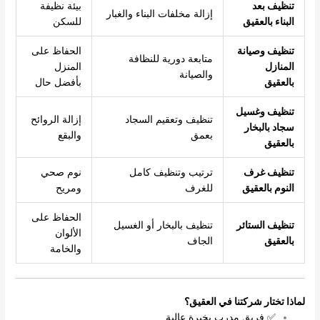
تنظيف بعد
بيئة نظيفة
إزالة مخلفات البناء والغبار
البناء بالعقيق
للسكن
تنظيف وصيانة
الحفاظ على
متابعة دورية للنظافة
المنازل
المنزل
والصيانة
بالعقيق
بأفضل حال
تنظيف وغسيل
تنظيف وتعقيم السجاد
إزالة الروائح
سجاد بالبخار
بعمق
والبقع
بالعقيق
تنظيف غرف
ترتيب وتنظيف كامل
نوم صحي
النوم بالعقيق
للغرف
ومريح
الحفاظ على
تنظيف الستائر
تنظيف بالبخار أو الغسيل
الألوان
بالعقيق
الجاف
والخامة
لماذا تختار شركتنا في العقيق؟
✅ فريق مدرب بخبرة عالية