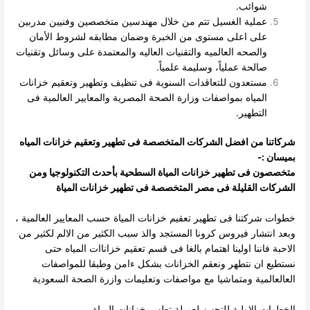
شوائب.
عملية الغسيل تتم من خلال مهندسين متخصصين وفنيين مدربين
على اعلى مستوى من الخبرة وضمان مطابقه لشروط الأمان
والصحه العالميه والتقنيات العاليه والمعتمدة على وسائل وتقنيات
صالحة عملياً، وسليمة علمياً.
مستعدون للتعاقدات السنوية فى تنظيف وتطهير وتعقيم خزانات
المياه بمواصفات وزارة الصحة المصرية والمعايير العالمية فى
التطهير.
شركاتنا من افضل الشركات المتخصصة فى تطهير وتعقيم خزانات المياه
بميسان :-
متخصصون فى تطهير خزانات المياة السطحية بأحدث التكنولوجيا ومن
الشركات القليلة فى مصر المتخصصة فى تطهير خزانات المياة
خطوات شركتنا فى تطهير تعقيم خزانات المياة حسب المعايير العالمية ،
وبعد انتشار فيروس كرونا المستجد والذ سبب الكثير من الالم لكثير من
الاحبة فاننا اولينا اهتمام بالغا فى قسم تعقيم خزاناات المياه حتى
نستطيع ان نتطهر ونعقم الخزانات بشكل ءامن وطبقا للمواصفات
العالعالمية ومتماشيا مع مواصفات وتعليمات وازرة الصحة السعودية
الخطوات الاولية للتجهيز لعميلة تطهير خزانات المياة