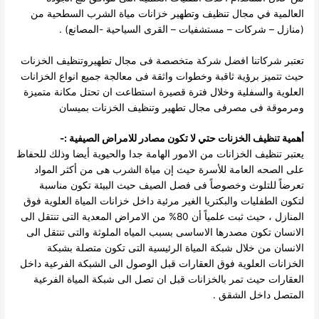
العالمية في مجال تنظيف وتطهير خزانات مياة الشرب السطحية من
(منازل – شركات – مستشفيات – القرى السياحية -المصانع) .
تعتبر شركاتنا افضل شركة متخصصة فى مجال تطهيروتنظيف الخزنات
حيث تتميز برؤية ثاقبة وخطوات واثقة فى معالجة جميع انواع الخزانات
العلوية والسفلية وخلال فترة قصيرة استطاعت ان تحتل مكانة متميزة
ومرموقة فى مصرفى مجال تطهير وتنظيف الخزنات بميسان
أهمية تنظيف الخزنات حتي لا تكون مصادر للامراض الصيفية :-
يعتبر تنظيف الخزانات من الامور الهامة جدا والحيوية أيضا وذلك للحفاظ
على الصحه العامة للأسرة حيث إن مياة الشرب هى من أكثر المواد
تعرضاً للتلوث وخصوصاً فى فصل الصيف حيث البيئة تكون مناسبة
لتكون الطفليات والبكتريا الغير مرئية داخل خزانات المياة العلوية فوق
المنازل ، حيث
ثبت علمياً أن 80% من الامراض المعدية التى تنتقل الى
الانسان تكون مصدرها الاساسى بسبب المياه الملوثة والتى تنتقل الى
الانسان من خلال شبكة المياة الرئيسية التى تكون متصلة بشبكة
الخزانات العلوية فوق العقارات قبل الوصول الى الشبكة الفرعية داخل
العقارات حيث تمر بالخزانات قبل ان تصل الى شبكة المياة الفرعية
المتصل داخل الشقق .