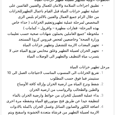
تطبيق اجراءات السلامة والامان للعمال والفنيين القائمين على
عملية تطهير خزانات المياة قبل القيام باعمال التطهيرللخزانات
من خلال الزام جميع العمال والفنين بالالتزام بلبس الزى
المخصص لمرحلة عملية تطهيروتعقيم الخزانات ( حذاء خاص
بهذه المرحلة- قفازات مطهرة – وافرول – كمامات )
ملحوظة “جميع العاملين يحملون شهادات صحية حسب تعليمات
وزارة الصحة” وخاضعيين لفحص فيروس كرونا المستجد
تجهيز المعدات الازمة للتشغيل وتطهير خزانات المياة
تجهيز الخزان لعميلة التطهير وغلق محابس توزيع المياة حتى لا
يتسرب مياة التنظيف والتطهير الى الوصلات المياة
مرحل تطهير خزانات المياة
تفريغ الخزانات الى المنسوب المناسب لاحتياجات العمل الى 10
سنتيمتر فما فوق حسب المطلوب
شفط ونزح المياة من ارضية الخزان وإزالة كافة الأوساخ
والطين والطحالب والرواسب من ارضية الخزان
بداء عملية الغسيل للخزان من حوائط وارضية الخزان بالماء
لتنظيفة جيدا عن طريق فتح موتوررفع المياة وشفطه مرة اخرى
اضافة الكلور والصابون السائل وغسل الخزان باكملة بالادوات
الازمة لعميلة التطهير من فرشاة متعددة الخشونة واسفنج ويتم