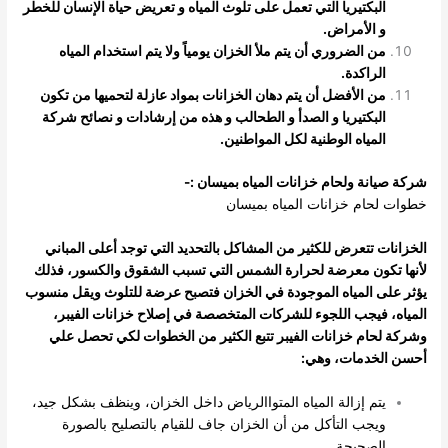
البكتيريا التي تعمل على تلوث المياه و تعريض حياة الإنسان للخطر
و الأمراض.
من الضروري أن يتم ملأ الخزان يومياً ولا يتم استخدام المياه
الراكدة.
من الأفضل أن يتم دهان الخزانات بمواد عازلة لتحميها من تكون
البكتيريا و الصدأ و الطحالب و هذه من إرشادات و نصائح شركة
المياه الوطنية لكل المواطنين.
شركة صيانة ولحام خزانات المياه بميسان :-
خطوات لحام خزانات
المياه بميسان
الخزانات تتعرض للكثير من المشاكل بالتحديد التي توجد أعلى المباني
لأنها تكون معرضة لحرارة الشمس التي تسبب الشقوق والكسور، فذلك
يؤثر على المياه الموجودة في الخزان فتصبح عرضة للتلوث ويقل منسوب
المياه، فيجب اللجوء للشركات المتخصصة في إصلاح خزانات الفيبر،
وشركة لحام خزانات الفيبر تتبع الكثير من الخطوات لكي تحصل علي
أحسن الخدمات، وهي:
يتم إزالة المياه المتواالرياض داخل الخزان، وينظف بشكل جيد،
ويجب التأكل من أن الخزان جاف للقيام بالتصليح بالصورة
الصحيحة.