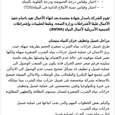
– اختبار وقياس درجة الحموضة ودرجة القلوية بالمياة.
– اختبار وقياس نسبة الأملاح الذاتية فى المياة(TDS)
تقوم الشركة باصدار شهادة معتمدة بعد انتهاء الأعمال تفيد باتمام تنفيذ
الأعمال طبقا لأشتراطات وزارة الصحة. وطبقا لتعليمات وإشتراطات
الجمعية الأمريكية لأعمال المياة (AWWA)
مراحل غسيل وتنظيف خزان المياه بميسان
طرق غسيل خزانات مياه الشرب صغيرة الحجم بطريقة سهلة حيث
يرى الانسان ان عملية غسيل خزانات مياه الشرب الصغيرة سهلة ولكنها
تعتبر قنبلة موقوته فى حالة عدم الاهتمام بها وغسلها بطريقة علمية
سليمة فرغم صغر حجم الخزان فانه يكون من الصعب الوصول الى
عملية غسيل و تنظيف له بشكل صحيح بسبب عدم الوصول الى الاماكن
التى تتجمع فيها البكتريا والطحالب مثل الوصلات والاماكن الضيقة فننصح
بالاستعانه بشركة متخصصة فى غسيل خزنات مياة الشرب مما تمتلكة
من خبرة وتكنولوجيا وفنين متخصصين فى عملية غسيل وتنظيف
خزانات مياه الشرب الصغيرة لضمان مستوى النظافة والتطهير المطلوبة
واليكم بعض الخطوات المهم والتى يجب اتباعها فى عملية غسيل
خزانات مياه الشرب
اولا مرحلة تجهيز الخزان لعملية غسيل