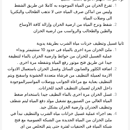
تفرغ الخزان من المياة الموجوده به كاملا عن طريق الشفط
وليس من اماكن صرف المياة حتى لا تذهب الطحالب والبكتريا
الى
وصلات المياة
شفط ونزح المياة من ارضية الخزان وإزالة كافة الأوساخ
والطين والطحالب والرواسب من ارضية الخزان
ثانيا غسيل وتنظيف خزنات مياة الشرب بطريقة يدوية
ملئ الخزان مرة اخرى بالمياة فى حدود 10 سننتيمتر وبداء
عملية الغسيل للخزان من حوائط وارضية الخزان بالماء لتنظيفة
جيدا عن طريق فتح موتور رفع المياة وشفطه مرة اخرى .
اضافة الكلور والصابون السائل وغسل الخزان باستعمال الادوات
الازمة لعميلة التنظيف من فرشاة متعددة الخشونة واسفنج ويتم
التنظيف بعناية مع مراعاة الجوانب ووصلات المواسيرالموجودة
داخل الخزان لضمان التنظيف الجيد للخزانات.
غسل الخزان مرة اخرى بالماء النظيف جيدا باستخدام ضغط
المياة العالي من الصنبورمع تشغيل مولد دفع المياة ليتم شطف
وتنظيف الجدران وارضية الخزان بشكل جيد.
بعد اجراء عملية غسيل خزانات مياه الشرب والتنظيف نبدأ في
ملئ الخزان من المياة الجديدة من الشبكة العمومية مع فتح
شبكة المياة فى الحنفيات لفترة حتى يتم التخلص
من اى