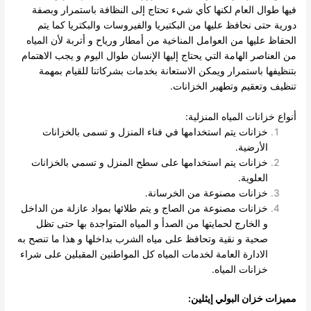
فيها طوال العام لكنها كأي شيء تحتاج إلى النظافة باستمرار وبصفة
دورية حتى نحافظ عليها من البكتيريا والفيروسات والبكتريا كما يتم
الحفاظ عليها من العوامل المناخية من أمطار ورياح و أتربة لأن المياه
من العناصر الهامة التي يحتاج إليها الإنسان طوال اليوم و يجب الاهتمام
بتنظيفها باستمرار ويمكن الاستعانة بخدمات بشركاتنا للقيام بمهمة
تنظيف وتعقيم وتطهير الخزانات.
أنواع خزانات المياه المنزلية:
خزانات يتم استخدامها في فناء المنزل و تسمى بالخزانات
الأرضية.
خزانات يتم استخدامها على سطح المنزل و تسمي بالخزانات
العلوية.
خزانات مصنوعة من الخرسانة.
خزانات مصنوعة من الصاج و يتم طلائها بمواد عازلة من الداخل
و الخارج لحمايتها من الصدأ و المياه المتواجدة بها حتى تظل
صحية و نقية وتحافظ على مياه الشرب بداخلها و هذا ما تنصح به
الادارة العامة لخدمات المياه كل المواطنين المقبلين على شراء
خزانات المياه.
مميزات خزان البولي إيثلين: