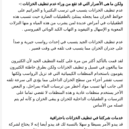
ولكن ما هى الأضرار التي قد تقع من وراء عدم تنظيف الخزانات :-
عدم تنظيف الخزانات يتسبب في ترسب البكتيريا و الجراثيم على
حوائط الخزان مما يجعله يمتلئ بالطفيليات الضارة حيث
تتسبب هذه
الطفيليات في أمراض عديدة لمن يشرب من هذه المياه و منها النزلات
المعوية و الإسهال و التيفويد و التهاب الكبد الوبائي الفيروسي .
عدم تنظيف الخزانات الجيد يتسبب في إحداث رواسب جيرية و صدأ
على جدران الخزان مما يتسبب فب تلفه في وقت قصير .
لقد قمت بالتأكيد أكثر من مرة على كلمة التنظيف الجيد لأن الكثيرون
منا يبالغون في غسيل و تنظيف الخزانات ولكن بطرق خاطئة الكثيرون
يقومون باستخدام المنظفات الكيميائية التي قد تزيل الرواسب ولكنها
تسبب تقشر أجزاء من
سطح الخزان الداخلى مما يؤدي الى سرعة تلفه
الى جانب أنها تسبب مواد أخطر من ترسبات الماء بمراحل، و البعض
الأخر يستخدم منظفات عادية و هذه المنظفات لا تقضي تماما على
الترسبات و الطفيليات الداخلية للخزان و يبقى
الخزان و كأنه لم يتم
غسله من الأساس
خدمات شركتنا في تنظيف الخزانات باحترافية
قد يبدو الأمر بسيطا و سهلا بالنسبة لك قد يبدو أيضا إنه لا يحتاج لشركة