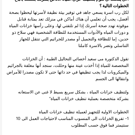
الخطوات التالية ؟
لكل رب اسرة يسعي جاهد في توفير بيئة نظيفة لأسرتها ليحظوا بصحة
أفضل، يجب أن تعلمي أن هناك أماكن في منزلك تعد بمثابة قنابل
موقوتة تهدد صحة أسرتك إذا لم تلتفتي لها، وعلى رأسها خزانات المياة
و دورات المياه والأدوات المستخدمة للنظافة الشخصية فهي سلاح ذو
حدين، إما للنظافة والتجميل أو مصدر للجراثيم التي تنتقل للجهاز
التناسلي وتضر بالاسرة كاملتا
تقول الدكتورة مى سعيد أخصائي التحاليل الطبية : أن الخزانات
المخصصة للمياة إذا أخذت عينة منها وحللت، سنجد أنها مغلفة بالجراثيم
والميكروبات لذا يجب تنظيفها في حد ذاتها حتى لا تكون مصدرا للأمراض
وانتقالها الى الجسم
ولتنظيف خزانات المياة ، بشكل سريع بسيط لا غنى عن الاستعانه
بشركة متخصصة بعملية تنظيف خزانات المياة“
الخطوات الاولية للتجهيز لعميلة تنظيف خزانات المياة
1- تفريغ الخزانات الى المنسوب المناسب لاحتياجات العمل الى 10
سنتيمتر فما فوق حسب المطلوب