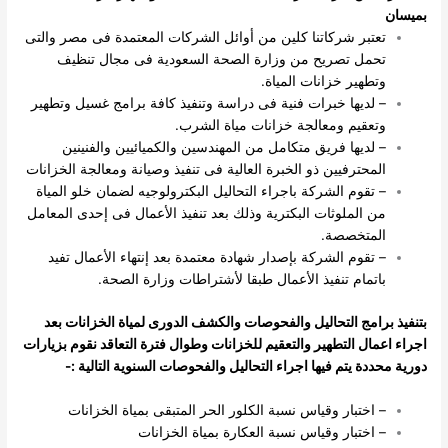
بميسان
تعتبر شركاتنا كلين من أوائل الشركات المعتمدة فى مصر والتى
تحمل تصريح من وزارة الصحة السعودية فى مجال تنظيف
وتطهير خزانات المياة.
– لديها خبرات فنية فى دراسة وتنفيذ كافة برامج غسيل وتطهير
وتعقيم ومعالجة خزانات مياة الشرب.
– لديها فريق متكامل من المهندسين والكميائيين والفنينين
المحترفيين ذو الخبرة العالية فى تنفيذ وصيانة ومعالجة الخزانات
– تقوم الشركة باجراء التحاليل البكترولوجيه لضمان خلو المياة
من الملوثات البكترية وذلك بعد تنفيذ الأعمال فى إحدى المعامل
المتخصصة.
– تقوم الشركة بإصدار شهادة معتمدة بعد إنتهاء الأعمال تفيد
باتمام تنفيذ الأعمال طبقا لأشتراطات وزارة الصحة.
بتنفيذ برامج التحاليل والفحوصات والكشف الدورى لمياة الخزانات بعد
اجراء اعمال التطهير والتعقيم للخزانات وطوال فترة التعاقد نقوم بزيارات
دورية محددة يتم فيها اجراء التحاليل والفحوصات السنوية التالية :-
– اختبار وقياس نسبة الكلور الحر المتبقى بمياة الخزانات
– اختبار وقياس نسبة العكارة بمياة الخزانات