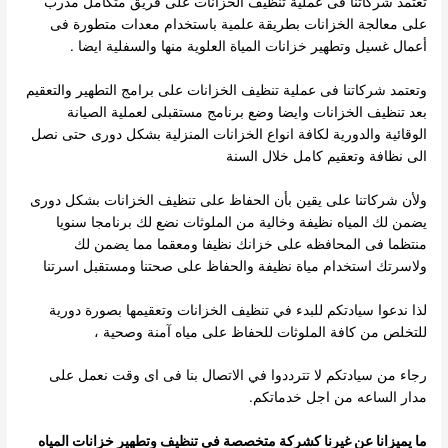
تعتمد شركاتنا فى عملية تنظيف الخزانات على فريق متكامل مدرب
على معالجة الخزانات بطريقة علمية باستخدام معدات متطورة فى
أعمال غسيل وتطهير خزانات المياة العلوية منها والسفلية ايضا .
وتعتمد شركاتنا فى عملية تنظيف الخزانات على برامج التطهير والتعقيم
بعد تنظيف الخزانات وايضا وضع برنامج مستقبلى لعملية الصيانة
الوقائية والدورية لكافة انواع الخزانات المنزلية بشكل دورى حتى نصل
الى نظافة وتعقيم كامل خلال السنة
ولأن شركاتنا على يقين بأن الحفاظ على تنظيف الخزانات بشكل دورى
يضمن لك المياه نظيفة وخالية من الملوثات نضع لك برنامجا سنويا
منتظما فى المحافظه على خزانك نظيفا ومعقما مما يضمن لك
ولاسرتك استخدام مياة نظيفة والحفاظ على صحتنا ومستقبل اسرتنا
لذا ندعوا سيادتكم للبدء في تنظيف الخزانات وتعقيمها بصورة دورية
للتخلص من كافة الملوثات للحفاظ على مياه آمنة وصحية ،
رجاء من سيادتكم لا تترددوا في الاتصال بنا فى اى وقت نعمل على
مدار الساعه من اجل خدماتكم.
ما يميزانا عن غيرنا كشركة متخصصة فى تنظيف وتطهير خزانات المياه