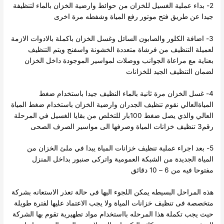
2- بداء عملية الغسيل للخزان من حوائط وارضية الخزان بالماء لتنظيفة
جيدا عن طريق فتح موتور رفع المياة وشفطه مرة اخرى
3- اضافة الكلور والصابون السائل وغسل الخزان باكملة بالادوات الازمة
لعميلة التنظيف من فرشاة متعددة الخشونة واسفنج ويتم التنظيف
بعناية مع مراعاة الجوانب ووصلات لمواسير الموجودة داخل الخزان
لضمان التنظيف الجيد للخزانات
4- غسل الخزان مرة ثانية بالماء النظيف جيدا باستخدام ضغط
المياةالعالي نقوم تنظيف الجدران وارضية الخزان باستخدام ضغط المياة
العالي والذي يصل ضغط 100بار للتخلص من بقايا الغسيل في المرحلة
رقم3 تنظيف خزانات المياة وصرفها الى مواسير الصرف الصحى
5- بعد اجراء عملية تنظيف خزانات المياة يبدا في ملئ الخزان من
المياة الجديدة من الشبكة العمومية واتركى صنبور بداخل المنزل
مفتوحا فيه من 6 – 10 دقائق
هذه المراحل البسيطه يمكن اللجوء اليها فى حالة تعذر الاستعانه بشركة
متخصصة فى تنظيف خزانات المياة ولا يجب الاعتماد عليها لفترة طويلة
حيث يجب تكملة هذا المرحله بااستخدام مواد تطهيرية تقوم بها الشركة