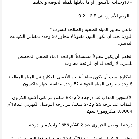
– 10وحدات جاكسون أو ما يعادلها للمياه الجوفية والخليط
– الرقم الأيدروجينى 6.5 – 9.2
ما هي معايير المياه الصحية والصالحة للشرب ؟
اللون: يجب أن يكون اللون مقبولاً لا يتجاوز 50 وحدة بمقياس الكوبالت
البلاتيني.
الطعم: أن يكون مقبولاً مستساغاً. الرائحة: الماء الصحي المخصص
للشرب لا رائحة له أي الرائحة معدومة.
العكارة: يجب أن يكون صافياً فالحد الأقصى للعكارة في المياه المعالجة
5 وحدات، وفي المياه الجوفية 52 وحدة مقاسة بجهاز جاكسون.
الأكسجين المذاب عند درجة 25 ْم 5-8 ملغم/ لتر ثاني أكسيد الكربون
المذاب عند درجة 25 ْم 2-3 ملغم/ لتر درجة التوصيل الكهربي عند 18 ْم
0.0004 ميكروموز/ سم2.
درجة التوصيل الحراري عند 40.8 ْم 1.555 وات/ متر. درجة.
معامل الانكسار الضوئي عند 20 ْم 1.33 وحدة. الضغط البخاري عند 20