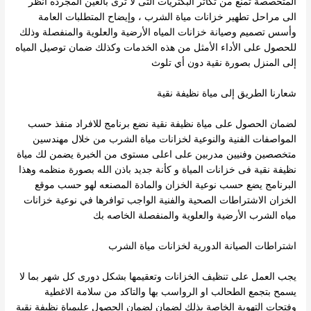
المتخصصة تمنع من تكاثر البكتريات التى لا ترى بالعين المجرده انظر
الى مراحل تطهير خزانات مياة الشرب ، وإيضاح المتطلبات العامة
وأسس تصميم وصيانة خزانات المياه الأرضية والعلوية والمنفصلة وذلك
للحصول على الأداء الأمثل من هذه الخدمات وكذلك ضمان توصيل المياه
إلى المنزل بصورة نقية دون أي تلوث
شعارنا الطريق إلى مياة نظيفة نقية
لضمان الحصول على مياة نظيفة نقية نضع برنامج للافراد منفذ حسب
المواصفات الفنية والنوعية لخزانات مياة الشرب من خلال مهندسين
متخصصين وفنيين مدربين على اعلى مستوى من الخبرة يضمن لك مياة
نظيفة نقية فى خزانات المياة و كأنة جديد باذن الله بصورة منظمه وهذا
البرنامج يضع حسب نوعية الخزان والمادة المصنعه لهو حسب موقع
الخزان الاشتراطات الصحية والفنية الواجب توافرها في نوعية خزانات
مياه الشرب الأرضية والعلوية والمنفصلة الخاصه بك
اشتراطات الصيانة الدورية لخزانات مياة الشرب
يجب العمل على تنظيف الخزانات وتعقيمها بشكل دورى كل شهر بما لا
يسمح بتجمع الطحالب او الرواسب بها والتاكد من سلامة الاغطية
وفتحات التهوية الخاصة بذلك لضمان لضمان الحصول علىمياة نظيفة نقية