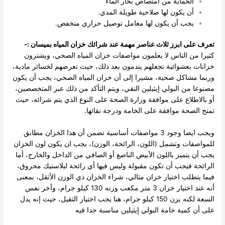
الحماية من امتصاص بخار الماء
أن يكون لها صلاحية طويلة المدي.
يجب أن يكون لها معامل توصيل حراري منخفض.
تعرف على ابرز ثلاث عناصر مهمة عند شرائك خزان المياه بميسان :-
كثيرا من الناس لا يعلمون مواصفات خزان المياه الصحي، ويشترون
خزانات بعشوائية تجعلهم يندمون بعد ذلك، حيث تعرضهم لخسائر مادية،
وربما مشاكل صحية، مشيرا إلى أن خزان المياه الصحي، يجب أن يكون
مصنوعا من البولي إيثيلين النقي، ويتم التأكد من ذلك عبر المتخصصين،
أو بالاطلاع على موافقة وزارة الصحة على النوع الذي يتم شرائه، حيث
تمنح الصحة موافقة على الخامة ودرجة نقائها.
ويجب ايضا وجود 3 مواصفات أساسية تضمن أن هذا الخزان مطابق
للمواصفات وتشمل (اللون، الرائحة، الوزن)، يجب ان يكون لون الخزان
يجب أن يتميز باللون الأبيض الناصع أو الصافي من الداخل والخارج، أما
الرائحة فيجب أن تكون مقبولة وليس فيها أي رائحة لبلاستيك محروق،
فيما يتطلب اختيار خزان مثالي، شراء الخزان ذي الوزن الأثقل، بمعنى
أنه عند اختيار خزان 3 متر مكعب وزنه 130 كيلو جرام، وآخر نفس
السعة لكنه يزن 150 كيلو جرام، هنا يجب اختيار الثقيل، حيث إنه يدل
على أن كمية خامة البولي إيثيلين مناسبة جدا فيه