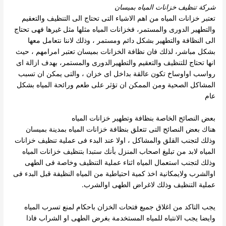
شركة تنظيف خزانات المياه بميسان
تعتبر خزانات المياه من اهم الاشياء التى تحتاج الى التنظيف والتعقيم
والتطهير الدورى والمستمر، فخزانات المياه مثلها مثل غيرها فهى تحتاج
الى النظافة والتطهير بشكل دائم ومستمر ، وذلك لاننا نتعامل
معها
بشكل مباشر، لذلك فان نظافة الخزانات بميسان تعتبر امرامهم ، حيث
انها تحتاج للتنظيف والتعقيم والتطهيرالدورى والمستمر، بهدف ازالة اى
رواسب اواوساخ تكون عالقة بداخل اى خزان ،
والتى يمكن ان تسبب
المشاكل الصحية ومن الممكن ان تؤثر على طعم ورائحة المياه بشكل
عام
بعض النصائح الخاصة بنظافة وتطهير خزانات المياه
هناك بعض النصائح التى تتعلق بنظافة خزانات المياه بمدينة بميسان
وذلك لتجنب القلق والمشاكل ، اولا عند البدء فى عملية تنظيف خزانات
المياه لابد من تبليغ اصحاب المنزل بأنك ستبدا بتنظيف خزانات المياه
وذلك لتجنب استعمال المياه اثناء عملية التنظيف وخاصة فى الطهى
اوالشرب ولايمكانية اخذ كمية احتياطية من المياه النظيفة قبل البدء فى
عملية التنظيف وذلك لاغراض الطهى اوالشرب.
يجب التاكد من اغلاق جميع فتحات الخزان باحكام لمنع تسرب المياه
وايضا يجب الانتباه للمياه المستخدمة بغرض الطهى او الشراب فاذا