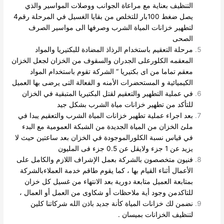
التنظيف بعناية مع مراعاة الجوانب ووصلات المواسير
والذي
يصل ضغط 100بار للتخلص من بقايا الغسيل في المرحلة رقم4
لتطهير خزانات المياة الشرب وصرفها الى مواسير الصرف
الصحى
مرحلة التعقيم باستخدام الرذاذ المضادة للبكتيريا والمواد
المعقمه الكلورعلى الجدران والسقوف من الخزان لجعل الخزان
معقم تماما من اى بكتيريا “ الشركة تقوم باستخدام المواد
الكيميائية و المستحضرات الأمنه و الفعالة التى يرضى بها العميل
في عملية التطهير والتعقيم لقتل البكتيريا المتبقية في الخزان
للتأكد من تطهير خزانات مياة الشرب بشكل جيد
بعد اجراء عملية تطهير خزانات المياة الشرب والتعقيم يبدا في
ملئ الخزان من المياة الجديدة من الشبكة العمومية مع البدء
في قياس نسبة الكلورالموجودة في الخزان بعد ساعتين حيث لا
يزيد عن 1 جزء ولايقل عن 0.5 جزء فى المليون
فنيون متخصصون بالشركة بعمل الإشراف اللازم والكامل على
الأعمال أثناء القيام بها ، كما يقوم طاقم خدمة العملاءبالشركة
بمتابعة العميل متابعة دورية بعد الانتهاء من غسيل كل خزان
للتاكدمن وجود أية ملاحظات أو شكاوى من العمل أو العمال ،
نضمن لك خزانات المياة كأنة جديد باذن الله شركاتنا كلين
لتنظيف الخزانات بميسان .