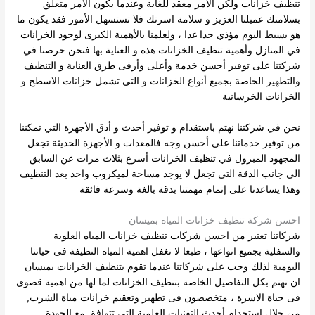
تنظيف خزانات ولكن الأمر معقد للغاية وعندما يكون الأمر متعلق
بسلامتك عميلنا العزيز و سلامة اسرتك فلا تستسهل الأمور فقد يكون ما
هو بسيط اليوم مؤذي
جدا غدا ، ولعلمنا بالأهمية الكبرى لوجود الخزانات
في المنازل وأهمية تنظيف الخزانات هذه و العناية بها فنحن حرصنا في
شركتنا على توفير أحسن خدمة وأعلى وأرقى طرق العناية و التنظيف
والتطهير الخاصة بجميع أنواع
الخزانات و التي تشمل خزانات الاسطح و
الخزانات الخرسانية
نحن في شركتنا نهتم باستقدام و توفير أحدث و أدق الأجهزة التي تمكننا
من توفير خدماتنا على أحسن وجه فالمعدات و الأجهزة الحديثة تجعل
المجهود المبزول في تنظيف الخزانات أسرع بثلاث مرات عن السابق
الى جانب الدقة التي
تجعل لا يوجد مساحة لميكروب واحد بعد التنظيف
وهذا يساعدنا على إتمام مهمتنا بدقة بالغة وسرعة فائقة
احسن شركة تنظيف خزانات المياه بميسان
شركاتنا تعتبر من احسن شركات تنظيف خزانات المياه العلوية
والسفلية بجميع انواعها ، طبعا لا نغفل اهمية المياه النظيفة فى حياتنا
اليومية لذلك وجب على شركاتنا عندما تقوم بتنظيف الخزانات بميسان
ان تهتم بكل التفاصيل الخاصة بتنظيف الخزانات لما لها من اهمية قصوى
فى حياة الاسرة ، متخصصون فى تطهير وتعقيم خزانات مياة الشرب,
من خلال استخدام أحدث التقنيات العلمية التى تتوافق مع الجودة