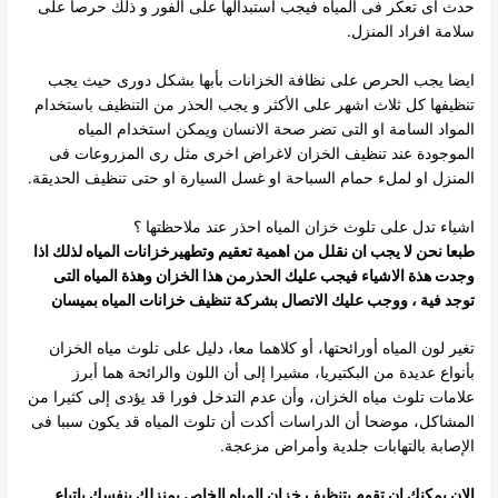
حدث اى تعكر فى المياه فيجب استبدالها على الفور و ذلك حرصا على
سلامة افراد المنزل.
ايضا يجب الحرص على نظافة الخزانات بأبها بشكل دورى حيث يجب
تنظيفها كل ثلاث اشهر على الأكثر و يجب الحذر من التنظيف باستخدام
المواد السامة او التى تضر صحة الانسان ويمكن استخدام المياه
الموجودة عند تنظيف الخزان لاغراض اخرى مثل رى المزروعات فى
المنزل او لملء حمام السباحة او غسل السيارة او حتى تنظيف الحديقة.
اشياء تدل على تلوث خزان المياه احذر عند ملاحظتها ؟
طبعا نحن لا يجب ان نقلل من اهمية تعقيم وتطهيرخزانات المياه لذلك اذا
وجدت هذة الاشياء فيجب عليك الحذرمن هذا الخزان وهذة المياه التى
توجد فية ، ووجب عليك الاتصال بشركة تنظيف خزانات المياه بميسان
تغير لون المياه أورائحتها، أو كلاهما معا، دليل على تلوث مياه الخزان
بأنواع عديدة من البكتيريا، مشيرا إلى أن اللون والرائحة هما أبرز
علامات تلوث مياه الخزان، وأن عدم التدخل فورا قد يؤدى إلى كثيرا من
المشاكل، موضحا أن الدراسات أكدت أن تلوث المياه قد يكون سببا فى
الإصابة بالتهابات جلدية وأمراض مزعجة.
الان يمكنك ان تقوم بتنظيف خزان المياه الخاص بمنزلك بنفسك باتباع