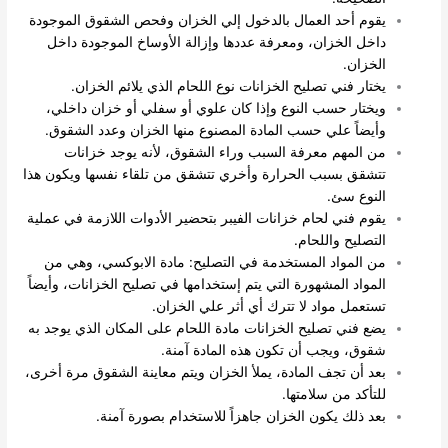
يقوم أحد العمال بالدخول إلي الخزان وفحص الشقوق الموجودة
داخل الخزان، ومعرفة عددها وإزالة الأوساخ الموجودة داخل
الخزان.
يختار فني تصليح الخزانات نوع اللحام الذي يلائم الخزان.
ويختار حسب النوع وإذا كان علوي أو سفلي أو خزان داخلي،
وأيضاً علي حسب المادة المصنوع منها الخزان وعدد الشقوق.
من المهم معرفة السبب وراء الشقوق، لأنه يوجد خزانات
تتشقق بسبب الحرارة وأخري تتشقق من تلقاء نفسها ويكون هذا
النوع سئ.
يقوم فني لحام خزانات الفيبر بتحضير الأدوات اللازمة في عملية
التصليح واللحام.
من المواد المستخدمة في التصليح: مادة الابوكسي، وهي من
المواد المشهورة التي يتم إستخدامها في تصليح الخزانات، وأيضاً
تستعمل مواد لا تترك أي أثر علي الخزان.
يضع فني تصليح الخزانات مادة اللحام على المكان الذي يوجد به
شقوق، ويجب أن تكون هذه المادة آمنة.
بعد أن تجف المادة، يملأ الخزان ويتم معاينة الشقوق مرة أخرى،
للتأكد من سلامتها.
بعد ذلك يكون الخزان جاهزاً للاستخدام بصورة آمنة.