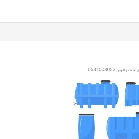
خيبر 0541008053