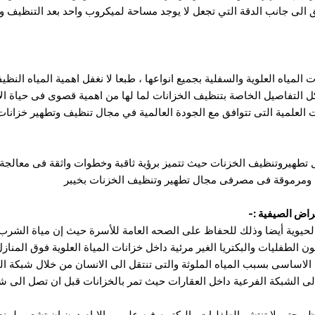
 الى جانب الدقة التي
تجعل لا يوجد مساحة لميكروب واحد بعد التنظيف وهذ
مياه العلوية والسفلية بجميع انواعها ، طبعا لا نغفل اهمية المياه النظي
بكل التفاصيل الخاصة بتنظيف الخزانات لما لها من اهمية قصوى فى حياة 
 العلمية التى تتوافق مع الجودة العالمية في مجال تنظيف وتطهير خزان
هيروتنظيف الخزنات حيث تتميز برؤية ثاقبة وخطوات واثقة فى معالجة جمي
 ومرموقة فى مصرفى مجال تطهير وتنظيف الخزنات بخيبر
راض الصيفية :-
والحيوية أيضا وذلك للحفاظ على الصحه العامة للأسرة حيث إن مياة الشرب
الطفليات والبكتريا الغير مرئية داخل خزانات المياة العلوية فوق المناز
 الاساسى بسبب المياه الملوثة والتى تنتقل الى الانسان من خلال شبكة ال
لى الشبكة الفرعية داخل العقارات حيث تمر بالخزانات قبل ان تصل الى ش
حتى لا تنتشر الطفليات والبكتريه فيه على مرالايام دون ان تشعر ولمنع