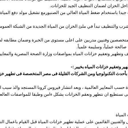
خل الخزان لضمان التنظيف الجيد للخزانات.
جيدا باستخدام ضغط المياة العالي من الصنبورمع تشغيل مولد دفع الميا
شرب والتنظيف نبدأ في ملئ الخزان من المياة الجديدة من الشبكة العمومي
متخصصين وفنيين مدربين على اعلى مستوى من الخبرة وضمان مطابقه لشرو
صالحة عملياً، وسليمة علمياً.
وتطهير وتعقيم خزانات المياه بمواصفات وزارة الصحة المصرية والمعايير 
وتعقيم خزانات المياه بخيبر :-
حدث التكنولوجيا ومن الشركات القليلة فى مصر المتخصصة فى تطهير خزا
سب المعايير العالمية ، وبعد انتشار فيروس كرونا المستجد والذ سبب الكثير
حتى نستطيع ان نتطهر ونعقم الخزانات بشكل ءامن وطبقا للمواصفات العالع
المياة
 والفنيين القائمين على عملية تطهير خزانات المياة قبل القيام باعمال ال