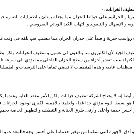
نظيف الخزانات :-
ا و الجراثيم على حوائط الخزان مما يجعله يمتلئ بالطفيليات الضارة ح
ة و الإسهال و التيفويد و التهاب الكبد الوبائي الفيروسي .
 رواسب جيرية و صدأ على جدران الخزان مما يتسبب فب تلفه في وقت قص
نظيف الجيد لأن الكثيرون منا يبالغون في غسيل و تنظيف الخزانات ولكن ب
ولكنها تسبب تقشر أجزاء من
سطح الخزان الداخلى مما يؤدي الى سرعة تلف
 منظفات عادية و هذه المنظفات لا تقضي تماما على الترسبات و الطفيليات
و أيضا إنه لا يحتاج لشركة تنظيف خزانات ولكن الأمر معقد للغاية وعندما يك
ا هو بسيط اليوم مؤذي
جدا غدا ، ولعلمنا بالأهمية الكبرى لوجود الخزانات
 أحسن خدمة وأعلى وأرقى طرق العناية و التنظيف والتطهير الخاصة بجميع
 أدق الأجهزة التي تمكننا من توفير خدماتنا على أحسن وجه فالمعدات و ال