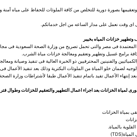
وتعقيمها بصورة دورية للتخلص من كافة الملوثات للحفاظ على مياه آمنة و
فى اى وقت نعمل على مدار الساعه من اجل خدماتكم.
وتطهير خزانات المياه بخيبر
ت المعتمدة فى مصر والتى تحمل تصريح من وزارة الصحة السعودية فى مجال
كافة برامج غسيل وتطهير وتعقيم ومعالجة خزانات مياة الشرب.
كميائيين والفنينين المحترفيين ذو الخبرة العالية فى تنفيذ وصيانة ومعالج
ولوجيه لضمان خلو المياة من الملوثات البكترية وذلك بعد تنفيذ الأعمال 
د إنتهاء الأعمال تفيد باتمام تنفيذ الأعمال طبقا لأشتراطات وزارة الصحة.
ى لمياة الخزانات بعد اجراء اعمال التطهير والتعقيم للخزانات وطوال فترة 
قى بمياة الخزانات
زانات
قلوية بالمياة.
مياة(TDS)