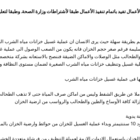
لأعمال تفيد باتمام تنفيذ الأعمال طبقا لأشتراطات وزارة الصحة. وطبقا لتع
طريقة سهلة حيث يرى الانسان ان عملية غسيل خزانات مياه الشرب الصغي
ية سليمة فرغم صغر حجم الخزان فانه يكون من الصعب الوصول الى عملي
يا والطحالب مثل الوصلات والاماكن الضيقة فننصح بالاستعانه بشركة متخ
ية غسيل وتنظيف خزانات مياه الشرب الصغيرة لضمان مستوى النظافة وال
ها فى عملية غسيل خزانات مياه الشرب
كاملا عن طريق الشفط وليس من اماكن صرف المياة حتى لا تذهب الطحالب 
زالة كافة الأوساخ والطين والطحالب والرواسب من ارضية الخزان
 يدوية
ملئ الخزان مرة اخرى بالمياة فى حدود 10 سننتيمتر وبداء عملية الغسيل للخزان من حوائط وارض
لخزان باستعمال الادوات الازمة لعميلة التنظيف من فرشاة متعددة الخشون