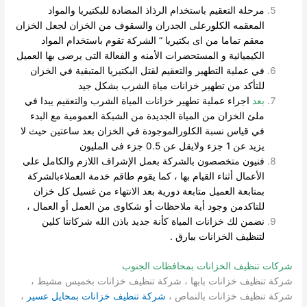
مرحلة التعقيم باستخدام الرذاذ المضادة للبكتيريا والمواد
المعقمه الكلورعلى الجدران والسقوف من الخزان لجعل الخزان
معقم تماما من اى بكتيريا “ الشركة تقوم باستخدام المواد
الكيميائية و المستحضرات الأمنه و الفعالة التى يرضى بها العميل
في عملية التطهير والتعقيم لقتل البكتيريا المتبقية في الخزان
للتأكد من تطهير خزانات مياة الشرب بشكل جيد
بعد
اجراء عملية تطهير خزانات المياة الشرب والتعقيم يبدا في
ملئ الخزان من المياة الجديدة من الشبكة العمومية مع البدء
في قياس نسبة الكلورالموجودة في الخزان بعد ساعتين حيث لا
يزيد عن 1 جزء ولايقل عن 0.5 جزء فى المليون
فنيون متخصصون بالشركة بعمل الإشراف اللازم والكامل على
الأعمال أثناء القيام بها ، كما يقوم طاقم خدمة العملاءبالشركة
بمتابعة العميل متابعة دورية بعد الانتهاء من غسيل كل خزان
للتاكدمن وجود أية ملاحظات أو شكاوى من العمل أو العمال ،
نضمن لك خزانات المياة كأنة جديد باذن الله شركاتنا كلين
لتنظيف الخزانات ببارق .
شركات تنظيف الخزانات بمحافظات الجنوب
شركة تنظيف خزانات بابها ، شركة تنظيف خزانات بخميس مشيط ،
شركة تنظيف خزانات بالنماص ،
شركة تنظيف خزانات بمحايل عسير
،