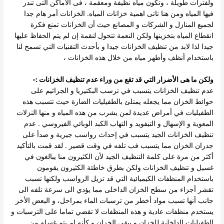
ولفترات طويلة ، وتكون مياه نظيفة ومعقمة ، فى الاماكن التى تندر
فيها المياه ومن هنا تاتى اهمية
خزانات المياه.
الخزانات أمر هام جدا
لجميع المنازل و الشركات و المصانع حيث أن الخزانات تمنع فكرة
انقطاع المياه بتخزينها ولكن النعمة تتحول لنقمة إن لم يتم الحفاظ عليها
جيدا لذا لابد من تنظيف الخزانات جيدا و بأحدث التقنيات التي تسمح لنا
باستخدام أنظف وأطهر مياه من خلال هذه الخزانات ،
ولكن ما هى الأضرار التي قد تقع من وراء عدم تنظيف الخزانات :-
عدم تنظيف الخزانات يتسبب في ترسب البكتيريا و الجراثيم على
حوائط الخزان مما يجعله يمتلئ بالطفيليات الضارة حيث
تتسبب هذه
الطفيليات في أمراض عديدة لمن يشرب من هذه المياه و منها النزلات
المعوية و الإسهال و التيفويد و التهاب الكبد الوبائي الفيروسي .
عدم
تنظيف الخزانات الجيد يتسبب في إحداث رواسب جيرية و صدأ على
جدران الخزان مما يتسبب فب تلفه في وقت قصير .
لقد قمت بالتأكيد
أكثر من مرة على كلمة التنظيف الجيد لأن الكثيرون منا يبالغون في
غسيل و تنظيف الخزانات ولكن بطرق خاطئة الكثيرون يقومون
باستخدام المنظفات الكيميائية التي قد تزيل الرواسب ولكنها تسبب
تقشر أجزاء من
سطح الخزان الداخلى مما يؤدي الى سرعة تلفه الى
جانب أنها تسبب مواد أخطر من ترسبات الماء بمراحل، و البعض الأخر
يستخدم منظفات عادية و هذه المنظفات لا تقضي تماما على الترسبات و
الطفيليات الداخلية للخزان و يبقى
الخزان و كأنه لم يتم غسله من