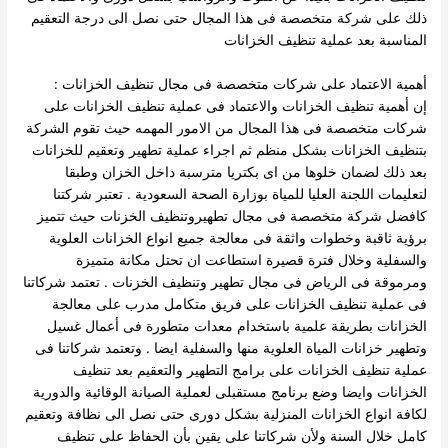
ذلك على شركة متخصصة فى هذا المجال حتى نصل الى درجة التعقيم
المناسبة بعد عملية تنظيف الخزانات
أهمية الاعتماد على شركات متخصصة فى مجال تنظيف الخزانات :
إن أهمية تنظيف الخزانات والاعتماد فى عملية تنظيف الخزانات على
شركات متخصصة فى هذا المجال من الامور المهمه حيث تقوم الشركة
بتنظيف الخزانات بشكل منظم ثم اجراء عملية تطهير وتعقيم للخزانات
بعد ذلك لضمان خلوها من اى بكتريا مترسبة داخل الخزان وطبقا
لتعليمات اللجنة العليا للمياة بوزارة الصحة السعودية .
تعتبر شركتنا
كافضل شركة متخصصة فى مجال تطهيروتنظيف الخزنات حيث تتميز
برؤية ثاقبة وخطوات واثقة فى معالجة جميع انواع الخزانات العلوية
والسفلية وخلال فترة قصيرة استطاعت ان تحتل مكانة متميزة
ومرموقة فى الرياض فى مجال تطهير وتنظيف الخزنات .
تعتمد شركاتنا
فى عملية تنظيف الخزانات على فريق متكامل مدرب على معالجة
الخزانات بطريقة علمية باستخدام معدات متطورة فى أعمال غسيل
وتطهير خزانات المياة العلوية منها والسفلية ايضا .
وتعتمد شركاتنا فى
عملية تنظيف الخزانات على برامج التطهير والتعقيم بعد تنظيف
الخزانات وايضا وضع برنامج مستقبلى لعملية الصيانة الوقائية والدورية
لكافة انواع الخزانات المنزلية بشكل دورى حتى نصل الى نظافة وتعقيم
كامل خلال السنة
ولأن شركاتنا على يقين بأن الحفاظ على تنظيف