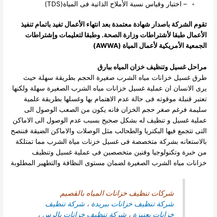
– اختبار وقياس نسبة الأملاح الذاتية فى المياة(TDS)
تقوم الشركة باصدار شهادة معتمدة بعد انتهاء الأعمال تفيد باتمام تنفيذ
الأعمال طبقا لأشتراطات وزارة الصحة. وطبقا لتعليمات وإشتراطات
الجمعية الأمريكية لأعمال المياة (AWWA)
مراحل غسيل وتنظيف خزان المياه ببارق
طرق غسيل خزانات مياه الشرب صغيرة الحجم بطريقة سهلة حيث
يرى الانسان ان عملية غسيل خزانات مياه الشرب الصغيرة سهلة ولكنها
تعتبر قنبلة موقوته فى حالة عدم الاهتمام بها وغسلها بطريقة علمية
سليمة فرغم صغر حجم الخزان فانه يكون من الصعب الوصول الى
عملية غسيل و تنظيف له بشكل صحيح بسبب عدم الوصول الى الاماكن
التى تتجمع فيها البكتريا والطحالب مثل الوصلات والاماكن الضيقة فننصح
بالاستعانه بشركة متخصصة فى غسيل خزنات مياة الشرب مما تمتلكة
من خبرة وتكنولوجيا وفنين متخصصين فى عملية غسيل وتنظيف
خزانات مياه الشرب الصغيرة لضمان مستوى النظافة والتطهير المطلوبة
شركات تنظيف خزانات المياه بالقصيم
شركة تنظيف خزانات ببريدة
،
شركة تنظيف
خزانات بعنيزة
،
شركة تنظيف خزانات بالرس
،