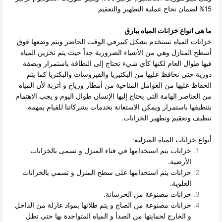
15% لضمان نجاح عملية التطهير والتعقيم
ما هى انواع خزانات المياه ببارق
خزانات المياه تستخدم بشكل كبيرفي الوقت الحاضر ويتم وضعها فوق
أسطح المنازل وهي من الأشياء الضرورية جداً حيث يتم تخزين المياه
فيها طوال العام لكنها كأي شيء تحتاج إلى النظافة باستمرار وبصفة
دورية حتى نحافظ عليها من البكتيريا والفيروسات والبكتريا كما يتم
الحفاظ عليها من العوامل المناخية من أمطار ورياح و أتربة لأن المياه
من العناصر الهامة التي يحتاج إليها الإنسان طوال اليوم و يجب الاهتمام
بتنظيفها باستمرار ويمكن الاستعانة بخدمات بشركاتنا للقيام بمهمة
تنظيف وتعقيم وتطهير الخزانات.
أنواع خزانات المياه المنزلية:
خزانات يتم استخدامها في فناء المنزل و تسمى بالخزانات
الأرضية.
خزانات يتم استخدامها على سطح المنزل و تسمي بالخزانات
العلوية.
خزانات مصنوعة من الخرسانة.
خزانات مصنوعة من الصاج و يتم طلائها بمواد عازلة من الداخل
و الخارج لحمايتها من الصدأ و المياه المتواجدة بها حتى تظل