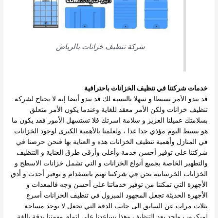
شركة تنظيف خزانات بالرياض
خدمات شركتنا في تنظيف الخزانات باحترافية
قد يبدو الأمر بسيطا و سهلا بالنسبة لك قد يبدو أيضا إنه لا يحتاج لشركة
تنظيف خزانات ولكن الأمر معقد للغاية وعندما يكون الأمر متعلق
بسلامتك عميلنا العزيز و سلامة اسرتك فلا تستسهل الأمور فقد يكون ما
هو بسيط اليوم مؤذي
جدا غدا ، ولعلمنا بالأهمية الكبرى لوجود الخزانات
في المنازل وأهمية تنظيف الخزانات هذه و العناية بها فنحن حرصنا في
شركتنا على توفير أحسن خدمة وأعلى وأرقى طرق العناية و التنظيف
والتطهير الخاصة بجميع أنواع
الخزانات و التي تشمل خزانات الاسطح و
الخزانات الخرسانية
نحن في شركتنا نهتم باستقدام و توفير أحدث و أدق
الأجهزة التي تمكننا من توفير خدماتنا على أحسن وجه فالمعدات و
الأجهزة الحديثة تجعل المجهود المبزول في تنظيف الخزانات أسرع
بثلاث مرات عن السابق الى جانب الدقة التي
تجعل لا يوجد مساحة
لميكروب واحد بعد التنظيف وهذا يساعدنا على إتمام مهمتنا بدقة بالغة