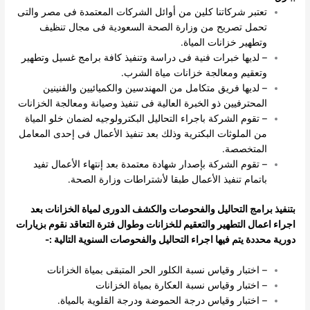
تعتبر شركاتنا كلين من أوائل الشركات المعتمدة فى مصر والتى
تحمل تصريح من وزارة الصحة السعودية فى مجال تنظيف
وتطهير خزانات المياة.
– لديها خبرات فنية فى دراسة وتنفيذ كافة برامج غسيل وتطهير
وتعقيم ومعالجة خزانات مياة الشرب.
– لديها فريق متكامل من المهندسين والكميائيين والفنينين
المحترفيين ذو الخبرة العالية فى تنفيذ وصيانة ومعالجة الخزانات
– تقوم الشركة باجراء التحاليل البكترولوجيه لضمان خلو المياة
من الملوثات البكترية وذلك بعد تنفيذ الأعمال فى إحدى المعامل
المتخصصة.
– تقوم الشركة بإصدار شهادة معتمدة بعد إنتهاء الأعمال تفيد
باتمام تنفيذ الأعمال طبقا لأشتراطات وزارة الصحة.
بتنفيذ برامج التحاليل والفحوصات والكشف الدورى لمياة الخزانات بعد
اجراء اعمال التطهير والتعقيم للخزانات وطوال فترة التعاقد نقوم بزيارات
دورية محددة يتم فيها اجراء التحاليل والفحوصات السنوية التالية :-
– اختبار وقياس نسبة الكلور الحر المتبقى بمياة الخزانات
– اختبار وقياس نسبة العكارة بمياة الخزانات
– اختبار وقياس درجة الحموضة ودرجة القلوية بالمياة.