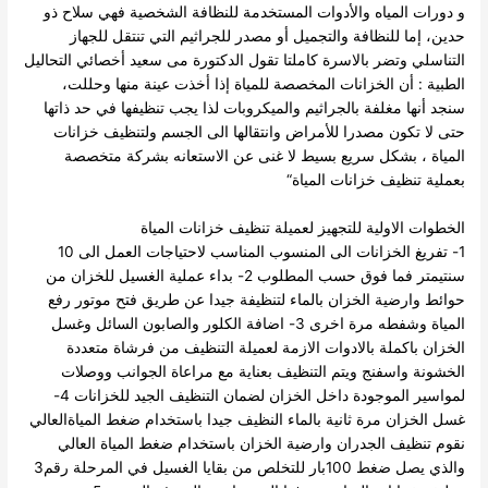
و دورات المياه والأدوات المستخدمة للنظافة الشخصية فهي سلاح ذو
حدين، إما للنظافة والتجميل أو مصدر للجراثيم التي تنتقل للجهاز
التناسلي وتضر بالاسرة كاملتا
تقول الدكتورة مى سعيد أخصائي التحاليل
الطبية : أن الخزانات المخصصة للمياة إذا أخذت عينة منها وحللت،
سنجد أنها مغلفة بالجراثيم والميكروبات لذا يجب تنظيفها في حد ذاتها
حتى لا تكون مصدرا للأمراض وانتقالها الى الجسم
ولتنظيف خزانات
المياة ، بشكل سريع بسيط لا غنى عن الاستعانه بشركة متخصصة
بعملية تنظيف خزانات المياة“
الخطوات الاولية للتجهيز لعميلة تنظيف خزانات المياة
1- تفريغ الخزانات الى المنسوب المناسب لاحتياجات العمل الى 10
سنتيمتر فما فوق حسب المطلوب
2- بداء عملية الغسيل للخزان من
حوائط وارضية الخزان بالماء لتنظيفة جيدا عن طريق فتح موتور رفع
المياة وشفطه مرة اخرى
3- اضافة الكلور والصابون السائل وغسل
الخزان باكملة بالادوات الازمة لعميلة التنظيف من فرشاة متعددة
الخشونة واسفنج ويتم التنظيف بعناية مع مراعاة الجوانب ووصلات
لمواسير الموجودة داخل الخزان لضمان التنظيف الجيد للخزانات
4-
غسل الخزان مرة ثانية بالماء النظيف جيدا باستخدام ضغط المياةالعالي
نقوم تنظيف الجدران وارضية الخزان باستخدام ضغط المياة العالي
والذي يصل ضغط 100بار للتخلص من بقايا الغسيل في المرحلة رقم3