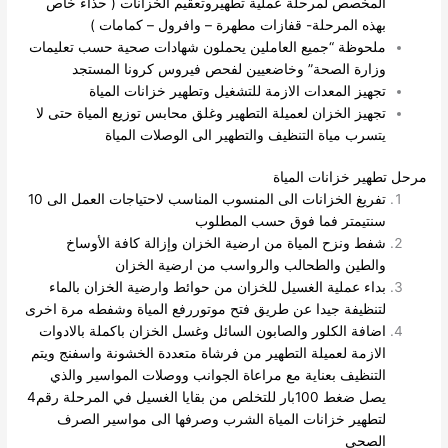
المخصص لمرحلة عملية تطهيروتعقيم الخزانات ( حذاء خاص
بهذه المرحلة- قفازات مطهرة – وافرول – كمامات )
ملحوظة “جميع العاملين يحملون شهادات صحية حسب تعليمات
وزارة الصحة” وخاضعيين لفحص فيروس كرونا المستجد
تجهيز المعدات الازمة للتشغيل وتطهير خزانات المياة
تجهيز الخزان لعميلة التطهير وغلق محابس توزيع المياة حتى لا
يتسرب مياة التنظيف والتطهير الى الوصلات المياة
مرحل تطهير خزانات المياة
تفريغ الخزانات الى المنسوب المناسب لاحتياجات العمل الى 10
سنتيمتر فما فوق حسب المطلوب
شفط ونزح المياة من ارضية الخزان وإزالة كافة الأوساخ
والطين والطحالب والرواسب من ارضية الخزان
بداء عملية الغسيل للخزان من حوائط وارضية الخزان بالماء
لتنظيفة جيدا عن طريق فتح موتوررفع المياة وشفطه مرة اخرى
اضافة الكلور والصابون السائل وغسل الخزان باكملة بالادوات
الازمة لعميلة التطهير من فرشاة متعددة الخشونة واسفنج ويتم
التنظيف بعناية مع مراعاة الجوانب ووصلات المواسير
والذي
يصل ضغط 100بار للتخلص من بقايا الغسيل في المرحلة رقم4
لتطهير خزانات المياة الشرب وصرفها الى مواسير الصرف
الصحى