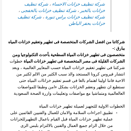
شركة تنظيف خزانات الاحساء
،
شركة تنظيف
خزانات بالخبر
،
شركة تنظيف خزانات بالخفجى
،
شركة تنظيف خزانات براس تنورة
،
شركة تنظيف
خزانات بحفر الباطن
شركاتنا من افضل الشركات المتخصصة فى تطهير وتعقيم خزانات المياه
ببارق :-
متخصصون فى تطهير خزانات المياة السطحية بأحدث التكنولوجيا ومن
الشركات القليلة فى مصر المتخصصة فى تطهير خزانات المياة
خطوات
شركتنا فى تطهير تعقيم خزانات المياة حسب المعايير العالمية ، وبعد
انتشار فيروس كرونا المستجد والذ سبب الكثير من الالم لكثير من
الاحبة فاننا اولينا اهتمام بالغا فى قسم تعقيم خزاناات المياه حتى
نستطيع ان نتطهر ونعقم الخزانات بشكل ءامن وطبقا للمواصفات
العالعالمية ومتماشيا مع مواصفات وتعليمات وازرة الصحة السعودية
الخطوات الاولية للتجهيز لعميلة تطهير خزانات المياة
تطبيق اجراءات السلامة والامان للعمال والفنيين القائمين على
عملية تطهير خزانات المياة قبل القيام باعمال التطهيرللخزانات
من خلال الزام جميع العمال والفنين بالالتزام بلبس الزى