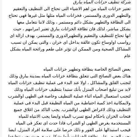
شركة تنظيف خزانات المياه ببارق
تعتبر خزانات المياه من اهم الاشياء التى تحتاج الى التنظيف والتعقيم
والتطهير الدورى والمستمر، فخزانات المياه مثلها مثل غيرها فهى تحتاج
الى النظافة والتطهير بشكل دائم ومستمر ، وذلك لاننا نتعامل
معها
بشكل مباشر، لذلك فان نظافة الخزانات ببارق تعتبر امرامهم ، حيث
انها تحتاج للتنظيف والتعقيم والتطهيرالدورى والمستمر، بهدف ازالة اى
رواسب اواوساخ تكون عالقة بداخل اى خزان ،
والتى يمكن ان تسبب
المشاكل الصحية ومن الممكن ان تؤثر على طعم ورائحة المياه بشكل
عام
بعض النصائح الخاصة بنظافة وتطهير خزانات المياه
هناك بعض النصائح التى تتعلق بنظافة خزانات المياه بمدينة ببارق وذلك
لتجنب القلق والمشاكل ، اولا عند البدء فى عملية تنظيف خزانات المياه
لابد من تبليغ اصحاب المنزل بأنك ستبدا بتنظيف خزانات المياه وذلك
لتجنب استعمال المياه اثناء عملية التنظيف وخاصة فى الطهى اوالشرب
ولايمكانية اخذ كمية احتياطية من المياه النظيفة قبل البدء فى عملية
التنظيف وذلك لاغراض الطهى اوالشرب.
يجب التاكد من اغلاق جميع
فتحات الخزان باحكام لمنع تسرب المياه وايضا يجب الانتباه للمياه
المستخدمة بغرض الطهى او الشراب فاذا حدث اى تعكر فى المياه
فيجب استبدالها على الفور و ذلك حرصا على سلامة افراد المنزل.
ايضا
يجب الحرص على نظافة الخزانات بأبها بشكل دورى حيث يجب تنظيفها