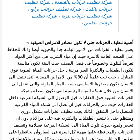
شركة تنظيف خزانات بالقنفذة
،
شركة تنظيف
خزانات بالليث
،
شركة تنظيف خزانات برابغ
،
شركة تنظيف خزانات بتربة
،
شركة تنظيف
خزانات بخليص
،
أهمية تنظيف الخزنات حتي لا تكون مصادر للامراض الصيفية :-
يعتبر تنظيف الخزانات من الامور الهامة جدا والحيوية أيضا وذلك للحفاظ
على الصحه العامة للأسرة حيث إن مياة الشرب هى من أكثر المواد
تعرضاً للتلوث وخصوصاً فى فصل الصيف حيث البيئة تكون مناسبة
لتكون الطفليات والبكتريا الغير مرئية داخل خزانات المياة العلوية فوق
المنازل ، حيث
ثبت علمياً أن 80% من الامراض المعدية التى تنتقل الى
الانسان تكون مصدرها الاساسى بسبب المياه الملوثة والتى تنتقل الى
الانسان من خلال شبكة المياة الرئيسية التى تكون متصلة بشبكة
الخزانات العلوية فوق العقارات قبل الوصول الى الشبكة الفرعية داخل
العقارات حيث تمر بالخزانات قبل ان تصل الى شبكة المياة الفرعية
المتصل داخل الشقق .
لذلك يجب تنظيف الخزانات بشكل دورى
ومنتظم حتى لا تنتشر الطفليات والبكتريه فيه على مرالايام دون ان
تشعر ولمنع حدوث تلوث المياة الى الشبكة الفرعية فسلامة وتنظيف
الخزانات والمحافظة عليها مهمة كل اسرة فى العقاروأن يحافظوا على
تنظيف الخزانات بعيدا عن التلوث والرواسب بشكل دورى والاعتماد فى