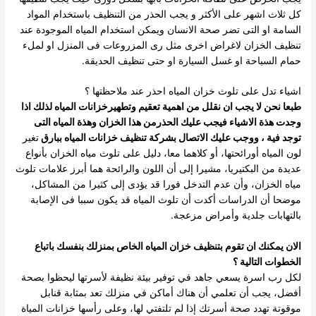
كل ثلاث اشهر على الأكثر و يجب الحذر من التنظيف باستخدام المواد
السامة او التى تضر صحة الانسان ويمكن استخدام المياه الموجودة عند
تنظيف الخزان لاغراض اخرى مثل رى المزروعات فى المنزل او لملء
حمام السباحة او غسل السيارة او حتى تنظيف الحديقة.
اشياء تدل على تلوث خزان المياه احذر عند ملاحظتها ؟
طبعا نحن لا يجب ان نقلل من اهمية تعقيم وتطهيرخزانات المياه لذلك اذا
وجدت هذة الاشياء فيجب عليك الحذرمن هذا الخزان وهذة المياه التى
توجد فية ، ووجب عليك الاتصال بشركة تنظيف خزانات المياه ببارق
تغير
لون المياه أورائحتها، أو كلاهما معا، دليل على تلوث مياه الخزان بأنواع
عديدة من البكتيريا، مشيرا إلى أن اللون والرائحة هما أبرز علامات تلوث
مياه الخزان، وأن عدم التدخل فورا قد يؤدى إلى كثيرا من المشاكل،
موضحا أن الدراسات أكدت أن تلوث المياه قد يكون سببا فى الإصابة
بالتهابات جلدية وأمراض مزعجة.
الان يمكنك ان تقوم بتنظيف خزان المياه الخاص بمنزلك بنفسك باتباع
الخطوات التالية ؟
لكل رب اسرة يسعي جاهد في توفير بيئة نظيفة لأسرتها ليحظوا بصحة
أفضل، يجب أن تعلمي أن هناك أماكن في منزلك تعد بمثابة قنابل
موقوتة تهدد صحة أسرتك إذا لم تلتفتي لها، وعلى رأسها خزانات المياة