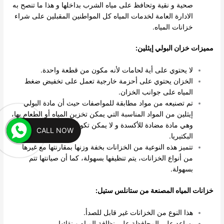
صحية و نقية وتحافظ على مياه الشرب بداخلها و هذا ما تنصح به
الادارة العامة لخدمات المياه كل المواطنين المقبلين على شراء
خزانات المياه.
مميزات خزان البولي إيثلين:
لا يحتوي على أية لحامات لأنه مكون من قطعة واحدة.
الخزان يحتوي على أحزمة خارجية تعمل على تخفيض ضغط
المياه على جوانب الخزان.
تم تصنيعه من مواد مطابقة للمواصفات حيث أن مادة البولي
إيثلين من المواد المناسبة التي يمكن تخزين المياه أو الطعام بها،
وهي مادة مضادة للأكسدة و لا يمكن تكوين الطحالب فيها أو
CALL NOW
البكتيريا.
تتميز هذه النوعية من الخزانات بخفة وزنها بمقارنتها مع غيرها
من أنواع الخزانات، يتم تنظيفها بسهولة، كما أن صيانتها تتم
بسهولة.
خزانات المياه المصنعة من ستانلس ستيل:
هذا النوع من الخزانات غير قابل للصدأ.
يساعد على المحافظة على نظافة المياه و نقائها.