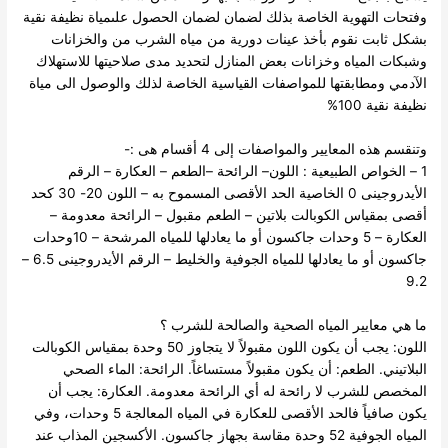
وفتحات التهوية الخاصة بذلك لضمان لضمان الحصول علىمياة نظيفة نقية
بشكل ثابت
نقوم بأخذ عينات دورية من مياه الشرب من والخزانات
وشبكات المياه وخزانات بعض المنازل لتحديد مدى صلاحيتها للاستهلاك
الآدمي ومطابقتها للمواصفات القياسية الخاصة لذلك والوصول الى مياة
نظيفة نقية 100%
وتنقسم هذه المعايير والمواصفات إلى 4 أقسام هى :-
1 – الخواص الطبيعية : اللون– الرائحة –الطعم – العكارة – الرقم
الأيدروجينى 0
الخاصية الحد الأقصى المسموح به
– اللون 20- 30 كحد
أقصى بمقياس الكوبالت بلاتين
– الطعم مقبول
– الرائحة معدومة
–
العكارة – 5 وحدات جاكسون أو ما يعادلها للمياه المرشحة
– 10وحدات
جاكسون أو ما يعادلها للمياه الجوفية والخليط
– الرقم الأيدروجينى 6.5 –
9.2
ما هي معايير المياه الصحية والصالحة للشرب ؟
اللون: يجب أن يكون اللون مقبولاً لا يتجاوز 50 وحدة بمقياس الكوبالت
البلاتيني.
الطعم: أن يكون مقبولاً مستساغاً. الرائحة: الماء الصحي
المخصص للشرب لا رائحة له أي الرائحة معدومة.
العكارة: يجب أن
يكون صافياً فالحد الأقصى للعكارة في المياه المعالجة 5 وحدات، وفي
المياه الجوفية 52 وحدة مقاسة بجهاز جاكسون.
الأكسجين المذاب عند