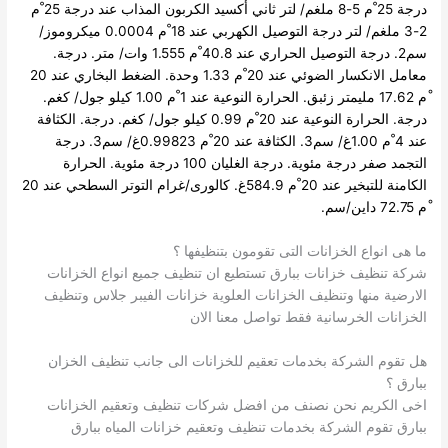
درجة 25 ْم 5-8 ملغم/ لتر ثاني أكسيد الكربون المذاب عند درجة 25 ْم
2-3 ملغم/ لتر درجة التوصيل الكهربي عند 18 ْم 0.0004 ميكروموز/
سم2.
درجة التوصيل الحراري عند 40.8 ْم 1.555 وات/ متر. درجة.
معامل الانكسار الضوئي عند 20 ْم 1.33 وحدة. الضغط البخاري عند 20
ْم 17.62 مليمتر زئبق. الحرارة النوعية عند 1 ْم 1.00 كيلو جول/ كغم.
درجة.
الحرارة النوعية عند 20 ْم 0.99 كيلو جول/ كغم. درجة. الكثافة
عند 4 ْم 1.00غ/ سم3. الكثافة عند 20 ْم 0.99823غ/ سم3.
درجة
التجمد صفر درجة مئوية. درجة الغليان 100 درجة مئوية.
الحرارة
الكامنة للتبخير عند 20 ْم 584.9غ. كالورى/غرام التوتر السطحي عند 20
ْم 72.75 داين/سم.
ما هى انواع الخزانات التى تقومون بتنظيفها ؟
شركة تنظيف خزانات ببارق تستطيع ان تنظيف جميع انواع الخزانات
الارضية منها وتنظيف الخزانات العلوية خزانات الفيبر جلاس وتنظيف
الخزانات الخرسانية فقط تواصل معنا الان
هل تقوم الشركة بخدمات تعقيم للخزانات الى جانب تنظيف الخزان
ببارق ؟
اخى الكريم نحن نصنف من افضل شركات تنظيف وتعقيم الخزانات
ببارق تقوم الشركة بخدمات تنظيف وتعقيم خزانات المياه ببارق