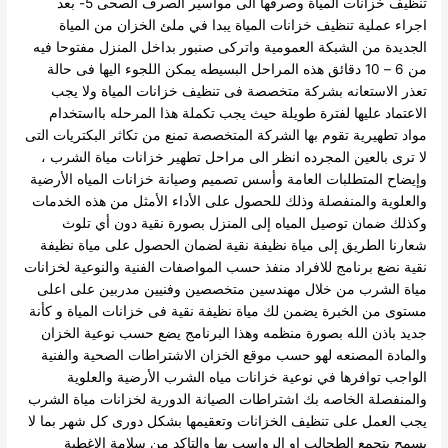
تنظيف خزانات المياة وصرفها الى مواسير الصرف الصحى
5- بعد
اجراء عملية تنظيف خزانات المياة يبدا في ملئ الخزان من المياة
الجديدة من الشبكة العمومية واتركى صنبور بداخل المنزل مفتوحا فيه
من 6 – 10 دقائق
هذه المراحل البسيطه يمكن اللجوء اليها فى حالة
تعذر الاستعانه بشركة متخصصة فى تنظيف خزانات المياة ولا يجب
الاعتماد عليها لفترة طويلة حيث يجب تكملة هذا المرحله بااستخدام
مواد تطهيرية تقوم بها الشركة المتخصصة تمنع من تكاثر البكتريات التى
لا ترى بالعين المجرده انظر الى مراحل تطهير خزانات مياة الشرب ،
وإيضاح المتطلبات العامة وأسس تصميم وصيانة خزانات المياه الأرضية
والعلوية والمنفصلة وذلك للحصول على الأداء الأمثل من هذه الخدمات
وكذلك ضمان توصيل المياه إلى المنزل بصورة نقية دون أي تلوث
شعارنا الطريق إلى مياة نظيفة نقية
لضمان الحصول على مياة نظيفة
نقية نضع برنامج للافراد منفذ حسب المواصفات الفنية والنوعية لخزانات
مياة الشرب من خلال مهندسين متخصصين وفنيين مدربين على اعلى
مستوى من الخبرة يضمن لك مياة نظيفة نقية فى خزانات المياة و كأنة
جديد باذن الله بصورة منظمه وهذا البرنامج يضع حسب نوعية الخزان
والمادة المصنعه لهو حسب موقع الخزان الاشتراطات الصحية والفنية
الواجب توافرها في نوعية خزانات مياه الشرب الأرضية والعلوية
والمنفصلة الخاصه بك
اشتراطات الصيانة الدورية لخزانات مياة الشرب
يجب العمل على تنظيف الخزانات وتعقيمها بشكل دورى كل شهر بما لا
يسمح بتجمع الطحالب او الرواسب بها والتاكد من سلامة الاغطية