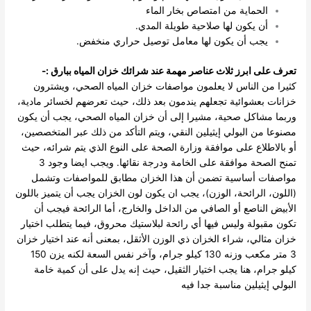
الحماية من امتصاص بخار الماء
أن يكون لها صلاحية طويلة المدي.
يجب أن يكون لها معامل توصيل حراري منخفض.
تعرف على ابرز ثلاث عناصر مهمة عند شرائك خزان المياه ببارق :-
كثيرا من الناس لا يعلمون مواصفات خزان المياه الصحي، ويشترون
خزانات بعشوائية تجعلهم يندمون بعد ذلك، حيث تعرضهم لخسائر مادية،
وربما مشاكل صحية، مشيرا إلى أن خزان المياه الصحي، يجب أن يكون
مصنوعا من البولي إيثيلين النقي، ويتم التأكد من ذلك عبر المتخصصين،
أو بالاطلاع على موافقة وزارة الصحة على النوع الذي يتم شرائه، حيث
تمنح الصحة موافقة على الخامة ودرجة نقائها.
ويجب ايضا وجود 3
مواصفات أساسية تضمن أن هذا الخزان مطابق للمواصفات وتشمل
(اللون، الرائحة، الوزن)، يجب ان يكون لون الخزان يجب أن يتميز باللون
الأبيض الناصع أو الصافي من الداخل والخارج، أما الرائحة فيجب أن
تكون مقبولة وليس فيها أي رائحة لبلاستيك محروق، فيما يتطلب اختيار
خزان مثالي، شراء الخزان ذي الوزن الأثقل، بمعنى أنه عند اختيار خزان
3 متر مكعب وزنه 130 كيلو جرام، وآخر نفس السعة لكنه يزن 150
كيلو جرام، هنا يجب اختيار الثقيل، حيث إنه يدل على أن كمية خامة
البولي إيثيلين مناسبة جدا فيه