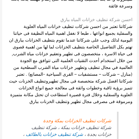
وسرعة فائقة
احسن شركة تنظيف خزانات المياه ببارق
شركاتنا تعتبر من احسن شركات تنظيف خزانات المياه العلوية
والسفلية بجميع انواعها ، طبعا لا نغفل اهمية المياه النظيفة فى حياتنا
اليومية لذلك وجب على شركاتنا عندما تقوم بتنظيف الخزانات ببارق ان
تهتم بكل التفاصيل الخاصة بتنظيف الخزانات لما لها من اهمية قصوى
فى حياة الاسرة ، متخصصون فى تطهير وتعقيم خزانات مياة الشرب,
من خلال استخدام أحدث التقنيات العلمية التى تتوافق مع الجودة
العالمية في مجال تنظيف وتطهير خزانات مياة الشرب السطحية من
(منازل – شركات – مستشفيات – القرى السياحية -المصانع) .
تعتبر
شركاتنا افضل شركة متخصصة فى مجال تطهيروتنظيف الخزنات حيث
تتميز برؤية ثاقبة وخطوات واثقة فى معالجة جميع انواع الخزانات
العلوية والسفلية وخلال فترة قصيرة استطاعت ان تحتل مكانة متميزة
ومرموقة فى مصرفى مجال تطهير وتنظيف الخزنات ببارق
شركات تنظيف الخزانات بمكة وجدة
شركة تنظيف خزانات بمكة ، شركة تنظيف
خزانات بجدة ،
شركة تنظيف خزانات بالطائف
،