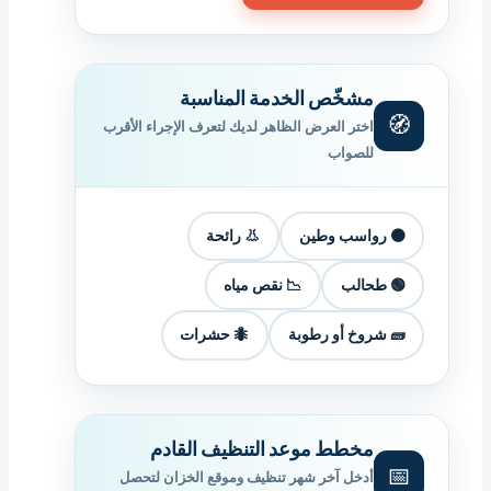
مشخّص الخدمة المناسبة
🧭
اختر العرض الظاهر لديك لتعرف الإجراء الأقرب
للصواب
🟤 رواسب وطين
👃 رائحة
🟢 طحالب
📉 نقص مياه
🧱 شروخ أو رطوبة
🐜 حشرات
مخطط موعد التنظيف القادم
📅
أدخل آخر شهر تنظيف وموقع الخزان لتحصل