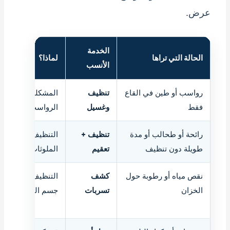
عرض.
الخدمة
الحالة التي تراها
لماذا؟
الأنسب
رواسب أو طين في القاع
تنظيف
المشكلة ميكانيكية 
فقط
وغسيل
الرواسب من القاع 
رائحة أو طحالب أو مدة
تنظيف +
التنظيف يزيل المرئ
طويلة دون تنظيف
تعقيم
الملوثات غير المرئي
نقص مياه أو رطوبة حول
كشف
التنظيف وحده لن ي
الخزان
تسربات
جسم الخزان أو الت