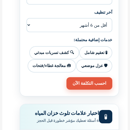
آخر تنظيف
خدمات إضافية محتملة:
🧪 تعقيم شامل
🔍 كشف تسربات مبدئي
🛡️ عزل موضعي
🧰 معالجة غطاء/فتحات
احسب التكلفة الآن
اختبار علامات تلوث خزان المياه
🧪
6 أسئلة تعطيك مؤشر خطورة قبل الحجز