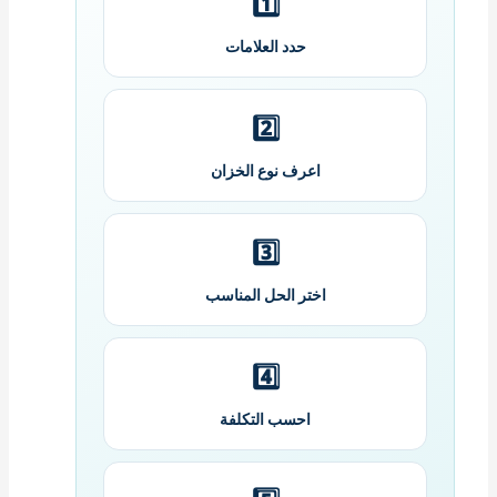
1️⃣
حدد العلامات
2️⃣
اعرف نوع الخزان
3️⃣
اختر الحل المناسب
4️⃣
احسب التكلفة