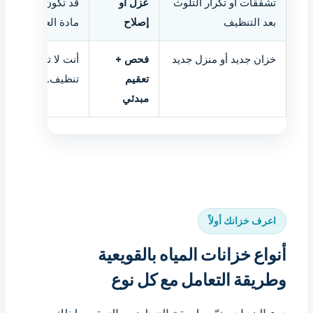
تشققات أو تكرار التلوث
عزل أو
قد تكون المشكلة م
بعد التنظيف
إصلاح
مادة العزل الداخلية
خزان جديد أو منزل جديد
فحص +
أنت لا تعرف تاريخ ا
تعقيم
تنظيف.
مبدئي
اعرف خزانك أولاً
أنواع خزانات المياه بالقويعية
وطريقة التعامل مع كل نوع