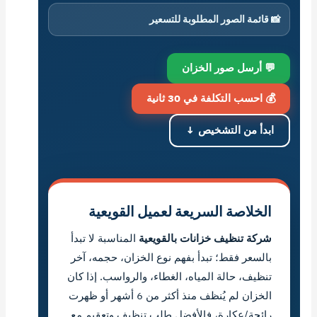
📸 قائمة الصور المطلوبة للتسعير
💬 أرسل صور الخزان
💰 احسب التكلفة في 30 ثانية
ابدأ من التشخيص ↓
الخلاصة السريعة لعميل القويعية
شركة تنظيف خزانات بالقويعية
المناسبة لا تبدأ
بالسعر فقط؛ تبدأ بفهم نوع الخزان، حجمه، آخر
تنظيف، حالة المياه، الغطاء، والرواسب. إذا كان
الخزان لم يُنظف منذ أكثر من 6 أشهر أو ظهرت
رائحة/عكارة، فالأفضل طلب تنظيف وتعقيم مع