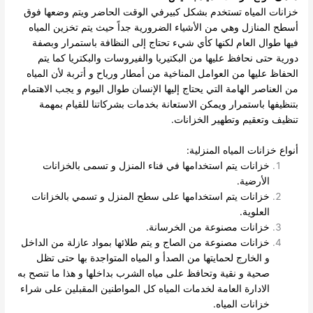
خزانات المياه تستخدم بشكل كبيرفي الوقت الحاضر ويتم وضعها فوق
أسطح المنازل وهي من الأشياء الضرورية جداً حيث يتم تخزين المياه
فيها طوال العام لكنها كأي شيء تحتاج إلى النظافة باستمرار وبصفة
دورية حتى نحافظ عليها من البكتيريا والفيروسات والبكتريا كما يتم
الحفاظ عليها من العوامل المناخية من أمطار ورياح و أتربة لأن المياه
من العناصر الهامة التي يحتاج إليها الإنسان طوال اليوم و يجب الاهتمام
بتنظيفها باستمرار ويمكن الاستعانة بخدمات بشركاتنا للقيام بمهمة
تنظيف وتعقيم وتطهير الخزانات.
أنواع خزانات المياه المنزلية:
خزانات يتم استخدامها في فناء المنزل و تسمى بالخزانات
الأرضية.
خزانات يتم استخدامها على سطح المنزل و تسمي بالخزانات
العلوية.
خزانات مصنوعة من الخرسانة.
خزانات مصنوعة من الصاج و يتم طلائها بمواد عازلة من الداخل
و الخارج لحمايتها من الصدأ و المياه المتواجدة بها حتى تظل
صحية و نقية وتحافظ على مياه الشرب بداخلها و هذا ما تنصح به
الادارة العامة لخدمات المياه كل المواطنين المقبلين على شراء
خزانات المياه.