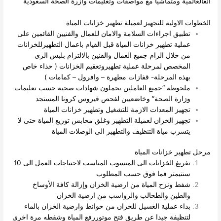
العالعالمية ومتماشيا مع مواصفات وتعليمات وازرة الصحة السعودية
الخطوات الاولية للتجهيز لعميلة تطهير خزانات المياة
تطبيق اجراءات السلامة والامان للعمال والفنيين القائمين على
عملية تطهير خزانات المياة قبل القيام باعمال التطهيرللخزانات
من خلال الزام جميع العمال والفنين بالالتزام بلبس الزى
المخصص لمرحلة عملية تطهيروتعقيم الخزانات ( حذاء خاص
بهذه المرحلة- قفازات مطهرة – وافرول – كمامات )
ملحوظة “جميع العاملين يحملون شهادات صحية حسب تعليمات
وزارة الصحة” وخاضعيين لفحص فيروس كرونا المستجد
تجهيز المعدات الازمة للتشغيل وتطهير خزانات المياة
تجهيز الخزان لعميلة التطهير وغلق محابس توزيع المياة حتى لا
يتسرب مياة التنظيف والتطهير الى الوصلات المياة
مرحل تطهير خزانات المياة
تفريغ الخزانات الى المنسوب المناسب لاحتياجات العمل الى 10
سنتيمتر فما فوق حسب المطلوب
شفط ونزح المياة من ارضية الخزان وإزالة كافة الأوساخ
والطين والطحالب والرواسب من ارضية الخزان
بداء عملية الغسيل للخزان من حوائط وارضية الخزان بالماء
لتنظيفة جيدا عن طريق فتح موتوررفع المياة وشفطه مرة اخرى