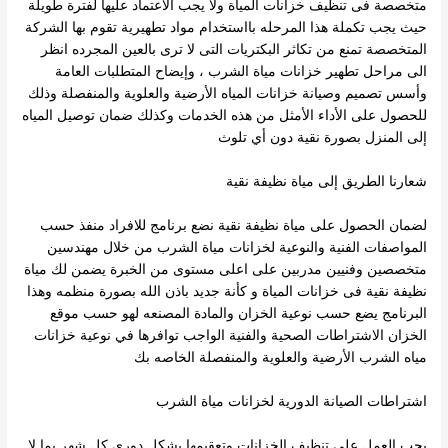
متخصصة فى تنظيف خزانات المياة ولا يجب الاعتماد عليها لفترة طويلة
حيث يجب تكملة هذا المرحله بااستخدام مواد تطهيرية تقوم بها الشركة
المتخصصة تمنع من تكاثر البكتريات التى لا ترى بالعين المجرده انظر
الى مراحل تطهير خزانات مياة الشرب ، وإيضاح المتطلبات العامة
وأسس تصميم وصيانة خزانات المياه الأرضية والعلوية والمنفصلة وذلك
للحصول على الأداء الأمثل من هذه الخدمات وكذلك ضمان توصيل المياه
إلى المنزل بصورة نقية دون أي تلوث
شعارنا الطريق إلى مياة نظيفة نقية
لضمان الحصول على مياة نظيفة نقية نضع برنامج للافراد منفذ حسب
المواصفات الفنية والنوعية لخزانات مياة الشرب من خلال مهندسين
متخصصين وفنيين مدربين على اعلى مستوى من الخبرة يضمن لك مياة
نظيفة نقية فى خزانات المياة و كأنة جديد باذن الله بصورة منظمه وهذا
البرنامج يضع حسب نوعية الخزان والمادة المصنعه لهو حسب موقع
الخزان الاشتراطات الصحية والفنية الواجب توافرها في نوعية خزانات
مياه الشرب الأرضية والعلوية والمنفصلة الخاصه بك
اشتراطات الصيانة الدورية لخزانات مياة الشرب
يجب العمل على تنظيف الخزانات وتعقيمها بشكل دورى كل شهر بما لا