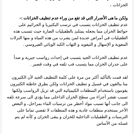
الخزانات ،
ولكن ما هى الأضرار التي قد تقع من وراء عدم تنظيف الخزانات :-
عدم تنظيف الخزانات يتسبب في ترسب البكتيريا و الجراثيم على
حوائط الخزان مما يجعله يمتلئ بالطفيليات الضارة حيث
تتسبب هذه
الطفيليات في أمراض عديدة لمن يشرب من هذه المياه و منها النزلات
المعوية و الإسهال و التيفويد و التهاب الكبد الوبائي الفيروسي .
عدم تنظيف الخزانات الجيد يتسبب في إحداث رواسب جيرية و صدأ
على جدران الخزان مما يتسبب فب تلفه في وقت قصير .
لقد قمت بالتأكيد أكثر من مرة على كلمة التنظيف الجيد لأن الكثيرون
منا يبالغون في غسيل و تنظيف الخزانات ولكن بطرق خاطئة الكثيرون
يقومون باستخدام المنظفات الكيميائية التي قد تزيل الرواسب ولكنها
تسبب تقشر أجزاء من
سطح الخزان الداخلى مما يؤدي الى سرعة تلفه
الى جانب أنها تسبب مواد أخطر من ترسبات الماء بمراحل، و البعض
الأخر يستخدم منظفات عادية و هذه المنظفات لا تقضي تماما على
الترسبات و الطفيليات الداخلية للخزان و يبقى
الخزان و كأنه لم يتم
غسله من الأساس