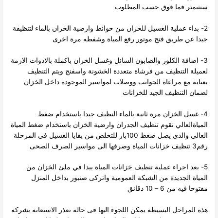
سنتيمتر فما فوق حسب المطلوب
2- بداء عملية الغسيل للخزان من حوائط وارضية الخزان بالماء لتنظيفة
جيدا عن طريق فتح موتور رفع المياة وشفطه مرة اخرى
3- اضافة الكلور والصابون السائل وغسل الخزان باكملة بالادوات الازمة
لعميلة التنظيف من فرشاة متعددة الخشونة واسفنج ويتم التنظيف
بعناية مع مراعاة الجوانب ووصلات لمواسير الموجودة داخل الخزان
لضمان التنظيف الجيد للخزانات
4- غسل الخزان مرة ثانية بالماء النظيف جيدا باستخدام ضغط
المياةالعالي نقوم تنظيف الجدران وارضية الخزان باستخدام ضغط المياة
العالي والذي يصل ضغط 100بار للتخلص من بقايا الغسيل في المرحلة
رقم3 تنظيف خزانات المياة وصرفها الى مواسير الصرف الصحى
5- بعد اجراء عملية تنظيف خزانات المياة يبدا في ملئ الخزان من
المياة الجديدة من الشبكة العمومية واتركى صنبور بداخل المنزل
مفتوحا فيه من 6 – 10 دقائق
هذه المراحل البسيطه يمكن اللجوء اليها فى حالة تعذر الاستعانه بشركة