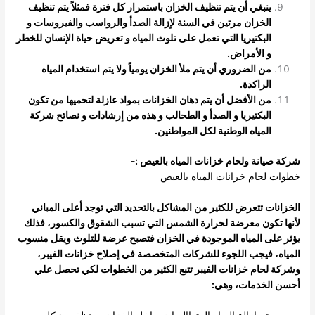
ينبغي أن يتم تنظيف الخزان باستمرار كل فترة فمثلاً يتم تنظيف
الخزان مرتين في السنة لإزالة الصدأ والرواسب والفيروسات و
البكتيريا التي تعمل على تلوث المياه و تعريض حياة الإنسان للخطر
و الأمراض.
من الضروري أن يتم ملأ الخزان يومياً ولا يتم استخدام المياه
الراكدة.
من الأفضل أن يتم دهان الخزانات بمواد عازلة لتحميها من تكون
البكتيريا و الصدأ و الطحالب و هذه من إرشادات و نصائح شركة
المياه الوطنية لكل المواطنين.
شركة صيانة ولحام خزانات المياه بالعيص :-
خطوات لحام خزانات
المياه بالعيص
الخزانات تتعرض للكثير من المشاكل بالتحديد التي توجد أعلى المباني
لأنها تكون معرضة لحرارة الشمس التي تسبب الشقوق والكسور، فذلك
يؤثر على المياه الموجودة في الخزان فتصبح عرضة للتلوث ويقل منسوب
المياه، فيجب اللجوء للشركات المتخصصة في إصلاح خزانات الفيبر،
وشركة لحام خزانات الفيبر تتبع الكثير من الخطوات لكي تحصل علي
أحسن الخدمات، وهي: