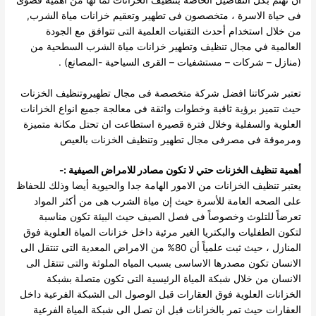
فى حياة الاسرة ، متخصصون فى تطهير وتعقيم خزانات مياة الشرب,
من خلال استخدام أحدث التقنيات العلمية التى تتوافق مع الجودة
العالمية في مجال تنظيف وتطهير خزانات مياة الشرب السطحية من
(منازل – شركات – مستشفيات – القرى السياحية -المصانع) .
تعتبر شركاتنا افضل شركة متخصصة فى مجال تطهيروتنظيف الخزنات
حيث تتميز برؤية ثاقبة وخطوات واثقة فى معالجة جميع انواع الخزانات
العلوية والسفلية وخلال فترة قصيرة استطاعت ان تحتل مكانة متميزة
ومرموقة فى مصرفى مجال تطهير وتنظيف الخزنات بالعيص
أهمية تنظيف الخزنات حتي لا تكون مصادر للامراض الصيفية :-
يعتبر تنظيف الخزانات من الامور الهامة جدا والحيوية أيضا وذلك للحفاظ
على الصحه العامة للأسرة حيث إن مياة الشرب هى من أكثر المواد
تعرضاً للتلوث وخصوصاً فى فصل الصيف حيث البيئة تكون مناسبة
لتكون الطفليات والبكتريا الغير مرئية داخل خزانات المياة العلوية فوق
المنازل ، حيث
ثبت علمياً أن 80% من الامراض المعدية التى تنتقل الى
الانسان تكون مصدرها الاساسى بسبب المياه الملوثة والتى تنتقل الى
الانسان من خلال شبكة المياة الرئيسية التى تكون متصلة بشبكة
الخزانات العلوية فوق العقارات قبل الوصول الى الشبكة الفرعية داخل
العقارات حيث تمر بالخزانات قبل ان تصل الى شبكة المياة الفرعية