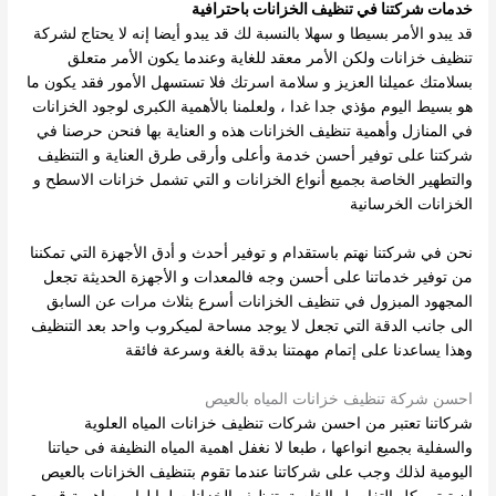
خدمات شركتنا في تنظيف الخزانات باحترافية
قد يبدو الأمر بسيطا و سهلا بالنسبة لك قد يبدو أيضا إنه لا يحتاج لشركة
تنظيف خزانات ولكن الأمر معقد للغاية وعندما يكون الأمر متعلق
بسلامتك عميلنا العزيز و سلامة اسرتك فلا تستسهل الأمور فقد يكون ما
هو بسيط اليوم مؤذي
جدا غدا ، ولعلمنا بالأهمية الكبرى لوجود الخزانات
في المنازل وأهمية تنظيف الخزانات هذه و العناية بها فنحن حرصنا في
شركتنا على توفير أحسن خدمة وأعلى وأرقى طرق العناية و التنظيف
والتطهير الخاصة بجميع أنواع
الخزانات و التي تشمل خزانات الاسطح و
الخزانات الخرسانية
نحن في شركتنا نهتم باستقدام و توفير أحدث و أدق الأجهزة التي تمكننا
من توفير خدماتنا على أحسن وجه فالمعدات و الأجهزة الحديثة تجعل
المجهود المبزول في تنظيف الخزانات أسرع بثلاث مرات عن السابق
الى جانب الدقة التي
تجعل لا يوجد مساحة لميكروب واحد بعد التنظيف
وهذا يساعدنا على إتمام مهمتنا بدقة بالغة وسرعة فائقة
احسن شركة تنظيف خزانات المياه بالعيص
شركاتنا تعتبر من احسن شركات تنظيف خزانات المياه العلوية
والسفلية بجميع انواعها ، طبعا لا نغفل اهمية المياه النظيفة فى حياتنا
اليومية لذلك وجب على شركاتنا عندما تقوم بتنظيف الخزانات بالعيص
ان تهتم بكل التفاصيل الخاصة بتنظيف الخزانات لما لها من اهمية قصوى