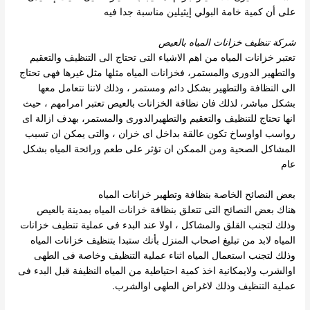
على أن كمية خامة البولي إيثيلين مناسبة جدا فيه
شركة تنظيف خزانات المياه بالعيص
تعتبر خزانات المياه من اهم الاشياء التى تحتاج الى التنظيف والتعقيم
والتطهير الدورى والمستمر، فخزانات المياه مثلها مثل غيرها فهى تحتاج
الى النظافة والتطهير بشكل دائم ومستمر ، وذلك لاننا نتعامل
معها
بشكل مباشر، لذلك فان نظافة الخزانات بالعيص تعتبر امرامهم ، حيث
انها تحتاج للتنظيف والتعقيم والتطهيرالدورى والمستمر، بهدف ازالة اى
رواسب اواوساخ تكون عالقة بداخل اى خزان ،
والتى يمكن ان تسبب
المشاكل الصحية ومن الممكن ان تؤثر على طعم ورائحة المياه بشكل
عام
بعض النصائح الخاصة بنظافة وتطهير خزانات المياه
هناك بعض النصائح التى تتعلق بنظافة خزانات المياه بمدينة بالعيص
وذلك لتجنب القلق والمشاكل ، اولا عند البدء فى عملية تنظيف خزانات
المياه لابد من تبليغ اصحاب المنزل بأنك ستبدا بتنظيف خزانات المياه
وذلك لتجنب استعمال المياه اثناء عملية التنظيف وخاصة فى الطهى
اوالشرب ولايمكانية اخذ كمية احتياطية من المياه النظيفة قبل البدء فى
عملية التنظيف وذلك لاغراض الطهى اوالشرب.