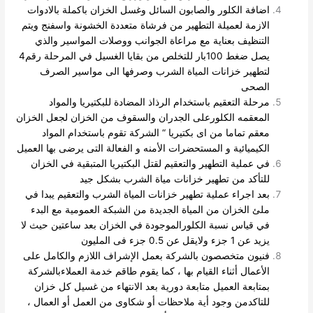
اضافة الكلور والصابون السائل وغسل الخزان باكملة بالادوات
الازمة لعميلة التطهير من فرشاة متعددة الخشونة واسفنج ويتم
التنظيف بعناية مع مراعاة الجوانب ووصلات المواسير
والذي
يصل ضغط 100بار للتخلص من بقايا الغسيل في المرحلة رقم4
لتطهير خزانات المياة الشرب وصرفها الى مواسير الصرف
الصحى
مرحلة التعقيم باستخدام الرذاذ المضادة للبكتيريا والمواد
المعقمه الكلورعلى الجدران والسقوف من الخزان لجعل الخزان
معقم تماما من اى بكتيريا “ الشركة تقوم باستخدام المواد
الكيميائية و المستحضرات الأمنه و الفعالة التى يرضى بها العميل
في عملية التطهير والتعقيم لقتل البكتيريا المتبقية في الخزان
للتأكد من تطهير خزانات مياة الشرب بشكل جيد
بعد اجراء عملية تطهير خزانات المياة الشرب والتعقيم يبدا في
ملئ الخزان من المياة الجديدة من الشبكة العمومية مع البدء
في قياس نسبة الكلورالموجودة في الخزان بعد ساعتين حيث لا
يزيد عن 1 جزء ولايقل عن 0.5 جزء فى المليون
فنيون متخصصون بالشركة بعمل الإشراف اللازم والكامل على
الأعمال أثناء القيام بها ، كما يقوم طاقم خدمة العملاءبالشركة
بمتابعة العميل متابعة دورية بعد الانتهاء من غسيل كل خزان
للتاكدمن وجود أية ملاحظات أو شكاوى من العمل أو العمال ،