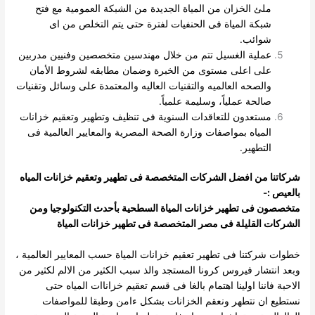
ملئ الخزان من المياة الجديدة من الشبكة العمومية مع فتح
شبكة المياة فى الحنفيات لفترة حتى يتم التخلص
من اى
شوائب.
عملية الغسيل تتم من خلال مهندسين متخصصين وفنيين مدربين
على اعلى مستوى من الخبرة وضمان مطابقه لشروط الأمان
والصحه العالميه والتقنيات العاليه والمعتمدة على وسائل وتقنيات
صالحة عملياً، وسليمة علمياً.
مستعدون للتعاقدات السنوية فى تنظيف وتطهير وتعقيم خزانات
المياه بمواصفات وزارة الصحة المصرية والمعايير العالمية فى
التطهير.
شركاتنا من افضل الشركات المتخصصة فى تطهير وتعقيم خزانات المياه
بالعيص :-
متخصصون فى تطهير خزانات المياة السطحية بأحدث التكنولوجيا ومن
الشركات القليلة فى مصر المتخصصة فى تطهير خزانات المياة
خطوات شركتنا فى تطهير تعقيم خزانات المياة حسب المعايير العالمية ،
وبعد انتشار فيروس كرونا المستجد والذ سبب الكثير من الالم لكثير من
الاحبة فاننا اولينا اهتمام بالغا فى قسم تعقيم خزاناات المياه حتى
نستطيع ان نتطهر ونعقم الخزانات بشكل ءامن وطبقا للمواصفات