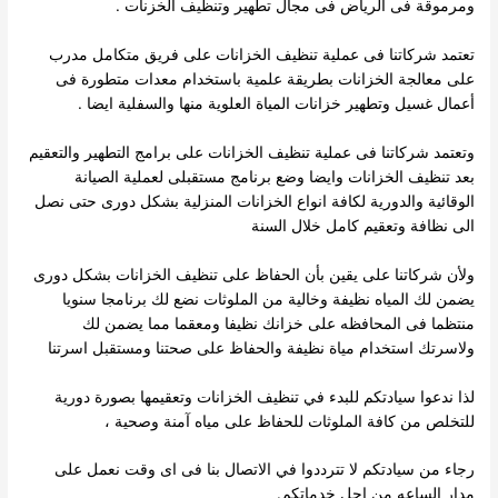
ومرموقة فى الرياض فى مجال تطهير وتنظيف الخزنات .
تعتمد شركاتنا فى عملية تنظيف الخزانات على فريق متكامل مدرب
على معالجة الخزانات بطريقة علمية باستخدام معدات متطورة فى
أعمال غسيل وتطهير خزانات المياة العلوية منها والسفلية ايضا .
وتعتمد شركاتنا فى عملية تنظيف الخزانات على برامج التطهير والتعقيم
بعد تنظيف الخزانات وايضا وضع برنامج مستقبلى لعملية الصيانة
الوقائية والدورية لكافة انواع الخزانات المنزلية بشكل دورى حتى نصل
الى نظافة وتعقيم كامل خلال السنة
ولأن شركاتنا على يقين بأن الحفاظ على تنظيف الخزانات بشكل دورى
يضمن لك المياه نظيفة وخالية من الملوثات نضع لك برنامجا سنويا
منتظما فى المحافظه على خزانك نظيفا ومعقما مما يضمن لك
ولاسرتك استخدام مياة نظيفة والحفاظ على صحتنا ومستقبل اسرتنا
لذا ندعوا سيادتكم للبدء في تنظيف الخزانات وتعقيمها بصورة دورية
للتخلص من كافة الملوثات للحفاظ على مياه آمنة وصحية ،
رجاء من سيادتكم لا تترددوا في الاتصال بنا فى اى وقت نعمل على
مدار الساعه من اجل خدماتكم.