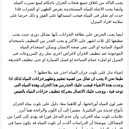
يجب التاكد من اغلاق جميع فتحات الخزان باحكام لمنع تسرب المياه
وايضا يجب الانتباه للمياه المستخدمة بغرض الطهى او الشراب فاذا
حدث اى تعكر فى المياه فيجب استبدالها على الفور و ذلك حرصا على
سلامة افراد المنزل.
ايضا يجب الحرص على نظافة الخزانات بأبها بشكل دورى حيث يجب
تنظيفها كل ثلاث اشهر على الأكثر و يجب الحذر من التنظيف باستخدام
المواد السامة او التى تضر صحة الانسان ويمكن استخدام المياه
الموجودة عند تنظيف الخزان لاغراض اخرى مثل رى المزروعات فى
المنزل او لملء حمام السباحة او غسل السيارة او حتى تنظيف الحديقة.
اشياء تدل على تلوث خزان المياه احذر عند ملاحظتها ؟
طبعا نحن لا يجب ان نقلل من اهمية تعقيم وتطهيرخزانات المياه لذلك اذا
وجدت هذة الاشياء فيجب عليك الحذرمن هذا الخزان وهذة المياه التى
توجد فية ، ووجب عليك الاتصال بشركة تنظيف خزانات المياه بالعيص
تغير لون المياه أورائحتها، أو كلاهما معا، دليل على تلوث مياه الخزان
بأنواع عديدة من البكتيريا، مشيرا إلى أن اللون والرائحة هما أبرز
علامات تلوث مياه الخزان، وأن عدم التدخل فورا قد يؤدى إلى كثيرا من
المشاكل، موضحا أن الدراسات أكدت أن تلوث المياه قد يكون سببا فى