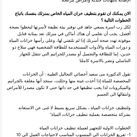
الإصابة بالتهابات جلدية وأمراض مزعجة.
الان يمكنك ان تقوم بتنظيف خزان المياه الخاص بمنزلك بنفسك باتباع
الخطوات التالية ؟
لكل رب اسرة يسعي جاهد في توفير بيئة نظيفة لأسرتها ليحظوا بصحة
أفضل، يجب أن تعلمي أن هناك أماكن في منزلك تعد بمثابة قنابل
موقوتة تهدد صحة أسرتك إذا لم تلتفتي لها، وعلى رأسها خزانات المياة
و دورات المياه والأدوات المستخدمة للنظافة الشخصية فهي سلاح ذو
حدين، إما للنظافة والتجميل أو مصدر للجراثيم التي تنتقل للجهاز
التناسلي وتضر بالاسرة كاملتا
تقول الدكتورة مى سعيد أخصائي التحاليل الطبية : أن الخزانات
المخصصة للمياة إذا أخذت عينة منها وحللت، سنجد أنها مغلفة بالجراثيم
والميكروبات لذا يجب تنظيفها في حد ذاتها حتى لا تكون مصدرا للأمراض
وانتقالها الى الجسم
ولتنظيف خزانات المياة ، بشكل سريع بسيط لا غنى عن الاستعانه
بشركة متخصصة بعملية تنظيف خزانات المياة“
الخطوات الاولية للتجهيز لعميلة تنظيف خزانات المياة
1- تفريغ الخزانات الى المنسوب المناسب لاحتياجات العمل الى 10