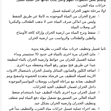
خزانات مياه الشرب
اولا مرحلة تجهيز الخزان لعملية غسيل
تفرغ الخزان من المياة الموجوده به كاملا عن طريق الشفط
وليس من اماكن صرف المياة حتى لا تذهب الطحالب والبكتريا
الى
وصلات المياة
شفط ونزح المياة من ارضية الخزان وإزالة كافة الأوساخ
والطين والطحالب والرواسب من ارضية الخزان
ثانيا غسيل وتنظيف خزنات مياة الشرب بطريقة يدوية
ملئ الخزان مرة اخرى بالمياة فى حدود 10 سننتيمتر وبداء
عملية الغسيل للخزان من حوائط وارضية الخزان بالماء لتنظيفة
جيدا عن طريق فتح موتور رفع المياة وشفطه مرة اخرى .
اضافة الكلور والصابون السائل وغسل الخزان باستعمال الادوات
الازمة لعميلة التنظيف من فرشاة متعددة الخشونة واسفنج ويتم
التنظيف بعناية مع مراعاة الجوانب ووصلات المواسيرالموجودة
داخل الخزان لضمان التنظيف الجيد للخزانات.
غسل الخزان مرة اخرى بالماء النظيف جيدا باستخدام ضغط
المياة العالي من الصنبورمع تشغيل مولد دفع المياة ليتم شطف
وتنظيف الجدران وارضية الخزان بشكل جيد.
بعد اجراء عملية غسيل خزانات مياه الشرب والتنظيف نبدأ في