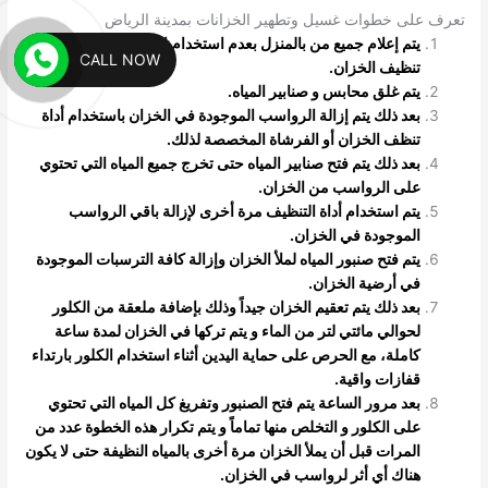
تعرف على خطوات غسيل وتطهير الخزانات بمدينة الرياض
يتم إعلام جميع من بالمنزل بعدم استخدام المياه إلى الانتهاء من
CALL NOW
تنظيف الخزان
.
يتم غلق محابس و صنابير المياه.
بعد ذلك يتم إزالة الرواسب الموجودة في الخزان باستخدام أداة
تنظف الخزان أو الفرشاة المخصصة لذلك.
بعد ذلك يتم فتح صنابير المياه حتى تخرج جميع المياه التي تحتوي
على الرواسب من الخزان.
يتم استخدام أداة التنظيف مرة أخرى لإزالة باقي الرواسب
الموجودة في الخزان.
يتم فتح صنبور المياه لملأ الخزان وإزالة كافة الترسبات الموجودة
في أرضية الخزان.
بعد ذلك يتم تعقيم الخزان جيداً وذلك بإضافة ملعقة من الكلور
لحوالي مائتي لتر من الماء و يتم تركها في الخزان لمدة ساعة
كاملة، مع الحرص على حماية اليدين أثناء استخدام الكلور بارتداء
قفازات واقية.
بعد مرور الساعة يتم فتح الصنبور وتفريغ كل المياه التي تحتوي
على الكلور و التخلص منها تماماً و يتم تكرار هذه الخطوة عدد من
المرات قبل أن يملأ الخزان مرة أخرى بالمياه النظيفة حتى لا يكون
هناك أي أثر لرواسب في الخزان.