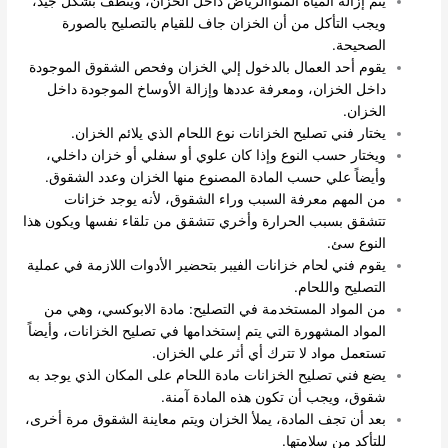
يتم إزالة المياه المتواالرياض داخل الخزان، وينظف بشكل جيد،
ويجب التأكل من أن الخزان جاف للقيام بالتصليح بالصورة
الصحيحة.
يقوم أحد العمال بالدخول إلي الخزان وفحص الشقوق الموجودة
داخل الخزان، ومعرفة عددها وإزالة الأوساخ الموجودة داخل
الخزان.
يختار فني تصليح الخزانات نوع اللحام الذي يلائم الخزان.
ويختار حسب النوع وإذا كان علوي أو سفلي أو خزان داخلي،
وأيضاً علي حسب المادة المصنوع منها الخزان وعدد الشقوق.
من المهم معرفة السبب وراء الشقوق، لأنه يوجد خزانات
تتشقق بسبب الحرارة وأخري تتشقق من تلقاء نفسها ويكون هذا
النوع سئ.
يقوم فني لحام خزانات الفيبر بتحضير الأدوات اللازمة في عملية
التصليح واللحام.
من المواد المستخدمة في التصليح: مادة الابوكسي، وهي من
المواد المشهورة التي يتم إستخدامها في تصليح الخزانات، وأيضاً
تستعمل مواد لا تترك أي أثر علي الخزان.
يضع فني تصليح الخزانات مادة اللحام على المكان الذي يوجد به
شقوق، ويجب أن تكون هذه المادة آمنة.
بعد أن تجف المادة، يملأ الخزان ويتم معاينة الشقوق مرة أخرى،
للتأكد من سلامتها.