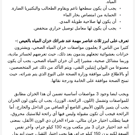
المياه.
يجب أن يكون سطحها ناعم ويقاوم الطحالب والبكتيريا الضارة.
الحماية من امتصاص بخار الماء
أن يكون لها صلاحية طويلة المدي.
يجب أن يكون لها معامل توصيل حراري منخفض.
تعرف على ابرز ثلاث عناصر مهمة عند شرائك خزان المياه بالعيص :-
كثيرا من الناس لا يعلمون مواصفات خزان المياه الصحي، ويشترون
خزانات بعشوائية تجعلهم يندمون بعد ذلك، حيث تعرضهم لخسائر مادية،
وربما مشاكل صحية، مشيرا إلى أن خزان المياه الصحي، يجب أن يكون
مصنوعا من البولي إيثيلين النقي، ويتم التأكد من ذلك عبر المتخصصين،
أو بالاطلاع على موافقة وزارة الصحة على النوع الذي يتم شرائه، حيث
تمنح الصحة موافقة على الخامة ودرجة نقائها.
ويجب ايضا وجود 3 مواصفات أساسية تضمن أن هذا الخزان مطابق
للمواصفات وتشمل (اللون، الرائحة، الوزن)، يجب ان يكون لون الخزان
يجب أن يتميز باللون الأبيض الناصع أو الصافي من الداخل والخارج، أما
الرائحة فيجب أن تكون مقبولة وليس فيها أي رائحة لبلاستيك محروق،
فيما يتطلب اختيار خزان مثالي، شراء الخزان ذي الوزن الأثقل، بمعنى
أنه عند اختيار خزان 3 متر مكعب وزنه 130 كيلو جرام، وآخر نفس
السعة لكنه يزن 150 كيلو جرام، هنا يجب اختيار الثقيل، حيث إنه يدل