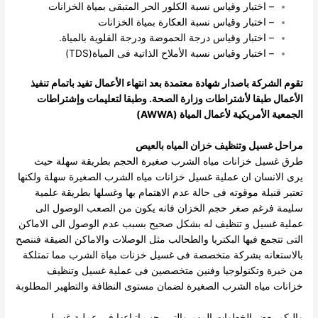
– اختبار وقياس نسبة الكلور الحر المتبقى بمياة الخزانات
– اختبار وقياس نسبة العكارة بمياة الخزانات
– اختبار وقياس درجة الحموضة ودرجة القلوية بالمياة.
– اختبار وقياس نسبة الأملاح الذاتية فى المياة(TDS)
تقوم الشركة باصدار شهادة معتمدة بعد انتهاء الأعمال تفيد باتمام تنفيذ
الأعمال طبقا لأشتراطات وزارة الصحة. وطبقا لتعليمات وإشتراطات
الجمعية الأمريكية لأعمال المياة (AWWA)
مراحل غسيل وتنظيف خزان المياه بالعيص
طرق غسيل خزانات مياه الشرب صغيرة الحجم بطريقة سهلة حيث
يرى الانسان ان عملية غسيل خزانات مياه الشرب الصغيرة سهلة ولكنها
تعتبر قنبلة موقوته فى حالة عدم الاهتمام بها وغسلها بطريقة علمية
سليمة فرغم صغر حجم الخزان فانه يكون من الصعب الوصول الى
عملية غسيل و تنظيف له بشكل صحيح بسبب عدم الوصول الى الاماكن
التى تتجمع فيها البكتريا والطحالب مثل الوصلات والاماكن الضيقة فننصح
بالاستعانه بشركة متخصصة فى غسيل خزنات مياة الشرب مما تمتلكة
من خبرة وتكنولوجيا وفنين متخصصين فى عملية غسيل وتنظيف
خزانات مياه الشرب الصغيرة لضمان مستوى النظافة والتطهير المطلوبة
واليكم بعض الخطوات المهم والتى يجب اتباعها فى عملية غسيل