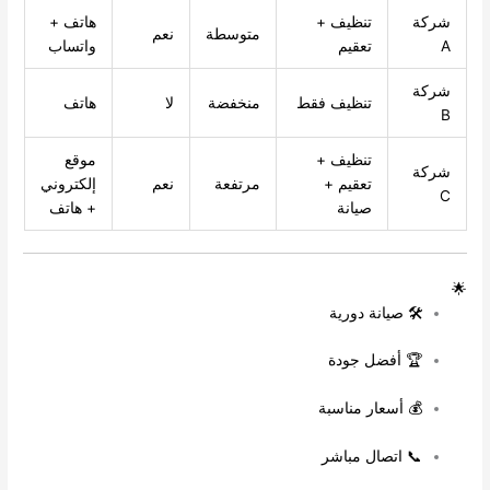
شركة
تنظيف +
هاتف +
متوسطة
نعم
A
تعقيم
واتساب
شركة
تنظيف فقط
منخفضة
لا
هاتف
B
تنظيف +
موقع
شركة
تعقيم +
مرتفعة
نعم
إلكتروني
C
صيانة
+ هاتف
🌟
🛠️ صيانة دورية
🏆 أفضل جودة
💰 أسعار مناسبة
📞 اتصال مباشر