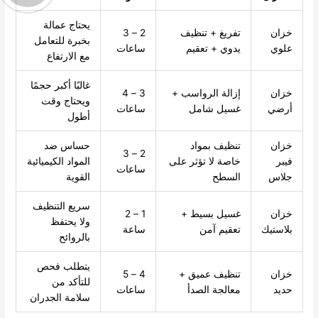
يحتاج عمالة
خزان
تفريغ + تنظيف
2 – 3
بخبرة للتعامل
علوي
يدوي + تعقيم
ساعات
مع الارتفاع
غالبًا أكبر حجمًا
خزان
إزالة الرواسب +
3 – 4
ويحتاج وقت
أرضي
غسيل شامل
ساعات
أطول
خزان
تنظيف بمواد
حساس ضد
2 – 3
فيبر
خاصة لا تؤثر على
المواد الكيميائية
ساعات
جلاس
السطح
القوية
سريع التنظيف
خزان
غسيل بسيط +
1 – 2
ولا يحتفظ
بلاستيك
تعقيم آمن
ساعة
بالروائح
يتطلب فحص
خزان
تنظيف عميق +
4 – 5
للتأكد من
حديد
معالجة الصدأ
ساعات
سلامة الجدران