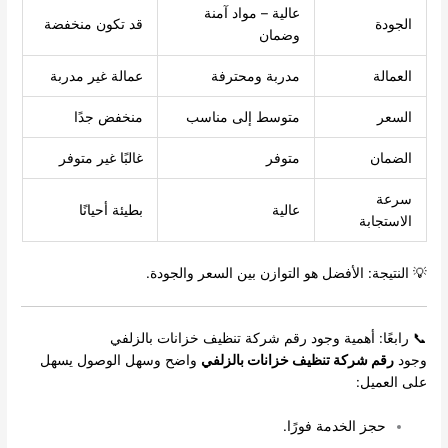
عالية – مواد آمنة
الجودة
قد تكون منخفضة
وضمان
العمالة
مدربة ومحترفة
عمالة غير مدربة
السعر
متوسط إلى مناسب
منخفض جدًا
الضمان
متوفر
غالبًا غير متوفر
سرعة
عالية
بطيئة أحيانًا
الاستجابة
💡 النتيجة: الأفضل هو التوازن بين السعر والجودة.
📞 رابعًا: أهمية وجود رقم شركة تنظيف خزانات بالزلفي
وجود
رقم شركة تنظيف خزانات بالزلفي
واضح وسهل الوصول يسهل
على العميل:
حجز الخدمة فورًا.