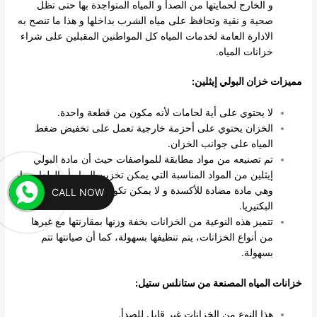
و الخارج لحمايتها من الصدأ و المياه المتواجدة بها حتى تظل
صحية و نقية وتحافظ على مياه الشرب بداخلها و هذا ما تنصح به
الادارة العامة لخدمات المياه كل المواطنين المقبلين على شراء
خزانات المياه.
مميزات خزان البولي إيثلين:
لا يحتوي على أية لحامات لأنه مكون من قطعة واحدة.
الخزان يحتوي على أحزمة خارجية تعمل على تخفيض ضغط
المياه على جوانب الخزان.
تم تصنيعه من مواد مطابقة للمواصفات حيث أن مادة البولي
إيثلين من المواد المناسبة التي يمكن تخزين المياه أو الطعام بها،
وهي مادة مضادة للأكسدة و لا يمكن تكوين الطحالب فيها أو
CALL NOW
البكتيريا.
تتميز هذه النوعية من الخزانات بخفة وزنها بمقارنتها مع غيرها
من أنواع الخزانات، يتم تنظيفها بسهولة، كما أن صيانتها تتم
بسهولة.
خزانات المياه المصنعة من ستانلس ستيل:
هذا النوع من الخزانات غير قابل للصدأ.