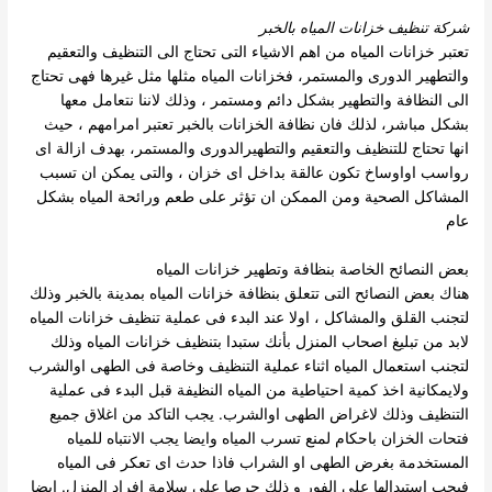
شركة تنظيف خزانات المياه بالخبر
تعتبر خزانات المياه من اهم الاشياء التى تحتاج الى التنظيف والتعقيم
والتطهير الدورى والمستمر، فخزانات المياه مثلها مثل غيرها فهى تحتاج
الى النظافة والتطهير بشكل دائم ومستمر ، وذلك لاننا نتعامل
معها
بشكل مباشر، لذلك فان نظافة الخزانات بالخبر تعتبر امرامهم ، حيث
انها تحتاج للتنظيف والتعقيم والتطهيرالدورى والمستمر، بهدف ازالة اى
رواسب اواوساخ تكون عالقة بداخل اى خزان ،
والتى يمكن ان تسبب
المشاكل الصحية ومن الممكن ان تؤثر على طعم ورائحة المياه بشكل
عام
بعض النصائح الخاصة بنظافة وتطهير خزانات المياه
هناك بعض النصائح التى تتعلق بنظافة خزانات المياه بمدينة بالخبر وذلك
لتجنب القلق والمشاكل ، اولا عند البدء فى عملية تنظيف خزانات المياه
لابد من تبليغ اصحاب المنزل بأنك ستبدا بتنظيف خزانات المياه وذلك
لتجنب استعمال المياه اثناء عملية التنظيف وخاصة فى الطهى اوالشرب
ولايمكانية اخذ كمية احتياطية من المياه النظيفة قبل البدء فى عملية
التنظيف وذلك لاغراض الطهى اوالشرب.
يجب التاكد من اغلاق جميع
فتحات الخزان باحكام لمنع تسرب المياه وايضا يجب الانتباه للمياه
المستخدمة بغرض الطهى او الشراب فاذا حدث اى تعكر فى المياه
فيجب استبدالها على الفور و ذلك حرصا على سلامة افراد المنزل.
ايضا