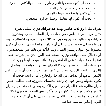
يجب أن يكون سطحها ناعم ويقاوم الطحالب والبكتيريا الضارة.
الحماية من امتصاص بخار الماء
أن يكون لها صلاحية طويلة المدي.
يجب أن يكون لها معامل توصيل حراري منخفض.
تعرف على ابرز ثلاث عناصر مهمة عند شرائك خزان المياه بالخبر :-
كثيرا من الناس لا يعلمون مواصفات خزان المياه الصحي، ويشترون
خزانات بعشوائية تجعلهم يندمون بعد ذلك، حيث تعرضهم لخسائر مادية،
وربما مشاكل صحية، مشيرا إلى أن خزان المياه الصحي، يجب أن يكون
مصنوعا من البولي إيثيلين النقي، ويتم التأكد من ذلك عبر المتخصصين،
أو بالاطلاع على موافقة وزارة الصحة على النوع الذي يتم شرائه، حيث
تمنح الصحة موافقة على الخامة ودرجة نقائها.
ويجب ايضا وجود 3
مواصفات أساسية تضمن أن هذا الخزان مطابق للمواصفات وتشمل
(اللون، الرائحة، الوزن)، يجب ان يكون لون الخزان يجب أن يتميز باللون
الأبيض الناصع أو الصافي من الداخل والخارج، أما الرائحة فيجب أن
تكون مقبولة وليس فيها أي رائحة لبلاستيك محروق، فيما يتطلب اختيار
خزان مثالي، شراء الخزان ذي الوزن الأثقل، بمعنى أنه عند اختيار خزان
3 متر مكعب وزنه 130 كيلو جرام، وآخر نفس السعة لكنه يزن 150
كيلو جرام، هنا يجب اختيار الثقيل، حيث إنه يدل على أن كمية خامة
البولي إيثيلين مناسبة جدا فيه