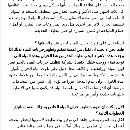
يجب الحرص على نظافة الخزانات بأبها بشكل دورى حيث يجب تنظيفها
كل ثلاث اشهر على الأكثر و يجب الحذر من التنظيف باستخدام المواد
السامة او التى تضر صحة الانسان ويمكن استخدام المياه الموجودة عند
تنظيف الخزان لاغراض اخرى مثل رى المزروعات فى المنزل او لملء
حمام السباحة او غسل السيارة او حتى تنظيف الحديقة.
اشياء تدل على تلوث خزان المياه احذر عند ملاحظتها ؟
طبعا نحن لا يجب ان نقلل من اهمية تعقيم وتطهيرخزانات المياه لذلك اذا
وجدت هذة الاشياء فيجب عليك الحذرمن هذا الخزان وهذة المياه التى
توجد فية ، ووجب عليك الاتصال بشركة تنظيف خزانات المياه بالخبر
تغير
لون المياه أورائحتها، أو كلاهما معا، دليل على تلوث مياه الخزان بأنواع
عديدة من البكتيريا، مشيرا إلى أن اللون والرائحة هما أبرز علامات تلوث
مياه الخزان، وأن عدم التدخل فورا قد يؤدى إلى كثيرا من المشاكل،
موضحا أن الدراسات أكدت أن تلوث المياه قد يكون سببا فى الإصابة
بالتهابات جلدية وأمراض مزعجة.
الان يمكنك ان تقوم بتنظيف خزان المياه الخاص بمنزلك بنفسك باتباع
الخطوات التالية ؟
لكل رب اسرة يسعي جاهد في توفير بيئة نظيفة لأسرتها ليحظوا بصحة
أفضل، يجب أن تعلمي أن هناك أماكن في منزلك تعد بمثابة قنابل