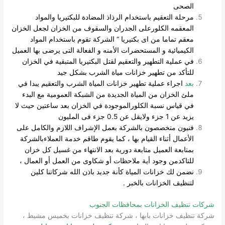
الصحى
مرحلة التعقيم باستخدام الرذاذ المضادة للبكتيريا والمواد
المعقمه الكلورعلى الجدران والسقوف من الخزان لجعل الخزان
معقم تماما من اى بكتيريا “ الشركة تقوم باستخدام المواد
الكيميائية و المستحضرات الأمنه و الفعالة التى يرضى بها العميل
في عملية التطهير والتعقيم لقتل البكتيريا المتبقية في الخزان
للتأكد من تطهير خزانات مياة الشرب بشكل جيد
بعد
اجراء عملية تطهير خزانات المياة الشرب والتعقيم يبدا في
ملئ الخزان من المياة الجديدة من الشبكة العمومية مع البدء
في قياس نسبة الكلورالموجودة في الخزان بعد ساعتين حيث لا
يزيد عن 1 جزء ولايقل عن 0.5 جزء فى المليون
فنيون متخصصون بالشركة بعمل الإشراف اللازم والكامل على
الأعمال أثناء القيام بها ، كما يقوم طاقم خدمة العملاءبالشركة
بمتابعة العميل متابعة دورية بعد الانتهاء من غسيل كل خزان
للتاكدمن وجود أية ملاحظات أو شكاوى من العمل أو العمال ،
نضمن لك خزانات المياة كأنة جديد باذن الله شركاتنا كلين
لتنظيف الخزانات بالخبر .
شركات تنظيف الخزانات بمحافظات الجنوب
شركة تنظيف خزانات بابها ، شركة تنظيف خزانات بخميس مشيط ،