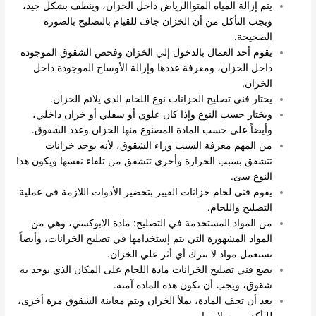
يتم إزالة المياه المتواالرياض داخل الخزان، وينظف بشكل جيد،
ويجب التأكل من أن الخزان جاف للقيام بالتصليح بالصورة
الصحيحة.
يقوم أحد العمال بالدخول إلي الخزان وفحص الشقوق الموجودة
داخل الخزان، ومعرفة عددها وإزالة الأوساخ الموجودة داخل
الخزان.
يختار فني تصليح الخزانات نوع اللحام الذي يلائم الخزان.
ويختار حسب النوع وإذا كان علوي أو سفلي أو خزان داخلي،
وأيضاً علي حسب المادة المصنوع منها الخزان وعدد الشقوق.
من المهم معرفة السبب وراء الشقوق، لأنه يوجد خزانات
تتشقق بسبب الحرارة وأخري تتشقق من تلقاء نفسها ويكون هذا
النوع سئ.
يقوم فني لحام خزانات الفيبر بتحضير الأدوات اللازمة في عملية
التصليح واللحام.
من المواد المستخدمة في التصليح: مادة الابوكسي، وهي من
المواد المشهورة التي يتم إستخدامها في تصليح الخزانات، وأيضاً
تستعمل مواد لا تترك أي أثر علي الخزان.
يضع فني تصليح الخزانات مادة اللحام على المكان الذي يوجد به
شقوق، ويجب أن تكون هذه المادة آمنة.
بعد أن تجف المادة، يملأ الخزان ويتم معاينة الشقوق مرة أخرى،
للتأكد من سلامتها.