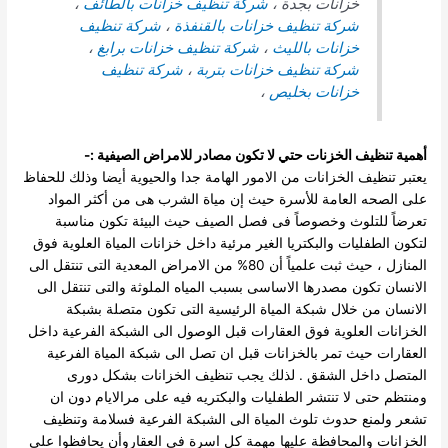
خزانات بجدة ،
شركة تنظيف خزانات بالطائف
،
شركة تنظيف خزانات بالقنفذة
،
شركة تنظيف
خزانات بالليث
،
شركة تنظيف خزانات برابغ
،
شركة تنظيف خزانات بتربة
،
شركة تنظيف
خزانات بخليص
،
أهمية تنظيف الخزنات حتي لا تكون مصادر للامراض الصيفية :-
يعتبر تنظيف الخزانات من الامور الهامة جدا والحيوية أيضا وذلك للحفاظ
على الصحه العامة للأسرة حيث إن مياة الشرب هى من أكثر المواد
تعرضاً للتلوث وخصوصاً فى فصل الصيف حيث البيئة تكون مناسبة
لتكون الطفليات والبكتريا الغير مرئية داخل خزانات المياة العلوية فوق
المنازل ، حيث
ثبت علمياً أن 80% من الامراض المعدية التى تنتقل الى
الانسان تكون مصدرها الاساسى بسبب المياه الملوثة والتى تنتقل الى
الانسان من خلال شبكة المياة الرئيسية التى تكون متصلة بشبكة
الخزانات العلوية فوق العقارات قبل الوصول الى الشبكة الفرعية داخل
العقارات حيث تمر بالخزانات قبل ان تصل الى شبكة المياة الفرعية
المتصل داخل الشقق .
لذلك يجب تنظيف الخزانات بشكل دورى
ومنتظم حتى لا تنتشر الطفليات والبكتريه فيه على مرالايام دون ان
تشعر ولمنع حدوث تلوث المياة الى الشبكة الفرعية فسلامة وتنظيف
الخزانات والمحافظة عليها مهمة كل اسرة فى العقاروأن يحافظوا على