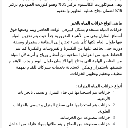
وهى هيبوكلوريت الكالسيوم تركيز 65% وهيبو كلوريت الصوديوم تركيز
15% لضمان نجاح عملية التطهير والتعقيم
ما هى انواع خزانات المياه بالخبر
خزانات المياه تستخدم بشكل كبيرفي الوقت الحاضر ويتم وضعها فوق
أسطح المنازل وهي من الأشياء الضرورية جداً حيث يتم تخزين المياه
فيها طوال العام لكنها كأي شيء تحتاج إلى النظافة باستمرار وبصفة
دورية حتى نحافظ عليها من البكتيريا والفيروسات والبكتريا كما يتم
الحفاظ عليها من العوامل المناخية من أمطار ورياح و أتربة لأن المياه
من العناصر الهامة التي يحتاج إليها الإنسان طوال اليوم و يجب الاهتمام
بتنظيفها باستمرار ويمكن الاستعانة بخدمات بشركاتنا للقيام بمهمة
تنظيف وتعقيم وتطهير الخزانات.
أنواع خزانات المياه المنزلية:
خزانات يتم استخدامها في فناء المنزل و تسمى بالخزانات
الأرضية.
خزانات يتم استخدامها على سطح المنزل و تسمي بالخزانات
العلوية.
خزانات مصنوعة من الخرسانة.
خزانات مصنوعة من الصاج و يتم طلائها بمواد عازلة من الداخل