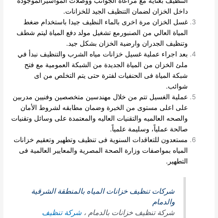
التنظيف بعناية مع مراعاة الجوانب ووصلات المواسيرالموجودة
داخل الخزان لضمان التنظيف الجيد للخزانات.
غسل الخزان مرة اخرى بالماء النظيف جيدا باستخدام ضغط
المياة العالي من الصنبورمع تشغيل مولد دفع المياة ليتم شطف
وتنظيف الجدران وارضية الخزان بشكل جيد.
بعد اجراء عملية غسيل خزانات مياه الشرب والتنظيف نبدأ في
ملئ الخزان من المياة الجديدة من الشبكة العمومية مع فتح
شبكة المياة فى الحنفيات لفترة حتى يتم التخلص
من اى
شوائب.
عملية الغسيل تتم من خلال مهندسين متخصصين وفنيين مدربين
على اعلى مستوى من الخبرة وضمان مطابقه لشروط الأمان
والصحه العالميه والتقنيات العاليه والمعتمدة على وسائل وتقنيات
صالحة عملياً، وسليمة علمياً.
مستعدون للتعاقدات السنوية فى تنظيف وتطهير وتعقيم خزانات
المياه بمواصفات وزارة الصحة المصرية والمعايير العالمية فى
التطهير.
شركات تنظيف خزانات المياه بالمنطقة الشرقية
والدمام
شركة تنظيف خزانات بالدمام ،
شركة تنظيف