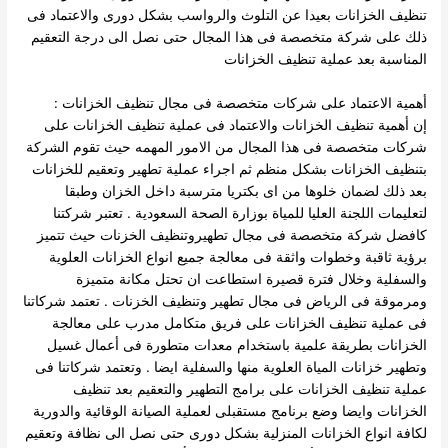
تنظيف الخزانات بعيدا عن التلوث والرواسب بشكل دورى والاعتماد فى
ذلك على شركة متخصصة فى هذا المجال حتى نصل الى درجة التعقيم
المناسبة بعد عملية تنظيف الخزانات
أهمية الاعتماد على شركات متخصصة فى مجال تنظيف الخزانات :
إن أهمية تنظيف الخزانات والاعتماد فى عملية تنظيف الخزانات على
شركات متخصصة فى هذا المجال من الامور المهمه حيث تقوم الشركة
بتنظيف الخزانات بشكل منظم ثم اجراء عملية تطهير وتعقيم للخزانات
بعد ذلك لضمان خلوها من اى بكتريا مترسبة داخل الخزان وطبقا
لتعليمات اللجنة العليا للمياة بوزارة الصحة السعودية .
تعتبر شركتنا
كافضل شركة متخصصة فى مجال تطهيروتنظيف الخزنات حيث تتميز
برؤية ثاقبة وخطوات واثقة فى معالجة جميع انواع الخزانات العلوية
والسفلية وخلال فترة قصيرة استطاعت ان تحتل مكانة متميزة
ومرموقة فى الرياض فى مجال تطهير وتنظيف الخزنات .
تعتمد شركاتنا
فى عملية تنظيف الخزانات على فريق متكامل مدرب على معالجة
الخزانات بطريقة علمية باستخدام معدات متطورة فى أعمال غسيل
وتطهير خزانات المياة العلوية منها والسفلية ايضا .
وتعتمد شركاتنا فى
عملية تنظيف الخزانات على برامج التطهير والتعقيم بعد تنظيف
الخزانات وايضا وضع برنامج مستقبلى لعملية الصيانة الوقائية والدورية
لكافة انواع الخزانات المنزلية بشكل دورى حتى نصل الى نظافة وتعقيم