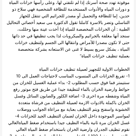
موقوتة تهدد صحة أسرتك إذا لم تلتفتي لها، وعلى رأسها خزانات المياة
و دورات المياه والأدوات المستخدمة للنظافة الشخصية فهي سلاح ذو
حدين، إما للنظافة والتجميل أو مصدر للجراثيم التي تنتقل للجهاز
التناسلي وتضر بالاسرة كاملتا
تقول الدكتورة مى سعيد أخصائي التحاليل
الطبية : أن الخزانات المخصصة للمياة إذا أخذت عينة منها وحللت،
سنجد أنها مغلفة بالجراثيم والميكروبات لذا يجب تنظيفها في حد ذاتها
حتى لا تكون مصدرا للأمراض وانتقالها الى الجسم
ولتنظيف خزانات
المياة ، بشكل سريع بسيط لا غنى عن الاستعانه بشركة متخصصة
بعملية تنظيف خزانات المياة“
الخطوات الاولية للتجهيز لعميلة تنظيف خزانات المياة
1- تفريغ الخزانات الى المنسوب المناسب لاحتياجات العمل الى 10
سنتيمتر فما فوق حسب المطلوب
2- بداء عملية الغسيل للخزان من
حوائط وارضية الخزان بالماء لتنظيفة جيدا عن طريق فتح موتور رفع
المياة وشفطه مرة اخرى
3- اضافة الكلور والصابون السائل وغسل
الخزان باكملة بالادوات الازمة لعميلة التنظيف من فرشاة متعددة
الخشونة واسفنج ويتم التنظيف بعناية مع مراعاة الجوانب ووصلات
لمواسير الموجودة داخل الخزان لضمان التنظيف الجيد للخزانات
4-
غسل الخزان مرة ثانية بالماء النظيف جيدا باستخدام ضغط المياةالعالي
نقوم تنظيف الجدران وارضية الخزان باستخدام ضغط المياة العالي