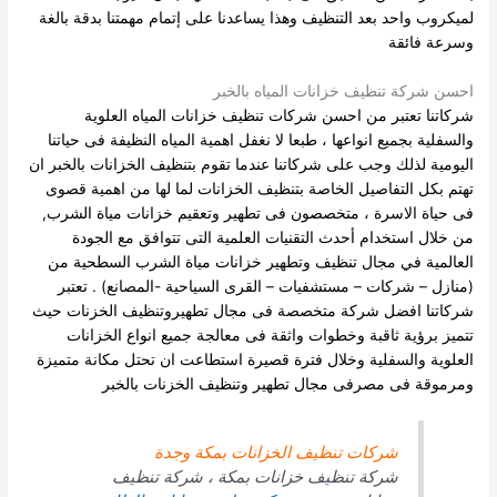
لميكروب واحد بعد التنظيف وهذا يساعدنا على إتمام مهمتنا بدقة بالغة
وسرعة فائقة
احسن شركة تنظيف خزانات المياه بالخبر
شركاتنا تعتبر من احسن شركات تنظيف خزانات المياه العلوية
والسفلية بجميع انواعها ، طبعا لا نغفل اهمية المياه النظيفة فى حياتنا
اليومية لذلك وجب على شركاتنا عندما تقوم بتنظيف الخزانات بالخبر ان
تهتم بكل التفاصيل الخاصة بتنظيف الخزانات لما لها من اهمية قصوى
فى حياة الاسرة ، متخصصون فى تطهير وتعقيم خزانات مياة الشرب,
من خلال استخدام أحدث التقنيات العلمية التى تتوافق مع الجودة
العالمية في مجال تنظيف وتطهير خزانات مياة الشرب السطحية من
(منازل – شركات – مستشفيات – القرى السياحية -المصانع) .
تعتبر
شركاتنا افضل شركة متخصصة فى مجال تطهيروتنظيف الخزنات حيث
تتميز برؤية ثاقبة وخطوات واثقة فى معالجة جميع انواع الخزانات
العلوية والسفلية وخلال فترة قصيرة استطاعت ان تحتل مكانة متميزة
ومرموقة فى مصرفى مجال تطهير وتنظيف الخزنات بالخبر
شركات تنظيف الخزانات بمكة وجدة
شركة تنظيف خزانات بمكة ، شركة تنظيف