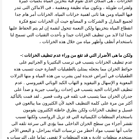
الخزانات ، هى المكان الذى نقوم فية بتخزين المياه بكميات كبيرة
ولفترات طويلة ، وتكون مياه نظيفة ومعقمة ، فى الاماكن التى تندر
فيها المياه ومن هنا تاتى اهمية
خزانات المياه.
الخزانات أمر هام جدا
لجميع المنازل و الشركات و المصانع حيث أن الخزانات تمنع فكرة
انقطاع المياه بتخزينها ولكن النعمة تتحول لنقمة إن لم يتم الحفاظ عليها
جيدا لذا لابد من تنظيف الخزانات جيدا و بأحدث التقنيات التي تسمح لنا
باستخدام أنظف وأطهر مياه من خلال هذه الخزانات ،
ولكن ما هى الأضرار التي قد تقع من وراء عدم تنظيف الخزانات :-
عدم تنظيف الخزانات يتسبب في ترسب البكتيريا و الجراثيم على
حوائط الخزان مما يجعله يمتلئ بالطفيليات الضارة حيث
تتسبب هذه
الطفيليات في أمراض عديدة لمن يشرب من هذه المياه و منها النزلات
المعوية و الإسهال و التيفويد و التهاب الكبد الوبائي الفيروسي .
عدم
تنظيف الخزانات الجيد يتسبب في إحداث رواسب جيرية و صدأ على
جدران الخزان مما يتسبب فب تلفه في وقت قصير .
لقد قمت بالتأكيد
أكثر من مرة على كلمة التنظيف الجيد لأن الكثيرون منا يبالغون في
غسيل و تنظيف الخزانات ولكن بطرق خاطئة الكثيرون يقومون
باستخدام المنظفات الكيميائية التي قد تزيل الرواسب ولكنها تسبب
تقشر أجزاء من
سطح الخزان الداخلى مما يؤدي الى سرعة تلفه الى
جانب أنها تسبب مواد أخطر من ترسبات الماء بمراحل، و البعض الأخر
يستخدم منظفات عادية و هذه المنظفات لا تقضي تماما على الترسبات و