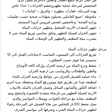
المخصص لمرحلة عملية تطهيروتعقيم الخزانات ( حذاء خاص
بهذه المرحلة- قفازات مطهرة – وافرول – كمامات )
ملحوظة “جميع العاملين يحملون شهادات صحية حسب تعليمات
وزارة الصحة” وخاضعيين لفحص فيروس كرونا المستجد
تجهيز المعدات الازمة للتشغيل وتطهير خزانات المياة
تجهيز الخزان لعميلة التطهير وغلق محابس توزيع المياة حتى لا
يتسرب مياة التنظيف والتطهير الى الوصلات المياة
مرحل تطهير خزانات المياة
تفريغ الخزانات الى المنسوب المناسب لاحتياجات العمل الى 10
سنتيمتر فما فوق حسب المطلوب
شفط ونزح المياة من ارضية الخزان وإزالة كافة الأوساخ
والطين والطحالب والرواسب من ارضية الخزان
بداء عملية الغسيل للخزان من حوائط وارضية الخزان بالماء
لتنظيفة جيدا عن طريق فتح موتوررفع المياة وشفطه مرة اخرى
اضافة الكلور والصابون السائل وغسل الخزان باكملة بالادوات
الازمة لعميلة التطهير من فرشاة متعددة الخشونة واسفنج ويتم
التنظيف بعناية مع مراعاة الجوانب ووصلات المواسير
والذي
يصل ضغط 100بار للتخلص من بقايا الغسيل في المرحلة رقم4
لتطهير خزانات المياة الشرب وصرفها الى مواسير الصرف