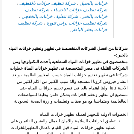
خزانات بالجبيل
،
شركة تنظيف خزانات بالقطيف
،
شركة تنظيف خزانات الاحساء
،
شركة تنظيف
خزانات بالخبر
،
شركة تنظيف خزانات بالخفجى
،
شركة تنظيف خزانات براس تنورة
،
شركة تنظيف
خزانات بحفر الباطن
شركاتنا من افضل الشركات المتخصصة فى تطهير وتعقيم خزانات المياه
بالخبر :-
متخصصون فى تطهير خزانات المياة السطحية بأحدث التكنولوجيا ومن
الشركات القليلة فى مصر المتخصصة فى تطهير خزانات المياة
خطوات
شركتنا فى تطهير تعقيم خزانات المياة حسب المعايير العالمية ، وبعد
انتشار فيروس كرونا المستجد والذ سبب الكثير من الالم لكثير من
الاحبة فاننا اولينا اهتمام بالغا فى قسم تعقيم خزاناات المياه حتى
نستطيع ان نتطهر ونعقم الخزانات بشكل ءامن وطبقا للمواصفات
العالعالمية ومتماشيا مع مواصفات وتعليمات وازرة الصحة السعودية
الخطوات الاولية للتجهيز لعميلة تطهير خزانات المياة
تطبيق اجراءات السلامة والامان للعمال والفنيين القائمين على
عملية تطهير خزانات المياة قبل القيام باعمال التطهيرللخزانات
من خلال الزام جميع العمال والفنين بالالتزام بلبس الزى