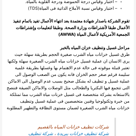
– اختبار وقياس درجة الحموضة ودرجة القلوية بالمياة.
– اختبار وقياس نسبة الأملاح الذاتية فى المياة(TDS)
تقوم الشركة باصدار شهادة معتمدة بعد انتهاء الأعمال تفيد باتمام تنفيذ
الأعمال طبقا لأشتراطات وزارة الصحة. وطبقا لتعليمات وإشتراطات
الجمعية الأمريكية لأعمال المياة (AWWA)
مراحل غسيل وتنظيف خزان المياه بالخبر
طرق غسيل خزانات مياه الشرب صغيرة الحجم بطريقة سهلة حيث
يرى الانسان ان عملية غسيل خزانات مياه الشرب الصغيرة سهلة ولكنها
تعتبر قنبلة موقوته فى حالة عدم الاهتمام بها وغسلها بطريقة علمية
سليمة فرغم صغر حجم الخزان فانه يكون من الصعب الوصول الى
عملية غسيل و تنظيف له بشكل صحيح بسبب عدم الوصول الى الاماكن
التى تتجمع فيها البكتريا والطحالب مثل الوصلات والاماكن الضيقة فننصح
بالاستعانه بشركة متخصصة فى غسيل خزنات مياة الشرب مما تمتلكة
من خبرة وتكنولوجيا وفنين متخصصين فى عملية غسيل وتنظيف
خزانات مياه الشرب الصغيرة لضمان مستوى النظافة والتطهير المطلوبة
شركات تنظيف خزانات المياه بالقصيم
شركة تنظيف خزانات ببريدة
،
شركة تنظيف