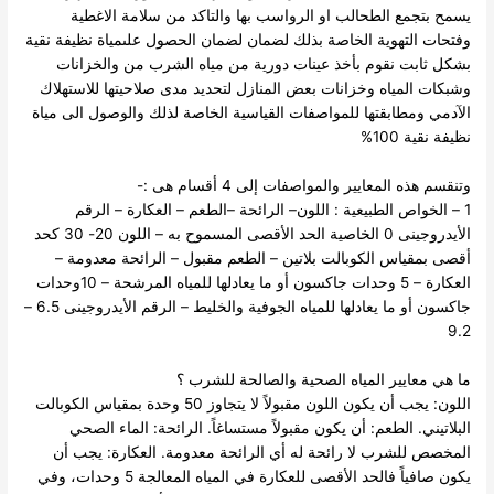
يسمح بتجمع الطحالب او الرواسب بها والتاكد من سلامة الاغطية
وفتحات التهوية الخاصة بذلك لضمان لضمان الحصول علىمياة نظيفة نقية
بشكل ثابت
نقوم بأخذ عينات دورية من مياه الشرب من والخزانات
وشبكات المياه وخزانات بعض المنازل لتحديد مدى صلاحيتها للاستهلاك
الآدمي ومطابقتها للمواصفات القياسية الخاصة لذلك والوصول الى مياة
نظيفة نقية 100%
وتنقسم هذه المعايير والمواصفات إلى 4 أقسام هى :-
1 – الخواص الطبيعية : اللون– الرائحة –الطعم – العكارة – الرقم
الأيدروجينى 0
الخاصية الحد الأقصى المسموح به
– اللون 20- 30 كحد
أقصى بمقياس الكوبالت بلاتين
– الطعم مقبول
– الرائحة معدومة
–
العكارة – 5 وحدات جاكسون أو ما يعادلها للمياه المرشحة
– 10وحدات
جاكسون أو ما يعادلها للمياه الجوفية والخليط
– الرقم الأيدروجينى 6.5 –
9.2
ما هي معايير المياه الصحية والصالحة للشرب ؟
اللون: يجب أن يكون اللون مقبولاً لا يتجاوز 50 وحدة بمقياس الكوبالت
البلاتيني.
الطعم: أن يكون مقبولاً مستساغاً. الرائحة: الماء الصحي
المخصص للشرب لا رائحة له أي الرائحة معدومة.
العكارة: يجب أن
يكون صافياً فالحد الأقصى للعكارة في المياه المعالجة 5 وحدات، وفي