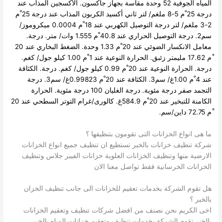
المياه الجوفية 52 وحدة مقاسة بجهاز جاكسون.
الأكسجين المذاب عند
درجة 25 ْم 5-8 ملغم/ لتر ثاني أكسيد الكربون المذاب عند درجة 25 ْم
2-3 ملغم/ لتر درجة التوصيل الكهربي عند 18 ْم 0.0004 ميكروموز/
سم2.
درجة التوصيل الحراري عند 40.8 ْم 1.555 وات/ متر. درجة.
معامل الانكسار الضوئي عند 20 ْم 1.33 وحدة. الضغط البخاري عند 20
ْم 17.62 مليمتر زئبق. الحرارة النوعية عند 1 ْم 1.00 كيلو جول/ كغم.
درجة.
الحرارة النوعية عند 20 ْم 0.99 كيلو جول/ كغم. درجة. الكثافة
عند 4 ْم 1.00غ/ سم3. الكثافة عند 20 ْم 0.99823غ/ سم3.
درجة
التجمد صفر درجة مئوية. درجة الغليان 100 درجة مئوية.
الحرارة
الكامنة للتبخير عند 20 ْم 584.9غ. كالورى/غرام التوتر السطحي عند 20
ْم 72.75 داين/سم.
ما هى انواع الخزانات التى تقومون بتنظيفها ؟
شركة تنظيف خزانات بالخبر تستطيع ان تنظيف جميع انواع الخزانات
الارضية منها وتنظيف الخزانات العلوية خزانات الفيبر جلاس وتنظيف
الخزانات الخرسانية فقط تواصل معنا الان
هل تقوم الشركة بخدمات تعقيم للخزانات الى جانب تنظيف الخزان
بالخبر ؟
اخى الكريم نحن نصنف من افضل شركات تنظيف وتعقيم الخزانات
بالخبر تقوم الشركة بخدمات تنظيف وتعقيم خزانات المياه بالخبر