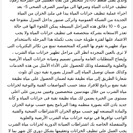
والذي يصل ضغط 100بار للتخلص من بقايا الغسيل في المرحلة رقم3
تنظيف خزانات المياة وصرفها الى مواسير الصرف الصحى
5- بعد
اجراء عملية تنظيف خزانات المياة يبدا في ملئ الخزان من المياة
الجديدة من الشبكة العمومية واتركى صنبور بداخل المنزل مفتوحا فيه
من 6 – 10 دقائق
هذه المراحل البسيطه يمكن اللجوء اليها فى حالة
تعذر الاستعانه بشركة متخصصة فى تنظيف خزانات المياة ولا يجب
الاعتماد عليها لفترة طويلة حيث يجب تكملة هذا المرحله بااستخدام
مواد تطهيرية تقوم بها الشركة المتخصصة تمنع من تكاثر البكتريات التى
لا ترى بالعين المجرده انظر الى مراحل تطهير خزانات مياة الشرب ،
وإيضاح المتطلبات العامة وأسس تصميم وصيانة خزانات المياه الأرضية
والعلوية والمنفصلة وذلك للحصول على الأداء الأمثل من هذه الخدمات
وكذلك ضمان توصيل المياه إلى المنزل بصورة نقية دون أي تلوث
شعارنا الطريق إلى مياة نظيفة نقية
لضمان الحصول على مياة نظيفة
نقية نضع برنامج للافراد منفذ حسب المواصفات الفنية والنوعية لخزانات
مياة الشرب من خلال مهندسين متخصصين وفنيين مدربين على اعلى
مستوى من الخبرة يضمن لك مياة نظيفة نقية فى خزانات المياة و كأنة
جديد باذن الله بصورة منظمه وهذا البرنامج يضع حسب نوعية الخزان
والمادة المصنعه لهو حسب موقع الخزان الاشتراطات الصحية والفنية
الواجب توافرها في نوعية خزانات مياه الشرب الأرضية والعلوية
والمنفصلة الخاصه بك
اشتراطات الصيانة الدورية لخزانات مياة الشرب
يجب العمل على تنظيف الخزانات وتعقيمها بشكل دورى كل شهر بما لا