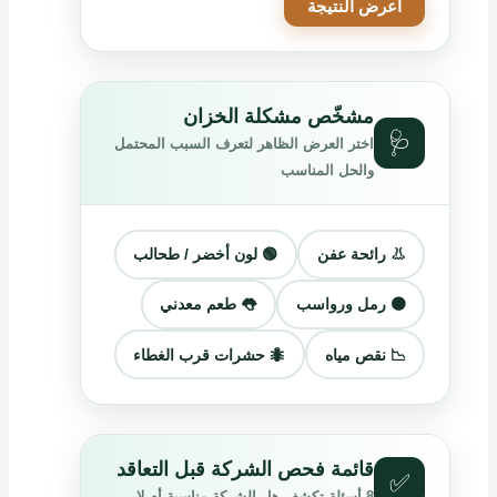
اعرض النتيجة
مشخّص مشكلة الخزان
🩺
اختر العرض الظاهر لتعرف السبب المحتمل
والحل المناسب
👃 رائحة عفن
🟢 لون أخضر / طحالب
🟤 رمل ورواسب
👅 طعم معدني
📉 نقص مياه
🐜 حشرات قرب الغطاء
قائمة فحص الشركة قبل التعاقد
✅
8 أسئلة تكشف هل الشركة مناسبة أم لا