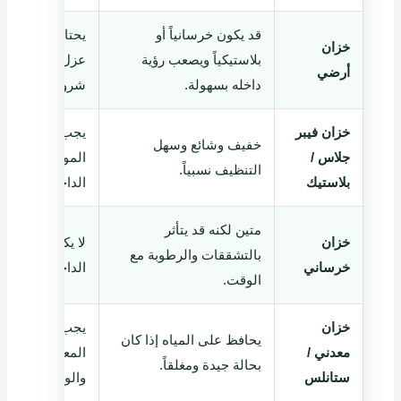
قد يكون خرسانياً أو
يحتاج شفط رو
خزان
بلاستيكياً ويصعب رؤية
عزل إذا ظهرت ر
أرضي
داخله بسهولة.
شروخ.
خزان فيبر
يجب تجنب الفرش
خفيف وشائع وسهل
جلاس /
المواد التي تخ
التنظيف نسبياً.
بلاستيك
الداخلي.
متين لكنه قد يتأثر
خزان
لا يكفي تنظيفه إ
بالتشققات والرطوبة مع
خرساني
الداخلي ضعيفاً أو 
الوقت.
خزان
يجب فحص الصدأ
يحافظ على المياه إذا كان
معدني /
المعدني وأماكن 
بحالة جيدة ومغلقاً.
ستانلس
والوصلات.