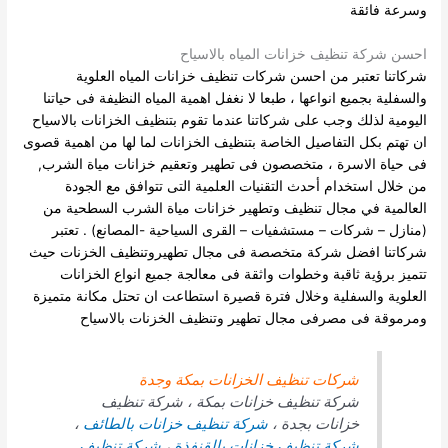
وسرعة فائقة
احسن شركة تنظيف خزانات المياه بالاسياح
شركاتنا تعتبر من احسن شركات تنظيف خزانات المياه العلوية
والسفلية بجميع انواعها ، طبعا لا نغفل اهمية المياه النظيفة فى حياتنا
اليومية لذلك وجب على شركاتنا عندما تقوم بتنظيف الخزانات بالاسياح
ان تهتم بكل التفاصيل الخاصة بتنظيف الخزانات لما لها من اهمية قصوى
فى حياة الاسرة ، متخصصون فى تطهير وتعقيم خزانات مياة الشرب,
من خلال استخدام أحدث التقنيات العلمية التى تتوافق مع الجودة
العالمية في مجال تنظيف وتطهير خزانات مياة الشرب السطحية من
(منازل – شركات – مستشفيات – القرى السياحية -المصانع) .
تعتبر
شركاتنا افضل شركة متخصصة فى مجال تطهيروتنظيف الخزنات حيث
تتميز برؤية ثاقبة وخطوات واثقة فى معالجة جميع انواع الخزانات
العلوية والسفلية وخلال فترة قصيرة استطاعت ان تحتل مكانة متميزة
ومرموقة فى مصرفى مجال تطهير وتنظيف الخزنات بالاسياح
شركات تنظيف الخزانات بمكة وجدة
شركة تنظيف خزانات بمكة ، شركة تنظيف
خزانات بجدة ،
شركة تنظيف خزانات بالطائف
،
شركة تنظيف خزانات بالقنفذة
،
شركة تنظيف