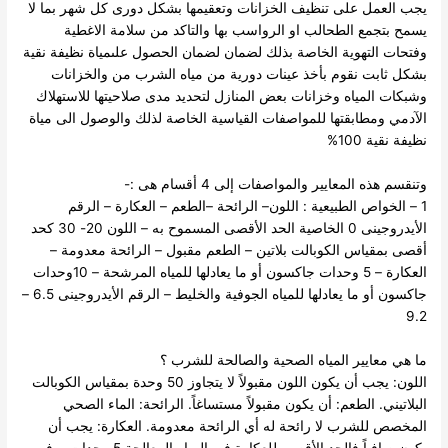
يجب العمل على تنظيف الخزانات وتعقيمها بشكل دورى كل شهر بما لا
يسمح بتجمع الطحالب او الرواسب بها والتاكد من سلامة الاغطية
وفتحات التهوية الخاصة بذلك لضمان لضمان الحصول علىمياة نظيفة نقية
بشكل ثابت
نقوم بأخذ عينات دورية من مياه الشرب من والخزانات
وشبكات المياه وخزانات بعض المنازل لتحديد مدى صلاحيتها للاستهلاك
الآدمي ومطابقتها للمواصفات القياسية الخاصة لذلك والوصول الى مياة
نظيفة نقية 100%
وتنقسم هذه المعايير والمواصفات إلى 4 أقسام هى :-
1 – الخواص الطبيعية : اللون– الرائحة –الطعم – العكارة – الرقم
الأيدروجينى 0
الخاصية الحد الأقصى المسموح به
– اللون 20- 30 كحد
أقصى بمقياس الكوبالت بلاتين
– الطعم مقبول
– الرائحة معدومة
–
العكارة – 5 وحدات جاكسون أو ما يعادلها للمياه المرشحة
– 10وحدات
جاكسون أو ما يعادلها للمياه الجوفية والخليط
– الرقم الأيدروجينى 6.5 –
9.2
ما هي معايير المياه الصحية والصالحة للشرب ؟
اللون: يجب أن يكون اللون مقبولاً لا يتجاوز 50 وحدة بمقياس الكوبالت
البلاتيني.
الطعم: أن يكون مقبولاً مستساغاً. الرائحة: الماء الصحي
المخصص للشرب لا رائحة له أي الرائحة معدومة.
العكارة: يجب أن
يكون صافياً فالحد الأقصى للعكارة في المياه المعالجة 5 وحدات، وفي