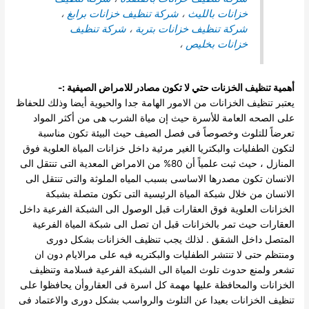
خزانات بالليث
،
شركة تنظيف خزانات برابغ
،
شركة تنظيف خزانات بتربة
،
شركة تنظيف
خزانات بخليص
،
أهمية تنظيف الخزنات حتي لا تكون مصادر للامراض الصيفية :-
يعتبر تنظيف الخزانات من الامور الهامة جدا والحيوية أيضا وذلك للحفاظ
على الصحه العامة للأسرة حيث إن مياة الشرب هى من أكثر المواد
تعرضاً للتلوث وخصوصاً فى فصل الصيف حيث البيئة تكون مناسبة
لتكون الطفليات والبكتريا الغير مرئية داخل خزانات المياة العلوية فوق
المنازل ، حيث
ثبت علمياً أن 80% من الامراض المعدية التى تنتقل الى
الانسان تكون مصدرها الاساسى بسبب المياه الملوثة والتى تنتقل الى
الانسان من خلال شبكة المياة الرئيسية التى تكون متصلة بشبكة
الخزانات العلوية فوق العقارات قبل الوصول الى الشبكة الفرعية داخل
العقارات حيث تمر بالخزانات قبل ان تصل الى شبكة المياة الفرعية
المتصل داخل الشقق .
لذلك يجب تنظيف الخزانات بشكل دورى
ومنتظم حتى لا تنتشر الطفليات والبكتريه فيه على مرالايام دون ان
تشعر ولمنع حدوث تلوث المياة الى الشبكة الفرعية فسلامة وتنظيف
الخزانات والمحافظة عليها مهمة كل اسرة فى العقاروأن يحافظوا على
تنظيف الخزانات بعيدا عن التلوث والرواسب بشكل دورى والاعتماد فى