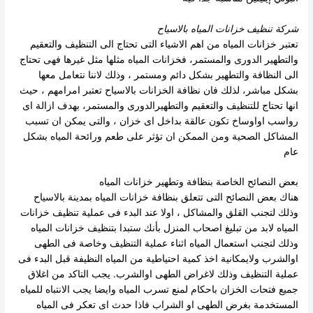
شركة تنظيف خزانات المياه بالاسياح
تعتبر خزانات المياه من اهم الاشياء التى تحتاج الى التنظيف والتعقيم
والتطهير الدورى والمستمر، فخزانات المياه مثلها مثل غيرها فهى تحتاج
الى النظافة والتطهير بشكل دائم ومستمر ، وذلك لاننا نتعامل
معها
بشكل مباشر، لذلك فان نظافة الخزانات بالاسياح تعتبر امرامهم ، حيث
انها تحتاج للتنظيف والتعقيم والتطهيرالدورى والمستمر، بهدف ازالة اى
رواسب اواوساخ تكون عالقة بداخل اى خزان ،
والتى يمكن ان تسبب
المشاكل الصحية ومن الممكن ان تؤثر على طعم ورائحة المياه بشكل
عام
بعض النصائح الخاصة بنظافة وتطهير خزانات المياه
هناك بعض النصائح التى تتعلق بنظافة خزانات المياه بمدينة بالاسياح
وذلك لتجنب القلق والمشاكل ، اولا عند البدء فى عملية تنظيف خزانات
المياه لابد من تبليغ اصحاب المنزل بأنك ستبدا بتنظيف خزانات المياه
وذلك لتجنب استعمال المياه اثناء عملية التنظيف وخاصة فى الطهى
اوالشرب ولايمكانية اخذ كمية احتياطية من المياه النظيفة قبل البدء فى
عملية التنظيف وذلك لاغراض الطهى اوالشرب.
يجب التاكد من اغلاق
جميع فتحات الخزان باحكام لمنع تسرب المياه وايضا يجب الانتباه للمياه
المستخدمة بغرض الطهى او الشراب فاذا حدث اى تعكر فى المياه