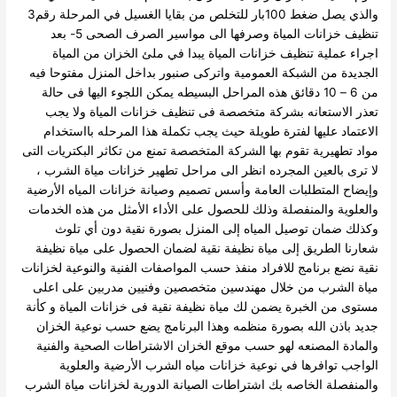
والذي يصل ضغط 100بار للتخلص من بقايا الغسيل في المرحلة رقم3
تنظيف خزانات المياة وصرفها الى مواسير الصرف الصحى
5- بعد
اجراء عملية تنظيف خزانات المياة يبدا في ملئ الخزان من المياة
الجديدة من الشبكة العمومية واتركى صنبور بداخل المنزل مفتوحا فيه
من 6 – 10 دقائق
هذه المراحل البسيطه يمكن اللجوء اليها فى حالة
تعذر الاستعانه بشركة متخصصة فى تنظيف خزانات المياة ولا يجب
الاعتماد عليها لفترة طويلة حيث يجب تكملة هذا المرحله بااستخدام
مواد تطهيرية تقوم بها الشركة المتخصصة تمنع من تكاثر البكتريات التى
لا ترى بالعين المجرده انظر الى مراحل تطهير خزانات مياة الشرب ،
وإيضاح المتطلبات العامة وأسس تصميم وصيانة خزانات المياه الأرضية
والعلوية والمنفصلة وذلك للحصول على الأداء الأمثل من هذه الخدمات
وكذلك ضمان توصيل المياه إلى المنزل بصورة نقية دون أي تلوث
شعارنا الطريق إلى مياة نظيفة نقية
لضمان الحصول على مياة نظيفة
نقية نضع برنامج للافراد منفذ حسب المواصفات الفنية والنوعية لخزانات
مياة الشرب من خلال مهندسين متخصصين وفنيين مدربين على اعلى
مستوى من الخبرة يضمن لك مياة نظيفة نقية فى خزانات المياة و كأنة
جديد باذن الله بصورة منظمه وهذا البرنامج يضع حسب نوعية الخزان
والمادة المصنعه لهو حسب موقع الخزان الاشتراطات الصحية والفنية
الواجب توافرها في نوعية خزانات مياه الشرب الأرضية والعلوية
والمنفصلة الخاصه بك
اشتراطات الصيانة الدورية لخزانات مياة الشرب