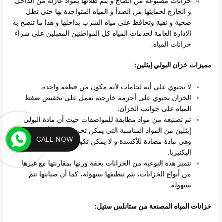
خزانات مصنوعة من الصاج و يتم طلائها بمواد عازلة من الداخل
و الخارج لحمايتها من الصدأ و المياه المتواجدة بها حتى تظل
صحية و نقية وتحافظ على مياه الشرب بداخلها و هذا ما تنصح به
الادارة العامة لخدمات المياه كل المواطنين المقبلين على شراء
خزانات المياه.
مميزات خزان البولي إيثلين:
لا يحتوي على أية لحامات لأنه مكون من قطعة واحدة.
الخزان يحتوي على أحزمة خارجية تعمل على تخفيض ضغط
المياه على جوانب الخزان.
تم تصنيعه من مواد مطابقة للمواصفات حيث أن مادة البولي
إيثلين من المواد المناسبة التي يمكن تخزين المياه أو الطعام بها،
CALL NOW
وهي مادة مضادة للأكسدة و لا يمكن تكوين الطحالب فيها أو
البكتيريا.
تتميز هذه النوعية من الخزانات بخفة وزنها بمقارنتها مع غيرها
من أنواع الخزانات، يتم تنظيفها بسهولة، كما أن صيانتها تتم
بسهولة.
خزانات المياه المصنعة من ستانلس ستيل: