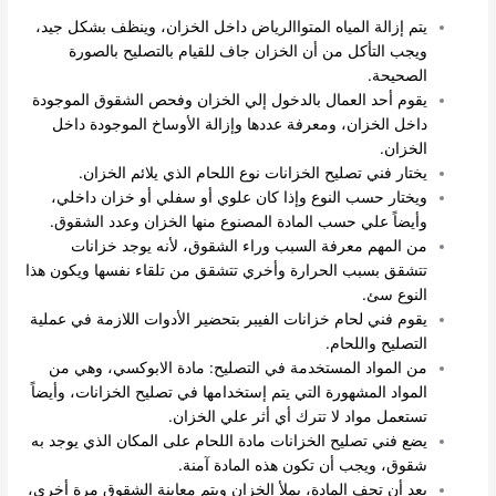
يتم إزالة المياه المتواالرياض داخل الخزان، وينظف بشكل جيد،
ويجب التأكل من أن الخزان جاف للقيام بالتصليح بالصورة
الصحيحة.
يقوم أحد العمال بالدخول إلي الخزان وفحص الشقوق الموجودة
داخل الخزان، ومعرفة عددها وإزالة الأوساخ الموجودة داخل
الخزان.
يختار فني تصليح الخزانات نوع اللحام الذي يلائم الخزان.
ويختار حسب النوع وإذا كان علوي أو سفلي أو خزان داخلي،
وأيضاً علي حسب المادة المصنوع منها الخزان وعدد الشقوق.
من المهم معرفة السبب وراء الشقوق، لأنه يوجد خزانات
تتشقق بسبب الحرارة وأخري تتشقق من تلقاء نفسها ويكون هذا
النوع سئ.
يقوم فني لحام خزانات الفيبر بتحضير الأدوات اللازمة في عملية
التصليح واللحام.
من المواد المستخدمة في التصليح: مادة الابوكسي، وهي من
المواد المشهورة التي يتم إستخدامها في تصليح الخزانات، وأيضاً
تستعمل مواد لا تترك أي أثر علي الخزان.
يضع فني تصليح الخزانات مادة اللحام على المكان الذي يوجد به
شقوق، ويجب أن تكون هذه المادة آمنة.
بعد أن تجف المادة، يملأ الخزان ويتم معاينة الشقوق مرة أخرى،