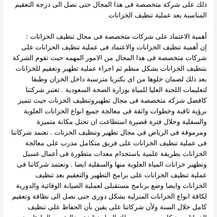
ذلك على شركة متخصصة فى هذا المجال حتى نصل الى درجة التعقيم
المناسبة بعد عملية تنظيف الخزانات
أهمية الاعتماد على شركات متخصصة فى مجال تنظيف الخزانات :
إن أهمية تنظيف الخزانات والاعتماد فى عملية تنظيف الخزانات على
شركات متخصصة فى هذا المجال من الامور المهمه حيث تقوم الشركة
بتنظيف الخزانات بشكل منظم ثم اجراء عملية تطهير وتعقيم للخزانات
بعد ذلك لضمان خلوها من اى بكتريا مترسبة داخل الخزان وطبقا
لتعليمات اللجنة العليا للمياة بوزارة الصحة السعودية .
تعتبر شركتنا
كافضل شركة متخصصة فى مجال تطهيروتنظيف الخزنات حيث تتميز
برؤية ثاقبة وخطوات واثقة فى معالجة جميع انواع الخزانات العلوية
والسفلية وخلال فترة قصيرة استطاعت ان تحتل مكانة متميزة
ومرموقة فى الرياض فى مجال تطهير وتنظيف الخزنات .
تعتمد شركاتنا
فى عملية تنظيف الخزانات على فريق متكامل مدرب على معالجة
الخزانات بطريقة علمية باستخدام معدات متطورة فى أعمال غسيل
وتطهير خزانات المياة العلوية منها والسفلية ايضا .
وتعتمد شركاتنا فى
عملية تنظيف الخزانات على برامج التطهير والتعقيم بعد تنظيف
الخزانات وايضا وضع برنامج مستقبلى لعملية الصيانة الوقائية والدورية
لكافة انواع الخزانات المنزلية بشكل دورى حتى نصل الى نظافة وتعقيم
كامل خلال السنة
ولأن شركاتنا على يقين بأن الحفاظ على تنظيف