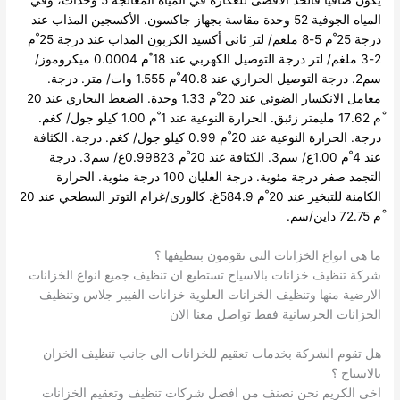
المياه الجوفية 52 وحدة مقاسة بجهاز جاكسون.
الأكسجين المذاب عند
درجة 25 ْم 5-8 ملغم/ لتر ثاني أكسيد الكربون المذاب عند درجة 25 ْم
2-3 ملغم/ لتر درجة التوصيل الكهربي عند 18 ْم 0.0004 ميكروموز/
سم2.
درجة التوصيل الحراري عند 40.8 ْم 1.555 وات/ متر. درجة.
معامل الانكسار الضوئي عند 20 ْم 1.33 وحدة. الضغط البخاري عند 20
ْم 17.62 مليمتر زئبق. الحرارة النوعية عند 1 ْم 1.00 كيلو جول/ كغم.
درجة.
الحرارة النوعية عند 20 ْم 0.99 كيلو جول/ كغم. درجة. الكثافة
عند 4 ْم 1.00غ/ سم3. الكثافة عند 20 ْم 0.99823غ/ سم3.
درجة
التجمد صفر درجة مئوية. درجة الغليان 100 درجة مئوية.
الحرارة
الكامنة للتبخير عند 20 ْم 584.9غ. كالورى/غرام التوتر السطحي عند 20
ْم 72.75 داين/سم.
ما هى انواع الخزانات التى تقومون بتنظيفها ؟
شركة تنظيف خزانات بالاسياح تستطيع ان تنظيف جميع انواع الخزانات
الارضية منها وتنظيف الخزانات العلوية خزانات الفيبر جلاس وتنظيف
الخزانات الخرسانية فقط تواصل معنا الان
هل تقوم الشركة بخدمات تعقيم للخزانات الى جانب تنظيف الخزان
بالاسياح ؟
اخى الكريم نحن نصنف من افضل شركات تنظيف وتعقيم الخزانات