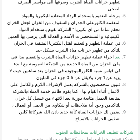
لتطهير خزانات المياة الشرب وصرفها الى مواسير الصرف
الصحى
مرحلة التعقيم باستخدام الرذاذ المضادة للبكتيريا والمواد
المعقمه الكلورعلى الجدران والسقوف من الخزان لجعل الخزان
معقم تماما من اى بكتيريا “ الشركة تقوم باستخدام المواد
الكيميائية و المستحضرات الأمنه و الفعالة التى يرضى بها العميل
في عملية التطهير والتعقيم لقتل البكتيريا المتبقية في الخزان
للتأكد من تطهير خزانات مياة الشرب بشكل جيد
بعد
اجراء عملية تطهير خزانات المياة الشرب والتعقيم يبدا في
ملئ الخزان من المياة الجديدة من الشبكة العمومية مع البدء
في قياس نسبة الكلورالموجودة في الخزان بعد ساعتين حيث لا
يزيد عن 1 جزء ولايقل عن 0.5 جزء فى المليون
فنيون متخصصون بالشركة بعمل الإشراف اللازم والكامل على
الأعمال أثناء القيام بها ، كما يقوم طاقم خدمة العملاءبالشركة
بمتابعة العميل متابعة دورية بعد الانتهاء من غسيل كل خزان
للتاكدمن وجود أية ملاحظات أو شكاوى من العمل أو العمال ،
نضمن لك خزانات المياة كأنة جديد باذن الله شركاتنا كلين
لتنظيف الخزانات بالاسياح .
شركات تنظيف الخزانات بمحافظات الجنوب
شركة تنظيف خزانات بابها ، شركة تنظيف خزانات بخميس مشيط ،