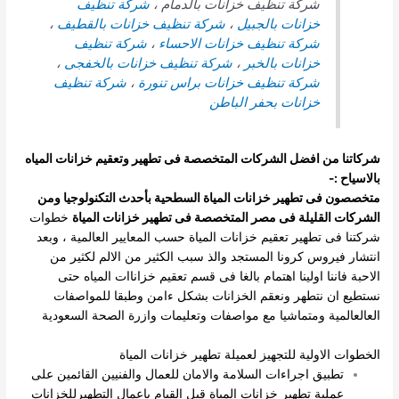
شركة تنظيف خزانات بالدمام ،
شركة تنظيف
خزانات بالجبيل
،
شركة تنظيف خزانات بالقطيف
،
شركة تنظيف خزانات الاحساء
،
شركة تنظيف
خزانات بالخبر
،
شركة تنظيف خزانات بالخفجى
،
شركة تنظيف خزانات براس تنورة
،
شركة تنظيف
خزانات بحفر الباطن
شركاتنا من افضل الشركات المتخصصة فى تطهير وتعقيم خزانات المياه
بالاسياح :-
متخصصون فى تطهير خزانات المياة السطحية بأحدث التكنولوجيا ومن
الشركات القليلة فى مصر المتخصصة فى تطهير خزانات المياة
خطوات
شركتنا فى تطهير تعقيم خزانات المياة حسب المعايير العالمية ، وبعد
انتشار فيروس كرونا المستجد والذ سبب الكثير من الالم لكثير من
الاحبة فاننا اولينا اهتمام بالغا فى قسم تعقيم خزاناات المياه حتى
نستطيع ان نتطهر ونعقم الخزانات بشكل ءامن وطبقا للمواصفات
العالعالمية ومتماشيا مع مواصفات وتعليمات وازرة الصحة السعودية
الخطوات الاولية للتجهيز لعميلة تطهير خزانات المياة
تطبيق اجراءات السلامة والامان للعمال والفنيين القائمين على
عملية تطهير خزانات المياة قبل القيام باعمال التطهيرللخزانات