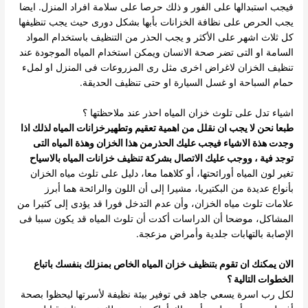
فيجب استبدالها على الفور و ذلك حرصا على سلامة افراد المنزل.
ايضا
يجب الحرص على نظافة الخزانات بأبها بشكل دورى حيث يجب تنظيفها
كل ثلاث اشهر على الأكثر و يجب الحذر من التنظيف باستخدام المواد
السامة او التى تضر صحة الانسان ويمكن استخدام المياه الموجودة عند
تنظيف الخزان لاغراض اخرى مثل رى المزروعات فى المنزل او لملء
حمام السباحة او غسل السيارة او حتى تنظيف الحديقة.
اشياء تدل على تلوث خزان المياه احذر عند ملاحظتها ؟
طبعا نحن لا يجب ان نقلل من اهمية تعقيم وتطهيرخزانات المياه لذلك اذا
وجدت هذة الاشياء فيجب عليك الحذرمن هذا الخزان وهذة المياه التى
توجد فية ، ووجب عليك الاتصال بشركة تنظيف خزانات المياه بالاسياح
تغير لون المياه أورائحتها، أو كلاهما معا، دليل على تلوث مياه الخزان
بأنواع عديدة من البكتيريا، مشيرا إلى أن اللون والرائحة هما أبرز
علامات تلوث مياه الخزان، وأن عدم التدخل فورا قد يؤدى إلى كثيرا من
المشاكل، موضحا أن الدراسات أكدت أن تلوث المياه قد يكون سببا فى
الإصابة بالتهابات جلدية وأمراض مزعجة.
الان يمكنك ان تقوم بتنظيف خزان المياه الخاص بمنزلك بنفسك باتباع
الخطوات التالية ؟
لكل رب اسرة يسعي جاهد في توفير بيئة نظيفة لأسرتها ليحظوا بصحة