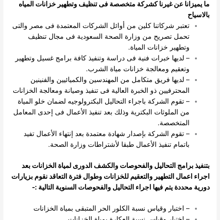
ما يميزانا عن غيرنا كشركة متخصصة فى تنظيف وتطهير خزانات المياه
بالاسياح
تعتبر شركاتنا كلين من أوائل الشركات المعتمدة فى مصر والتى
تحمل تصريح من وزارة الصحة السعودية فى مجال تنظيف
وتطهير خزانات المياة.
– لديها خبرات فنية فى دراسة وتنفيذ كافة برامج غسيل وتطهير
وتعقيم ومعالجة خزانات مياة الشرب.
– لديها فريق متكامل من المهندسين والكميائيين والفنينين
المحترفيين ذو الخبرة العالية فى تنفيذ وصيانة ومعالجة الخزانات
– تقوم الشركة باجراء التحاليل البكترولوجيه لضمان خلو المياة
من الملوثات البكترية وذلك بعد تنفيذ الأعمال فى إحدى المعامل
المتخصصة.
– تقوم الشركة بإصدار شهادة معتمدة بعد إنتهاء الأعمال تفيد
باتمام تنفيذ الأعمال طبقا لأشتراطات وزارة الصحة.
بتنفيذ برامج التحاليل والفحوصات والكشف الدورى لمياة الخزانات بعد
اجراء اعمال التطهير والتعقيم للخزانات وطوال فترة التعاقد نقوم بزيارات
دورية محددة يتم فيها اجراء التحاليل والفحوصات السنوية التالية :-
– اختبار وقياس نسبة الكلور الحر المتبقى بمياة الخزانات
– اختبار وقياس نسبة العكارة بمياة الخزانات