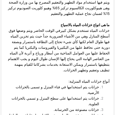
ويتم فيها استخدام مواد التطهير والتعقيم المصرح بها من وزارة الصحة
وهى هيبوكلوريت الكالسيوم تركيز 65% وهيبو كلوريت الصوديوم تركيز
15% لضمان نجاح عملية التطهير والتعقيم
ما هى انواع خزانات المياه بالاسياح
خزانات المياه تستخدم بشكل كبيرفي الوقت الحاضر ويتم وضعها فوق
أسطح المنازل وهي من الأشياء الضرورية جداً حيث يتم تخزين المياه
فيها طوال العام لكنها كأي شيء تحتاج إلى النظافة باستمرار وبصفة
دورية حتى نحافظ عليها من البكتيريا والفيروسات والبكتريا كما يتم
الحفاظ عليها من العوامل المناخية من أمطار ورياح و أتربة لأن المياه
من العناصر الهامة التي يحتاج إليها الإنسان طوال اليوم و يجب الاهتمام
بتنظيفها باستمرار ويمكن الاستعانة بخدمات بشركاتنا للقيام بمهمة
تنظيف وتعقيم وتطهير الخزانات.
أنواع خزانات المياه المنزلية:
خزانات يتم استخدامها في فناء المنزل و تسمى بالخزانات
الأرضية.
خزانات يتم استخدامها على سطح المنزل و تسمي بالخزانات
العلوية.
خزانات مصنوعة من الخرسانة.