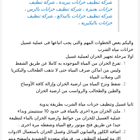
شركة تنظيف خزانات ببريدة
،
شركة تنظيف
خزانات بعنيزة
،
شركة تنظيف خزانات بالرس
،
شركة تنظيف خزانات بالبدائع
،
شركة تنظيف
خزانات بالبكيرية
،
واليكم بعض الخطوات المهم والتى يجب اتباعها فى عملية غسيل
خزانات مياه الشرب
اولا مرحلة تجهيز الخزان لعملية غسيل
تفرغ الخزان من المياة الموجوده به كاملا عن طريق الشفط
وليس من اماكن صرف المياة حتى لا تذهب الطحالب والبكتريا
الى
وصلات المياة
شفط ونزح المياة من ارضية الخزان وإزالة كافة الأوساخ
والطين والطحالب والرواسب من ارضية الخزان
ثانيا غسيل وتنظيف خزنات مياة الشرب بطريقة يدوية
ملئ الخزان مرة اخرى بالمياة فى حدود 10 سننتيمتر وبداء
عملية الغسيل للخزان من حوائط وارضية الخزان بالماء لتنظيفة
جيدا عن طريق فتح موتور رفع المياة وشفطه مرة اخرى .
اضافة الكلور والصابون السائل وغسل الخزان باستعمال الادوات
الازمة لعميلة التنظيف من فرشاة متعددة الخشونة واسفنج ويتم