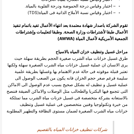
– اختبار وقياس درجة الحموضة ودرجة القلوية بالمياة.
– اختبار وقياس نسبة الأملاح الذاتية فى المياة(TDS)
تقوم الشركة باصدار شهادة معتمدة بعد انتهاء الأعمال تفيد باتمام تنفيذ
الأعمال طبقا لأشتراطات وزارة الصحة. وطبقا لتعليمات وإشتراطات
الجمعية الأمريكية لأعمال المياة (AWWA)
مراحل غسيل وتنظيف خزان المياه بالاسياح
طرق غسيل خزانات مياه الشرب صغيرة الحجم بطريقة سهلة حيث
يرى الانسان ان عملية غسيل خزانات مياه الشرب الصغيرة سهلة ولكنها
تعتبر قنبلة موقوته فى حالة عدم الاهتمام بها وغسلها بطريقة علمية
سليمة فرغم صغر حجم الخزان فانه يكون من الصعب الوصول الى
عملية غسيل و تنظيف له بشكل صحيح بسبب عدم الوصول الى الاماكن
التى تتجمع فيها البكتريا والطحالب مثل الوصلات والاماكن الضيقة فننصح
بالاستعانه بشركة متخصصة فى غسيل خزنات مياة الشرب مما تمتلكة
من خبرة وتكنولوجيا وفنين متخصصين فى عملية غسيل وتنظيف
خزانات مياه الشرب الصغيرة لضمان مستوى النظافة والتطهير المطلوبة
شركات تنظيف خزانات المياه بالقصيم