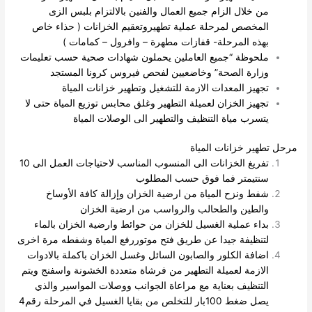
من خلال الزام جميع العمال والفنين بالالتزام بلبس الزى
المخصص لمرحلة عملية تطهيروتعقيم الخزانات ( حذاء خاص
بهذه المرحلة- قفازات مطهرة – وافرول – كمامات )
ملحوظة “جميع العاملين يحملون شهادات صحية حسب تعليمات
وزارة الصحة” وخاضعيين لفحص فيروس كرونا المستجد
تجهيز المعدات الازمة للتشغيل وتطهير خزانات المياة
تجهيز الخزان لعميلة التطهير وغلق محابس توزيع المياة حتى لا
يتسرب مياة التنظيف والتطهير الى الوصلات المياة
مرحل تطهير خزانات المياة
تفريغ الخزانات الى المنسوب المناسب لاحتياجات العمل الى 10
سنتيمتر فما فوق حسب المطلوب
شفط ونزح المياة من ارضية الخزان وإزالة كافة الأوساخ
والطين والطحالب والرواسب من ارضية الخزان
بداء عملية الغسيل للخزان من حوائط وارضية الخزان بالماء
لتنظيفة جيدا عن طريق فتح موتوررفع المياة وشفطه مرة اخرى
اضافة الكلور والصابون السائل وغسل الخزان باكملة بالادوات
الازمة لعميلة التطهير من فرشاة متعددة الخشونة واسفنج ويتم
التنظيف بعناية مع مراعاة الجوانب ووصلات المواسير
والذي
يصل ضغط 100بار للتخلص من بقايا الغسيل في المرحلة رقم4