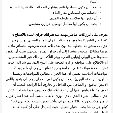
المياه.
يجب أن يكون سطحها ناعم ويقاوم الطحالب والبكتيريا الضارة.
الحماية من امتصاص بخار الماء
أن يكون لها صلاحية طويلة المدي.
يجب أن يكون لها معامل توصيل حراري منخفض.
تعرف على ابرز ثلاث عناصر مهمة عند شرائك خزان المياه بالاسياح :-
كثيرا من الناس لا يعلمون مواصفات خزان المياه الصحي، ويشترون
خزانات بعشوائية تجعلهم يندمون بعد ذلك، حيث تعرضهم لخسائر مادية،
وربما مشاكل صحية، مشيرا إلى أن خزان المياه الصحي، يجب أن يكون
مصنوعا من البولي إيثيلين النقي، ويتم التأكد من ذلك عبر المتخصصين،
أو بالاطلاع على موافقة وزارة الصحة على النوع الذي يتم شرائه، حيث
تمنح الصحة موافقة على الخامة ودرجة نقائها.
ويجب ايضا وجود 3
مواصفات أساسية تضمن أن هذا الخزان مطابق للمواصفات وتشمل
(اللون، الرائحة، الوزن)، يجب ان يكون لون الخزان يجب أن يتميز باللون
الأبيض الناصع أو الصافي من الداخل والخارج، أما الرائحة فيجب أن
تكون مقبولة وليس فيها أي رائحة لبلاستيك محروق، فيما يتطلب اختيار
خزان مثالي، شراء الخزان ذي الوزن الأثقل، بمعنى أنه عند اختيار خزان
3 متر مكعب وزنه 130 كيلو جرام، وآخر نفس السعة لكنه يزن 150
كيلو جرام، هنا يجب اختيار الثقيل، حيث إنه يدل على أن كمية خامة
البولي إيثيلين مناسبة جدا فيه