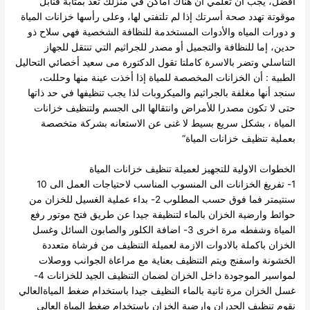
أفضل، يجب أن تعلمي أن هناك أماكن في منزلك تعد بمثابة قنابل
موقوتة تهدد صحة أسرتك إذا لم تلتفتي لها، وعلى رأسها خزانات المياة
و دورات المياه والأدوات المستخدمة للنظافة الشخصية فهي سلاح ذو
حدين، إما للنظافة والتجميل أو مصدر للجراثيم التي تنتقل للجهاز
التناسلي وتضر بالاسرة كاملتا
تقول الدكتورة مى سعيد أخصائي التحاليل
الطبية : أن الخزانات المخصصة للمياة إذا أخذت عينة منها وحللت،
سنجد أنها مغلفة بالجراثيم والميكروبات لذا يجب تنظيفها في حد ذاتها
حتى لا تكون مصدرا للأمراض وانتقالها الى الجسم
ولتنظيف خزانات
المياة ، بشكل سريع بسيط لا غنى عن الاستعانه بشركة متخصصة
بعملية تنظيف خزانات المياة“
الخطوات الاولية للتجهيز لعميلة تنظيف خزانات المياة
1- تفريغ الخزانات الى المنسوب المناسب لاحتياجات العمل الى 10
سنتيمتر فما فوق حسب المطلوب
2- بداء عملية الغسيل للخزان من
حوائط وارضية الخزان بالماء لتنظيفة جيدا عن طريق فتح موتور رفع
المياة وشفطه مرة اخرى
3- اضافة الكلور والصابون السائل وغسل
الخزان باكملة بالادوات الازمة لعميلة التنظيف من فرشاة متعددة
الخشونة واسفنج ويتم التنظيف بعناية مع مراعاة الجوانب ووصلات
لمواسير الموجودة داخل الخزان لضمان التنظيف الجيد للخزانات
4-
غسل الخزان مرة ثانية بالماء النظيف جيدا باستخدام ضغط المياةالعالي
نقوم تنظيف الجدران وارضية الخزان باستخدام ضغط المياة العالي