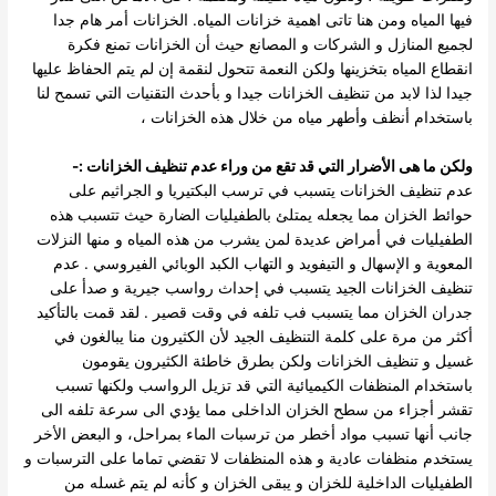
فيها المياه ومن هنا تاتى اهمية
خزانات المياه.
الخزانات أمر هام جدا
لجميع المنازل و الشركات و المصانع حيث أن الخزانات تمنع فكرة
انقطاع المياه بتخزينها ولكن النعمة تتحول لنقمة إن لم يتم الحفاظ عليها
جيدا لذا لابد من تنظيف الخزانات جيدا و بأحدث التقنيات التي تسمح لنا
باستخدام أنظف وأطهر مياه من خلال هذه الخزانات ،
ولكن ما هى الأضرار التي قد تقع من وراء عدم تنظيف الخزانات :-
عدم تنظيف الخزانات يتسبب في ترسب البكتيريا و الجراثيم على
حوائط الخزان مما يجعله يمتلئ بالطفيليات الضارة حيث
تتسبب هذه
الطفيليات في أمراض عديدة لمن يشرب من هذه المياه و منها النزلات
المعوية و الإسهال و التيفويد و التهاب الكبد الوبائي الفيروسي .
عدم
تنظيف الخزانات الجيد يتسبب في إحداث رواسب جيرية و صدأ على
جدران الخزان مما يتسبب فب تلفه في وقت قصير .
لقد قمت بالتأكيد
أكثر من مرة على كلمة التنظيف الجيد لأن الكثيرون منا يبالغون في
غسيل و تنظيف الخزانات ولكن بطرق خاطئة الكثيرون يقومون
باستخدام المنظفات الكيميائية التي قد تزيل الرواسب ولكنها تسبب
تقشر أجزاء من
سطح الخزان الداخلى مما يؤدي الى سرعة تلفه الى
جانب أنها تسبب مواد أخطر من ترسبات الماء بمراحل، و البعض الأخر
يستخدم منظفات عادية و هذه المنظفات لا تقضي تماما على الترسبات و
الطفيليات الداخلية للخزان و يبقى
الخزان و كأنه لم يتم غسله من