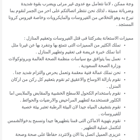
وجة ممكن ، لاننا نتعامل مع عدوى غير مرئى ويضرب بقوة شديدة
وضرباتة مميتة ، لذلك نحن ننتظر اتصالتكم على احر من الجمر لنقوم بما
نبرع به وهو التخلاص من الفيروسات والمايكروبات وخاصة فيروس كرونا
المستجد .
مميزات الاستعانة بشركتنا فى قتل الفيروسات وتعقيم المنازل :
نملك الكثير من المميزات التى نتمتع بها وننفرد بها عن غيرنا مثل
اننا نملك خبرة عريضة فى تعقيم وتطهير المنازل .
نعمل بما يتوافق مع سياسات منظمة الصحة العالمة وبروتوكولات
وزارة الصحة السعودية .
نحن نملك عمالة فنية معقمة وتعمل بحرص والتزام شديد جدا .
نقوم بازالة الاوساخ والاعقيق ثم نقوم بتعقيم كل ركن من اركان
المنزل .
نقوم باستخدام الكحول للاسطح الخشبية والمقابض والملابس اما
الكلور فنستخدمة لتطهير المراحيض والارضيات والحوائط .
نقوم بتنشيف المياه جيدا لان البيئة الرطبة تعتبر بيئة خصبة
للفيروسات .
نقوم بتهوية الاماكن التى قمنا بتطهيرها جيدا ونسمح بدخولالشمس
لتكتمل عملية التطهير .
عزيزى العميل اتصل بنا الان ولاتتردد حفاظا على صحة وصحة