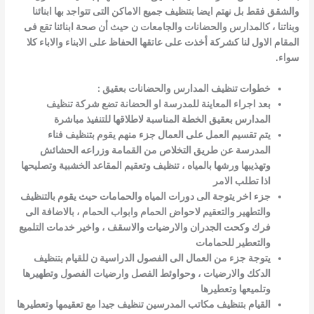
والشقق فقط بل نهتم ايضا بتنظيف جميع الاماكن التى تتواجد بها ابنائنا
وبناتنا ،
كالمدارس والحضانات والجامعات ن حيث أن صحة ابنائنا تقع فى
المقام الاول لنا كشركة أخذت على عاتقها الحفاظ على الابناء والاباء كلا
سواء.
خطوات تنظيف المدارس والحضانات بعقيق :
بعد اجراء المعاينة للمدرسة او الحضانة تضع شركة تنظيف
المدارس بعقيق الخطة المناسبة لاطلاقها للتنفيذ مباشرة
يتم تقسيم العمل على العمال جزء منهم يقوم بتنظيف فناء
المدرسة عن طريق التخلاص من القمامة وزراعه الحشائش
وتهذيبها ورشها بالمياه ، تنظيف وتعقيم المقاعد الخشبية وتصليحها
اذا تطلب الامر
جزء اخر يتوجة الى دورات المياه والحمامات حيث يقوم بالتنظيف
والتطهير والتعقيم لاحواض الحمام وابواب الحمام ، بالاضافة الى
فرك وكحت الجدران والارضيات والاسقف ، واخير خدمات التلميع
والتعطير للحمامات
يتوجة جزء من العمال الى الفصول الدراسية ن للقيام بتنظيف
الدكك والارضيات ، وحواوئط الفصل وارضيات الفصول وتطهيرها
وتلميعها وتعطيرها
القيام بتنظيف مكاتب المدرسين تنظيف جيدا مع تعقيمها وتعطيرها