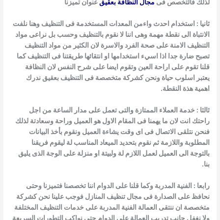
لذلك فالتخصص فى
مجال النظافة بعقيق
عنوان تميزنا
ثانيا : استخدام احدث واءمن المعدات المستخدمة فى التنظيف وهنا نلفت
الانتباة الى نقطة مهمة وهى اننا لا نقوم بالتنظيف وحسب بل نراعى مواد
التنظيف
الامنة على صحة الفرد والاسرة لان الكثير من مواد التنظيف
تصبح ضارة جدا اذا اسيء استخدامها او انتقائها طريقتنا فى التنظيف كما
قلنا تقوم على اراحة العين وتقوم ايضا على شرح النفس لان النظافة
يعتبر اسلوب حياة ونحن كشركة متخصصة فى التنظيف بعقيق ندرك
اهمية هذة النقطة.
ثالثا : خدمة العملاء الممتازة والتى تعمل على مدار الساعة من اجل
راحتك انت لان ما يهمنا فى المقام الاول هو العميل وراحة وسعادتة لذلك
فنحن نتلقى
الاتصال فى اى وقت يشاءة العميل ونقوم بأخذ البيانات
المطلوبة واللازمة ثم نقوم بتحديد الميعاد المناسب لة ليقوم فريقنا
بالتوجة الى العميل لعمل اللازم لة ولبيتة او
منزلة على الوجة الذى يليق
بنا.
رابعا : الفنية المدربة وكما قلنا على الدوام اننا تخصصنا فتميزنا وحتى
نحافظ على الصدارة فى مجال تنظيف المنازل فوجب علينا نحن كشركة
متخصصة ان
ننتقى العمالة الفنية المدربة على خدمات التنظيف المختلفة
ولا نغفل جانب تدريب العمالة على الدوام حتى نواكب التطورات السريعة