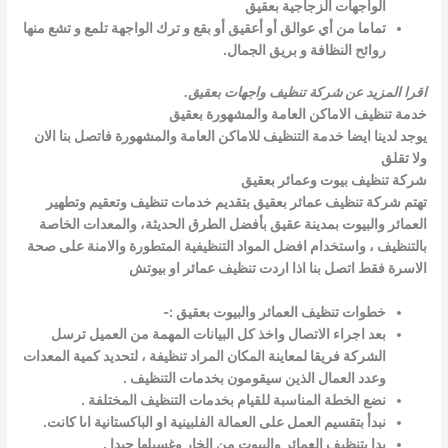
الواجهات الزجاجية بعقيق
تماما من أي عوالق أو أعقيق أو بقع و ترك الواجهة تلمع و تشع منها
روائح النظافة و بريق الجمال.
اقرا المزيد عن شركة تنظيف واجهات بعقيق
.
خدمة تنظيف الاماكن العامة والمشهورة بعقيق
يوجد لدينا ايضا خدمة التنظيف للاماكن العامة والمشهورة فاتصل بنا الان
ولا تقلق
شركة تنظيف بيوت وعمائر بعقيق
تهتم شركة تنظيف عمائر بعقيق بتقديم خدمات تنظيف وتعقيم وتطهير
العمائر والبيوت بمدينة عقيق بأفضل الطرق الحديثة، والمعدات الخاصة
بالتنظيف ، واستخدام افضل المواد التنظيفية المتطورة والامنة على صحة
الاسرة
فقط اتصل بنا اذا اردت تنظيف عمائر او بيوتش
خطوات تنظيف العمائر والبيوت بعقيق :-
بعد اجراء الاتصال واخذ كل البيانات المهمة من العميل ترسل
الشركة فريقا لمعاينة المكان المراد تنظيفة ، لتحديد كمية المعدات
وعدد العمال الذين سيقومون بخدمات التنظيف .
نضع الخطة المناسبة للقيام بخدمات التنظيف المختلفة .
نبدأ بتقسيم العمل على العمالة الفلبينية او الباكستانية اىا كانت.
بدا بتنظيف العمائر والبيوت من الخار وغسيلها جيدا .