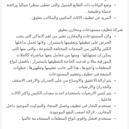
وضع النباتات ذات الطابع الجميل والتى تعطى منظرا جماليا ورائحة
جميلة وطبيعية .
المزيد عن تنظيف الاثاث المكتبي والمكاتب بعقيق .
شركة تنظيف مستودعات ومخازن بعقيق
ولان المستودعات والمخازن تعتبر من اهم الاماكن التى يجب
الحرص على تنظيفها وتعقيمها باستمرار ، ولانها تحمل بداخلها
الكثير والكثير من المنتجات المختلفة المتنوعة ، والتى منها التى
يمكن ان نستهلكها ، ومنها من نتعامل معها
مباشراه
كالجلات
المورقية مثلا ن فدعت الحاجة الى
تنظيفها باستمرار ، بافضل انواع
المنظفات واجودها ، هذا الى جانب تعقيمها وتطهيرها ، خطوات
المتبعة فى تنظيف وتعقيم المستودعات
يتم ازالة الاعقيق والاوساخ من على الجدران والارفف الاسقف
والجدران والارضيات .
يتم كنس الارضيات باستخدام احدث معدات الكنس واكثر الالات
فاعلية .
نستخدم البخار فى تنظيف وغسل السجاد والموكيت الموجود داخل
المخازن ، لازالة اصعب البقع الموجودة.
نستخدم افضل واقوى انواع المنظفات المستخدمة عالميا .