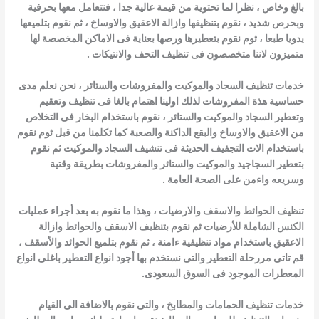
بالغ وخاص ، نظرا لما تحتوية من قيمة عالية جدا ، فنتعامل معها بحرفية
وبحرص شديد ، نقوم بتنظيفها وازالة الاعقيق والاوساخ ، ثم نقوم بتلميعها
يدويا طبعا ، ثوم نقوم بتعطيرها ورصها بعناية فى الاماكن
المخصصة لها
متميزون لاننا متخصصون فى تنظيف التحف والانتيكات .
خدمات تنظيف السجاد والموكيت والمفروشات والستائر ، نحن نعلم مدى
حساسية هذة المفروشات لذلك اولينا اهتمام بالغا فى تنظيف وتعقيم
وتعطير السجاد والموكيت والستائر ، نقوم باستخدام البخار فى التخلاص
من الاعقيق والاوساخ والبقع الداكنة والصعبة كما تكلمنا من قبل ثوم نقوم
باستخدام الات التجفيف الحديثة فى تنشيف السجاد والموكيت ثم نقوم
بتعطير السجاجيد والموكيت والستائر والمفروشات بطريقة وقتية
وسريعه واءمن على الصحة العامة .
تنظيف الحوائط والاسقف والارضيات ، وهذا ما نقوم به بعد أجراء عمليات
الكنس الشاملة للأرضيات ثم نقوم بتنظيف الاسقف والحوائط وازالة
الاعقيق باستخدام مواد تنظيفية ءامنة ، ثم نقوم بتلميع الحوائد والأسقف ،
قم تاتى مررحلة التعطير والتى نستخدم بها أجود انواع التعطير باغلى
انواع
المعطرات الموجود فى السوق السعودى.
خدمات تنظيف الحمامات والمطابخ ، والتى نقوم بالاضافة الى القيام