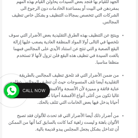
الجهد للقيام بها فنجد بعض السيدات يحاولن القيام بهذه المهم
بمفردهن في البيت أو بمساعدة
الخادمات دون الرجوع الى
الشركات التي تتخصص بمجالات التنظيف و بشكل خاص تنظيف
المجالس.
وينتج عن التنظيف بهذه الطرق التقليدية بعض الأضرار التي سوف
نلخصها في التالى أولا المواد المنظفة العادية يصعب عليها إزالة
البقع الصعبة و التي
تنتج عن استناد الأيدي على المجالس فمهما
بالغت السيدة في تنظيف هذه البقع فلن تزول لأنها لا تستخدم
منظفا مناسبا.
من ضمن الأضرار التي قد تلحق تنظيف المجالس بالطريقة
التقليدية أيضا تلف المنسوجات حيث أن تنظيف المجالس يتطلب
عناية فائقة و مميزة لأن الأنسجة
والأقمشة التي تغطى المجالس
CALL NOW
غالبا تكون من أغلى أنواع الأقمشة أحيانا تكون حريرية الصنع و
أحيانا يدخل فيها بعض الخامات التي تتلف بالحك.
من أضرار ذلك أيضا الأضرار التي قد تحدث للألوان فقد تصبح
الألوان باهتة و ليست زاهية كما كانت بالسابق كما أنها من الممكن
أن تتداخل بشكل يجعل
المجلس يبدو قديمة بالية.