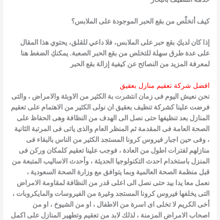
كيف أتخلّص من بقع الحبر الموجودة على الملابس؟
إذا كان لديكِ بقع حبر على الملابس، فلا داعي للقلق، يحتوي هذا المقال
على عدة طرق سهلة للتخلص من بقع الحبر الصعبة. يمكنكِ الضغط هنا
لمعرفة المزيد
من النصائح عن كيفية إزالة بقع الحبر
افضل شركة تعقيم منازل بعقيق
نحن نعيش اليوم فى زمان انتشرت بة الكثير من الاوبئة والامراض ، والتى
فرضت علينا كشركة تنظيف بعقيق ان نولى الكثير من الاهتمام على تعقيم
المنازل بعد تنظيفها حتى نصل الى الهدف من النظافة وهى الحفاظ على
الصحة العامة فى المقدمة ثم المنظر العام والذى ياتى فى المرتبة الثانية
، وفى حين اجبار فيروس كرونا المستجد الكثير من الناس بالبقاء فى
منازلهم لفترات اطول من العادة ، فوجب علينا تعقيم كلمكان وركن فى
المنزل باستخدام احدث التكنولوجيا الحديثة ، وأحدث الاساليب المتبعة من
قبل منظمة الصحة العالمية وبما يتوافق مع وزارة الصحة السعودية ،
نعمل معا يدا بيد حتى نصل الى اعلى قدر من النظافة لمقاومة الامراض
التى يخلفها فيروس كرونا المستجد وغيرة من الفيروسات والمايكروبات ،
أخى الكريم لا تخلى اى اسرة من الاطفال ، او من الشيوخ ، او من
اصحاب الامراض المزمنة ، لذلك لابد من تعقيم وتطهير المنازل على اكمل