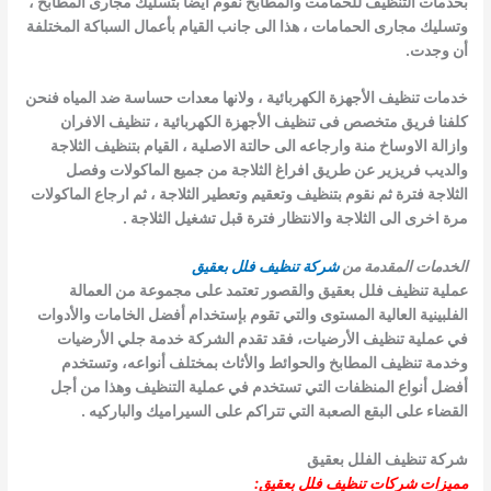
بخدمات التنظيف للحمامت والمطابخ نقوم ايضا بتسليك مجارى المطابخ ،
وتسليك مجارى الحمامات ، هذا الى جانب القيام بأعمال السباكة المختلفة
أن وجدت.
خدمات تنظيف الأجهزة الكهربائية ، ولانها معدات حساسة ضد المياه فنحن
كلفنا فريق متخصص فى تنظيف الأجهزة الكهربائية ، تنظيف الافران
وازالة الاوساخ منة وارجاعه الى حالتة الاصلية ، القيام بتنظيف الثلاجة
والديب فريزير عن طريق افراغ الثلاجة من جميع الماكولات وفصل
الثلاجة فترة ثم نقوم بتنظيف وتعقيم وتعطير الثلاجة ، ثم ارجاع الماكولات
مرة اخرى الى الثلاجة والانتظار فترة قبل تشغيل الثلاجة .
الخدمات المقدمة من
شركة تنظيف فلل بعقيق
عملية تنظيف فلل بعقيق والقصور تعتمد على مجموعة من العمالة
الفلبينية العالية المستوى والتي تقوم بإستخدام أفضل الخامات والأدوات
في عملية تنظيف الأرضيات، فقد تقدم الشركة خدمة
جلي الأرضيات
وخدمة تنظيف المطابخ والحوائط والأثاث بمختلف أنواعه، وتستخدم
أفضل أنواع المنظفات التي تستخدم في عملية التنظيف وهذا من أجل
القضاء على البقع الصعبة التي تتراكم
على السيراميك والباركيه .
شركة تنظيف الفلل بعقيق
مميزات شركات تنظيف فلل بعقيق: