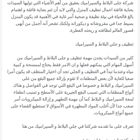
شركة جلى البلاط والسيراميك بعقيق
من أهم الأشياء التي توليها السيدات
بعناية فائقة اعمال تنظيف المنزل والتي لابد أن تتم بعناية فائقة و اهتمام
بالغ فالحياة في بيئة نظيفة و صحية أمر غاية في
الأهمية قد يكون المنزل
بسيط جدا في مفروشاته و ديكوراته ولكنك تشعر أنه أجمل من أبهى
قصور العالم لنظافته و ريحته العطرة.
تنظيف و جلي البلاط و السيراميك
كثير من السيدات يجدن مهمة تنظيف و جلى البلاط و السيراميك من
أسهل المهام التي يمكنهم فعلها و ان الامر فقط يحتاج لممسحة و كمية
مياه وعندما تبدأ في
التنظيف و الجلي تجد أن اختيار المنظف قد يكون أمرا
صعبا للغاية لأن بعض
المنظفات لا تقوم بإزالة جميع البقع من على
السيراميك و البلاط و خصوصا في البقع التي توجد في الفواصل و هناك
أنواع المنظفات التي تسبب البقع الجيرية
على الأسطح و تسبب انطفاء
لمعة السيراميك و البلاط كما أن مهمة التطهير و
إزالة الميكروبات أمر
صعب جدا لأن أغلب المواد المطهرة في الأسواق لا تستطيع القضاء على
جميع أنواع الميكروبات.
تعرف على ما تقدمه شركتنا في جلي البلاط و السيراميك من هنا