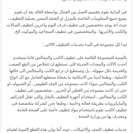
فى البداية نقوم بتقسيم العمل بين العمال بواسطة القائد بعد ان نقوم
بجمع جميع المعلومات الخاصة بالمنزل او الشقة المعني بعملية التنظيف ،
حيث انة يوجد متخصصين فى تنظيف غرف النوم واخرين لتنظيف الصالات
والكنب والاتنريها ، والمتخصصين فى تنظيف السجاجيد والموكيت الخ.
تبدا كل مجموعة فى البدء بخدمات التنظيف كالاتى :
بالنسبة للمجموعة القائمة على تنظيف الكنب والمجالس فاننا نستخدم
أحدث الالات والمعدات الحديثة التى تستطيع ان تتخلاص من البقع الصعب
والقديمة بكل سهولة ، بل وتستطيع ان ترجع الكنب والمجالس الى حالتها
الاصلية ، وطبعا لدينا من الامكانية ما يجعلنا نستطيع التعامل مع كل
انواع
الكنب والمجالس سواء كانت مصنوعه من الجلد الطبيعى ، أو الشمواه ،او
حتى ان كانت مصنوعه من القطن أو الحرير ، متخصصون فى تنظيف
الكنب والمجالس ، استخدام أجهزة التنظيف بالبخار والتى تقتل الجراثيم
والمايكروبات بطريقة فعالة وءامنة ، وطبعا نحن كشركة
متخصصة فى
تنظيف الكنب نقوم باستخدام مواد تنظيف ءامنة على الصحة العامة
ومعترف بها من وزارة الصحة .
خدمات تنظيف التحف والانتيكات ، حيث أننا نولى هذة القطع الثمينة اهتمام