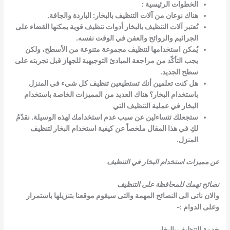
الخطوات الرئيسية :
هناك نوعان من آلات التنظيف بالبخار: الباردة والجافة.
تُعتبر آلات التنظيف بالبخار أدوات تنظيف قوية يمكنها القضاء على
الجراثيم والروائح والعفن في الوقت نفسه.
يُمكن استخدامها لتنظيف مجموعة متنوعة من الأسطح، ولكن
يجب التأكّد من مراجعة المبادئ التوجيهية للجهاز قبل تجربته على
سطح الجديد.
هل كنت تعلمين أنك تستطيعين تنظيف كل شيء في المنزل
باستخدام البخار؟ هناك العديد من المميزات الخاصة باستخدام
البخار في عملية التنظيف التي
ستجعلك تتساءلين عن سبب عدم استخدامك لهذه الوسيلة. نقدّمُ
لكِ في هذا المقال ملخصاً عن كيفية استخدام البخار لتنظيف
المنزل.
عن مميزات استخدام البخار في التنظيف
نصائح تهمك للمحافظة على التنظيف
والان ناتى الى النصائح المهمة والتى سيقوم موقعنا بتنزيلها باستمرار
وعلى الدوام :-
خدمة التنظيف بالبخار