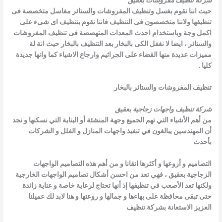
شركة تنظيف مفروشات بعقيق
حيث اننا نقوم بغسل وتنظيف المفروشات والستائر مغاسل متخصصة فى
تنظيفها ولاننا متخصصون فى التنظيف فاننا نقوم بتنظيف اى شىء على
اكمل وجة
وباستخدام احدث المعدات المتهصصة فى تنظيف المفروشات
والستائر ،
ايضا لا نغفل الكى بالبخار بعد التنظيف بالبخار حيث انة لة
مميزات عديدة منها القضاء على الجراثيم وارجاع الاشياء كما وانها جديدة
كليا .
تنظيف المفروشات والستائر بالبخار
شركة تنظيف واجهات زجاجية بعقيق
من أهم الأشياء التي تهم الجميع وجهة المنشئة أو البناية التي نسكنها و نجد
أن المهندسين يبالغون في تنفيذ واجهات المنازل و الفلل و الشركات
بأحدث
التصاميم و أروعها و أكثرها اتقانا و من أهم هذه التصاميم الواجهات
الزجاجية بعقيق ،
فهي تعد من احسن أشكال تصاميم الواجهات الخارجية
ولكنها تعد الأصعب في تنظيفها إذ أنها تحتاج لرعاية خاصة و عناية زائدة
حتى تبقى محافظة على
بهاءها و جمالها و روعتها و هنا لابد لك عميلنا
العزيز الاستعانة بشركة تنظيف