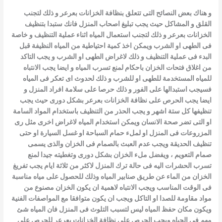
و هناك بعض النصائح التى تتعلق بنظافة الخزانات بعرعر و ذلك لتجنب
القلق و المشاكل حيث يجب تبليغ اصحاب المنزل فانك ستبدا بتنظيف
الخزانات
بعرعر و ذلك لتجنب استعمال المياه اثناء عملية التنظيف و خاصة
فى الطهى او الشرب و
يمكن اخذ كمية احتياطية من المياه النظيفة قبل
البدء فى عملية التنظيف و ذلك لاغراض الطهى او الشرب و يجب التاكد
من اغلاق فتحات الخزان باحكام لمنع
تسرب المياه و ايضا يجب الانتباه
للمياه المستخدمة للطهى او للشرب و ذلك
لحدوث اى تعكر فى المياه
فسيجب استبدالها على الفور و ذلك حرصا على سلامة افراد المنزل و
ايضا يجب الحرص على نظافة الخزانات بعرعر بشكل
دورى حيث يجب
تنظيفها كل ستة اشهر و يجب الحذر من التنظيف باستخدام المواد
السامة
او التى تضر صحة الانسان ويمكن استخدام المياه لاغراض اخرى مثل رى
المزروعات فى المنزل او لملء حمام السباحة او غسل السيارة او حتى
تنظيف الحديقة ويجب عدم العبث بالصمام فى الخزان والذى يسمى
صمام التعويم ،
ويفضل ملء الخزان بشكل دورى وتغطيته جيدا لمنع
تسرب الحشرات اليه فى حالة ترك المنزل لاكثر من ثلاثة ايام يجب تفريغ
الخزان من الماء عن طريق
صنابير المياه وذلك للحصول على مياه مناسبة
فى الوقت المناسب ويجب الانتباه
لاهمية ان يكون الخزان مصنوع من
مواد مقاومة للصدا او التاكل ويجب ان يكون متوافقا مع المواصفات الفنية
ويكون مكان حفظ المياه ليس لتسبب التلوث فى
المنزل فان المياه شئ
مهم فى الحياه ويجب الحرص على نظافة الخزانات بعرعر
للحرص على