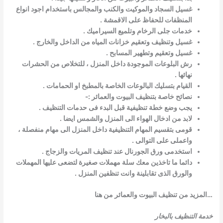
غسيل السجاد والموكيت والكنب والمجالس باستخدام اجود انواع
المنظفات للحفاظ على الاقمشة .
خدمات جلى الرخام وتلميع السيراميك .
غسيل وتنظيف وتعقيم خزانات المياه من الداخل والخارج .
غسيل وتعقيم وتطهير المسابح .
رش البلوعات الموجودة داخل المنزل ، للتخلاص من الحشرات
نهائها .
القيام بتسليك البالوعات الخاصة بالمطبخ او الحمامات .
نصائح خاصة بتنظيف البيوت والعمائر :-
يجب وضع خطة تنظيفية قبل البدء فى حدمات التنظيف .
لابد من ادخال الهواء الى المنزل والشمس ايضا .
قومى بتقسيم المهام التنظيفية داخل المنزل الى مهام منفصلة ،
واعملى على التوالى .
استخدمى ورق الجورنال عند تنظيف المريات والزجاج .
دائما ما تاخذين معك سلة مهملات صغيرة لتضعى عليها المهملات
والورق الذى تقابلينة وانت تنظفين المنزل .
…المزيد من تنظيف البيوت والعمائر من هنا
خدمة التنظيف بالبخار