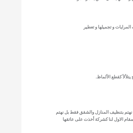
المرايات و تجميلها و تعطير
تلألأ كقطع الألماظ.
 نهتم بتنظيف المنازل والشقق فقط بل نهتم
قام الاول لنا كشركة أخذت على عاتقها