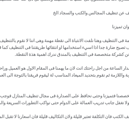
تلف عن تنظيف المجالس والكنب والسجاد الخ
ان تميزنا
ة فى التنظيف وهنا نلفت الانتباة الى نقطة مهمة وهى اننا لا نقوم بالتن
 تصبح ضارة جدا اذا اسيء استخدامها او انتقائها طريقتنا فى التنظيف كما ق
حن كشركة متخصصة فى التنظيف بالمندق ندرك اهمية هذة النقطة.
 مدار الساعة من اجل راحتك انت لان ما يهمنا فى المقام الاول هو العميل ور
واللازمة ثم نقوم بتحديد الميعاد المناسب لة ليقوم فريقنا بالتوجة الى العمي
 اننا تخصصنا فتميزنا وحتى نحافظ على الصدارة فى مجال تنظيف المنازل فو
ولا نغفل جانب تدريب العمالة على الدوام حتى نواكب التطورات السريعة وا
الكنب فان التكلفة تعتبر قليلة ولان التكاليف قليلة فان اسعارنا لا تقبل ا