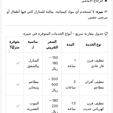
🔥 الزجاج الأمامي
🌱
ميزة:
لا تُستخدم أي مواد كيميائية، مثالية للمنازل التي فيها أطفال أو
مرضى تنفس.
📋 جدول مقارنة سريع – أنواع الخدمات المتوفرة في عنيزة:
السعر
مناسبة
متوفرة
نوع الخدمة
المدة
التقريبي
لـ
منزليًا؟
150 –
تنظيف فرن
1
المنازل
✅
180
غاز عادي
ساعة
والشقق
ريال
300 –
تنظيف أفران
3
مطاعم
✅
500
مطاعم
ساعات
ومخابز
ريال
180 –
تنظيف فرن
1.5
البيوت
✅
220
كهربائي حديث
ساعة
العصرية
ريال