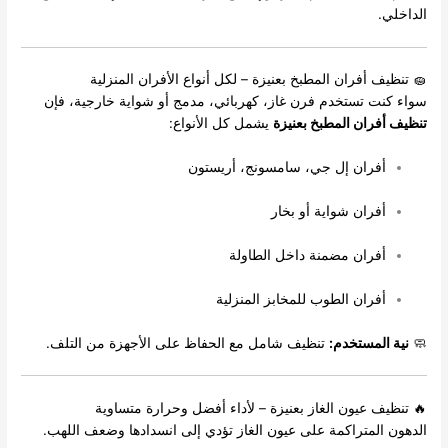
الداخلي.
🧽 تنظيف أفران المطبخ بعنيزة – لكل أنواع الأفران المنزلية
سواء كنت تستخدم فرن غاز، كهربائي، مدمج أو شواية خارجية، فإن
تنظيف أفران المطبخ بعنيزة
يشمل كل الأنواع:
أفران إل جي، سامسونج، أريستون
أفران شواية أو بخار
أفران مضمنة داخل الطاولة
أفران الطوب للمخابز المنزلية
🧼
نية المستخدم:
تنظيف شامل مع الحفاظ على الأجهزة من التلف.
🔥 تنظيف عيون الغاز بعنيزة – لأداء أفضل وحرارة متساوية
الدهون المتراكمة على عيون الغاز تؤدي إلى انسدادها وضعف اللهب.