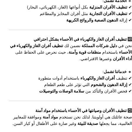
🔹
الخدمة تشمل
:
✔
تنظيف الأفران المنزلية
بكل أنواعها (الغاز، الكهربائي، البخار)
✔
تنظيف الأفران التجارية
مثل أفران المخابز والمطاعم
✔ إزالة
الدهون الصعبة والروائح الكريهة
3️⃣ تنظيف أفران الغاز والكهرباء في الأحساء بشكل احترافي
نحن في
دليل شركات المملكة
نضمن لك
تنظيف أفران الغاز والكهرباء في
الأحساء
باستخدام
منظفات قوية وآمنة
، حيث نحرص على الحفاظ على
أداء الأفران
وعمرها الافتراضي.
🔸
خدماتنا تشمل
:
✔ تنظيف
أفران الغاز والكهرباء
باستخدام أدوات متطورة
✔
إزالة الدهون والشحوم
التي تؤثر على طعم الطعام
✔ فحص الأفران والتأكد من
سلامة الوصلات والتوصيلات
4️⃣ تنظيف الأفران وصيانتها في الأحساء باستخدام مواد آمنة
صحة عائلتك هي أولويتنا. لذلك نحن نستخدم
مواد آمنة
وموافقة للمعايير
العالمية، مما يجعلها
صديقة للبيئة
وغير ضارة على الأطفال أو كبار السن.