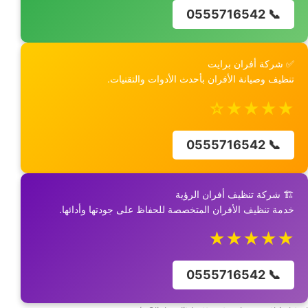
📞 0555716542
✅ شركة أفران برايت
تنظيف وصيانة الأفران بأحدث الأدوات والتقنيات.
★★★★☆
📞 0555716542
🏗️ شركة تنظيف أفران الرؤية
خدمة تنظيف الأفران المتخصصة للحفاظ على جودتها وأدائها.
★★★★★
📞 0555716542