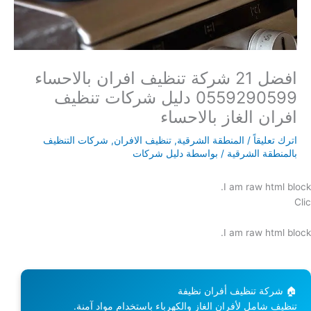
افضل 21 شركة تنظيف افران بالاحساء
0559290599 دليل شركات تنظيف
افران الغاز بالاحساء
اترك تعليقاً
/
المنطقة الشرقية
,
تنظيف الافران
,
شركات التنظيف
بالمنطقة الشرقية
/ بواسطة
دليل شركات
I am raw html block.
Clic
I am raw html block.
🏠 شركة تنظيف أفران نظيفة
تنظيف شامل لأفران الغاز والكهرباء باستخدام مواد آمنة.