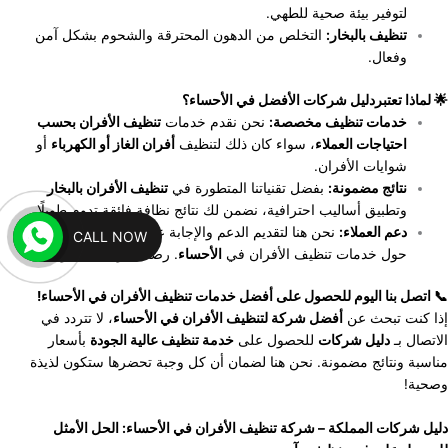
لتوفير بيئة صحية للطهي.
تنظيف بالبخار:
التخلص من الدهون المحترقة والشحوم بشكل آمن
وفعال.
🌟 لماذا تعتبردليل شركات الأفضل في الأحساء؟
خدمات تنظيف مخصصة:
نحن نقدم خدمات
تنظيف الأفران بحسب
احتياجات العملاء
، سواء كان ذلك لتنظيف
أفران الغاز أو الكهرباء
أو
شوايات الأفران.
نتائج مضمونة:
بفضل تقنياتنا المتطورة في
تنظيف الأفران بالبخار
وتطبيق أساليب احترافية، نضمن لك نتائج نظافة فائقة تدوم طويلًا.
دعم العملاء:
نحن هنا لتقديم الدعم والإجابة على جميع استفساراتك
CALL NOW
حول خدمات تنظيف الأفران في
الأحساء
. رضاك هو هدفنا الأول.
📞 اتصل بنا اليوم للحصول على أفضل خدمات تنظيف الأفران في الأحساء!
إذا كنت تبحث عن
أفضل شركة لتنظيف الأفران في الأحساء
، لا تتردد في
الاتصال بـ
دليل شركات
للحصول على
خدمة تنظيف عالية الجودة
بأسعار
مناسبة ونتائج مضمونة. نحن هنا لضمان أن كل وجبة تحضرها ستكون لذيذة
وصحية!
دليل شركات المملكة – شركة تنظيف الأفران في الأحساء: الحل الأمثل