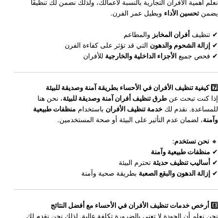
نعلم أهمية الأفران التجارية بالنسبة لأعمالك، ولذلك نضمن لك تنظيفًا
يضمن
تحسين الأداء
ويطيل عمر الفرن.
✔ تنظيف
أفران المخابز
والمطاعم
✔
إزالة الشحوم والدهون
التي قد تؤثر على كفاءة الفرن
✔ فحص جميع
الأجزاء الداخلية والخارجية
للأفران
7️⃣ كيفية تنظيف الأفران في الأحساء بطريقة آمنة وصديقة للبيئة
إذا كنت تبحث عن
طرق تنظيف أفران آمنة وصديقة للبيئة
، نحن هنا
للمساعدة. نقدم لك
خدمة تنظيف الأفران
باستخدام
منظفات طبيعية
وآمنة
، لضمان عدم التأثير على البيئة أو صحة المستخدمين.
🔸
نحن نستخدم
:
✔
منظفات طبيعية وآمنة
✔
أساليب تنظيف حديثة
تحترم البيئة
✔
إزالة الدهون والبقع الصعبة
بطريقة صحية وآمنة
8️⃣ أرخص خدمات تنظيف الأفران في الأحساء مع أفضل النتائج
نحن نعلم أن الجودة لا تعني بالضرورة تكلفة عالية. لذلك نحن نقدم لك