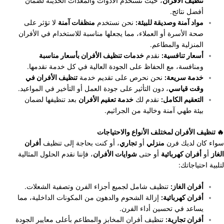
تنظيف الأفران
، حيث نستخدم الأدوات والمعدات الحديثة لضمان
أفضل نتائج.
مواد آمنة وصديقة للبيئة:
نحن نستخدم
منظفات آمنة
لا تؤثر على
صحة الأسرة أو العملاء، مما يجعلها مناسبة للاستخدام في الأفران
المنزلية والمطاعم.
أسعار تنافسية:
نقدم
خدمات تنظيف الأفران بأسعار مناسبة
ومنافسة، مع الحفاظ على الجودة العالية في كل خدمة نقدمها.
خدمة سريعة:
نحن نحرص على تقديم خدمة
تنظيف الأفران في
وقت قياسي
، دون التأثير على جودة العمل أو التأخير في المواعيد.
التعقيم الكامل:
نقدم لك
خدمة تعقيم الأفران
بعد تنظيفها لضمان
بيئة طهي آمنة وخالية من الجراثيم.
🔥 تنظيف الأفران لمختلف الأنواع والاحتياجات
سواء كان لديك فرن
منزلي
أو
تجاري
، أو كنت بحاجة إلى تنظيف
أفران
الغاز
أو
أفران كهربائية
أو حتى
شوايات الأفران
، فإننا نقدم الحلول المثالية
لتلبية احتياجاتك:
أفران الغاز:
تنظيف شامل لجميع أجزاء الفرن وتصفية الشعلات.
أفران كهربائية:
إزالة الشحوم والدهون من المكونات الداخلية، مما
يساعد في تحسين أداء الفرن.
أفران تجارية:
تنظيف أفران المخابز والمطاعم بأعلى معايير الجودة