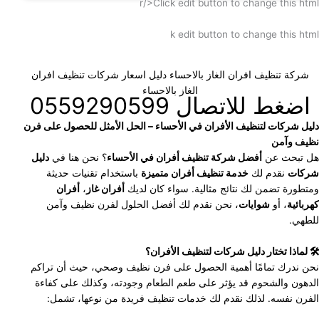
r/>Click edit button to change this html
k edit button to change this html
شركة تنظيف افران الغاز بالاحساء
دليل اسعار شركات تنظيف افران
الغاز بالاحساء
اضغط للاتصال 0559290599
دليل شركات لتنظيف الأفران في الأحساء – الحل الأمثل للحصول على فرن
نظيف وآمن
هل تبحث عن
أفضل شركة تنظيف أفران في الأحساء
؟ نحن هنا في
دليل
شركات
نقدم لك
خدمة تنظيف أفران متميزة
باستخدام تقنيات حديثة
ومتطورة تضمن لك نتائج مثالية. سواء كان لديك
أفران غاز
،
أفران
كهربائية
، أو
شوايات
، نحن نقدم لك أفضل الحلول لفرن نظيف وآمن
للطهي.
🛠 لماذا تختار دليل شركات لتنظيف الأفران؟
نحن ندرك تمامًا أهمية الحصول على فرن نظيف وصحي، حيث أن تراكم
الدهون والشحوم قد يؤثر على طعم الطعام وجودته، وكذلك على كفاءة
الفرن نفسه. لذلك نقدم لك خدمات تنظيف فريدة من نوعها، تشمل: