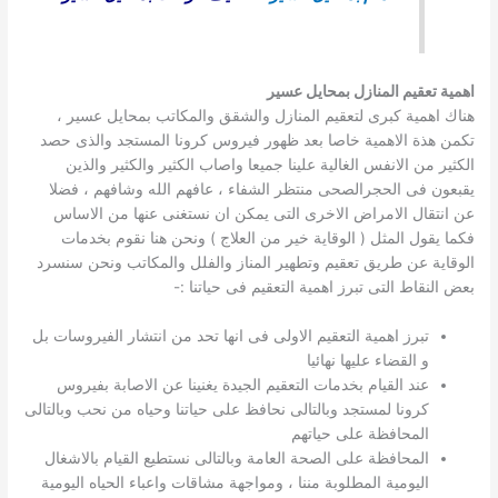
اهمية تعقيم المنازل بمحايل عسير
هناك اهمية كبرى لتعقيم المنازل والشقق والمكاتب بمحايل عسير ،
تكمن هذة الاهمية خاصا بعد ظهور فيروس كرونا المستجد والذى حصد
الكثير من الانفس الغالية علينا جميعا واصاب الكثير والكثير والذين
يقبعون فى الحجرالصحى منتظر الشفاء ، عافهم الله وشافهم ، فضلا
عن انتقال الامراض الاخرى التى يمكن ان نستغنى عنها من الاساس
فكما يقول المثل ( الوقاية خير من العلاج ) ونحن هنا نقوم بخدمات
الوقاية عن طريق تعقيم وتطهير المناز والفلل والمكاتب ونحن سنسرد
بعض النقاط التى تبرز اهمية التعقيم فى حياتنا :-
تبرز اهمية التعقيم الاولى فى انها تحد من انتشار الفيروسات بل
و القضاء عليها نهائيا
عند القيام بخدمات التعقيم الجيدة يغنينا عن الاصابة بفيروس
كرونا لمستجد وبالتالى نحافظ على حياتنا وحياه من نحب وبالتالى
المحافظة على حياتهم
المحافظة على الصحة العامة وبالتالى نستطيع القيام بالاشغال
اليومية المطلوبة مننا ، ومواجهة مشاقات واعباء الحياه اليومية