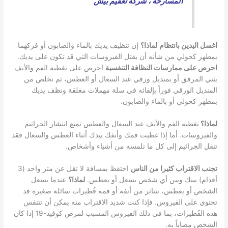
المسارحة
،
شركة تعقيم بيش
اغسل اليدين بانتظام
لماذا؟
إن تنظيف يديك بالماء والصابون أو فركهما
بمطهر كحولي من شأنه أن يقتل الفيروسات التي قد تكون على يديك.
احرص على ممارسات النظافة التنفسية
احرص على تغطية الفم والأنف
بثني المرفق أو بمنديل ورقي عند السعال أو العطس، ثم تخلص من
المنديل الورقي فوراً بإلقائه في سلة مهملات مغلقة ونظف يديك
بمطهر كحولي أو بالماء والصابون.
لماذا؟
تغطية الفم والأنف عند السعال والعطس تمنع انتشار الجراثيم
والفيروسات. أما إذا غطيت فمك وأنفك بيدك أثناء العطس والسعال فقد
تنقل الجراثيم إلى كل ما تلمسه من أشياء وأشخاص.
تجنب الاقتراب كثيرا من الناس
احتفظ بمسافة لا تقل عن متر واحد (3
أقدام) بينك وبين أي شخص يسعل أو يعطس.
لماذا؟
عندما يسعل
الشخص أو يعطس، تتناثر من أنفه أو فمه قُطيرات سائلة صغيرة قد
تحتوي على الفيروس. فإذا كنت شديد الاقتراب منه يمكن أن تتنفس
هذه القُطيرات، بما في ذلك الفيروس المسبب لمرض كوفيد-19 إذا كان
الشخص مصاباً به.