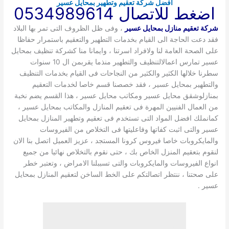
افضل شركة تعقيم وتطهير بمحايل عسير
اضغط للاتصال 0534989614
شركة تعقيم منازل بمحايل عسير
، وفى ظل الظروف التى تمر بها البلاد
فقد دعت الحاجة الى القيام بخدمات التطهير والتعقيم باستمرار حفاظا
على الصحة العامة لنا ولافراد اسرتنا ، وايمانا منا كشركة تنظيف بمحايل
عسير تمارس اعمالالتنظيف والتطهير منذما يقربمن ال 10 سنوات
سطرنا خلالها الكثير والكثير من النجاحات فى القيام بخدمات التنظيف
والتطهير بمحايل عسير ، فقد خصصنا قسم خاصا لخدمات التعقيم
بمنازلوشقق محايل عسير ومكاتب محايل عسير ، هذا القسم يضم نخبة
من العمال الفنيين المهرة فى تعقيم المنازل والمكاتب بمحايل عسير ،
كمانملك افضل المواد التى تستخدم فى تعقيم وتطهير المنازل بمحايل
عسير والتى اثبت كفاتها وفاعليتها فى التخلاص من الفيروسات
والمايكروبات خاصا فيروس كرونا المستجد ، عزيز العميل اتصل بنا الان
لنقوم بتعقيم المنزل الخاص بك ، حتى نقوم بالتخلاص نهائيا من جميع
انواع الفيروسات والمايكروبات والتى تسببلنا الامراض ، وتعتبر خطر
على صحتنا ، ننتظر اتصالتكم على الخط الساخن لتعقيم المنازل بمحايل
عسير .