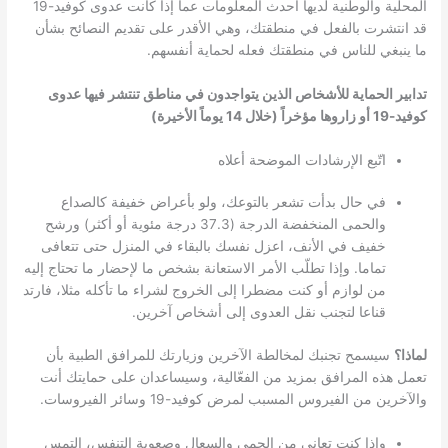
المحلية والوطنية لديها أحدث المعلومات عما إذا كانت عدوى كوفيد-19
قد انتشرت بالفعل في منطقتك، وهي الأقدر على تقديم النصائح بشأن
ما ينبغي للناس في منطقتك فعله لحماية أنفسهم.
تدابير الحماية للأشخاص الذين يتواجدون في مناطق تنتشر فيها عدوى
كوفيد-19 أو زاروها مؤخراً (خلال 14 يوماً الأخيرة)
اتّبع الإرشادات الموضحة أعلاه
في حال بدأت تشعر بالتوعك، ولو بأعراض خفيفة كالصداع
والحمى المنخفضة الدرجة (37.3 درجة مئوية أو أكثر) ورشح
خفيف في الأنف، اعزل نفسك بالبقاء في المنزل حتى تتعافى
تماما. وإذا تطلّب الأمر الاستعانة بشخص ما لإحضار ما تحتاج إليه
من لوازم أو كنت مضطرا إلى الخروج لشراء ما تأكله مثلا، فارتد
قناعا لتجنب نقل العدوى إلى أشخاص آخرين.
لماذا؟
سيسمح تجنبك لمخالطة الآخرين وزيارتك للمرافق الطبية بأن
تعمل هذه المرافق بمزيد من الفعّالية، وسيساعدان على حمايتك أنت
والآخرين من الفيروس المسبب لمرض كوفيد-19 وسائر الفيروسات.
وإذا كنت تعاني من الحمى والسعال وصعوبة التنفس، التمس