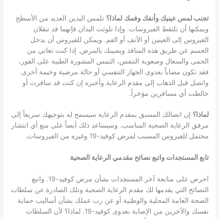
تجنب لمس عينيك وأنفك وفمك
لماذا؟
تلمس اليدين العديد من الأسطح
ويمكنها أن تلتقط الفيروسات. وإذا تلوثت اليدان فإنهما قد تنقلان
الفيروس إلى العينين أو الأنف أو الفم. ويمكن للفيروس أن يدخل
الجسم عن طريق هذه المنافذ ويصيبك بالمرض. إذا كنت تعاني من
الحمى والسعال وصعوبة التنفس، التمس المشورة الطبية على الفور،
فقد تكون مصاباً بعدوى الجهاز التنفسي أو حالة مرضية وخيمة أخرى.
واتصل قبل الذهاب إلى مقدم الرعاية وأخبره إن كنت قد سافرت أو
خالطت أي مسافرين مؤخراً.
لماذا؟
إن اتصالك المسبق بمقدم الرعاية سيسمح له بتوجيهك سريعاً إلى
مرفق الرعاية الصحية المناسب. وسيساعد ذلك أيضاً على منع أي انتشار
محتمل للفيروس المسبب لمرض كوفيد-19 وغيره من الفيروسات.
تابع المستجدات واتبع نصائح مقدمي الرعاية الصحية
احرص على متابعة آخر المستجدات بشأن مرض كوفيد-19. واتبع
النصائح التي يقدمها لك مقدم الرعاية الصحية وتلك الصادرة عن سلطات
الصحة العامة المحلية والوطنية أو عن رب عملك بشأن أساليب حماية
نفسك والآخرين من الإصابة بعدوى كوفيد-19. لماذا؟ لأن السلطات