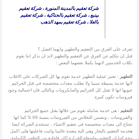
شركة تعقيم بالمدينة المنورة
،
شركة تعقيم
بينبع
،
شركة تعقيم بالحناكية
،
شركة تعقيم
بالعلا
،
شركة تعقيم بمهد الذهب
تعرف على الفرق بين التعقيم والتطهير وايهما افضل ؟
قبل ان نتكلم عن الفرق عن التعقيم والتطهير لابد ان نذكر اننا نقوم
بكلات الخدمتين لانهما يكملا بعضهما البعض :
التطهير
: تعتبر عملية التطهير خدمة تقوم بها كل الشركات على الاغلاب
لانها خدمة بسيطة نسبيا ولا تطلب معدات متخصصة فى قتل الجراثيم
عيوبها انها لا تقتل كل الجراثيم والمايكروبات وبالتالى فان احتمالية وجود
فيروسات تكون كبيرة
التعقيم
: هى خدمة شاملة نقوم من خلالها بقتل جميع الجراثيم
والفيروسات ، ونضمن التخلاص من الفيروسات بنسبة 99 % كما انها
تحتاج الى معدات متخصصة فى تعقيم الاشياء ، تستخدم الشركة ايضا
هخدمة التعقيم بالبخار وهى الية معتدة عاليما واثبت فاعليتها هلى اكمل
وجة كما ان التعقيم بواسطة الحرارة اكثر فاعلية من التطهير الكيماوى