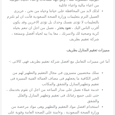
من اعباء مالية واعباء عائلية
لذلك لابد من المحافظة على حياتنا وحياه من نحن ، عزيزى
العميل التزم بتعليمات وزارة الصحة السعودية فأنت ان لم تلتزم
بالتعليمات لا تؤذى نفسك وحدك بل تؤذى الاخرين وقد يكون
أقرب الناس اليك ،
نعود بحذر
، نعمل من اجل ان تنعم بحياه
كرية وصحية لك ولاسرتك ، معا يدا بيد لحياه أفضل وممتعة ،
شركة تعقيم بطريف
مميزات تعقيم المنازل بطريف
أما عن مميزات التعامل مع افضل شركة تعقيم بطريف فهى كالاتى :-
نملك مختصيين متميزون فى مجال التعقيم والتطهير لهم من
الخبر الكافية ما يجعلهم فى مصاف العمالة الفنية المميزة فى
تعقيم وتطهيرالمنازل والشقق والمكاتب
خدمة عملاء تعمل على مدار الساعه من اجل ان تقوم بخدمتك ،
حتى تلبى جميع رغباتك فى تعقيم وتطهير المنازل والفلل
والشقق
استخدام افضل مواد التعقيم والتطهير وهى مواد مرخصة من
وزارة الصحة السعودية ، وءامنة على الصحة العامة وقوية على