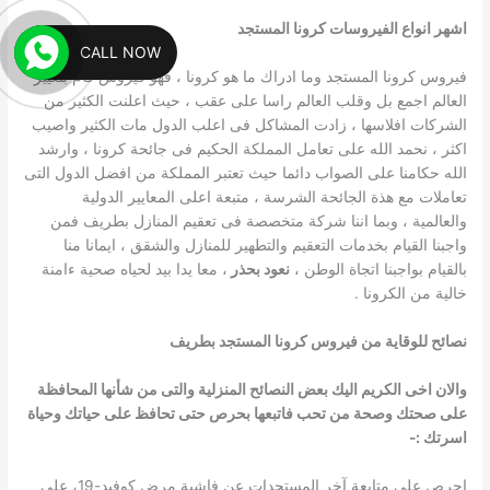
اشهر انواع الفيروسات كرونا المستجد
CALL NOW
فيروس كرونا المستجد وما ادراك ما هو كرونا ، فهو فيروس قام بتغيير
العالم اجمع بل وقلب العالم راسا على عقب ، حيث اعلنت الكثير من
الشركات افلاسها ، زادت المشاكل فى اعلب الدول مات الكثير واصيب
اكثر ، نحمد الله على تعامل المملكة الحكيم فى جائحة كرونا ، وارشد
الله حكامنا على الصواب دائما حيث تعتبر المملكة من افضل الدول التى
تعاملات مع هذة الجائحة الشرسة ، متبعة اعلى المعايير الدولية
والعالمية ، وبما اننا شركة متخصصة فى تعقيم المنازل بطريف فمن
واجبنا القيام بخدمات التعقيم والتطهير للمنازل والشقق ، ايمانا منا
بالقيام بواجبنا اتجاة الوطن ،
نعود بحذر
، معا يدا بيد لحياه صحية ءامنة
خالية من الكرونا .
نصائح للوقاية من فيروس كرونا المستجد بطريف
والان اخى الكريم اليك بعض النصائح المنزلية والتى من شأنها المحافظة
على صحتك وصحة من تحب فاتبعها بحرص حتى تحافظ على حياتك وحياة
اسرتك :-
احرص على متابعة آخر المستجدات عن فاشية مرض كوفيد-19، على