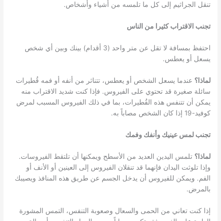
تنقل الجراثيم إلى كل ما تلمسه من أشياء وأشخاص.
تجنب الاقتراب كثيرا من الناس
احتفظ بمسافة لا تقل عن متر واحد (3 أقدام) بينك وبين أي شخص
يسعل أو يعطس.
لماذا؟
عندما يسعل الشخص أو يعطس، تتناثر من أنفه أو فمه قُطيرات
سائلة صغيرة قد تحتوي على الفيروس. فإذا كنت شديد الاقتراب منه
يمكن أن تتنفس هذه القُطيرات، بما في ذلك الفيروس المسبب لمرض
كوفيد-19 إذا كان الشخص مصاباً به.
تجنب لمس عينيك وأنفك وفمك
لماذا؟
تلمس اليدين العديد من الأسطح ويمكنها أن تلتقط الفيروسات.
وإذا تلوثت اليدان فإنهما قد تنقلان الفيروس إلى العينين أو الأنف أو
الفم. ويمكن للفيروس أن يدخل الجسم عن طريق هذه المنافذ ويصيبك
بالمرض.
إذا كنت تعاني من الحمى والسعال وصعوبة التنفس، التمس المشورة