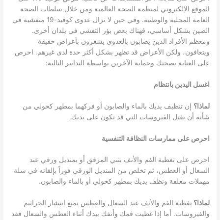
الموقع الإلكتروني لمنظمة الصحة العالمية ومن خلال سلطات الصحة
العامة المحلية والوطنية. وفي حين لا تزال عدوى كوفيد-19 متفشية في
الصين بشكل أساسي، فهناك بعض بؤر التفشي في بلدان أخرى.
ومعظم الأفراد الذين يصابون بالعدوى يشعرون بأعراض خفيفة
ويتعافون، ولكن الأعراض قد تظهر بشكل أكثر حدة لدى غيرهم. احرص
على العناية بصحتك وحماية الآخرين بواسطة التدابير التالية:
اغسل اليدين بانتظام
لماذا؟
إن تنظيف يديك بالماء والصابون أو فركهما بمطهر كحولي من
شأنه أن يقتل الفيروسات التي قد تكون على يديك.
احرص على ممارسات النظافة التنفسية
احرص على تغطية الفم والأنف بثني المرفق أو بمنديل ورقي عند
السعال أو العطس، ثم تخلص من المنديل الورقي فوراً بإلقائه في سلة
مهملات مغلقة ونظف يديك بمطهر كحولي أو بالماء والصابون.
لماذا؟
تغطية الفم والأنف عند السعال والعطس تمنع انتشار الجراثيم
والفيروسات. أما إذا غطيت فمك وأنفك بيدك أثناء العطس والسعال فقد