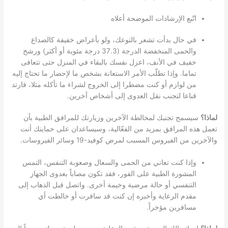
اتّبع الإرشادات الموضحة أعلاه
في حال بدأت تشعر بالتوعك، ولو بأعراض خفيفة كالصداع
والحمى المنخفضة الدرجة (37.3 درجة مئوية أو أكثر) ورشح
خفيف في الأنف، اعزل نفسك بالبقاء في المنزل حتى تتعافى
تماما. وإذا تطلّب الأمر الاستعانة بشخص ما لإحضار ما تحتاج إليه
من لوازم أو كنت مضطرا إلى الخروج لشراء ما تأكله مثلا، فارتد
قناعا لتجنب نقل العدوى إلى أشخاص آخرين.
لماذا؟
سيسمح تجنبك لمخالطة الآخرين وزيارتك للمرافق الطبية بأن
تعمل هذه المرافق بمزيد من الفعّالية، وسيساعدان على حمايتك أنت
والآخرين من الفيروس المسبب لمرض كوفيد-19 وسائر الفيروسات.
وإذا كنت تعاني من الحمى والسعال وصعوبة التنفس، التمس
المشورة الطبية على الفور، فقد تكون مصاباً بعدوى الجهاز
التنفسي أو حالة مرضية وخيمة أخرى. واتصل قبل الذهاب إلى
مقدم الرعاية وأخبره إن كنت قد سافرت أو خالطت أي
مسافرين مؤخراً.