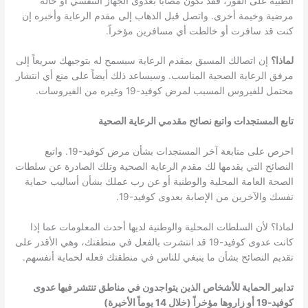
الطبية على الفور، فقد تكون مصاباً بعدوى الجهاز التنفسي أو حالة
مرضية وخيمة أخرى. واتصل قبل الذهاب إلى مقدم الرعاية وأخبره إن
كنت قد سافرت أو خالطت أي مسافرين مؤخراً.
لماذا؟
إن اتصالك المسبق بمقدم الرعاية سيسمح له بتوجيهك سريعاً إلى
مرفق الرعاية الصحية المناسب. وسيساعد ذلك أيضاً على منع أي انتشار
محتمل للفيروس المسبب لمرض كوفيد-19 وغيره من الفيروسات.
تابع المستجدات واتبع نصائح مقدمي الرعاية الصحية
احرص على متابعة آخر المستجدات بشأن مرض كوفيد-19. واتبع
النصائح التي يقدمها لك مقدم الرعاية الصحية وتلك الصادرة عن سلطات
الصحة العامة المحلية والوطنية أو عن رب عملك بشأن أساليب حماية
نفسك والآخرين من الإصابة بعدوى كوفيد-19.
لماذا؟ لأن السلطات المحلية والوطنية لديها أحدث المعلومات عما إذا
كانت عدوى كوفيد-19 قد انتشرت بالفعل في منطقتك، وهي الأقدر على
تقديم النصائح بشأن ما ينبغي للناس في منطقتك فعله لحماية أنفسهم.
تدابير الحماية للأشخاص الذين يتواجدون في مناطق تنتشر فيها عدوى
كوفيد-19 أو زاروها مؤخراً (خلال 14 يوماً الأخيرة)