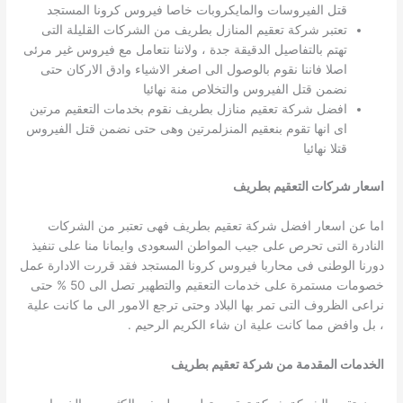
قتل الفيروسات والمايكروبات خاصا فيروس كرونا المستجد
تعتبر شركة تعقيم المنازل بطريف من الشركات القليلة التى
تهتم بالتفاصيل الدقيقة جدة ، ولاننا نتعامل مع فيروس غير مرئى
اصلا فاننا نقوم بالوصول الى اصغر الاشياء وادق الاركان حتى
نضمن قتل الفيروس والتخلاص منة نهائيا
افضل شركة تعقيم منازل بطريف نقوم بخدمات التعقيم مرتين
اى انها تقوم بنعقيم المنزلمرتين وهى حتى نضمن قتل الفيروس
قتلا نهائيا
اسعار شركات التعقيم بطريف
اما عن اسعار افضل شركة تعقيم بطريف فهى تعتبر من الشركات
النادرة التى تحرص على جيب المواطن السعودى وايمانا منا على تنفيذ
دورنا الوطنى فى محاربا فيروس كرونا المستجد فقد قررت الادارة عمل
خصومات مستمرة على خدمات التعقيم والتطهير تصل الى 50 % حتى
نراعى الظروف التى تمر بها البلاد وحتى ترجع الامور الى ما كانت علية
، بل وافض مما كانت علية ان شاء الكريم الرحيم .
الخدمات المقدمة من شركة تعقيم بطريف