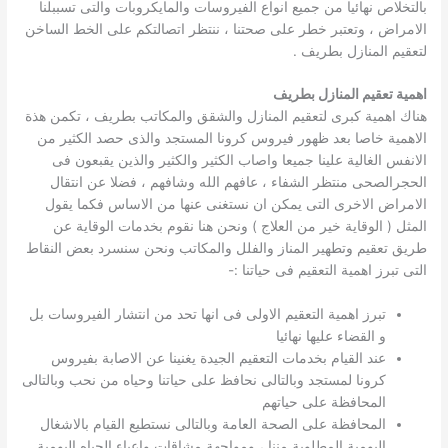
بالتخلاص نهائيا من جميع انواع الفيروسات والمايكروبات والتى تسببلنا
الامراض ، وتعتبر خطر على صحتنا ، ننتظر اتصالتكم على الخط الساخن
لتعقيم المنازل بطريف .
اهمية تعقيم المنازل بطريف
هناك اهمية كبرى لتعقيم المنازل والشقق والمكاتب بطريف ، تكمن هذة
الاهمية خاصا بعد ظهور فيروس كرونا المستجد والذى حصد الكثير من
الانفس الغالية علينا جميعا واصاب الكثير والكثير والذين يقبعون فى
الحجرالصحى منتظر الشفاء ، عافهم الله وشافهم ، فضلا عن انتقال
الامراض الاخرى التى يمكن ان نستغنى عنها من الاساس فكما يقول
المثل ( الوقاية خير من العلاج ) ونحن هنا نقوم بخدمات الوقاية عن
طريق تعقيم وتطهير المناز والفلل والمكاتب ونحن سنسرد بعض النقاط
التى تبرز اهمية التعقيم فى حياتنا :-
تبرز اهمية التعقيم الاولى فى انها تحد من انتشار الفيروسات بل
و القضاء عليها نهائيا
عند القيام بخدمات التعقيم الجيدة يغنينا عن الاصابة بفيروس
كرونا لمستجد وبالتالى نحافظ على حياتنا وحياه من نحب وبالتالى
المحافظة على حياتهم
المحافظة على الصحة العامة وبالتالى نستطيع القيام بالاشغال
اليومية المطلوبة مننا ، ومواجهة مشاقات واعباء الحياه اليومية