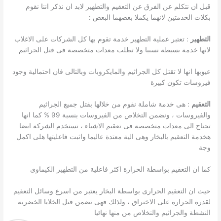
قبل ان نتكلم عن الفرق عن التعقيم والتطهير لابد ان نذكر اننا نقوم
بكلات الخدمتين لانهما يكملا بعضهما البعض :
التطهير
: تعتبر عملية التطهير خدمة تقوم بها كل الشركات على الاغلاب
لانها خدمة بسيطة نسبيا ولا تطلب معدات متخصصة فى قتل الجراثيم
عيوبها انها لا تقتل كل الجراثيم والمايكروبات وبالتالى فان احتمالية وجود
فيروسات تكون كبيرة
التعقيم
: هى خدمة شاملة نقوم من خلالها بقتل جميع الجراثيم
والفيروسات ، ونضمن التخلاص من الفيروسات بنسبة 99 % كما انها
تحتاج الى معدات متخصصة فى تعقيم الاشياء ، تستخدم الشركة ايضا
هخدمة التعقيم بالبخار وهى الية معتدة عاليما واثبت فاعليتها هلى اكمل
وجة
كما ان التعقيم بواسطة الحرارة اكثر فاعلية من التطهير الكيماوى
حيث ان التعقيم الحرارى بواسطة البخار يعتبر من اسرع وسائل التعقيم
لقدرة الحرارة على الاختراق ، ولذلك فهى تضمن قتل الخلايا الخضرية
النشطة والجراثيم والتخلاص من منها نهائيا