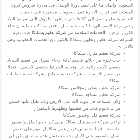
السعودى وايمانا منا على تنفيذ دورنا الوطنى فى محاربا فيروس كرونا
المستجد فقد قررت الادارة عمل خصومات مستمرة على خدمات
التعقيم والتطهير تصل الى 50 % حتى نراعى الظروف التى تمر بها البلاد
وحتى ترجع الامور الى ما كانت علية ، بل وافض مما كانت علية ان شاء
الكريم الرحيم .
الخدمات المقدمة من شركة تعقيم بسكاكا
حيث تقوم
الشركة شركة تعقيم وتطهير بسكاكا بالكثير من الخدمات التعقيمية وهى
كالاتى :-
شركة تعقيم منازل بسكاكا
حيث نقوم من خلالها بتعقيم كافة ارجاء المنزل من تعقيم السجاد
وتعقيم الكنب والمجالس وتعقيم الحوائط وتعقيم الاسقف ، فضلا
عن تعقيم الارضيات ، شركة تعقيم مطابخ وشركة تعقيم حمامات
بسكاكا
شركة تعقيم شقق ومجالس بسكاكا
شركة تعقيم مساجد بسكاكا
ولان المساجد هى بيوت الله على الارض ولاننا نقبل عليها خمس
مرات باليوم فلابد من تعقيمها وتطهيرها باستمرار
شركة تعقيم فلل وقصور بسكاكا
تراعى شركة تعقيم فلل بسكاكا مدى كبر حجم الفلل والقصور
لذلك نحن قمنا بتخصيص فريق عمل متكامل يقوم على تعقيم
الفلل والقصور على اكمل وجة مع ضمان عدم ترك اى ركن فى