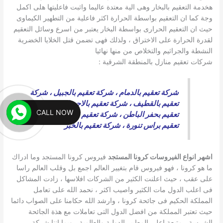
هخدمة التعقيم بالبخار وهى الية معتدة عاليما واثبت فاعليتها هلى اكمل
وجة كما ان التعقيم بواسطة الحرارة اكثر فاعلية من التطهير الكيماوى
حيث ان التعقيم الحرارى بواسطة البخار يعتبر من اسرع وسائل التعقيم
لقدرة الحرارة على الاختراق ، ولذلك فهى تضمن قتل الخلايا الخضرية
النشطة والجراثيم والتخلاص من منها نهائيا
شركات تعقيم منازل بالمنطقة الشرقية :
شركة تعقيم بالدمام
،
شركة تعقيم بالجبيل
،
شركة
تعقيم بالقطيف
،
شركة تعقيم بالاحساء
،
شركة
CALL NOW
تعقيم بحفر الباطن
،
شركة تعقيم بالخفجى
،
شركة
تعقيم براس تنورة
،
شركة تعقيم بالخبر
اشهر انواع الفيروسات كرونا المستجد
فيروس كرونا المستجد وما ادراك
ما هو كرونا ، فهو فيروس قام بتغيير العالم اجمع بل وقلب العالم راسا
على عقب ، حيث اعلنت الكثير من الشركات افلاسها ، زادت المشاكل
فى اعلب الدول مات الكثير واصيب اكثر ، نحمد الله على تعامل
المملكة الحكيم فى جائحة كرونا ، وارشد الله حكامنا على الصواب دائما
حيث تعتبر المملكة من افضل الدول التى تعاملات مع هذة الجائحة
الشرسة ، متبعة اعلى المعايير الدولية والعالمية ، وبما اننا شركة