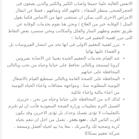
الانفس الغالية علينا جميعا واصاب الكثير والكثير والذين يقبعون فى
الحجرالصحى منتظر الشفاء ، عافهم الله وشافهم ، فضلا عن انتقال
الامراض الاخرى التى يمكن ان نستغنى عنها من الاساس فكما يقول
المثل ( الوقاية خير من العلاج ) ونحن هنا نقوم بخدمات الوقاية عن
طريق تعقيم وتطهير المناز والفلل والمكاتب ونحن سنسرد بعض النقاط
التى تبرز اهمية التعقيم فى حياتنا :-
تبرز اهمية التعقيم الاولى فى انها تحد من انتشار الفيروسات بل
و القضاء عليها نهائيا
عند القيام بخدمات التعقيم الجيدة يغنينا عن الاصابة بفيروس
كرونا لمستجد وبالتالى نحافظ على حياتنا وحياه من نحب وبالتالى
المحافظة على حياتهم
المحافظة على الصحة العامة وبالتالى نستطيع القيام بالاشغال
اليومية المطلوبة مننا ، ومواجهة مشاقات واعباء الحياه اليومية
من اعباء مالية واعباء عائلية
لذلك لابد من المحافظة على حياتنا وحياه من نحن ، عزيزى
العميل التزم بتعليمات وزارة الصحة السعودية فأنت ان لم تلتزم
بالتعليمات لا تؤذى نفسك وحدك بل تؤذى الاخرين وقد يكون
أقرب الناس اليك ،
نعود بحذر
، نعمل من اجل ان تنعم بحياه
كرية وصحية لك ولاسرتك ، معا يدا بيد لحياه أفضل وممتعة ،
شركة تعقيم بسكاكا