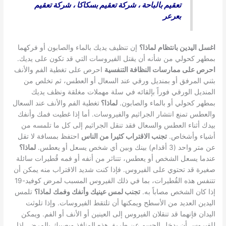
تعقيم بالباحة
،
شركة تعقيم بسكاكا
،
شركة تعقيم
بعرعر
اغسل اليدين بانتظام
لماذا؟
إن تنظيف يديك بالماء والصابون أو فركهما
بمطهر كحولي من شأنه أن يقتل الفيروسات التي قد تكون على يديك.
احرص على ممارسات النظافة التنفسية
احرص على تغطية الفم والأنف
بثني المرفق أو بمنديل ورقي عند السعال أو العطس، ثم تخلص من
المنديل الورقي فوراً بإلقائه في سلة مهملات مغلقة ونظف يديك
بمطهر كحولي أو بالماء والصابون.
لماذا؟
تغطية الفم والأنف عند السعال
والعطس تمنع انتشار الجراثيم والفيروسات. أما إذا غطيت فمك وأنفك
بيدك أثناء العطس والسعال فقد تنقل الجراثيم إلى كل ما تلمسه من
أشياء وأشخاص.
تجنب الاقتراب كثيرا من الناس
احتفظ بمسافة لا تقل
عن متر واحد (3 أقدام) بينك وبين أي شخص يسعل أو يعطس.
لماذا؟
عندما يسعل الشخص أو يعطس، تتناثر من أنفه أو فمه قُطيرات سائلة
صغيرة قد تحتوي على الفيروس. فإذا كنت شديد الاقتراب منه يمكن أن
تتنفس هذه القُطيرات، بما في ذلك الفيروس المسبب لمرض كوفيد-19
إذا كان الشخص مصاباً به.
تجنب لمس عينيك وأنفك وفمك
لماذا؟
تلمس
اليدين العديد من الأسطح ويمكنها أن تلتقط الفيروسات. وإذا تلوثت
اليدان فإنهما قد تنقلان الفيروس إلى العينين أو الأنف أو الفم. ويمكن
للفيروس أن يدخل الجسم عن طريق هذه المنافذ ويصيبك بالمرض. إذا