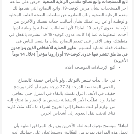
تابع المستجدات واتبع نصائح مقدمي الرعاية الصحية
احرص على متابعة
آخر المستجدات بشأن مرض كوفيد-19. واتبع النصائح التي يقدمها لك
مقدم الرعاية الصحية وتلك الصادرة عن سلطات الصحة العامة المحلية
والوطنية أو عن رب عملك بشأن أساليب حماية نفسك والآخرين من
الإصابة بعدوى كوفيد-19. لماذا؟ لأن السلطات المحلية والوطنية لديها
أحدث المعلومات عما إذا كانت عدوى كوفيد-19 قد انتشرت بالفعل في
منطقتك، وهي الأقدر على تقديم النصائح بشأن ما ينبغي للناس في
منطقتك فعله لحماية أنفسهم.
تدابير الحماية للأشخاص الذين يتواجدون
في مناطق تنتشر فيها عدوى كوفيد-19 أو زاروها مؤخراً (خلال 14 يوماً
الأخيرة)
اتّبع الإرشادات الموضحة أعلاه
في حال بدأت تشعر بالتوعك، ولو بأعراض خفيفة كالصداع
والحمى المنخفضة الدرجة (37.3 درجة مئوية أو أكثر) ورشح
خفيف في الأنف، اعزل نفسك بالبقاء في المنزل حتى تتعافى
تماما. وإذا تطلّب الأمر الاستعانة بشخص ما لإحضار ما تحتاج إليه
من لوازم أو كنت مضطرا إلى الخروج لشراء ما تأكله مثلا، فارتد
قناعا لتجنب نقل العدوى إلى أشخاص آخرين.
لماذا؟
سيسمح تجنبك لمخالطة الآخرين وزيارتك للمرافق الطبية بأن
تعمل هذه المرافق بمزيد من الفعّالية، وسيساعدان على حمايتك أنت