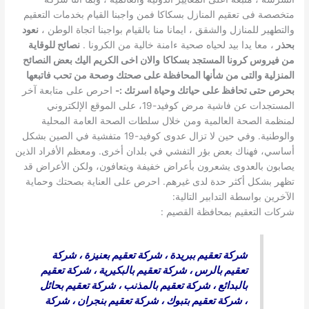
متخصصة فى تعقيم المنازل بسكاكا فمن واجبنا القيام بخدمات التعقيم
والتطهير للمنازل والشقق ، ايمانا منا بالقيام بواجبنا اتجاة الوطن ،
نعود
بحذر
، معا يدا بيد لحياه صحية ءامنة خالية من الكرونا .
نصائح للوقاية
من فيروس كرونا المستجد بسكاكا
والان اخى الكريم اليك بعض النصائح
المنزلية والتى من شأنها المحافظة على صحتك وصحة من تحب فاتبعها
بحرص حتى تحافظ على حياتك وحياة اسرتك :-
احرص على متابعة آخر
المستجدات عن فاشية مرض كوفيد-19، على الموقع الإلكتروني
لمنظمة الصحة العالمية ومن خلال سلطات الصحة العامة المحلية
والوطنية. وفي حين لا تزال عدوى كوفيد-19 متفشية في الصين بشكل
أساسي، فهناك بعض بؤر التفشي في بلدان أخرى. ومعظم الأفراد الذين
يصابون بالعدوى يشعرون بأعراض خفيفة ويتعافون، ولكن الأعراض قد
تظهر بشكل أكثر حدة لدى غيرهم. احرص على العناية بصحتك وحماية
الآخرين بواسطة التدابير التالية:
شركات التعقيم بمحافظة القصيم :
شركة تعقيم ببريدة
،
شركة تعقيم بعنيزة
،
شركة
تعقيم بالرس
،
شركة تعقيم بالبكيرية
،
شركة تعقيم
بالبدائع
،
شركة تعقيم بالمذنب
،
شركة تعقيم بحائل
،
شركة تعقيم بتبوك
،
شركة تعقيم بنجران
،
شركة