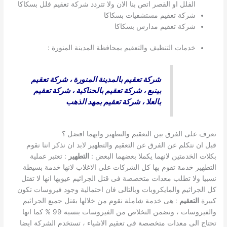
الفلل او القصر اتص بنا الان ولا تتردد شركة تعقيم فلل بسكاكا
شركة تعقيم مستشفيات بسكاكا
شركة تعقيم مدارس بسكاكا
خدمات التنظيف والتعقيم بمحافظة المدينة المنورة :
شركة تعقيم بالمدينة المنورة
،
شركة تعقيم
بينبع
،
شركة تعقيم بالحناكية
،
شركة تعقيم
بالعلا
،
شركة تعقيم بمهد الذهب
تعرف على الفرق بين التعقيم والتطهير وايهما افضل ؟
قبل ان نتكلم عن الفرق عن التعقيم والتطهير لابد ان نذكر اننا نقوم
بكلات الخدمتين لانهما يكملا بعضهما البعض :
التطهير
: تعتبر عملية
التطهير خدمة تقوم بها كل الشركات على الاغلاب لانها خدمة بسيطة
نسبيا ولا تطلب معدات متخصصة فى قتل الجراثيم عيوبها انها لا تقتل
كل الجراثيم والمايكروبات وبالتالى فان احتمالية وجود فيروسات تكون
كبيرة
التعقيم
: هى خدمة شاملة نقوم من خلالها بقتل جميع الجراثيم
والفيروسات ، ونضمن التخلاص من الفيروسات بنسبة 99 % كما انها
تحتاج الى معدات متخصصة فى تعقيم الاشياء ، تستخدم الشركة ايضا