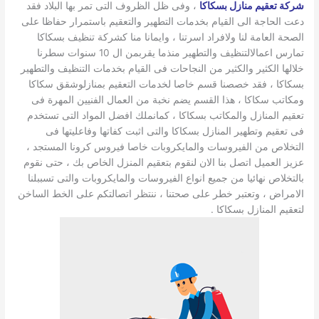
شركة تعقيم منازل بسكاكا
، وفى ظل الظروف التى تمر بها البلاد فقد
دعت الحاجة الى القيام بخدمات التطهير والتعقيم باستمرار حفاظا على
الصحة العامة لنا ولافراد اسرتنا ، وايمانا منا كشركة تنظيف بسكاكا
تمارس اعمالالتنظيف والتطهير منذما يقربمن ال 10 سنوات سطرنا
خلالها الكثير والكثير من النجاحات فى القيام بخدمات التنظيف والتطهير
بسكاكا ، فقد خصصنا قسم خاصا لخدمات التعقيم بمنازلوشقق سكاكا
ومكاتب سكاكا ، هذا القسم يضم نخبة من العمال الفنيين المهرة فى
تعقيم المنازل والمكاتب بسكاكا ، كمانملك افضل المواد التى تستخدم
فى تعقيم وتطهير المنازل بسكاكا والتى اثبت كفاتها وفاعليتها فى
التخلاص من الفيروسات والمايكروبات خاصا فيروس كرونا المستجد ،
عزيز العميل اتصل بنا الان لنقوم بتعقيم المنزل الخاص بك ، حتى نقوم
بالتخلاص نهائيا من جميع انواع الفيروسات والمايكروبات والتى تسببلنا
الامراض ، وتعتبر خطر على صحتنا ، ننتظر اتصالتكم على الخط الساخن
لتعقيم المنازل بسكاكا .