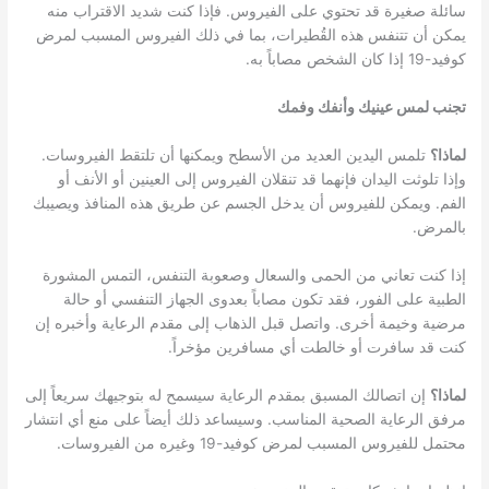
سائلة صغيرة قد تحتوي على الفيروس. فإذا كنت شديد الاقتراب منه
يمكن أن تتنفس هذه القُطيرات، بما في ذلك الفيروس المسبب لمرض
كوفيد-19 إذا كان الشخص مصاباً به.
تجنب لمس عينيك وأنفك وفمك
لماذا؟
تلمس اليدين العديد من الأسطح ويمكنها أن تلتقط الفيروسات.
وإذا تلوثت اليدان فإنهما قد تنقلان الفيروس إلى العينين أو الأنف أو
الفم. ويمكن للفيروس أن يدخل الجسم عن طريق هذه المنافذ ويصيبك
بالمرض.
إذا كنت تعاني من الحمى والسعال وصعوبة التنفس، التمس المشورة
الطبية على الفور، فقد تكون مصاباً بعدوى الجهاز التنفسي أو حالة
مرضية وخيمة أخرى. واتصل قبل الذهاب إلى مقدم الرعاية وأخبره إن
كنت قد سافرت أو خالطت أي مسافرين مؤخراً.
لماذا؟
إن اتصالك المسبق بمقدم الرعاية سيسمح له بتوجيهك سريعاً إلى
مرفق الرعاية الصحية المناسب. وسيساعد ذلك أيضاً على منع أي انتشار
محتمل للفيروس المسبب لمرض كوفيد-19 وغيره من الفيروسات.