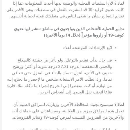
لماذا؟ لأن السلطات المحلية والوطنية لديها أحدث المعلومات عما إذا
كانت عدوى كوفيد-19 قد انتشرت بالفعل في منطقتك، وهي الأقدر على
تقديم النصائح بشأن ما ينبغي للناس في منطقتك فعله لحماية أنفسهم.
تدابير الحماية للأشخاص الذين يتواجدون في مناطق تنتشر فيها عدوى
كوفيد-19 أو زاروها مؤخراً (خلال 14 يوماً الأخيرة)
اتّبع الإرشادات الموضحة أعلاه
في حال بدأت تشعر بالتوعك، ولو بأعراض خفيفة كالصداع
والحمى المنخفضة الدرجة (37.3 درجة مئوية أو أكثر) ورشح
خفيف في الأنف، اعزل نفسك بالبقاء في المنزل حتى تتعافى
تماما. وإذا تطلّب الأمر الاستعانة بشخص ما لإحضار ما تحتاج إليه
من لوازم أو كنت مضطرا إلى الخروج لشراء ما تأكله مثلا، فارتد
قناعا لتجنب نقل العدوى إلى أشخاص آخرين.
لماذا؟
سيسمح تجنبك لمخالطة الآخرين وزيارتك للمرافق الطبية بأن
تعمل هذه المرافق بمزيد من الفعّالية، وسيساعدان على حمايتك أنت
والآخرين من الفيروس المسبب لمرض كوفيد-19 وسائر الفيروسات.
وإذا كنت تعاني من الحمى والسعال وصعوبة التنفس، التمس