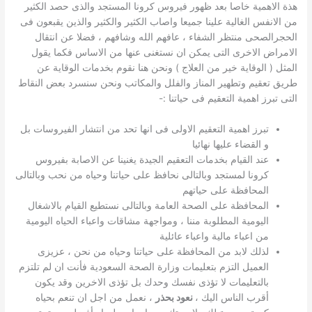
هذة الاهمية خاصا بعد ظهور فيروس كرونا المستجد والذى حصد الكثير
من الانفس الغالية علينا جميعا واصاب الكثير والكثير والذين يقبعون فى
الحجرالصحى منتظر الشفاء ، عافهم الله وشافهم ، فضلا عن انتقال
الامراض الاخرى التى يمكن ان نستغنى عنها من الاساس فكما يقول
المثل ( الوقاية خير من العلاج ) ونحن هنا نقوم بخدمات الوقاية عن
طريق تعقيم وتطهير المناز والفلل والمكاتب ونحن سنسرد بعض النقاط
التى تبرز اهمية التعقيم فى حياتنا :-
تبرز اهمية التعقيم الاولى فى انها تحد من انتشار الفيروسات بل
و القضاء عليها نهائيا
عند القيام بخدمات التعقيم الجيدة يغنينا عن الاصابة بفيروس
كرونا لمستجد وبالتالى نحافظ على حياتنا وحياه من نحب وبالتالى
المحافظة على حياتهم
المحافظة على الصحة العامة وبالتالى نستطيع القيام بالاشغال
اليومية المطلوبة مننا ، ومواجهة مشاقات واعباء الحياه اليومية
من اعباء مالية واعباء عائلية
لذلك لابد من المحافظة على حياتنا وحياه من نحن ، عزيزى
العميل التزم بتعليمات وزارة الصحة السعودية فأنت ان لم تلتزم
بالتعليمات لا تؤذى نفسك وحدك بل تؤذى الاخرين وقد يكون
أقرب الناس اليك ،
نعود بحذر
، نعمل من اجل ان تنعم بحياه