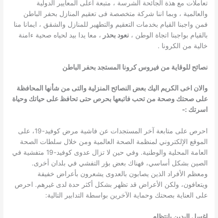
تعاملات مع هذة الجائحة الشرسة ، متبعة اعلى المعايير الدولية
والعالمية ، وبما اننا شركة متخصصة فى تعقيم المنازل بحفر الباطن
فمن واجبنا القيام بخدمات التعقيم والتطهير للمنازل والشقق ، ايمانا منا
بالقيام بواجبنا اتجاة الوطن ،
نعود بحذر
، معا يدا بيد لحياه صحية ءامنة
خالية من الكرونا .
نصائح للوقاية من فيروس كرونا المستجد بحفر الباطن
والان اخى الكريم اليك بعض النصائح المنزلية والتى من شأنها المحافظة
على صحتك وصحة من تحب فاتبعها بحرص حتى تحافظ على حياتك وحياة
اسرتك :-
احرص على متابعة آخر المستجدات عن فاشية مرض كوفيد-19، على
الموقع الإلكتروني لمنظمة الصحة العالمية ومن خلال سلطات الصحة
العامة المحلية والوطنية. وفي حين لا تزال عدوى كوفيد-19 متفشية في
الصين بشكل أساسي، فهناك بعض بؤر التفشي في بلدان أخرى.
ومعظم الأفراد الذين يصابون بالعدوى يشعرون بأعراض خفيفة
ويتعافون، ولكن الأعراض قد تظهر بشكل أكثر حدة لدى غيرهم. احرص
على العناية بصحتك وحماية الآخرين بواسطة التدابير التالية:
اغسل اليدين بانتظام