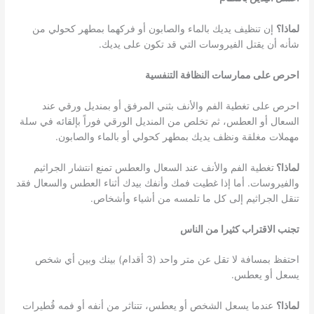
لماذا؟
إن تنظيف يديك بالماء والصابون أو فركهما بمطهر كحولي من
شأنه أن يقتل الفيروسات التي قد تكون على يديك.
احرص على ممارسات النظافة التنفسية
احرص على تغطية الفم والأنف بثني المرفق أو بمنديل ورقي عند
السعال أو العطس، ثم تخلص من المنديل الورقي فوراً بإلقائه في سلة
مهملات مغلقة ونظف يديك بمطهر كحولي أو بالماء والصابون.
لماذا؟
تغطية الفم والأنف عند السعال والعطس تمنع انتشار الجراثيم
والفيروسات. أما إذا غطيت فمك وأنفك بيدك أثناء العطس والسعال فقد
تنقل الجراثيم إلى كل ما تلمسه من أشياء وأشخاص.
تجنب الاقتراب كثيرا من الناس
احتفظ بمسافة لا تقل عن متر واحد (3 أقدام) بينك وبين أي شخص
يسعل أو يعطس.
لماذا؟
عندما يسعل الشخص أو يعطس، تتناثر من أنفه أو فمه قُطيرات