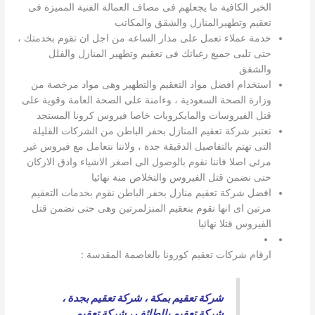
الخبر الكافية ما يجعلهم فى مصاف العمالة الفنية المميزة فى
تعقيم وتطهيرالمنازل والشقق والمكاتب
خدمة عملاء تعمل على مدار الساعه من اجل ان تقوم بخدمتك ،
حتى تلبى جميع رغباتك فى تعقيم وتطهير المنازل والفلل
والشقق
استخدام افضل مواد التعقيم والتطهير وهى مواد مرخصة من
وزارة الصحة السعودية ، وءامنة على الصحة العامة وقوية على
قتل الفيروسات والمايكروبات خاصا فيروس كرونا المستجد
تعتبر شركة تعقيم المنازل بحفر الباطن من الشركات القليلة
التى تهتم بالتفاصيل الدقيقة جدة ، ولاننا نتعامل مع فيروس غير
مرئى اصلا فاننا نقوم بالوصول الى اصغر الاشياء وادق الاركان
حتى نضمن قتل الفيروس والتخلاص منة نهائيا
افضل شركة تعقيم منازل بحفر الباطن نقوم بخدمات التعقيم
مرتين اى انها تقوم بنعقيم المنزلمرتين وهى حتى نضمن قتل
الفيروس قتلا نهائيا
ارقام شركات تعقيم كورونا بالعاصمة المقدسة :
شركة تعقيم بمكة
،
شركة تعقيم بجدة
،
شركة تعقيم بالطائف
،
شركة تعقيم