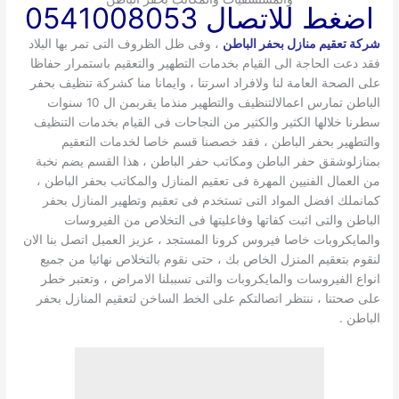
اضغط للاتصال 0541008053
شركة تعقيم منازل بحفر الباطن
، وفى ظل الظروف التى تمر بها البلاد
فقد دعت الحاجة الى القيام بخدمات التطهير والتعقيم باستمرار حفاظا
على الصحة العامة لنا ولافراد اسرتنا ، وايمانا منا كشركة تنظيف بحفر
الباطن تمارس اعمالالتنظيف والتطهير منذما يقربمن ال 10 سنوات
سطرنا خلالها الكثير والكثير من النجاحات فى القيام بخدمات التنظيف
والتطهير بحفر الباطن ، فقد خصصنا قسم خاصا لخدمات التعقيم
بمنازلوشقق حفر الباطن ومكاتب حفر الباطن ، هذا القسم يضم نخبة
من العمال الفنيين المهرة فى تعقيم المنازل والمكاتب بحفر الباطن ،
كمانملك افضل المواد التى تستخدم فى تعقيم وتطهير المنازل بحفر
الباطن والتى اثبت كفاتها وفاعليتها فى التخلاص من الفيروسات
والمايكروبات خاصا فيروس كرونا المستجد ، عزيز العميل اتصل بنا الان
لنقوم بتعقيم المنزل الخاص بك ، حتى نقوم بالتخلاص نهائيا من جميع
انواع الفيروسات والمايكروبات والتى تسببلنا الامراض ، وتعتبر خطر
على صحتنا ، ننتظر اتصالتكم على الخط الساخن لتعقيم المنازل بحفر
الباطن .