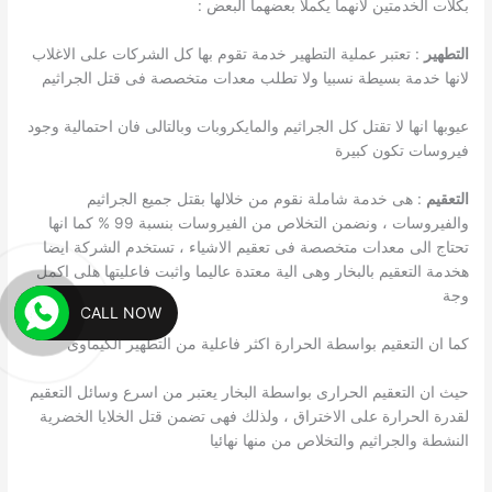
بكلات الخدمتين لانهما يكملا بعضهما البعض :
التطهير
: تعتبر عملية التطهير خدمة تقوم بها كل الشركات على الاغلاب
لانها خدمة بسيطة نسبيا ولا تطلب معدات متخصصة فى قتل الجراثيم
عيوبها انها لا تقتل كل الجراثيم والمايكروبات وبالتالى فان احتمالية وجود
فيروسات تكون كبيرة
التعقيم
: هى خدمة شاملة نقوم من خلالها بقتل جميع الجراثيم
والفيروسات ، ونضمن التخلاص من الفيروسات بنسبة 99 % كما انها
تحتاج الى معدات متخصصة فى تعقيم الاشياء ، تستخدم الشركة ايضا
هخدمة التعقيم بالبخار وهى الية معتدة عاليما واثبت فاعليتها هلى اكمل
وجة
CALL NOW
كما ان التعقيم بواسطة الحرارة اكثر فاعلية من التطهير الكيماوى
حيث ان التعقيم الحرارى بواسطة البخار يعتبر من اسرع وسائل التعقيم
لقدرة الحرارة على الاختراق ، ولذلك فهى تضمن قتل الخلايا الخضرية
النشطة والجراثيم والتخلاص من منها نهائيا