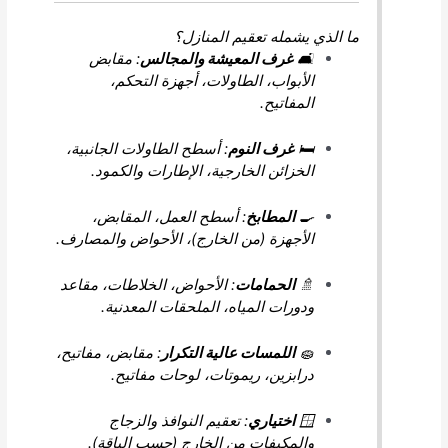
ما الذي يشمله تعقيم المنازل؟
🛋️
غرف المعيشة والمجالس
: مقابض
الأبواب، الطاولات، أجهزة التحكم،
المفاتيح.
🛏️
غرف النوم
: أسطح الطاولات الجانبية،
الخزائن الخارجية، الإطارات والكمود.
🍳
المطابخ
: أسطح العمل، المقابض،
الأجهزة (من الخارج)، الأحواض والمصارف.
🚿
الحمامات
: الأحواض، الخلاطات، مقاعد
ودورات المياه، الملحقات المعدنية.
🧽
اللمسات عالية التكرار
: مقابض، مفاتيح،
درابزين، ريموتات، لوحات مفاتيح.
🪟
اختياري
: تعقيم النوافذ والزجاج
والمكيفات من الخارج (حسب الباقة).