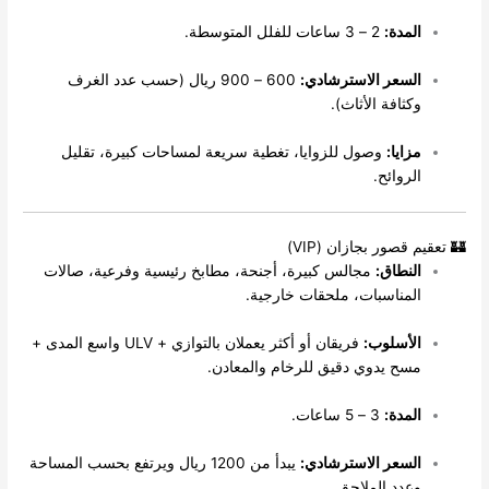
لمدة:
2 – 3 ساعات للفلل المتوسطة.
لسعر الاسترشادي:
600 – 900 ريال (حسب عدد الغرف
كثافة الأثاث).
زايا:
وصول للزوايا، تغطية سريعة لمساحات كبيرة، تقليل
لروائح.
قصور بجازان (VIP)
لنطاق:
مجالس كبيرة، أجنحة، مطابخ رئيسية وفرعية، صالات
لمناسبات، ملحقات خارجية.
لأسلوب:
فريقان أو أكثر يعملان بالتوازي + ULV واسع المدى +
سح يدوي دقيق للرخام والمعادن.
لمدة:
3 – 5 ساعات.
لسعر الاسترشادي:
يبدأ من 1200 ريال ويرتفع بحسب المساحة
عدد الملاحق.