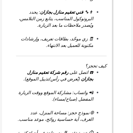
👨‍🔧
فني تعقيم منازل بجازان
: يحدد
البروتوكول المناسب، يتابع زمن التلامس،
ويُصدر ملاحظات ما بعد الزيارة.
🧾 زي موحّد، بطاقات تعريف، وإرشادات
مكتوبة للعميل بعد الانتهاء.
كيف تحجز؟
☎️ اتصل على
رقم شركة تعقيم منازل
بجازان
(يُعرض في رأس/تذييل الموقع).
📲 واتساب: مشاركة الموقع ووقت الزيارة
المفضل (صباح/مساء).
🌐 نموذج حجز: مساحة المنزل، عدد
الغرف، أية حساسية روائح، موعد مناسب.
⏱️ خدمة
نفس اليوم
متاحة في أحياء كثيرة