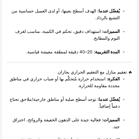
ُفضّل عندما:
الهدف أسطح بعينها، أو لدى العميل حساسية من
لتشبع بالرذاذ.
لمميزات:
استهداف دقيق، تحكم في الكمية، مناسب لغرف
لنوم والمطابخ.
لمدة التقريبية:
20–40 دقيقة لمنطقة معيشة قياسية.
 منازل مع التعقيم الحراري بجازان
لفكرة:
استخدام حرارة مُتحكَّم بها أو ضباب حراري في مناطق
حددة مقاومة للحرارة.
ُفضّل عندما:
توجد أسطح صلبة أو مناطق خارجية/ملاحق تحتاج
عماً إضافياً.
لمميزات:
فعالية جيدة على الدهون الخفيفة والروائح، اختراق
يد.