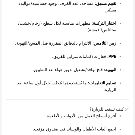
قييم مسبق:
مساحة، عدد الغرف، وجود حساسية/مواليد/
سنّين.
ختيار التركيبة:
مطهرات مناسبة لكل سطح (رخام/خشب/
تانلس/أقمشة).
من التلامس:
الالتزام بالدقائق المقررة قبل المسح/التهوية.
PPE
قفازات/كمامات/مرايل للفريق.
لتهوية:
فتح نوافذ/تشغيل تدوير هواء بعد التطبيق.
سليم التعليمات:
ما يُستخدم/ما يُتجنّب خلال أول ساعة بعد
لزيارة.
ستعد للزيارة؟
فرغ أسطح العمل من الأدوات والأطعمة.
جمع ألعاب الأطفال والوسائد في صندوق مؤقت.