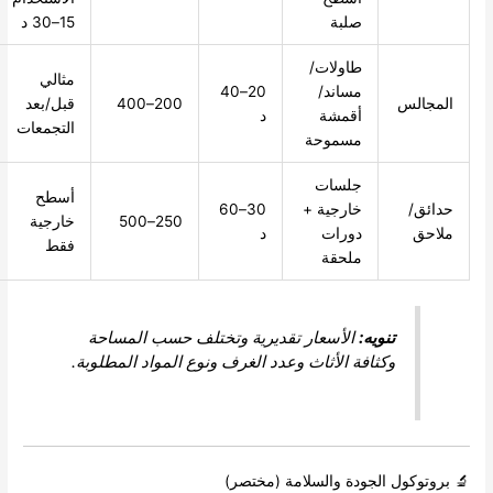
صلبة
15–30 د
طاولات/
مثالي
مساند/
20–40
لس
200–400
قبل/بعد
أقمشة
د
التجمعات
مسموحة
جلسات
أسطح
/
خارجية +
30–60
250–500
خارجية
دورات
د
فقط
ملحقة
تنويه:
الأسعار تقديرية وتختلف حسب المساحة
وكثافة الأثاث وعدد الغرف ونوع المواد المطلوبة.
كول الجودة والسلامة (مختصر)