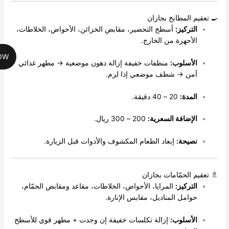
 المطابخ بجازان
لتركيز:
أسطح التحضير، مقابض الخزائن، الأحواض، الخلاطات،
لأجهزة من الخارج.
CALL NOW
لأسلوب:
منظفات خفيفة إزالة دهون موضعية → مطهر غذائي
من → شطف موضعي إذا لزم.
لمدة:
20 – 40 دقيقة.
لإضافة السعرية:
200 – 300 ريال.
صيحة:
إبعاد الطعام المكشوف والأدوات قبل الزيارة.
 الحمّامات بجازان
لتركيز:
المرايا، الأحواض، الخلاطات، مقاعد ومقابض الحمّام،
وامل المناديل، مقابس الإنارة.
لأسلوب:
إزالة تكلسات خفيفة إن وجدت + مطهر قوي للأسطح