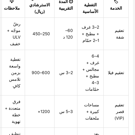
⏱️ المدة
💡
التغطية
الاسترشادي
مة
التقريبية
ملاحظات
الأساسية
(ريال)
رشّ
2–3 غرف
60–
موجّه +
+ مطبخ +
250–450
120 د
ULV
1–2 حمّام
خفيف
4–6
تغطية
غرف +
واسعة
مجالس +
فيلا
2–3 س
600–900
بزمن
مطبخ +
تلامس
3–4
كافٍ
حمّامات
فرق
مساحات
متعددة +
كبيرة +
3–5 س
1200+
خطة
ملحقات
تهوية
بعد
تنظيف