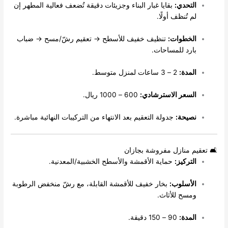
لتحدي:
بقايا غبار البناء وجزيئات دقيقة تُضعف فعالية المطهر إن
م تُنظف أولًا.
لخطوات:
تنظيف خفيف للأسطح → تعقيم رشّ/مسح → ضباب
ارد للمساحات.
لمدة:
2 – 3 ساعات لمنزل متوسط.
لسعر الاسترشادي:
600 – 1000 ريال.
صيحة:
جدولة التعقيم بعد الانتهاء من التركيبات النهائية مباشرة.
م منازل مفروشة بجازان
لتركيز:
حماية الأقمشة والأسطح الخشبية/المعدنية.
لأسلوب:
بخار خفيف للأقمشة القابلة، مع رشّ منخفض الرطوبة
مسح للأثاث.
لمدة:
90 – 150 دقيقة.