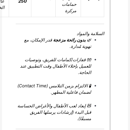
250
عالية
حمامات
الخطورة
مركزة
السلامة والمواد
🌿
بدون رائحة مزعجة
قدر الإمكان، مع
تهوية مُدارة.
🧤 قفازات/كمامات للفريق، وتوصيات
للعميل بإخلاء الأطفال وقت التطبيق عند
الحاجة.
🧪 الالتزام بزمن التلامس (Contact Time)
لضمان فاعلية المطهر.
🧸 إبعاد لعب الأطفال والأغراض الحساسة
قبل البدء (إرشادات يرسلها الفريق
مسبقًا).