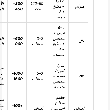
3 غرف
90–120
300–
الأسر
منزلي
+ مطبخ
دقيقة
450
المتوسطة
+ 2
حمام
4–6
غرف +
مجالس
2–3
600–
الفلل
فلل
+ مطبخ
ساعات
900
المتوسطة
+ 4
حمامات
منازل
من يبحث
كبيرة/
3–5
1000–
عن تغطية
VIP
قصور +
ساعات
1600
شاملة
مجالس
وتعطير
متعددة
تعقيم
تعزيز
مطابخ
+100–
مناطق
إضافي
احترافي/
يُضاف