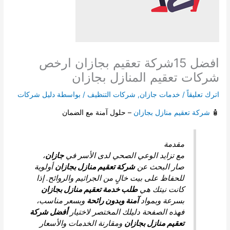
افضل 15شركة تعقيم بجازان ارخص
 تعقيم المنازل بجازان
قاً
/
خدمات جازان
,
شركات التنظيف
/ بواسطة
دليل شركات
تعقيم منازل بجازان
– حلول آمنة مع الضمان
مقدمة
مع تزايد الوعي الصحي لدى الأسر في
جازان
،
صار البحث عن
شركة تعقيم منازل بجازان
أولوية
للحفاظ على بيت خالٍ من الجراثيم والروائح. إذا
كانت نيتك هي
طلب خدمة تعقيم منازل بجازان
بسرعة وبمواد
آمنة وبدون رائحة
وبسعر مناسب،
فهذه الصفحة دليلك المختصر لاختيار
أفضل شركة
تعقيم منازل بجازان
ومقارنة الخدمات والأسعار