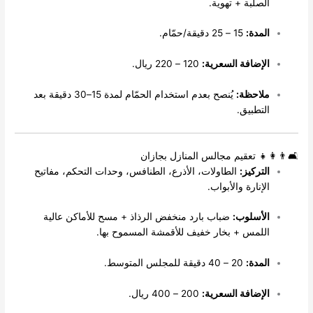
لصلبة + تهوية.
لمدة:
15 – 25 دقيقة/حمّام.
لإضافة السعرية:
120 – 220 ريال.
لاحظة:
يُنصح بعدم استخدام الحمّام لمدة 15–30 دقيقة بعد
لتطبيق.
‍👧 تعقيم مجالس المنازل بجازان
لتركيز:
الطاولات، الأذرع، الطنافس، وحدات التحكم، مفاتيح
لإنارة والأبواب.
لأسلوب:
ضباب بارد منخفض الرذاذ + مسح للأماكن عالية
للمس + بخار خفيف للأقمشة المسموح بها.
لمدة:
20 – 40 دقيقة للمجلس المتوسط.
لإضافة السعرية:
200 – 400 ريال.