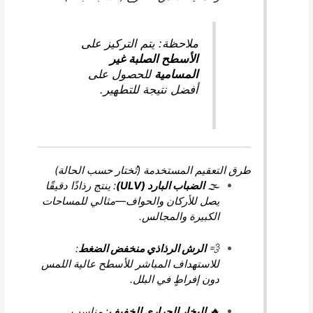
ملاحظة: يتم التركيز على
الأسطح الصلبة غير
المسامية
للحصول على
أفضل نتيجة للتطهير.
طرق التعقيم المستخدمة (تُختار حسب الحالة)
🌫️
الضباب البارد (ULV)
: ينتج رذاذًا دقيقًا
يصل للأركان والحواف—مثالي للمساحات
الكبيرة والمجالس.
💨
الرش الرذاذي منخفض الضغط
:
للاستهداف المباشر للأسطح عالية اللمس
دون إفراطٍ في البلل.
🔥
البخار الحراري الخفيف
: مناسب