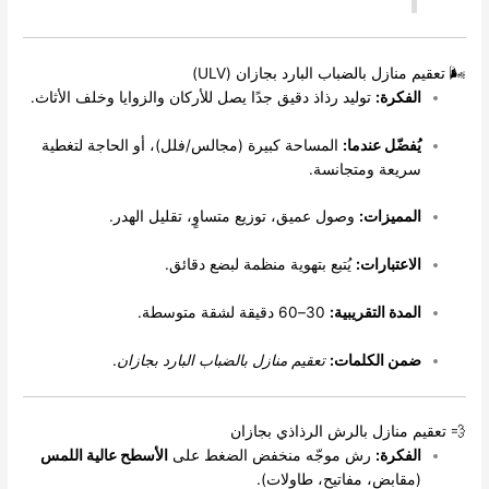
 منازل بالضباب البارد بجازان (ULV)
لفكرة:
توليد رذاذ دقيق جدًا يصل للأركان والزوايا وخلف الأثاث.
ُفضّل عندما:
المساحة كبيرة (مجالس/فلل)، أو الحاجة لتغطية
ريعة ومتجانسة.
لمميزات:
وصول عميق، توزيع متساوٍ، تقليل الهدر.
لاعتبارات:
يُتبع بتهوية منظمة لبضع دقائق.
لمدة التقريبية:
30–60 دقيقة لشقة متوسطة.
من الكلمات:
تعقيم منازل بالضباب البارد بجازان
.
 منازل بالرش الرذاذي بجازان
لفكرة:
رش موجّه منخفض الضغط على
الأسطح عالية اللمس
مقابض، مفاتيح، طاولات).