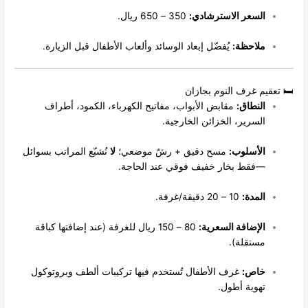
لسعر الاسترشادي:
350 – 650 ريال.
لاحظة:
يُفضّل إبعاد الوسائد وألعاب الأطفال قبل الزيارة.
م غرف النوم بجازان
لنطاق:
مقابض الأبواب، مفاتيح الكهرباء، الكمود، أطراف
لسرير، الخزائن الخارجية.
لأسلوب:
مسح دقيق + رشّ موضعي؛
لا
نُشبّع المراتب بسوائل
فقط بخار خفيف فوقي عند الحاجة.
لمدة:
10 – 20 دقيقة/غرفة.
لإضافة السعرية:
80 – 150 ريال للغرفة (عند إضافتها كباقة
ستقلة).
اص:
غرف الأطفال تُستخدم فيها تركيبات ألطف وبروتوكول
هوية أطول.