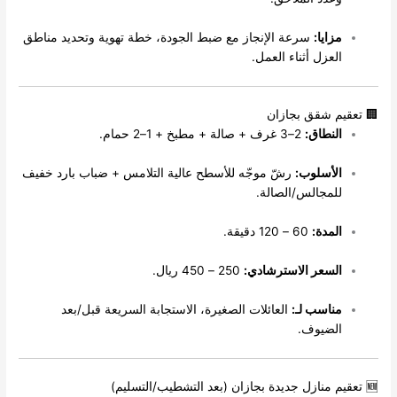
زايا:
سرعة الإنجاز مع ضبط الجودة، خطة تهوية وتحديد مناطق
لعزل أثناء العمل.
م شقق بجازان
لنطاق:
2–3 غرف + صالة + مطبخ + 1–2 حمام.
لأسلوب:
رشّ موجّه للأسطح عالية التلامس + ضباب بارد خفيف
لمجالس/الصالة.
لمدة:
60 – 120 دقيقة.
لسعر الاسترشادي:
250 – 450 ريال.
ناسب لـ:
العائلات الصغيرة، الاستجابة السريعة قبل/بعد
لضيوف.