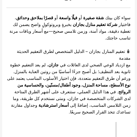
ن بيتك
شقة صغيرة
أو
فيلّا واسعة
أو
قصرًا بملاحق وحدائق
،
ركة تعقيم منازل بجازان
بخبرةٍ وبروتوكولٍ واضح يضمن لك
قيقة، مواد آمنة، وزمن تلامس صحيح—مع أسعار وباقات مرنة
اجتك.
 المنازل بجازان – الدليل المتخصص لطرق التعقيم الحديثة
د الوعي الصحي لدى العائلات في
جازان
، لم يعد التعقيم خطوة
عد التنظيف؛ بل أصبح جزءًا أساسيًا من روتين العناية بالمنزل.
طرق التعقيم متعددة، فإن اختيار الأسلوب المناسب يعتمد على
سطح، مساحة المنزل، وجود أطفال/مسنّين، والحساسية من
 في هذا الدليل العملي، ستتعرف على أشهر الطرق المتاحة
ركات المتخصصة في جازان، ومتى نستخدم كل طريقة، وما
لامس المناسب، إضافةً إلى
أسعار استرشادية
وجداول مقارنة
تخذ القرار الصحيح سريعًا.