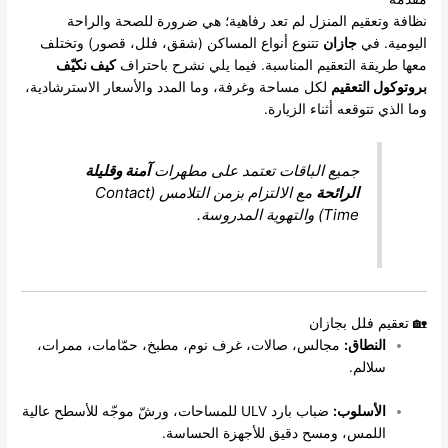
عقيم المنزل لم تعد رفاهية؛ هي ضرورة للصحة والراحة
 في
جازان
تتنوع أنواع المساكن (شقق، فلل، قصور) وتختلف
قة التعقيم المناسبة. فيما يلي نشرح باحتراف
كيف نكيّف
 التعقيم
لكل مساحة وغرفة، وما المدد والأسعار الاسترشادية،
تتوقعه أثناء الزيارة.
جميع الباقات تعتمد على مطهرات
آمنة وقليلة
الرائحة
مع الالتزام بزمن التلامس (Contact
Time) والتهوية المدروسة.
 فلل بجازان
لنطاق:
مجالس، صالات، غرف نوم، مطبخ، حمّامات، ممرات،
لالم.
لأسلوب:
ضباب بارد ULV للمساحات، ورشّ موجّه للأسطح عالية
للمس، ومسح دقيق للأجهزة الحساسة.