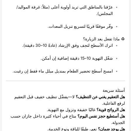
رّفنا بالمناطق التي تريد أولوية أعلى (مثلاً: غرفة المواليد/
لمجلس).
فّر موقفًا قريبًا لتسريع تنزيل المعدات.
تفعل بعد الزيارة؟
ترك الأسطح لتجف وفق الإرشاد (عادةً 10–30 دقيقة).
ل التهوية 10–15 دقيقة إضافية إن أمكن.
مسح أسطح تحضير الطعام بمنديل مبلل ماء فقط إن رغبت.
ريعة
يم يغني عن التنظيف؟
لا—يفضَّل تنظيف خفيف قبل التعقيم
علية.
ئح قوية؟
غالبًا خفيفة وتزول مع التهوية.
يع حجز نفس اليوم؟
متاح في أحياء كثيرة داخل جازان حسب
 ضمان؟
نعم، طبقًا للباقة ونوع الخدمة.