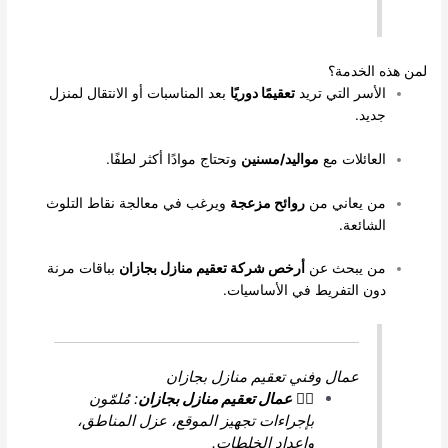
 الخدمة؟
لأسر التي تريد
تعقيمًا دوريًا
بعد المناسبات أو الانتقال لمنزل
ديد.
لعائلات مع
مواليد/مسنين
وتحتاج موادًا أكثر لطفًا.
ن يعاني من
روائح مزعجة
ويرغب في معالجة نقاط التلوث
لشائعة.
ن يبحث عن
أرخص شركة تعقيم منازل بجازان
بباقات مرنة
ون التفريط في الأساسيات.
عمال وفني تعقيم منازل بجازان
👷‍♂️
عمال تعقيم منازل بجازان
: مُلمّون
بإجراءات تجهيز الموقع، عزل المناطق،
وإعداد الخلطات.