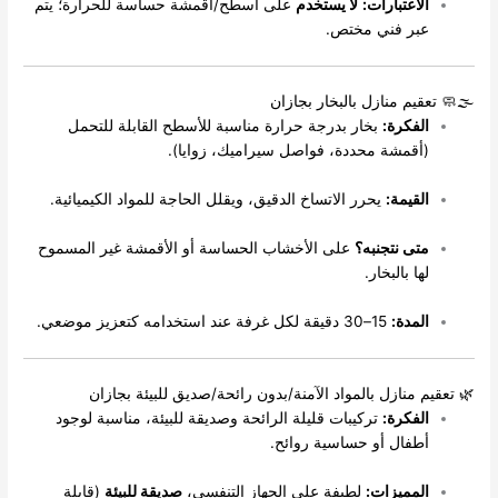
لاعتبارات:
لا يستخدم
على أسطح/أقمشة حساسة للحرارة؛ يتم
بر فني مختص.
قيم منازل بالبخار بجازان
لفكرة:
بخار بدرجة حرارة مناسبة للأسطح القابلة للتحمل
أقمشة محددة، فواصل سيراميك، زوايا).
لقيمة:
يحرر الاتساخ الدقيق، ويقلل الحاجة للمواد الكيميائية.
تى نتجنبه؟
على الأخشاب الحساسة أو الأقمشة غير المسموح
ها بالبخار.
لمدة:
15–30 دقيقة لكل غرفة عند استخدامه كتعزيز موضعي.
 منازل بالمواد الآمنة/بدون رائحة/صديق للبيئة بجازان
لفكرة:
تركيبات قليلة الرائحة وصديقة للبيئة، مناسبة لوجود
طفال أو حساسية روائح.
لمميزات:
لطيفة على الجهاز التنفسي،
صديقة للبيئة
(قابلة