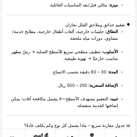
يزة:
مثالي قبل/بعد المناسبات العائلية.
 حدائق وملاحق الفلل بجازان
لنطاق:
جلسات خارجية، ألعاب أطفال خارجية، مطابخ خدمة/
شاوي، دورات مياه ملحقة.
لأسلوب:
تنظيف سطحي سريع للأسطح الصلبة → رشّ مطهر
ناسب خارجيًا → تهوية طبيعية.
لمدة:
30 – 60 دقيقة بحسب الاتساع.
لإضافة السعرية:
250 – 500 ريال.
نبيه:
التعقيم يستهدف الأسطح—لا يشمل مكافحة آفات؛ يمكن
ضافتها كخدمة منفصلة.
 مقارنة سريع – ماذا يشمل كل نوع وكم يكلف عادةً؟
🧭
💰 السعر