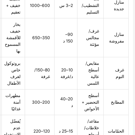
التشطيب/
2–3 س
600–1000
خفيف +
التسليم
تعقيم
بخار
غرف/
خفيف
90–
مجالس
350–650
للأقمشة
شة
150 د
مؤثثة
المسموح
بها
مقابض/
بروتوكول
أسطح
10–20
80–150/
خاص
عالية
د/غرفة
غرفة
لغرف
اللمس
الأطفال
أسطح
مطهرات
20–40
بخ
التحضير +
200–300
آمنة
د
الأحواض
غذائيًا
مقاعد/
يُفضّل
خلاطات/
عدم
مات
15–25 د
120–220
أسطح
الاستخدام