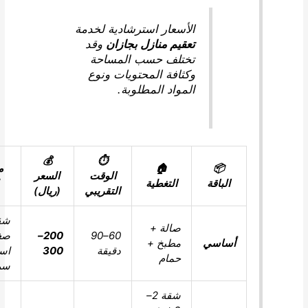
الأسعار استرشادية لخدمة
تعقيم منازل بجازان
وقد
تختلف حسب المساحة
وكثافة المحتويات ونوع
المواد المطلوبة.
💰
⏱️
📦
🏠
مناسب
الوقت
السعر
الباقة
التغطية
لمن؟
التقريبي
(ريال)
شقق
صالة +
60–90
200–
صغيرة/
أساسي
مطبخ +
دقيقة
300
استجابة
حمام
سريعة
شقة 2–