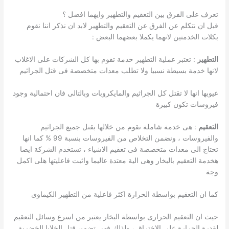
تعرف على الفرق بين التعقيم والتطهير وايهما افضل ؟
قبل ان نتكلم عن الفرق عن التعقيم والتطهير لابد ان نذكر اننا نقوم
بكلات الخدمتين لانهما يكملا بعضهما البعض :
التطهير
: تعتبر عملية التطهير خدمة تقوم بها كل الشركات على الاغلاب
لانها خدمة بسيطة نسبيا ولا تطلب معدات متخصصة فى قتل الجراثيم
عيوبها انها لا تقتل كل الجراثيم والمايكروبات وبالتالى فان احتمالية وجود
فيروسات تكون كبيرة
التعقيم
: هى خدمة شاملة نقوم من خلالها بقتل جميع الجراثيم
والفيروسات ، ونضمن التخلاص من الفيروسات بنسبة 99 % كما انها
تحتاج الى معدات متخصصة فى تعقيم الاشياء ، تستخدم الشركة ايضا
هخدمة التعقيم بالبخار وهى الية معتدة عاليما واثبت فاعليتها هلى اكمل
وجة
كما ان التعقيم بواسطة الحرارة اكثر فاعلية من التطهير الكيماوى
حيث ان التعقيم الحرارى بواسطة البخار يعتبر من اسرع وسائل التعقيم
لقدرة الحرارة على الاختراق ، ولذلك فهى تضمن قتل الخلايا الخضرية