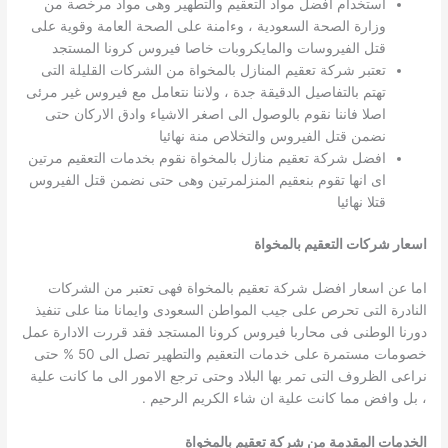
استخدام افضل مواد التعقيم والتطهير وهى مواد مرخصة من
وزارة الصحة السعودية ، وءامنة على الصحة العامة وقوية على
قتل الفيروسات والمايكروبات خاصا فيروس كرونا المستجد
تعتبر شركة تعقيم المنازل بالمخواة من الشركات القليلة التى
تهتم بالتفاصيل الدقيقة جدة ، ولاننا نتعامل مع فيروس غير مرئى
اصلا فاننا نقوم بالوصول الى اصغر الاشياء وادق الاركان حتى
نضمن قتل الفيروس والتخلاص منة نهائيا
افضل شركة تعقيم منازل بالمخواة نقوم بخدمات التعقيم مرتين
اى انها تقوم بنعقيم المنزلمرتين وهى حتى نضمن قتل الفيروس
قتلا نهائيا
اسعار شركات التعقيم بالمخواة
اما عن اسعار افضل شركة تعقيم بالمخواة فهى تعتبر من الشركات
النادرة التى تحرص على جيب المواطن السعودى وايمانا منا على تنفيذ
دورنا الوطنى فى محاربا فيروس كرونا المستجد فقد قررت الادارة عمل
خصومات مستمرة على خدمات التعقيم والتطهير تصل الى 50 % حتى
نراعى الظروف التى تمر بها البلاد وحتى ترجع الامور الى ما كانت علية
، بل وافض مما كانت علية ان شاء الكريم الرحيم .
الخدمات المقدمة من شركة تعقيم بالمخواة