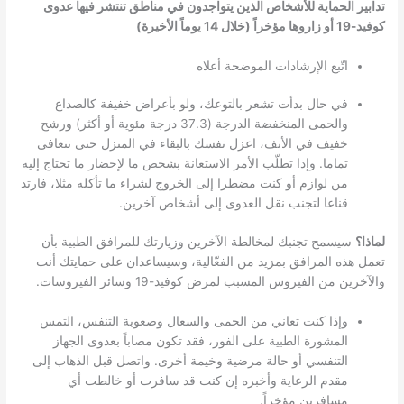
تدابير الحماية للأشخاص الذين يتواجدون في مناطق تنتشر فيها عدوى
كوفيد-19 أو زاروها مؤخراً (خلال 14 يوماً الأخيرة)
اتّبع الإرشادات الموضحة أعلاه
في حال بدأت تشعر بالتوعك، ولو بأعراض خفيفة كالصداع
والحمى المنخفضة الدرجة (37.3 درجة مئوية أو أكثر) ورشح
خفيف في الأنف، اعزل نفسك بالبقاء في المنزل حتى تتعافى
تماما. وإذا تطلّب الأمر الاستعانة بشخص ما لإحضار ما تحتاج إليه
من لوازم أو كنت مضطرا إلى الخروج لشراء ما تأكله مثلا، فارتد
قناعا لتجنب نقل العدوى إلى أشخاص آخرين.
لماذا؟
سيسمح تجنبك لمخالطة الآخرين وزيارتك للمرافق الطبية بأن
تعمل هذه المرافق بمزيد من الفعّالية، وسيساعدان على حمايتك أنت
والآخرين من الفيروس المسبب لمرض كوفيد-19 وسائر الفيروسات.
وإذا كنت تعاني من الحمى والسعال وصعوبة التنفس، التمس
المشورة الطبية على الفور، فقد تكون مصاباً بعدوى الجهاز
التنفسي أو حالة مرضية وخيمة أخرى. واتصل قبل الذهاب إلى
مقدم الرعاية وأخبره إن كنت قد سافرت أو خالطت أي
مسافرين مؤخراً.