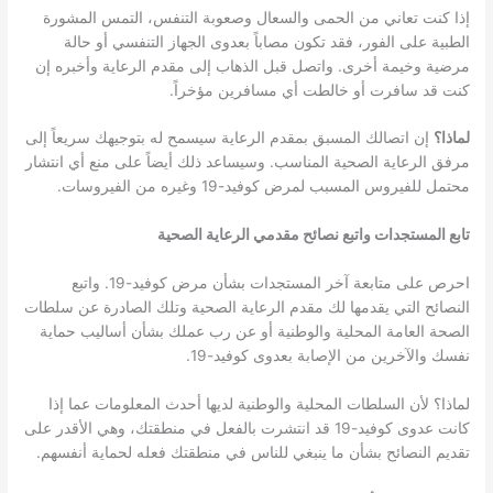
إذا كنت تعاني من الحمى والسعال وصعوبة التنفس، التمس المشورة
الطبية على الفور، فقد تكون مصاباً بعدوى الجهاز التنفسي أو حالة
مرضية وخيمة أخرى. واتصل قبل الذهاب إلى مقدم الرعاية وأخبره إن
كنت قد سافرت أو خالطت أي مسافرين مؤخراً.
لماذا؟
إن اتصالك المسبق بمقدم الرعاية سيسمح له بتوجيهك سريعاً إلى
مرفق الرعاية الصحية المناسب. وسيساعد ذلك أيضاً على منع أي انتشار
محتمل للفيروس المسبب لمرض كوفيد-19 وغيره من الفيروسات.
تابع المستجدات واتبع نصائح مقدمي الرعاية الصحية
احرص على متابعة آخر المستجدات بشأن مرض كوفيد-19. واتبع
النصائح التي يقدمها لك مقدم الرعاية الصحية وتلك الصادرة عن سلطات
الصحة العامة المحلية والوطنية أو عن رب عملك بشأن أساليب حماية
نفسك والآخرين من الإصابة بعدوى كوفيد-19.
لماذا؟ لأن السلطات المحلية والوطنية لديها أحدث المعلومات عما إذا
كانت عدوى كوفيد-19 قد انتشرت بالفعل في منطقتك، وهي الأقدر على
تقديم النصائح بشأن ما ينبغي للناس في منطقتك فعله لحماية أنفسهم.