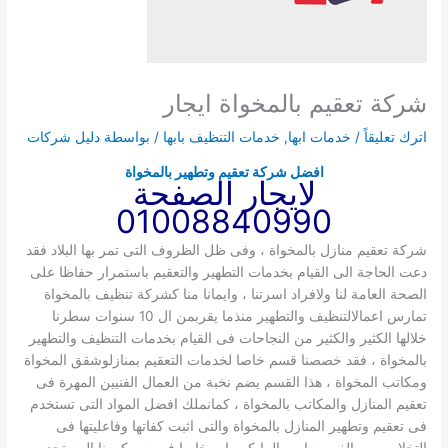
شركة تعقيم بالمخواة ايجار
اترك تعليقاً
/
خدمات ابها
,
خدمات التنظيف بابها
/ بواسطة
دليل شركات
افضل شركة تعقيم وتطهير بالمخواة
لايجار الصفحة
01008840990
شركة تعقيم منازل بالمخواة ، وفى ظل الظروف التى تمر بها البلاد فقد
دعت الحاجة الى القيام بخدمات التطهير والتعقيم باستمرار حفاظا على
الصحة العامة لنا ولافراد اسرتنا ، وايمانا منا كشركة تنظيف بالمخواة
تمارس اعمالالتنظيف والتطهير منذما يقربمن ال 10 سنوات سطرنا
خلالها الكثير والكثير من النجاحات فى القيام بخدمات التنظيف والتطهير
بالمخواة ، فقد خصصنا قسم خاصا لخدمات التعقيم بمنازلوشقق المخواة
ومكاتب المخواة ، هذا القسم يضم نخبة من العمال الفنيين المهرة فى
تعقيم المنازل والمكاتب بالمخواة ، كمانملك افضل المواد التى تستخدم
فى تعقيم وتطهير المنازل بالمخواة والتى اثبت كفاتها وفاعليتها فى
التخلاص من الفيروسات والمايكروبات خاصا فيروس كرونا المستجد ،