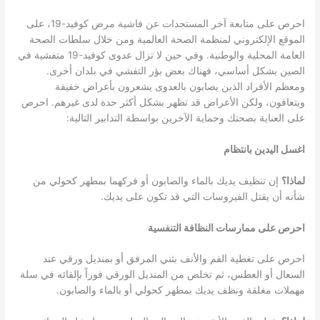
احرص على متابعة آخر المستجدات عن فاشية مرض كوفيد-19، على
الموقع الإلكتروني لمنظمة الصحة العالمية ومن خلال سلطات الصحة
العامة المحلية والوطنية. وفي حين لا تزال عدوى كوفيد-19 متفشية في
الصين بشكل أساسي، فهناك بعض بؤر التفشي في بلدان أخرى.
ومعظم الأفراد الذين يصابون بالعدوى يشعرون بأعراض خفيفة
ويتعافون، ولكن الأعراض قد تظهر بشكل أكثر حدة لدى غيرهم. احرص
على العناية بصحتك وحماية الآخرين بواسطة التدابير التالية:
اغسل اليدين بانتظام
لماذا؟
إن تنظيف يديك بالماء والصابون أو فركهما بمطهر كحولي من
شأنه أن يقتل الفيروسات التي قد تكون على يديك.
احرص على ممارسات النظافة التنفسية
احرص على تغطية الفم والأنف بثني المرفق أو بمنديل ورقي عند
السعال أو العطس، ثم تخلص من المنديل الورقي فوراً بإلقائه في سلة
مهملات مغلقة ونظف يديك بمطهر كحولي أو بالماء والصابون.