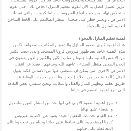
عزيز العميل اتصل بنا الان لنقوم بتعقيم المنزل الخاص بك ، حتى نقوم
بالتخلاص نهائيا من جميع انواع الفيروسات والمايكروبات والتى تسببلنا
الامراض ، وتعتبر خطر على صحتنا ، ننتظر اتصالتكم على الخط الساخن
لتعقيم المنازل بالمخواة .
اهمية تعقيم المنازل بالمخواة
هناك اهمية كبرى لتعقيم المنازل والشقق والمكاتب بالمخواة ، تكمن
هذة الاهمية خاصا بعد ظهور فيروس كرونا المستجد والذى حصد الكثير
من الانفس الغالية علينا جميعا واصاب الكثير والكثير والذين يقبعون فى
الحجرالصحى منتظر الشفاء ، عافهم الله وشافهم ، فضلا عن انتقال
الامراض الاخرى التى يمكن ان نستغنى عنها من الاساس فكما يقول
المثل ( الوقاية خير من العلاج ) ونحن هنا نقوم بخدمات الوقاية عن
طريق تعقيم وتطهير المناز والفلل والمكاتب ونحن سنسرد بعض النقاط
التى تبرز اهمية التعقيم فى حياتنا :-
تبرز اهمية التعقيم الاولى فى انها تحد من انتشار الفيروسات بل
و القضاء عليها نهائيا
عند القيام بخدمات التعقيم الجيدة يغنينا عن الاصابة بفيروس
كرونا لمستجد وبالتالى نحافظ على حياتنا وحياه من نحب وبالتالى
المحافظة على حياتهم