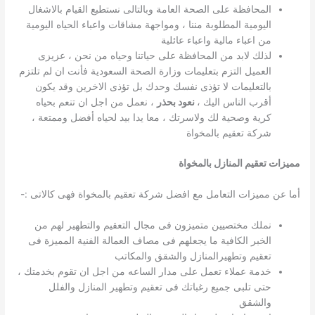
المحافظة على الصحة العامة وبالتالى نستطيع القيام بالاشغال
اليومية المطلوبة مننا ، ومواجهة مشاقات واعباء الحياه اليومية
من اعباء مالية واعباء عائلية
لذلك لابد من المحافظة على حياتنا وحياه من نحن ، عزيزى
العميل التزم بتعليمات وزارة الصحة السعودية فأنت ان لم تلتزم
بالتعليمات لا تؤذى نفسك وحدك بل تؤذى الاخرين وقد يكون
أقرب الناس اليك ،
نعود بحذر
، نعمل من اجل ان تنعم بحياه
كرية وصحية لك ولاسرتك ، معا يدا بيد لحياه أفضل وممتعة ،
شركة تعقيم بالمخواة
مميزات تعقيم المنازل بالمخواة
أما عن مميزات التعامل مع افضل شركة تعقيم بالمخواة فهى كالاتى :-
نملك مختصيين متميزون فى مجال التعقيم والتطهير لهم من
الخبر الكافية ما يجعلهم فى مصاف العمالة الفنية المميزة فى
تعقيم وتطهيرالمنازل والشقق والمكاتب
خدمة عملاء تعمل على مدار الساعه من اجل ان تقوم بخدمتك ،
حتى تلبى جميع رغباتك فى تعقيم وتطهير المنازل والفلل
والشقق