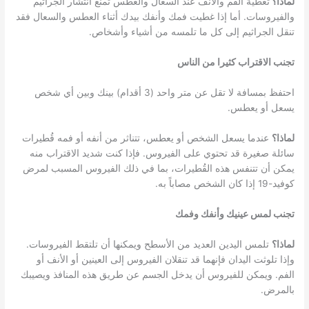
لماذا؟
تغطية الفم والأنف عند السعال والعطس تمنع انتشار الجراثيم
والفيروسات. أما إذا غطيت فمك وأنفك بيدك أثناء العطس والسعال فقد
تنقل الجراثيم إلى كل ما تلمسه من أشياء وأشخاص.
تجنب الاقتراب كثيرا من الناس
احتفظ بمسافة لا تقل عن متر واحد (3 أقدام) بينك وبين أي شخص
يسعل أو يعطس.
لماذا؟
عندما يسعل الشخص أو يعطس، تتناثر من أنفه أو فمه قُطيرات
سائلة صغيرة قد تحتوي على الفيروس. فإذا كنت شديد الاقتراب منه
يمكن أن تتنفس هذه القُطيرات، بما في ذلك الفيروس المسبب لمرض
كوفيد-19 إذا كان الشخص مصاباً به.
تجنب لمس عينيك وأنفك وفمك
لماذا؟
تلمس اليدين العديد من الأسطح ويمكنها أن تلتقط الفيروسات.
وإذا تلوثت اليدان فإنهما قد تنقلان الفيروس إلى العينين أو الأنف أو
الفم. ويمكن للفيروس أن يدخل الجسم عن طريق هذه المنافذ ويصيبك
بالمرض.