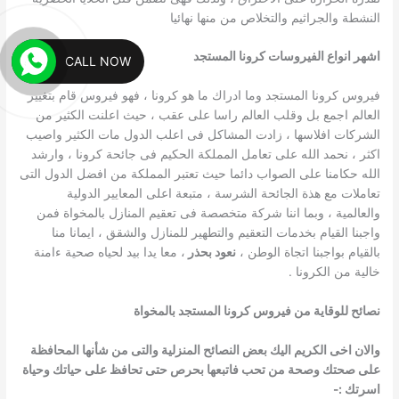
النشطة والجراثيم والتخلاص من منها نهائيا
اشهر انواع الفيروسات كرونا المستجد
CALL NOW
فيروس كرونا المستجد وما ادراك ما هو كرونا ، فهو فيروس قام بتغيير
العالم اجمع بل وقلب العالم راسا على عقب ، حيث اعلنت الكثير من
الشركات افلاسها ، زادت المشاكل فى اعلب الدول مات الكثير واصيب
اكثر ، نحمد الله على تعامل المملكة الحكيم فى جائحة كرونا ، وارشد
الله حكامنا على الصواب دائما حيث تعتبر المملكة من افضل الدول التى
تعاملات مع هذة الجائحة الشرسة ، متبعة اعلى المعايير الدولية
والعالمية ، وبما اننا شركة متخصصة فى تعقيم المنازل بالمخواة فمن
واجبنا القيام بخدمات التعقيم والتطهير للمنازل والشقق ، ايمانا منا
بالقيام بواجبنا اتجاة الوطن ،
نعود بحذر
، معا يدا بيد لحياه صحية ءامنة
خالية من الكرونا .
نصائح للوقاية من فيروس كرونا المستجد بالمخواة
والان اخى الكريم اليك بعض النصائح المنزلية والتى من شأنها المحافظة
على صحتك وصحة من تحب فاتبعها بحرص حتى تحافظ على حياتك وحياة
اسرتك :-