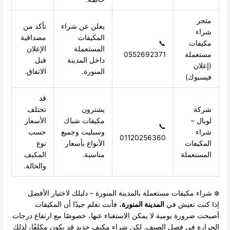
متجر
يعلن عن شراء
تأكد من
شراء
المكيفات
مصداقية
مكيفات
📞
المستعملة
الإعلان
مستعملة
0552692371
داخل المدينة
قبل
(إعلان
المنورة.
الاتفاق.
فيسبوك)
قد
شركة
يشترون
تختلف
لويال –
مكيفات شباك
الأسعار
📞
شراء
وسبليت وجميع
حسب
01120256360
المكيفات
الأنواع بأسعار
نوع
المستعملة
مناسبة.
المكيف
والحالة.
❄️ شراء مكيفات مستعملة بالمدينة المنورة – دليلك لاختيار الأفضل
إذا كنت تعيش في
المدينة المنورة
، فأنت تعلم جيدًا أن المكيفات
أصبحت ضرورة يومية لا يمكن الاستغناء عنها، خصوصًا مع ارتفاع درجات
الحرارة في فصل الصيف. لكن شراء مكيف جديد قد يكون مكلفًا، لذلك