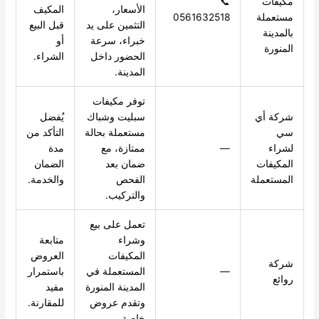
مكيفات
📞
الأسعار،
المكيف
مستعملة
0561632518
التثمين على يد
قبل البيع
بالمدينة
خبراء، سرعة
أو
المنورة
الحضور داخل
الشراء.
المدينة.
توفر مكيفات
شركة أي
سبليت وشباك
يُفضل
سي
مستعملة بحالة
التأكد من
لشراء
—
ممتازة، مع
مدة
المكيفات
ضمان بعد
الضمان
المستعملة
الفحص
والخدمة.
والتركيب.
تعمل على بيع
وشراء
متابعة
المكيفات
العروض
شركة
—
المستعملة في
باستمرار
روائع
المدينة المنورة
مفيد
وتقدم عروض
للمقارنة.
خاصة.