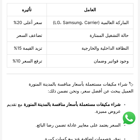
العامل
تأثيره
الماركة العالمية (LG، Samsung، Carrier)
سعر أعلى 20%
حالة التشغيل الممتازة
تضاعف السعر
النظافة الداخلية والخارجية
تزيد القيمة 15%
وجود فواتير وضمان
ترفع السعر 10%
🏷️ شراء مكيفات مستعملة بأسعار منافسة بالمدينة المنورة
العميل يبحث عن أفضل سعر، ونحن نضمن ذلك:
شراء مكيفات مستعملة بأسعار منافسة بالمدينة المنورة
مع تقديم
عروض مميزة.
السعر يعتمد على معايير عادلة تضمن رضا البائع.
نوفر خصومات إضافية عند بيع كميات كبيرة.