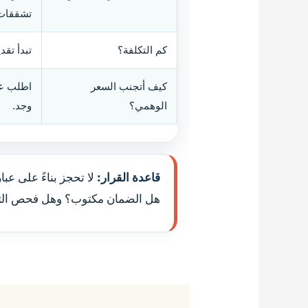
تشققات
كم التكلفة؟
تبدأ تقديرياً من 180 ريال وتزيد حسب ال
كيف أتجنب السعر
اطلب عر
الوهمي؟
وجد.
قاعدة القرار:
لا تحجز بناءً على عب
هل الضمان مكتوب؟ وهل فحص التس