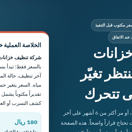
 مكتوب قبل التنفيذ
عند الاتفاق
الخلاصة العملية خلال 20 
زانات
شركة تنظيف خزانات
بالسعر فقط؛ تبدأ بس
تظر تغيّر
آخر تنظيف، حالة الم
مياه. السعر يتغير ح
ى تتحرك
تقديراً مكتوباً يشمل 
كشف التسرب أو العز
إذا ظهرت رائحة في المياه، أو عكارة، أو مر أكثر من 6 أشهر على آخر
180 ريال
نت تحتاج قراراً واضحاً. هذه الصفحة
بداية تقديرية للخزان