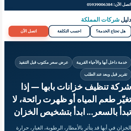
تصل الآن: 05939006384
ليل
شركات المملكة
هل تحتاج الخدمة؟
احسب التكلفة
اتصل الآن
خدمة داخل أبها والأحياء القريبة
عرض سعر مكتوب قبل التنفيذ
تقرير قبل وبعد عند الطلب
ركة تنظيف خزانات بابها — إذا
غيّر طعم المياه أو ظهرت رائحة، لا
بدأ بالسعر… ابدأ بتشخيص الخزان
لخزان في أبها قد يتأثر بالأمطار، الرطوبة، الغبار، حرارة