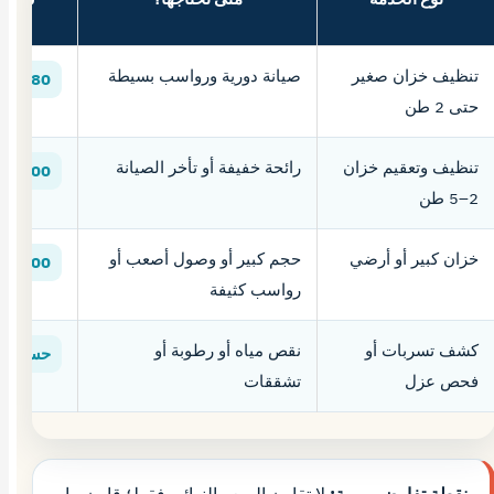
تنظيف خزان صغير
صيانة دورية ورواسب بسيطة
180 – 300 ريال
حتى 2 طن
تنظيف وتعقيم خزان
رائحة خفيفة أو تأخر الصيانة
300 – 550 ريال
2–5 طن
خزان كبير أو أرضي
حجم كبير أو وصول أصعب أو
500 – 850 ريال
رواسب كثيفة
كشف تسربات أو
نقص مياه أو رطوبة أو
حسب ا
فحص عزل
تشققات