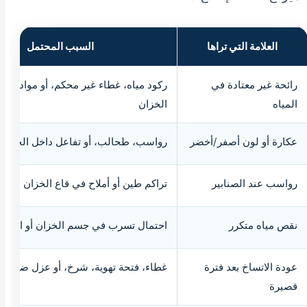
العلامة التي تراها
السبب المحتمل
رائحة غير معتادة في
ركود مياه، غطاء غير محكم، أو مواد عض
المياه
الخزان
عكارة أو لون أصفر/أخضر
رواسب، طحالب، أو تفاعل داخل الخزان
رواسب عند الصنابير
تراكم طين أو أملاح في قاع الخزان
نقص مياه متكرر
احتمال تسرب في جسم الخزان أو التوص
عودة الاتساخ بعد فترة
غطاء، فتحة تهوية، شرخ، أو عزل ضعيف
قصيرة