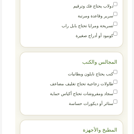
دولاب يحتاج فك وترقيم
سرير وقاعدة ومرتبة
تسريحة ومرايا تحتاج بابل راب
كومود أو أدراج صغيرة
المجالس والكنب
كنب يحتاج نايلون وبطانيات
طاولات زجاجية تحتاج تغليف مضاعف
سجاد ومفروشات تحتاج أكياس حماية
ستائر أو ديكورات حساسة
المطبخ والأجهزة