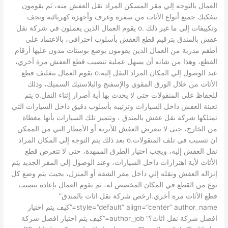
العمال بالتوجه إلي مقر المسكن المراد نقل العفش منه، ثم يقومون
بتفكيك جميع أنواع الأثاث من سفرة وغرف وأجهزة كهربائية ونجف
وتكييفات إلي ما غير ذلك .o يقوم العمال الذين يعملون في شركة نقل
عفش بالمندق بترقيم قطع العفش بأسلوب احترافي، بالاعتماد علي
أطقم مدربة من العمال الذين يقومون بوضع بوستات مدون عليها أرقام
القطع، وهذا من شانه أن يسهل عملية تنصيب قطع العفش مرة أخري،
عند الوصول إلي المكان المراد النقل إليه.o يقوم العمال بتغليف قطع
الأثاث من خلال الورق المقوي والإسفنج والبلاستيك السميك، وذلك
للحفاظ علي المنقولات حتى لا يحدث بها أية أضرار إثناء النقل.o يتم
تعبئة العفش داخل السيارات وترتيبه بأسلوب دقيق داخل السيارات التي
تمتلكها شركة نقل عفش بالمندق ، وتتميز تلك السيارات بأنها مغطاة
من الخارج، حتى لا يتعرض العفش للأتربة أو الأمطار التي من الممكن
ان تتسبب في تلف المنقولات.o بعد ذلك يتم التوجه إلي المكان المراد
نقل العفش إليه، ويجب اختيار الطرق الممهدة، حتى لا تتعرض قطع
الأثاث لأية اهتزازات داخل السيارات، وعند الوصول إلي المقر الجديد يتم
إنزاله العفش ونقله إلي داخل مقر الشقة أو المنزل، بحيث يتم وضع كل
نوع من القطع في المكان المخصص له، ثم يقوم العمال بإعادة تنصيب
قطع الأثاث مرة أخري.ارخص شركة نقل اثاث بالمندق”
style=”default” align=”center” author_name=”كيف يتم اختيار
افضل شركة نقل اثاث؟” author_job=”كيف يتم اختيار افضل شركة