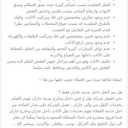
النقل التقليدى يسبب خسائر كبيرة حيث ضيق السلالم وضيق
الابواب وارتفاع المبانى يسبب تكسير وخدش العفش.
عدم وجود نجارين متخصصين في فك وتركيب الاثاث، والفك
بالطرق التقليدية قد يسبب ضياع المفصلات والمسامير نظرا
لعدم الخبرة في التعامل مع الخشب.
عدم وجود فنيين متخصصين في فك وتركيب التكيفات والكهرباء.
عدم وجود ونش لرفع الاثاث.
عدم توافر السيارات كبيرة الحجم والمغلقة من الخلف للحفاظ
على الأثاث داخلها من الضياع والاتربة
تغليف الاثاث وهو من أهم مراحل تجهيز العفش للنقل لانه يحمى
العفش من الكسر والخدش ويحافظ عليه سليما.
اسئلة شائعة تتردد بين العملاء نجيب عليها من هنا :-
هل يتم النقل داخل مدينة جازان فقط ؟
نحن افضل شركة نقل ع فش داخل وخارج مدينة جازان نقوم بالقيام
بخدمات النقل من والى جازان ، تعمل الشركة على مدار الساعه من
اجل خدمة العملاء نقوم بخدمات نقل الاثاث داخل جازان وخارج جازان
لدينا فروع منتشرة فى انحاء المملكة السعودية وايضا يمكننا ان ننقل
الى دول الخليج مثل العراق ، ودبى ، وقطر ، والاردن ، ومصر الخ …