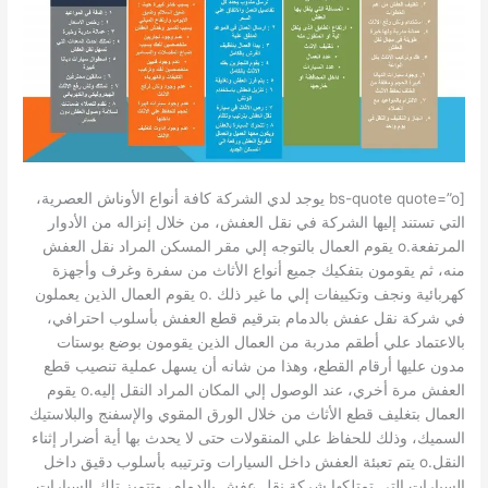
[bs-quote quote=”o يوجد لدي الشركة كافة أنواع الأوناش العصرية،
التي تستند إليها الشركة في نقل العفش، من خلال إنزاله من الأدوار
المرتفعة.o يقوم العمال بالتوجه إلي مقر المسكن المراد نقل العفش
منه، ثم يقومون بتفكيك جميع أنواع الأثاث من سفرة وغرف وأجهزة
كهربائية ونجف وتكييفات إلي ما غير ذلك .o يقوم العمال الذين يعملون
في شركة نقل عفش بالدمام بترقيم قطع العفش بأسلوب احترافي،
بالاعتماد علي أطقم مدربة من العمال الذين يقومون بوضع بوستات
مدون عليها أرقام القطع، وهذا من شانه أن يسهل عملية تنصيب قطع
العفش مرة أخري، عند الوصول إلي المكان المراد النقل إليه.o يقوم
العمال بتغليف قطع الأثاث من خلال الورق المقوي والإسفنج والبلاستيك
السميك، وذلك للحفاظ علي المنقولات حتى لا يحدث بها أية أضرار إثناء
النقل.o يتم تعبئة العفش داخل السيارات وترتيبه بأسلوب دقيق داخل
السيارات التي تمتلكها شركة نقل عفش بالدمام، وتتميز تلك السيارات