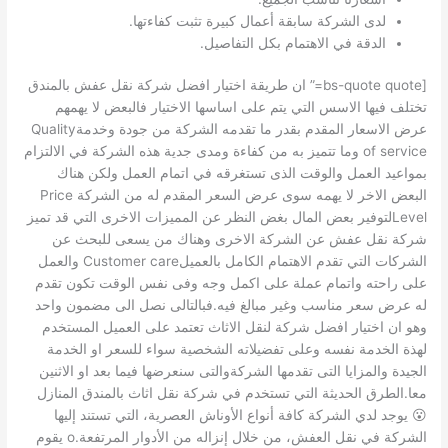
لدى الشركة سابقة أعمال كبيرة تثبت كفاءتها.
الدقة في الاهتمام بكل التفاصيل.
[bs-quote quote=” ان طريقة اختيار افضل شركة نقل عفش بالمندق
تختلف فيها الاسس التي يتم على اساسها الاختيار فالبعض لا يهمهم
عرض الاسعار المقدم بقدر ما تقدمه الشركة من جودة وخدمةQuality
of service وما تتميز به من كفاءة ومدى جدية هذه الشركة في الالتزام
بمواعيد العمل والوقت الذى تستغرقه في اتمام العمل ولكن هناك
البعض الاخر لا يهمه سوى عرض السعر المقدم له من الشركة Price
Levelلتوفير بعض المال بغض النظر عن المميزات الاخرى التي قد تميز
شركة نقل عفش عن الشركة الاخرى وهناك من يسعى للبحث عن
الشركات التي تقدم الاهتمام الكامل بالعميلCustomer care والعمل
على راحته واتمام عملة على اكمل وجه وفى نفس الوقت تكون تقدم
له عرض سعر مناسب وغير مبالغ فيه.فبالتالى نصل الى مضمون واحد
وهو ان اختيار افضل شركة لنقل الاثاث تعتمد على العميل المستخدم
لهذة الخدمة نفسه وعلى تفضيلاته الشخصية سواء للسعر او الخدمة
الجيدة والمزايا التى تقدمها الشركةوالتى سنعرضها فيما بعد او الاثنين
معا.الطرق الحديثة التي تستخدم في شركة نقل اثاث بالمندق المنازل
😮 يوجد لدي الشركة كافة أنواع الأوناش العصرية، التي تستند إليها
الشركة في نقل العفش، من خلال إنزاله من الأدوار المرتفعة.o يقوم