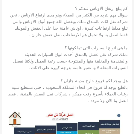
كم يبلغ ارتفاع الاوناش عندكم ؟
سؤال مهم يتردد بين الكثير من العملاء وهو مدى ارتفاع الاوناش ، نحن
شركة نقل اثاث بالمندق نملك وبفضل الله جميع أنواع الاوناش والتى
تبلغ مداها ارتفاعات كبيرة ، اوناش ءامنة جدا على العفش والموبيليا
فقط اتصل بنا ولا تحمل هم الارتفاعات ،نقل عفش جازان .
ما هى انواع السيارات التى تملكونها ؟
تملك شركة نقل عفش بالمندق أحدث انواع السيارات الحديثة
والمتقدمة والمغلقة منها والمفتوحة حسب رغبة العميل ولكننا نفضل
السيارات المغلة لانها تعتبر ءامنة بدرجة كبيرة على الاثاث .
هل يوجد لكم فروع خارج مدينة جازان ؟
بالطبع يوجد لنا فروع فى انحاء المملكة السعودية ، حتى نستطيع تلبية
رغبات العملاء بأسرع وقت ممكن ، شركات نقل العفش بالمندق ، فقط
اتصل بنا الان ولا تتردد .