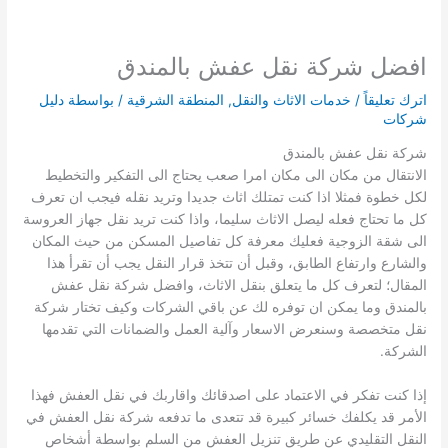
افضل شركة نقل عفش بالمندق
اترك تعليقاً
/
خدمات الاثاث والنقل
,
المنطقة الشرقية
/ بواسطة
دليل
شركات
شركة نقل عفش بالمندق
الانتقال من مكان الى مكان امرا صعب يحتاج الى التفكير والتخطيط
لكل خطوة فمثلا اذا كنت تمتلك اثاث جديدا وتريد نقله فيجب ان تعرف
كل ما تحتاج فعله ليصل الاثاث سليما، واذا كنت تريد نقل جهاز العروسة
الى شقة الزوجية فعليك معرفة كل تفاصيل المسكن من حيث المكان
والشارع وارتفاع الطابق، وقبل أن تتخذ قرار النقل يجب أن تقرأ هذا
المقال؛ لتعرف كل ما يتعلق بنقل الاثاث، وافضل شركة نقل عفش
بالمندق وما يمكن ان توفره لك عن باقي الشركات وكيف تختار شركة
نقل متخصصة وسنعرض الاسعار وآلية العمل والضمانات التي تقدمها
الشركة.
إذا كنت تفكر في الاعتماد على اصدقائك واقاربك في نقل العفش فهذا
الأمر قد يكلفك خسائر كبيرة قد تتعدى ما تدفعه شركة نقل العفش في
النقل التقليدي عن طريق تنزيل العفش من السلم بواسطة أشخاص