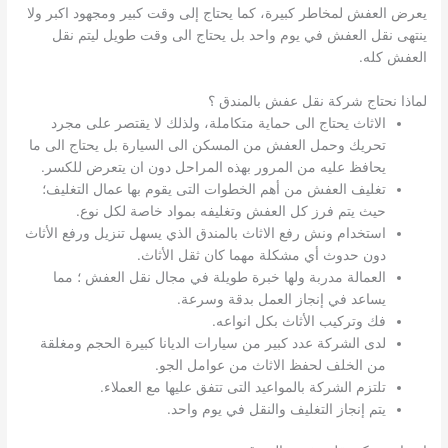
يعرض العفش لمخاطر كبيرة، كما يحتاج إلى وقت كبير ومجهود اكبر ولا
ينتهى نقل العفش في يوم واحد بل يحتاج الى وقت طويل ليتم نقل
العفش كله.
لماذا نحتاج شركة نقل عفش بالمندق ؟
الاثاث يحتاج الى حماية متكاملة، ولذلك لا يقتصر على مجرد
تحريك وحمل العفش من المسكن الى السيارة بل يحتاج الى ما
يحافظ عليه من المرور بهذه المراحل دون ان يتعرض للكسر.
تغليف العفش من أهم الخطوات التى يقوم بها عمال التغليف؛
حيث يتم فرز كل العفش وتغليفه بمواد خاصة لكل نوع.
استخدام ونش رفع الاثاث بالمندق الذي يسهل تنزيل ورفع الأثاث
دون حدوث أي مشكلة مهما كان ثقل الأثاث.
العمالة مدربة ولها خبرة طويلة في مجال نقل العفش ؛ مما
يساعد في إنجاز العمل بدقة وسرعة.
فك وتركيب الأثاث بكل انواعه.
لدى الشركة عدد كبير من سيارات الديانا كبيرة الحجم ومغلقة
من الخلف لحفظ الاثاث من عوامل الجو.
تلتزم الشركة بالمواعيد التى تتفق عليها مع العملاء.
يتم إنجاز التغليف والنقل في يوم واحد.