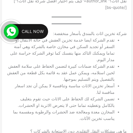
نقل اثاث؟” author_link=”كيف يتم اختيار افضل شركة نقل اثاث؟”]
[/bs-quote]
CALL NOW
شركة تخزين اثاث بالمندق بأسعار منخفضة:
تقدم الشركة ايضا خدمة تخزين العفش في حالة الانتقال أو
السفر أو تجديد السكن في مخازن خاصة بالشركة وهي آمنة
تماما ويمكنك التاكد منها بنفسك كما توفر الشركة حراسة على
مدار اليوم.
تقدم الشركة ضمانات كبيرة لتضمن الحفاظ على سلامة العفش
لحين استلامه، ويمكن عمل عقد به قائمة بكل قطعة من العفش
بالتفصيل ويتم التسليم بموجبها.
أسعار تخزين الاثاث مناسبة وتنافسية لا يمكن أن تجد اسعار
منافسة لنا.
تضمن الشركة لك الحفاظ على الاثاث حيث تقوم بتغليف
بالكامل وتغطيته تماما حتى لا يتعرض الاتربة او الحشرات.
المخازن معدة ومعالجة ضد الحشرات والرطوبة ومقسمة بما
يناسب تخزين الأثاث.
ما هي مشكلات النقل التقليدي دون الاستعانة بالشركات ؟