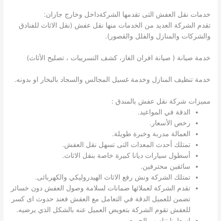
خدمات نقل العفش التى تقدمها الشركةداخل وخارج جازان:
تقدم الشركة العديد من الخدمات منها نقل عفش (نقل الاثاث للفنادق
والشركات والمنازل والفلل والقصور).
خدمة صيانة ( صيانة افران الغاز، كشف التسريبات ، تصليح الأثاث)
خدمة تنظيف المنازل وخدمة غسيل المجالس والسجاد بالبخار او بدونه.
مميزات شركة نقل عفش بالمندق :
الدقة في المواعيد.
رخص الأسعار.
العمالة مدربة وخبرة طويلة.
تمتلك أحدث المعدات التى تسهل نقل العفش.
أسطول سيارات ديانا كبيرة خاصة بنقل الاثاث.
سائقين محترفين.
تمتلك الشركة ونش رفع الاثاث الهيدروليكي والكهربائى.
تقدم الشركة لعملائها ضمانات لسلامة وصول العفش دون خسائر
تضمن للعميل الدقة في التعامل مع العفش فعند حدوث اى كسر
للعفش تقوم الشركة بتعويض العميل عنه بالشكل الذي يرضيه.
اسعارنا تناسب الجميع.