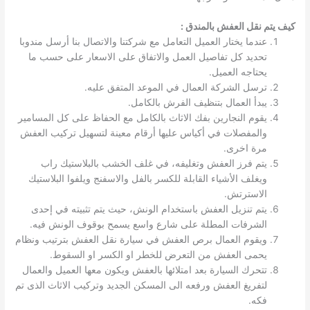
كيف يتم نقل العفش بالمندق :
عندما يختار العميل التعامل مع شركتنا والاتصال بنا أرسل مندوبا
تحديد كل تفاصيل العمل والاتفاق على الاسعار على حسب ما
يحتاجه العميل.
ترسل الشركة العمال في الموعد المتفق عليه.
يبدأ العمال بتنظيف الفرش بالكامل.
يقوم النجارين بفك الاثاث بالكامل مع الحفاظ على كل المسامير
والمفصلات في أكياس عليها أرقام معينة لتسهيل تركيب العفش
مرة اخرى.
يتم فرز العفش وتغليفه، في غلف الخشب بالبلاستيك راب
ويغلف الأشياء القابلة للكسر بالفل والاسفنج ويلفوا البلاستيك
الاسترتش.
يتم تنزيل العفش باستخدام الونش، حيث يتم تثبيته في إحدى
الشرفات المطلة على شارع واسع يسمح بوقوف الونش فيه.
ويقوم العمال برص العفش في سيارة نقل العفش بترتيب ونظام
يحمى العفش من التعرض للخطر او الكسر او السقوط.
تتحرك السيارة بعد امتلائها بالعفش ويكون معها العميل والعمال
لتفريغ العفش ورفعه الى المسكن الجديد وتركيب الاثاث الذى تم
فكه.