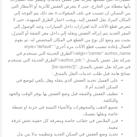
بأنها مغطاة من الخارج، حتى لا يتعرض العفش للأتربة أو الأمطار التي
من الممكن ان تتسبب في تلف المنقولات.o بعد ذلك يتم التوجه إلي
المكان المراد نقل العفش إليه، ويجب اختيار الطرق الممهدة، حتى لا
تتعرض قطع الأثاث لأية اهتزازات داخل السيارات، وعند الوصول إلي
المقر الجديد يتم إنزاله العفش ونقله إلي داخل مقر الشقة أو المنزل،
بحيث يتم وضع كل نوع من القطع في المكان المخصص له، ثم يقوم
العمال بإعادة تنصيب قطع الأثاث مرة أخري” style=”default”
align=”center” author_name=”الطرق الحديثة التي تستخدم في
شركة نقل عفش بالمندق :” author_job=”الطرق الحديثة التي تستخدم
في شركة نقل عفش بالمندق :”][/bs-quote]
نصائح هامة قبل طلب خدمات النقل بالمندق :
على العميل تحديد العفش الذي ينقله وهل يكفي ليوضع في
السكن الجديد أم لا.
تنظيف العفش والشقه قبل وضع العفش بها يوفر الوقت والجهد
والتكلفة.
تجميع الذهب والمجوهرات والأشياء الثمينة في خزنة او شنطة
خاصة ونقلها بنفسك.
فرز الملابس في حقائب خاصة ومعرفة كل حقيبة تخص غرفة
معينة.
تحديد وضع العفش في السكن الجديد وتنظيمه بدلا من بذل