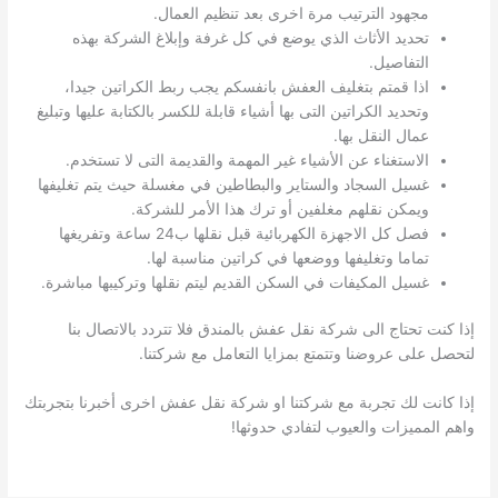
مجهود الترتيب مرة اخرى بعد تنظيم العمال.
تحديد الأثاث الذي يوضع في كل غرفة وإبلاغ الشركة بهذه
التفاصيل.
اذا قمتم بتغليف العفش بانفسكم يجب ربط الكراتين جيدا،
وتحديد الكراتين التى بها أشياء قابلة للكسر بالكتابة عليها وتبليغ
عمال النقل بها.
الاستغناء عن الأشياء غير المهمة والقديمة التى لا تستخدم.
غسيل السجاد والستاير والبطاطين في مغسلة حيث يتم تغليفها
ويمكن نقلهم مغلفين أو ترك هذا الأمر للشركة.
فصل كل الاجهزة الكهربائية قبل نقلها ب24 ساعة وتفريغها
تماما وتغليفها ووضعها في كراتين مناسبة لها.
غسيل المكيفات في السكن القديم ليتم نقلها وتركيبها مباشرة.
إذا كنت تحتاج الى شركة نقل عفش بالمندق فلا تتردد بالاتصال بنا
لتحصل على عروضنا وتتمتع بمزايا التعامل مع شركتنا.
إذا كانت لك تجربة مع شركتنا او شركة نقل عفش اخرى أخبرنا بتجربتك
واهم المميزات والعيوب لتفادي حدوثها!