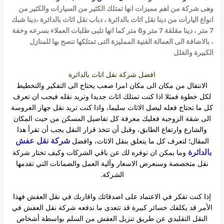
ى شركة من اهم مميزات انها تمتلك الكثير من السيارات والكثير من
اع اليارات من دينا نقل اثاث بالدائرة ، دباب نقل اثاث بالدائرة ،دينا شبك
7 متر ، دينا مقلقة 7 متر و6 متر كما انها تلبى طلبات العملاء بسرعه وخفة
الاضافة الى العمالة الفنية الممليزة التى تمتلكها ننصح بها للمنازل
كبيرة والفلل
افضل شركة نقل اثاث بالدائرة
الانتقال من مكان الى مكان امرا صعب يحتاج الى التفكير والتخطيط
كل خطوة فمثلا اذا كنت تمتلك اثاث جديدا وتريد نقله فيجب ان تعرف
 ما تحتاج فعله ليصل الاثاث سليما، واذا كنت تريد نقل جهاز العروسة
لى شقة الزوجية فعليك معرفة كل تفاصيل المسكن من حيث المكان
والشارع وارتفاع الطابق، وقبل أن تتخذ قرار النقل يجب أن تقرأ هذا
شركة نقل عفش
لمقال؛ لتعرف كل ما يتعلق بنقل الاثاث، وافضل
لدائرة
وما يمكن ان توفره لك عن باقي الشركات وكيف تختار شركة
قل متخصصة وسنعرض الاسعار وآلية العمل والضمانات التي تقدمها
الشركة.
ذا كنت تفكر في الاعتماد على اصدقائك واقاربك في نقل العفش فهذا
أمر قد يكلفك خسائر كبيرة قد تتعدى ما تدفعه شركة نقل العفش في
النقل التقليدي عن طريق تنزيل العفش من السلم بواسطة أشخاص