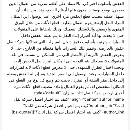
عفش بأسلوب احترافي، بالاعتماد علي أطقم مدربة من العمال الذين
ومون بوضع بوستات مدون عليها أرقام القطع، وهذا من شانه أن
هل عملية تنصيب قطع العفش مرة أخري، عند الوصول إلي المكان
المراد النقل إليه.o يقوم العمال بتغليف قطع الأثاث من خلال الورق
مقوي والإسفنج والبلاستيك السميك، وذلك للحفاظ علي المنقولات
حتى لا يحدث بها أية أضرار إثناء النقل.o يتم تعبئة العفش داخل
سيارات وترتيبه بأسلوب دقيق داخل السيارات التي تمتلكها شركة نقل
ش بالعارضة، وتتميز تلك السيارات بأنها مغطاة من الخارج، حتى لا
عرض العفش للأتربة أو الأمطار التي من الممكن ان تتسبب في تلف
المنقولات.o بعد ذلك يتم التوجه إلي المكان المراد نقل العفش إليه،
جب اختيار الطرق الممهدة، حتى لا تتعرض قطع الأثاث لأية اهتزازات
خل السيارات، وعند الوصول إلي المقر الجديد يتم إنزاله العفش ونقله
ي داخل مقر الشقة أو المنزل، بحيث يتم وضع كل نوع من القطع في
مكان المخصص له، ثم يقوم العمال بإعادة تنصيب قطع الأثاث مرة
أخري.ارخص شركة نقل اثاث بجازان” style=”default”
align=”center” author_name=”كيف يتم اختيار افضل شركة نقل
اثاث؟” author_job=”كيف يتم اختيار افضل شركة نقل اثاث؟”
a=”كيف يتم اختيار افضل شركة نقل اثاث؟”][/bs-quote]