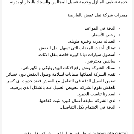
مة تنظيف المنازل وخدمة غسيل المجالس والسجاد بالبخار او بدونه.
يزات شركة نقل عفش بالعارضة:
الدقة في المواعيد.
رخص الأسعار.
العمالة مدربة وخبرة طويلة.
تمتلك أحدث المعدات التى تسهل نقل العفش.
أسطول سيارات ديانا كبيرة خاصة بنقل الاثاث.
سائقين محترفين.
تمتلك الشركة ونش رفع الاثاث الهيدروليكي والكهربائى.
تقدم الشركة لعملائها ضمانات لسلامة وصول العفش دون خسائر
تضمن للعميل الدقة في التعامل مع العفش فعند حدوث اى كسر
للعفش تقوم الشركة بتعويض العميل عنه بالشكل الذي يرضيه.
اسعارنا تناسب الجميع.
لدى الشركة سابقة أعمال كبيرة تثبت كفاءتها.
الدقة في الاهتمام بكل التفاصيل.
[bs-quote quote=” ان طريقة اختيار افضل شركة نقل عفش