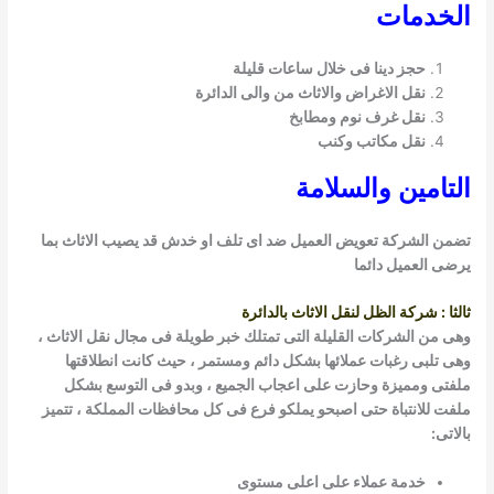
لخدمات
حجز دينا فى خلال ساعات قليلة
نقل الاغراض والاثاث من والى الدائرة
نقل غرف نوم ومطابخ
نقل مكاتب وكنب
تامين والسلامة
من الشركة تعويض العميل ضد اى تلف او خدش قد يصيب الاثاث بما
ضى العميل دائما
ثا : شركة الظل لنقل الاثاث بالدائرة
ى من الشركات القليلة التى تمتلك خبر طويلة فى مجال نقل الاثاث ،
ى تلبى رغبات عملائها بشكل دائم ومستمر ، حيث كانت انطلاقتها
فتى ومميزة وحازت على اعجاب الجميع ، وبدو فى التوسع بشكل
فت للانتباة حتى اصبحو يملكو فرع فى كل محافظات المملكة ، تتميز
اتى:
خدمة عملاء على اعلى مستوى