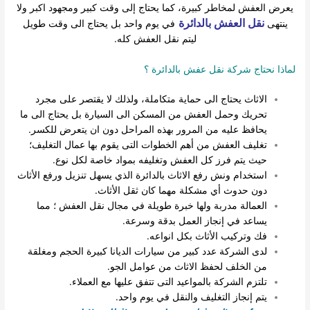
رض العفش لمخاطر كبيرة، كما يحتاج إلى وقت كبير ومجهود اكبر ولا
نقل العفش بالدائرة
ينتهى
في يوم واحد بل يحتاج الى وقت طويل
ليتم نقل العفش كله.
اذا نحتاج شركة نقل عفش بالدائرة ؟
الاثاث يحتاج الى حماية متكاملة، ولذلك لا يقتصر على مجرد
تحريك وحمل العفش من المسكن الى السيارة بل يحتاج الى ما
يحافظ عليه من المرور بهذه المراحل دون ان يتعرض للكسر.
تغليف العفش من أهم الخطوات التى يقوم بها عمال التغليف؛
حيث يتم فرز كل العفش وتغليفه بمواد خاصة لكل نوع.
استخدام ونش رفع الاثاث بالدائرة الذي يسهل تنزيل ورفع الأثاث
دون حدوث أي مشكلة مهما كان ثقل الأثاث.
العمالة مدربة ولها خبرة طويلة في مجال نقل العفش ؛ مما
يساعد في إنجاز العمل بدقة وسرعة.
فك وتركيب الأثاث بكل انواعه.
لدى الشركة عدد كبير من سيارات الديانا كبيرة الحجم ومغلقة
من الخلف لحفظ الاثاث من عوامل الجو.
تلتزم الشركة بالمواعيد التى تتفق عليها مع العملاء.
يتم إنجاز التغليف والنقل في يوم واحد.