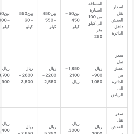
المسافة
اسعار
السيارة
نقل
بين50 –
بين450
بين550
بين750
من 100
العفش
450
– 550
– 60
– 1000
الى كيلو
داخل
كيلو
كيلو
كيلو
كيلو
متر
الدائرة
250
سعر
نقل
عفش
ريال
1,850 –
ريال
ريال
ريال
من
900–
2100
2200 –
2600 –
3,700 –
الدائرة
1,050
ريال
2,550
3,500
4,900
الى
الرياض
سعر
نقل
ريال
ريال
العفش
ريال
ريال
ريال
9,400
3000,
من
1000,
5,350
7,650 –