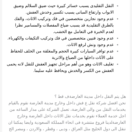
النقل التقليدى يسبب خسائر كبيرة حيث ضيق السلالم وضيق
الابواب وارتفاع المبانى يسبب تكسير وخدش العفش.
عدم وجود نجارين متخصصين في فك وتركيب الاثاث، والفك
بالطرق التقليدية قد يسبب ضياع المفصلات والمسامير نظرا
لعدم الخبرة في التعامل مع الخشب.
عدم وجود فنيين متخصصين في فك وتركيب التكيفات والكهرباء.
عدم وجود ونش لرفع الاثاث.
عدم توافر السيارات كبيرة الحجم والمغلقة من الخلف للحفاظ
على الأثاث داخلها من الضياع والاتربة
تغليف الاثاث وهو من أهم مراحل تجهيز العفش للنقل لانه يحمى
العفش من الكسر والخدش ويحافظ عليه سليما.
 يتم النقل داخل مدينة العارضةف قط ؟
ن افضل شركة نقل ع فش داخل وخارج مدينة العارضة نقوم بالقيام
دمات النقل من والى العارضة، تعمل الشركة على مدار الساعه من
ل خدمة العملاء نقوم بخدمات نقل الاثاث داخل العارضة وخارج
عارضةلدينا فروع منتشرة فى انحاء المملكة السعودية وايضا يمكننا ان
قل الى دول الخليج مثل العراق ، ودبى ، وقطر ، والاردن ، ومصر الخ