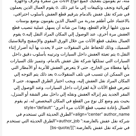
ه، ثم يقومون بتفكيك جميع أنواع الأثاث من سفرة وغرف وأجهزة
كهربائية ونجف وتكييفات إلي ما غير ذلك .o يقوم العمال الذين يعملون
 شركة نقل عفش بالدمام بترقيم قطع العفش بأسلوب احترافي،
لاعتماد علي أطقم مدربة من العمال الذين يقومون بوضع بوستات
ون عليها أرقام القطع، وهذا من شانه أن يسهل عملية تنصيب قطع
العفش مرة أخري، عند الوصول إلي المكان المراد النقل إليه.o يقوم
عمال بتغليف قطع الأثاث من خلال الورق المقوي والإسفنج والبلاستيك
سميك، وذلك للحفاظ علي المنقولات حتى لا يحدث بها أية أضرار إثناء
النقل.o يتم تعبئة العفش داخل السيارات وترتيبه بأسلوب دقيق داخل
سيارات التي تمتلكها شركة نقل عفش بالدمام، وتتميز تلك السيارات
نها مغطاة من الخارج، حتى لا يتعرض العفش للأتربة أو الأمطار التي
من الممكن ان تتسبب في تلف المنقولات.o بعد ذلك يتم التوجه إلي
مكان المراد نقل العفش إليه، ويجب اختيار الطرق الممهدة، حتى لا
عرض قطع الأثاث لأية اهتزازات داخل السيارات، وعند الوصول إلي
مقر الجديد يتم إنزاله العفش ونقله إلي داخل مقر الشقة أو المنزل،
يث يتم وضع كل نوع من القطع في المكان المخصص له، ثم يقوم
العمال بإعادة تنصيب قطع الأثاث مرة أخري” style=”default”
align=”center” author_name=”الطرق الحديثة التي تستخدم في
شركة نقل عفش بالعارضة:” author_job=”الطرق الحديثة التي تستخدم
شركة نقل عفش بالعارضة:”][/bs-quote]