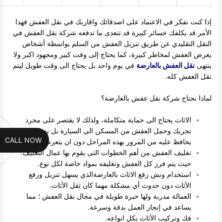
ا كنت تفكر في الاعتماد على اصدقائك واقاربك في نقل العفش فهذا
أمر قد يكلفك خسائر كبيرة قد تتعدى ما تدفعه شركة نقل العفش في
نقل التقليدي عن طريق تنزيل العفش من السلم بواسطة أشخاص
رض العفش لمخاطر كبيرة، كما يحتاج إلى وقت كبير ومجهود اكبر ولا
تهى
نقل العفش بالعارضة
في يوم واحد بل يحتاج الى وقت طويل ليتم
ل العفش كله.
اذا نحتاج شركة نقل عفش بالعارضة؟
الاثاث يحتاج الى حماية متكاملة، ولذلك لا يقتصر على مجرد
تحريك وحمل العفش من المسكن الى السيارة بل يحتاج الى ما
CALL NOW
يحافظ عليه من المرور بهذه المراحل دون ان يتعرض للكسر.
تغليف العفش من أهم الخطوات التى يقوم بها عمال التغليف؛
حيث يتم فرز كل العفش وتغليفه بمواد خاصة لكل نوع.
استخدام ونش رفع الاثاث بالعارضةالذي يسهل تنزيل ورفع
الأثاث دون حدوث أي مشكلة مهما كان ثقل الأثاث.
العمالة مدربة ولها خبرة طويلة في مجال نقل العفش ؛ مما
يساعد في إنجاز العمل بدقة وسرعة.
فك وتركيب الأثاث بكل انواعه.