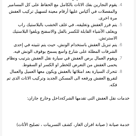
يقوم النجارين بفك الاثاث بالكامل مع الحفاظ على كل المسامير
والمفصلات في أكياس عليها أرقام معينة لتسهيل تركيب العفش
مرة اخرى.
يتم فرز العفش وتغليفه، في غلف الخشب بالبلاستيك راب
ويغلف الأشياء القابلة للكسر بالفل والاسفنج ويلفوا البلاستيك
الاسترتش.
يتم تنزيل العفش باستخدام الونش، حيث يتم تثبيته في إحدى
الشرفات المطلة على شارع واسع يسمح بوقوف الونش فيه.
ويقوم العمال برص العفش في سيارة نقل العفش بترتيب ونظام
يحمى العفش من التعرض للخطر او الكسر او السقوط.
تتحرك السيارة بعد امتلائها بالعفش ويكون معها العميل والعمال
لتفريغ العفش ورفعه الى المسكن الجديد وتركيب الاثاث الذى تم
فكه.
مات نقل العفش التى تقدمها الشركةداخل وخارج جازان:
مة صيانة ( صيانة افران الغاز، كشف التسريبات ، تصليح الأثاث)