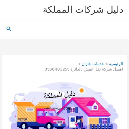
ليل شركات المملكة
وى
البحث
رئيسية
خدمات جازان
ل شركة نقل عفش بالدائرة 0566403255