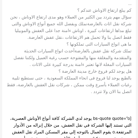
 يبلغ ارتفاع الاوناش عندكم ؟
ال مهم يتردد بين الكثير من العملاء وهو مدى ارتفاع الاوناش ، نحن
كة نقل اثاث بالعارضةنملك وبفضل الله جميع أنواع الاوناش والتى
لغ مداها ارتفاعات كبيرة ، اوناش ءامنة جدا على العفش والموبيليا
ط اتصل بنا ولا تحمل هم الارتفاعات ،نقل عفش العارضة.
 هى انواع السيارات التى تملكونها ؟
لك شركة نقل عفش بالعارضةأحدث انواع السيارات الحديثة
لمتقدمة والمغلقة منها والمفتوحة حسب رغبة العميل ولكننا نفضل
سيارات المغلة لانها تعتبر ءامنة بدرجة كبيرة على الاثاث .
 يوجد لكم فروع خارج مدينة العارضة ؟
لطبع يوجد لنا فروع فى انحاء المملكة السعودية ، حتى نستطيع تلبية
بات العملاء بأسرع وقت ممكن ، شركات نقل العفش بالعارضة، فقط
ل بنا الان ولا تتردد .
[bs-quote quote=”o يوجد لدي الشركة كافة أنواع الأوناش العصرية،
تي تستند إليها الشركة في نقل العفش، من خلال إنزاله من الأدوار
المرتفعة.o يقوم العمال بالتوجه إلي مقر المسكن المراد نقل العفش