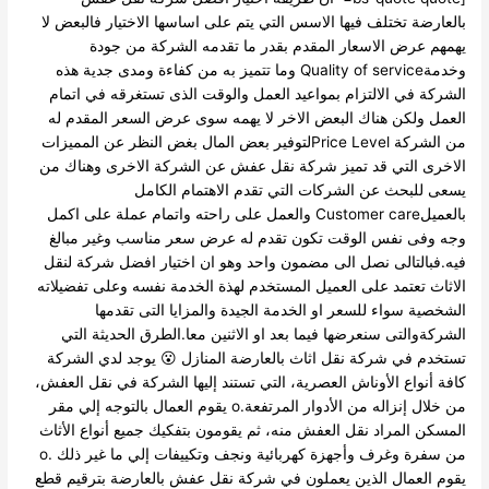
لعارضة تختلف فيها الاسس التي يتم على اساسها الاختيار فالبعض لا
مهم عرض الاسعار المقدم بقدر ما تقدمه الشركة من جودة
وخدمةQuality of service وما تتميز به من كفاءة ومدى جدية هذه
شركة في الالتزام بمواعيد العمل والوقت الذى تستغرقه في اتمام
عمل ولكن هناك البعض الاخر لا يهمه سوى عرض السعر المقدم له
من الشركة Price Levelلتوفير بعض المال بغض النظر عن المميزات
اخرى التي قد تميز شركة نقل عفش عن الشركة الاخرى وهناك من
عى للبحث عن الشركات التي تقدم الاهتمام الكامل
بالعميلCustomer care والعمل على راحته واتمام عملة على اكمل
ه وفى نفس الوقت تكون تقدم له عرض سعر مناسب وغير مبالغ
ه.فبالتالى نصل الى مضمون واحد وهو ان اختيار افضل شركة لنقل
اثاث تعتمد على العميل المستخدم لهذة الخدمة نفسه وعلى تفضيلاته
شخصية سواء للسعر او الخدمة الجيدة والمزايا التى تقدمها
شركةوالتى سنعرضها فيما بعد او الاثنين معا.الطرق الحديثة التي
تخدم في شركة نقل اثاث بالعارضة المنازل 😮 يوجد لدي الشركة
فة أنواع الأوناش العصرية، التي تستند إليها الشركة في نقل العفش،
من خلال إنزاله من الأدوار المرتفعة.o يقوم العمال بالتوجه إلي مقر
مسكن المراد نقل العفش منه، ثم يقومون بتفكيك جميع أنواع الأثاث
من سفرة وغرف وأجهزة كهربائية ونجف وتكييفات إلي ما غير ذلك .o
وم العمال الذين يعملون في شركة نقل عفش بالعارضة بترقيم قطع