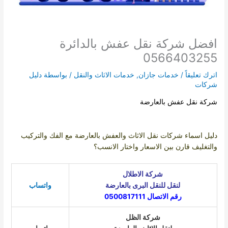
فضل شركة نقل عفش بالدائرة
056640325
ك تعليقاً
/
خدمات جازان
,
خدمات الاثاث والنقل
/ بواسطة
دليل
كات
كة نقل عفش بالعارضة
يل اسماء شركات نقل الاثاث والعفش بالعارضة مع الفك والتركيب
لتغليف قارن بين الاسعار واختار الانسب؟
شركة الاطلال
لنقل للنقل البرى
بالعارضة
واتساب
رقم الاتصال 0500817111
شركة ا
لظل