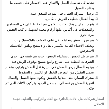
تحديد كل تفاصيل العمل والاتفاق على الاسعار على حسب ما
يحتاجه العميل.
ترسل الشركة العمال في الموعد المتفق عليه.
يبدأ العمال بتنظيف الفرش بالكامل.
يقوم النجارين بفك الاثاث بالكامل مع الحفاظ على كل المسامير
والمفصلات في أكياس عليها أرقام معينة لتسهيل تركيب العفش
مرة اخرى.
يتم فرز العفش وتغليفه، في غلف الخشب بالبلاستيك راب
ويغلف الأشياء القابلة للكسر بالفل والاسفنج ويلفوا البلاستيك
الاسترتش.
يتم تنزيل العفش باستخدام الونش، حيث يتم تثبيته في إحدى
الشرفات المطلة على شارع واسع يسمح بوقوف الونش فيه.
ويقوم العمال برص العفش في سيارة نقل العفش بترتيب ونظام
يحمى العفش من التعرض للخطر او الكسر او السقوط.
تتحرك السيارة بعد امتلائها بالعفش ويكون معها العميل والعمال
لتفريغ العفش ورفعه الى المسكن الجديد وتركيب الاثاث الذى تم
فكه.
عار شركات نقل الاثاث بالدائرة مع الفك والتركيب والتغليف نجمة
اطلال