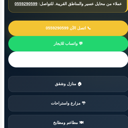
عملاء من محايل عسير والمناطق القريبة. للتواصل:
0559290599
📞 اتصل الآن 0559290599
💬 واتساب للايجار
📍 مناطق محايل عسير
🏠 منازل وشقق
🌴 مزارع واستراحات
🍽️ مطاعم ومطابخ