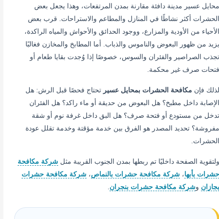
حايل عسير مدينة دافئة مقارنة بمدن المرتفعات، وهذا يجعل بعض
لحشرات أكثر نشاطًا في المنازل والمطاعم والاستراحات. قرب بعض
لأحياء من الأودية والمزارع، ووجود الحدائق والأحواش والمياه الراكدة،
زيد من ظهور البعوض والناموس والذباب. أما المطابخ والمخازن فغالبًا
جذب الصراصير والفئران والسوس، خصوصًا إذا وُجدت بقايا طعام أو
تحات صرف غير محكمة.
ذلك فإن
مكافحة الحشرات بمحايل عسير
تحتاج فحصًا قبل الرش: هل
لإصابة داخل مطبخ؟ هل البعوض من حديقة أو ماء راكد؟ هل الفئران
دخل من مستودع أو فتحة صرف؟ هل البق داخل غرفة نوم أو شقة
فروشة؟ تحديد المصدر هو الفرق بين خدمة مؤقتة وخدمة تقلل عودة
لحشرات.
لتقوية الصفحة داخليًا تم ربطها بمدن الجنوب القريبة مثل
شركة مكافحة
شرات بأبها
،
شركة مكافحة حشرات بالنماص
،
شركة مكافحة حشرات
جازان
و
شركة مكافحة حشرات بنجران
.