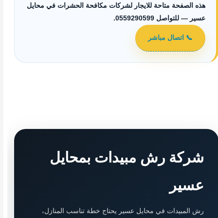
هذه الصفحة متاحة للايجار لشركات مكافحة الحشرات في محايل
عسير — للتواصل 0559290599.
📞 اتصال مباشر
شركة رش مبيدات بمحايل
عسير
رش المبيدات في محايل عسير يحتاج خطة تناسب المنازل،