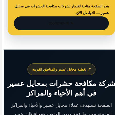
هذه الصفحة متاحة للايجار لشركات مكافحة الحشرات في محايل
عسير — للتواصل الآن.
📞 0559290599
📍 تغطية محايل عسير والمناطق القريبة
ركة مكافحة حشرات بمحايل عسير
في أهم الأحياء والمراكز
الصفحة تستهدف عملاء محايل عسير والأحياء والمراكز
القريبة، مع ربط قوي بمدن الجنوب ومحافظات عسير.