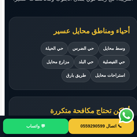
أحياء ومناطق محايل عسير
وسط محايل
حي الضرس
حي الحيلة
حي الفيصلية
حي البلد
مزارع محايل
استراحات محايل
طريق بارق
أماكن تحتاج مكافحة متكررة
📞 اتصال 0559290599
💬 واتساب
مطاعم محايل
مخازن مواد غذائية
استراحات