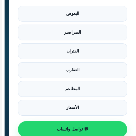
البعوض
الصراصير
الفئران
العقارب
المطاعم
الأسعار
💬 تواصل واتساب