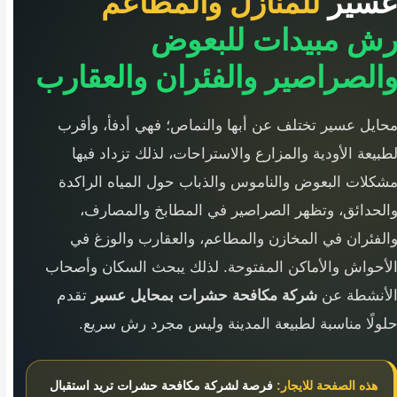
سير
للمنازل والمطاعم
ش مبيدات للبعوض
الصراصير والفئران والعقارب
حايل عسير تختلف عن أبها والنماص؛ فهي أدفأ، وأقرب
طبيعة الأودية والمزارع والاستراحات، لذلك تزداد فيها
شكلات البعوض والناموس والذباب حول المياه الراكدة
الحدائق، وتظهر الصراصير في المطابخ والمصارف،
الفئران في المخازن والمطاعم، والعقارب والوزغ في
لأحواش والأماكن المفتوحة. لذلك يبحث السكان وأصحاب
لأنشطة عن
شركة مكافحة حشرات بمحايل عسير
تقدم
لولًا مناسبة لطبيعة المدينة وليس مجرد رش سريع.
هذه الصفحة للايجار:
فرصة لشركة مكافحة حشرات تريد استقبال