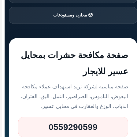
📦 مخازن ومستودعات
صفحة مكافحة حشرات بمحايل
عسير للايجار
صفحة مناسبة لشركة تريد استهداف عملاء مكافحة
البعوض، الناموس، الصراصير، النمل، البق، الفئران،
الذباب، الوزغ والعقارب في محايل عسير.
0559290599