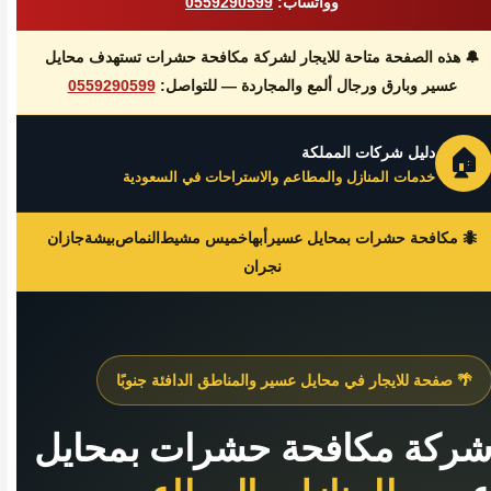
وواتساب:
0559290599
🔔 هذه الصفحة متاحة للايجار لشركة مكافحة حشرات تستهدف محايل
عسير وبارق ورجال ألمع والمجاردة — للتواصل:
0559290599
دليل شركات المملكة
🏠
خدمات المنازل والمطاعم والاستراحات في السعودية
🐜 مكافحة حشرات بمحايل عسير
أبها
خميس مشيط
النماص
بيشة
جازان
نجران
🌴 صفحة للايجار في محايل عسير والمناطق الدافئة جنوبًا
ركة مكافحة حشرات بمحايل