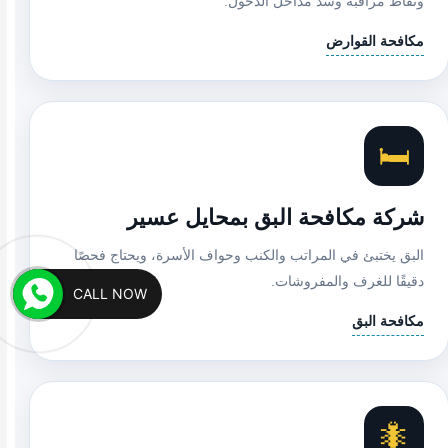
ونقاط مراقبة وسد مداخل الدخول.
مكافحة القوارض
🛏️
شركة مكافحة البق بمحايل عسير
البق يختبئ في المراتب والكنب وحواف الأسرة، ويحتاج فحصًا
دقيقًا للغرف والمفروشات.
CALL NOW
مكافحة البق
🐜