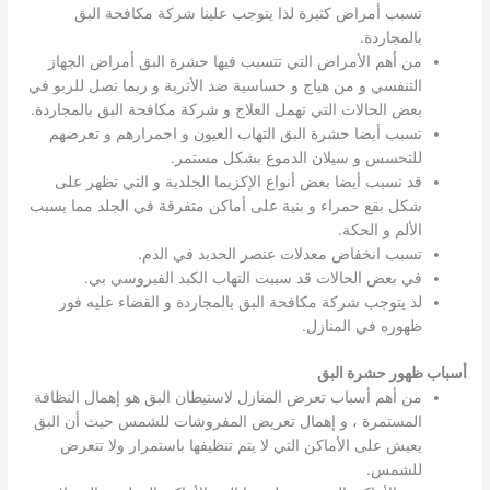
تسبب أمراض كثيرة لذا يتوجب علينا شركة مكافحة البق
بالمجاردة.
من أهم الأمراض التي تتسبب فيها حشرة البق أمراض الجهاز
التنفسي و من هياج و حساسية ضد الأتربة و ربما تصل للربو في
بعض الحالات التي تهمل العلاج و شركة مكافحة البق بالمجاردة.
تسبب أيضا حشرة البق التهاب العيون و احمرارهم و تعرضهم
للتحسس و سيلان الدموع بشكل مستمر.
قد تسبب أيضا بعض أنواع الإكزيما الجلدية و التي تظهر على
شكل بقع حمراء و بنية على أماكن متفرقة في الجلد مما يسبب
الألم و الحكة.
تسبب انخفاض معدلات عنصر الحديد في الدم.
في بعض الحالات قد سببت التهاب الكبد الفيروسي بي.
لذ يتوجب شركة مكافحة البق بالمجاردة و القضاء عليه فور
ظهوره في المنازل.
أسباب ظهور حشرة البق
من أهم أسباب تعرض المنازل لاستيطان البق هو إهمال النظافة
المستمرة ، و إهمال تعريض المفروشات للشمس حيث أن البق
يعيش على الأماكن التي لا يتم تنظيفها باستمرار ولا تتعرض
للشمس.