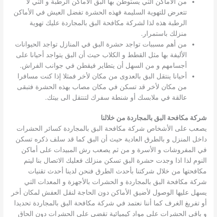
من الأماكن التي يستوطن بها البق الأماكن الرطبة و التي لا
تتعرض للتهوية السليمة فهذه الحشرة تفضل العيش في الأماكن
الرطبة هذه لذا لشركة مكافحة البق بالمجاردة عليك تهوية
منزلك باستمرار.
من أهم مسببات تواجد حشرة البق في المنازل تواجد الحيوانات
الأليفة بها مثل القطط و الكلاب حيث أن البق يتواجد أحيانا على
أجسامهم و من السهل أن يتطاير فيقطن في جوانب الفراش.
أحيانا ينتقل البق بالعدوى من مكان لأخر فمثلا إذا كنت مسافرا
من مكان لأخر قد تسكن في مكان مصاب بهذه الحشرة فتبقى
عالقة في ملابسك أو شنطة سفرك لتنتقل الى بيتك.
شركة مكافحة البق بالمجاردة من خلالنا
يصعب على الأشخاص شركة مكافحة البق بالمجاردة كسائر الحشرات
داخل المنزل و بالطرق العادية حيث أن البق كما قد سلف ذكره تسكن
في المفروشات و الأسرة و من ثم يصعب رش المبيدات على أماكن
النوم لذا اذا وجدت حشرة البق تسكن منزلك فعليك الاتصال بنا ليتم
مكافحتها من خلال شركتنا بأحدث الطرق فنحن لدينا أحدث تقنيات
شركة مكافحة البق بالمجاردة و الحشرات بالأجهزة و المعدات التي
يسهل عليها الوصول لأضيق الأماكن دون الحاجة لنقل العفش لمكان أخر
أو تفريغ الغرف كما أننا نعتمد في شركة مكافحة البق بالمجاردة تحديدا
و باقي الحشرات على مواد كيميائية تقضي على الحشرات دون الحاق