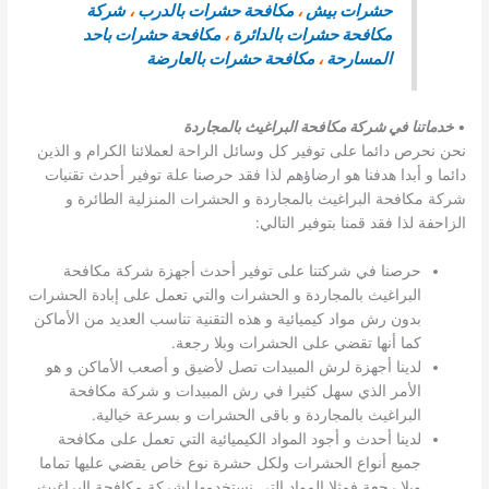
حشرات بيش
،
مكافحة حشرات بالدرب
،
شركة
مكافحة حشرات بالدائرة
،
مكافحة حشرات باحد
المسارحة
،
مكافحة حشرات بالعارضة
•
خدماتنا في شركة مكافحة البراغيث بالمجاردة
نحن نحرص دائما على توفير كل وسائل الراحة لعملائنا الكرام و الذين
دائما و أبدا هدفنا هو ارضاؤهم لذا فقد حرصنا علة توفير أحدث تقنيات
شركة مكافحة البراغيث بالمجاردة و الحشرات المنزلية الطائرة و
الزاحفة لذا فقد قمنا بتوفير التالي:
حرصنا في شركتنا على توفير أحدث أجهزة شركة مكافحة
البراغيث بالمجاردة و الحشرات والتي تعمل على إبادة الحشرات
بدون رش مواد كيميائية و هذه التقنية تناسب العديد من الأماكن
كما أنها تقضي على الحشرات وبلا رجعة.
لدينا أجهزة لرش المبيدات تصل لأضيق و أصعب الأماكن و هو
الأمر الذي سهل كثيرا في رش المبيدات و شركة مكافحة
البراغيث بالمجاردة و باقى الحشرات و بسرعة خيالية.
لدينا أحدث و أجود المواد الكيميائية التي تعمل على مكافحة
جميع أنواع الحشرات ولكل حشرة نوع خاص يقضي عليها تماما
وبلا رجعة فمثلا المواد التي نستخدمها لشركة مكافحة البراغيث