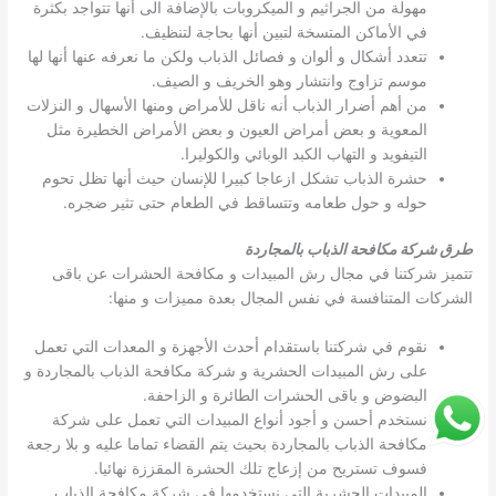
مهولة من الجراثيم و الميكروبات بالإضافة الى أنها تتواجد بكثرة
في الأماكن المتسخة لتبين أنها بحاجة لتنظيف.
تتعدد أشكال و ألوان و فصائل الذباب ولكن ما نعرفه عنها أنها لها
موسم تزاوج وانتشار وهو الخريف و الصيف.
من أهم أضرار الذباب أنه ناقل للأمراض ومنها الأسهال و النزلات
المعوية و بعض أمراض العيون و بعض الأمراض الخطيرة مثل
التيفويد و التهاب الكبد الوبائي والكوليرا.
حشرة الذباب تشكل ازعاجا كبيرا للإنسان حيث أنها تظل تحوم
حوله و حول طعامه وتتساقط في الطعام حتى تثير ضجره.
طرق شركة مكافحة الذباب بالمجاردة
تتميز شركتنا في مجال رش المبيدات و مكافحة الحشرات عن باقى
الشركات المتنافسة في نفس المجال بعدة مميزات و منها:
نقوم في شركتنا باستقدام أحدث الأجهزة و المعدات التي تعمل
على رش المبيدات الحشرية و شركة مكافحة الذباب بالمجاردة و
البضوض و باقى الحشرات الطائرة و الزاحفة.
نستخدم أحسن و أجود أنواع المبيدات التي تعمل على شركة
مكافحة الذباب بالمجاردة بحيث يتم القضاء تماما عليه و بلا رجعة
فسوف تستريح من إزعاج تلك الحشرة المقززة نهائيا.
المبيدات الحشرية التي نستخدمها في شركة مكافحة الذباب