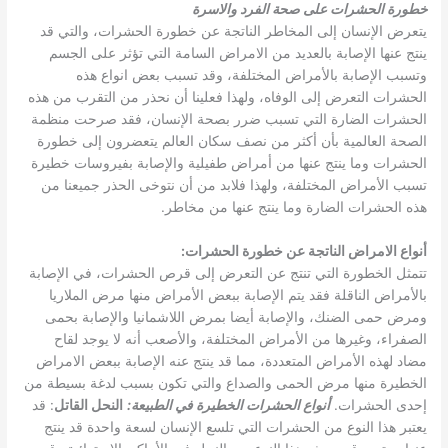
خطورة الحشرات على صحة الفرد والاسرة
يتعرض الإنسان إلى المخاطر الناتجة عن خطورة الحشرات، والتي قد
ينتج عنها الإصابة بالعديد من الامراض السامة التي تؤثر على الجسم
وتسبب الإصابة بالأمراض المختلفة، وقد تسبب بعض انواع هذه
الحشرات التعرض إلى الوفاه، ولهذا فعلينا أن نحذر من التقرب من هذه
الحشرات الضارة التي تسبب ضرر بصحة الإنسان، فقد صرحت منظمة
الصحة العالمية بأن أكثر من نصف سكان العالم يتعضرون إلى خطورة
الحشرات وما ينتج عنها من أمراض طفيلية والإصابة بفيروسات خطيرة
تسبب الأمراض المختلفة، ولهذا فلابد من أن نتوخى الحذر جميعنا من
هذه الحشرات الضارة وما ينتج عنها من مخاطر.
أنواع الامراض الناتجة عن خطورة الحشرات
:
تتمثل الخطورة التي تنتج عن التعرض إلى قرص الحشرات، في الإصابة
بالأمراض الناقلة فقد يتم الإصابة ببعض الأمراض منها مرض الملاريا
ومرض حمى الضنك، والإصابة أيضا بمرض اللاشمانيا والإصابة بحمى
الصفراء، وغيرها من الأمراض المختلفة، والأصعب أنه لا يوجد لقاح
مضاد لهذه الأمراض المتعددة، مما قد ينتج عنه الإصابة ببعض الامراض
الخطيرة منها مرض الحمى والصداع والتي تكون بسبب لدغة بسيطة من
إحدى الحشرات.
أنواع الحشرات الخطيرة في الطبيعة
:
النحل القاتل
: قد
يعتبر هذا النوع من الحشرات التي تلسع الإنسان لسعة واحدة قد ينتج