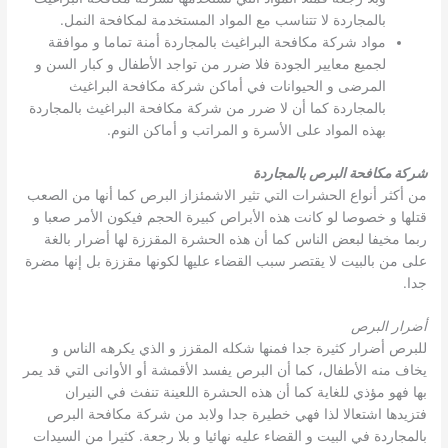
بالمجاردة لا تتناسب مع المواد المستخدمة لمكافحة النمل.
مواد شركة مكافحة البراغيث بالمجاردة أمنة تماما و موافقة
لجميع معايير الجودة فلا ضرر من تواجد الأطفال و كبار السن و
المرضى و الحيوانات في أماكن شركة مكافحة البراغيث
بالمجاردة كما أن لا ضرر من شركة مكافحة البراغيث بالمجاردة
بهذه المواد على الأسرة و المراتب و أماكن النوم.
شركة مكافحة البرص بالمجاردة
من أكثر أنواع الحشرات التي تثير الاشمئزاز البرص كما أنها من الصعب
قتلها و خصوصا لو كانت هذه الأبراص كبيرة الحجم فيكون الأمر صعبا و
ربما مخيفا لبعض الناس كما أن هذه الحشرة المقززة لها أضرار بالغة
على من بالبيت لا يقتصر سبب القضاء عليها لكونها مقززة بل إنها مضرة
جدا.
أضرار البرص
للبرص أضرار كثيرة جدا فمنها شكله المقزز و الذي يكرهه الناس و
يخاف منه الأطفال، كما أن البرص يفسد الأقمشة أو الأوانى التي قد يمر
بها فهو مؤذي للغاية كما أن هذه الحشرة اللعينة تنفث في النيران
فتزيدها اشتعالا لذا فهي خطيرة جدا ولابد من شركة مكافحة البرص
بالمجاردة في البيت و القضاء عليه نهائيا و بلا رجعة. كثيرا من السيدات