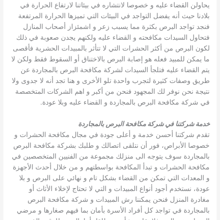
يحاولن القضاء عليه و خصوصا لانتشاره في بيئاتنا لارتفاع الحرارة في
بلادنا حيث أنه يفضل التواجد في البيئات التي تميزها الحرارة المرتفعة
فنجد تواجد البرص بكثرة مما يسبب زعر و اشمئزاز أصحاب المنازل
فتحاول السيدات مكافحته و القضاء عليه ولكنهم يجدن صعوبة في ذلك
لكون البرص من أكثر الحشرات التي لا تتأثر بالمبيدات الحشرية فأقصى
ما يمكن للمبيد فعله هو إصابة البرص بالاختناق أو السقوط فقط ولكن لا
يتم القضاء عليه فتلجأ السيدات لشركة مكافحة البرص بالمجاردة عن
طريق وصفات كثيرة لتجرب واحدة تلو الأخرى و هنا تجد أنه لا جدوى ولا
نتيجة نحن نوفر لك المجهود فنحن من أكبر و اهم الشركات المتخصصة
في شركة مكافحة البرص بالمجاردة و القضاء عليه وبلا عودة.
خدمة شركتنا في شركة مكافحة البرص بالمجاردة
تقدم شركتنا أحسن خدمة و أعلى جودة في مجال مكافحة الحشرات و
خصوصا الأبراص، فور أن نتلقى اتصالك و طلبك بشركة مكافحة البرص
بالمجاردة سوف يتوجه الى منزلك مجموعة من الفنيين المتخصصين في
مكافحة الحشرات و تبدأ المكافحة بواسطتهم و من خلال أحدث الأجهزة
و المعدات التي تمكن من القضاء بشكل تام و نهائي على البرص و بلا
عودة، نستخدم أجود أنواع المبيدات و التي لا تحتاج لإخلاء الأثاث أو
مغادرة المنزل فنحن يمكننا رش المبيدات و شركة مكافحة البرص
بالمجاردة في تواجد كل أفراد الأسرة بأمان بما فيهم صغارها و مرضي