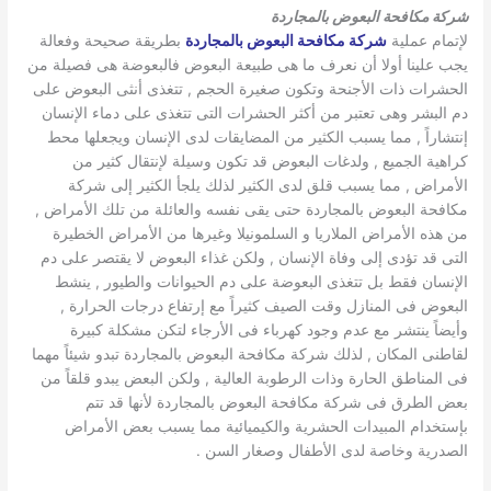
شركة مكافحة البعوض بالمجاردة
لإتمام عملية
شركة مكافحة البعوض بالمجاردة
بطريقة صحيحة وفعالة
يجب علينا أولا أن نعرف ما هى طبيعة البعوض فالبعوضة هى فصيلة من
الحشرات ذات الأجنحة وتكون صغيرة الحجم , تتغذى أنثى البعوض على
دم البشر وهى تعتبر من أكثر الحشرات التى تتغذى على دماء الإنسان
إنتشاراً , مما يسبب الكثير من المضايقات لدى الإنسان ويجعلها محط
كراهية الجميع , ولدغات البعوض قد تكون وسيلة لإنتقال كثير من
الأمراض , مما يسبب قلق لدى الكثير لذلك يلجأ الكثير إلى شركة
مكافحة البعوض بالمجاردة حتى يقى نفسه والعائلة من تلك الأمراض ,
من هذه الأمراض الملاريا و السلمونيلا وغيرها من الأمراض الخطيرة
التى قد تؤدى إلى وفاة الإنسان , ولكن غذاء البعوض لا يقتصر على دم
الإنسان فقط بل تتغذى البعوضة على دم الحيوانات والطيور , ينشط
البعوض فى المنازل وقت الصيف كثيراً مع إرتفاع درجات الحرارة ,
وأيضاً ينتشر مع عدم وجود كهرباء فى الأرجاء لتكن مشكلة كبيرة
لقاطنى المكان , لذلك شركة مكافحة البعوض بالمجاردة تبدو شيئاً مهما
فى المناطق الحارة وذات الرطوبة العالية , ولكن البعض يبدو قلقاً من
بعض الطرق فى شركة مكافحة البعوض بالمجاردة لأنها قد تتم
بإستخدام المبيدات الحشرية والكيميائية مما يسبب بعض الأمراض
الصدرية وخاصة لدى الأطفال وصغار السن .