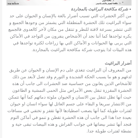
•
شركة مكافحة البراغيث بالمجاردة
من أكثر الحشرات التي تسبب أضرار بالغة بالإنسان و الحيوان على حد
سواء البراغيث تلك الحشرة المتطفلة التي يشمئز من وجودها الجميع و
التي تنتشر بسرعة لافتة للنظر و تنتقل من مكان لأخر كالعدوى فالجميع
يكره تواجدها كما أننا نجد أن الأشخاص ينفرون من التواجد في الأماكن
التي يربى بها الحيوانات و الأماكن التي بها زراعات لكثرة تواجدها في
هذه البيئات لذا يتوجب شركة مكافحة البراغيث بالمجاردة.
أضرار البراغيث
من المعروف أن البراغيث تتغذي على دم الإنسان و الحيوان عن طريق
لدغهم و هو ما يسبب الحكة الشديدة و التورم وقد تصل لأبعد من ذلك
للأشخاص الذين يعانون من حساسية ضد الحشرات الى جانب أن هذه
الحشرة المقززة تنقل بعض الأمراض مثل الحمى النمشية و الطاعون
حيث أنها تظل تتنقل بين الانسان و الحيوان ملوثة دمائهم كما أنها تتمكن
من الانتشار سريعا و البقاء على جسم العائل لها سواء انسان او حيوان
لفترات طويلة كما أنها يصعب اصطيادها لأنها تقفز و تختفي في مسافات
بعيدة جدا هذا الى جانب أن هذه الحشرة تقطن و تنمو في أماكن النوم
فنجد أنها تنشر بيضاتها في جوانب الفراش و هذه البيضات تبقى حية و
نشطة لفترات طويلة جدا.