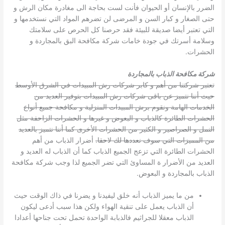
الضرر بالإنسان أو الحيوان فأنت لست بحاجة الى مغادرة مكان الرش و
حتى الصغار و كبار السن و المرضى لن تضرهم المواد التي نستخدمها و
التي تعتبر أيضا صديقة للبيئة فقد حرصنا كل الحرص على سلامتك
وسلامة أسرتك في جودة خامات شركة مكافحة البق بالمجاردة و
الحشرات.
شركة مكافحة الذباب بالمجاردة
تعتبر شركتنا من أهم و كابر شركات رش المبيدات في الشرق الأوسط
حيث أننا نتميز عن باقى شركات رش المبيدات بتوفير العديد من
الخدمات الهامة ونقوم برش المبيدات المنزلية و مكافحة جميع أنواع
الحشرات الطائرة كالذباب و البعوض و غيرها و الحشرات الزاحفة مثل
النمل و الصراصير و الكثير من الحشرات الأخرى كما أننا نتميز بالعديد
من المميزات التي سوف نعددها لك لاحقا.
أضرار الذباب من أهم
الحشرات الطائرة التي تزعج الجميع الذباب كما أن الذباب له العديد و
العديد من الأضرار ة المساوئ التي تضر الجميع لذا وجب شركة مكافحة
الذباب بالمجاردة و البعوض.
من ما يميز الذباب أنه خلق ليفيدنا و يضرنا في ذاك الوقت حيث
أن الذباب يعمل على تنقية الهواء ولكن هذا سبب أدعى ليكون
الذباب معقلا للجراثيم فالذبابة الواحدة تحمل تحت جناحها أعدادا