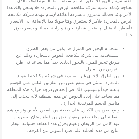
الحساسية و الربو فلا تقلق بشأنهم مطلقا، أما بالنسبة للوقت الذي
نحتاجه لإتمام عملية شركة مكافحة البرص بالمجاردة فلا يشغل بالك هذا
الأمر نهائيا فعمالنا يتميزون بالسرعة الفائقة لإتمام مهمة شركة مكافحة
البرص بالمجاردة فلأمر لا يستغرق وقتا طويلا هذا بالإضافة الى الأسعار
فأسعارنا لا مثيل لها فنحن شعارنا جودة و راحة لعميلنا و بسعر يفوق
خياله.
إستخدام البخور فى المنزل قد يكون من بعض الطرق
المستخدمة فى شركة مكافحة البعوض بالمجاردة وذلك عن
طريق تبخير المنزل بالبخور العادى جيداً مما يساعد فى طرد
النموس من المنزل .
من الطرق الأخرى غير التقليدية فى شركة مكافحة البعوض
بالمجاردة تتمثل فى وضع بعض من الفازلين الطبى على الجسم
ودهنه جيداً وسيسبب ذلك فى إنخفاض درجة حرارة هذه المنطقة
مما يساعد على إبعاد البعوض عن هذه المنطقة لأنه ينجذب إلى
مناطق الجسم المرتفعة الحرارة .
وضع بعض من الكحول على قطعة من القطن الأبيض وتوضع هذه
القطنة فى وعاء صغير ونقوم بعض من قطع ريحان صغيرة أو
عود كامل من الريحان ونقوم بحرق هذه القطعة فسياعد البخار
الناتج من هذه العملية على طرد النموس من الغرفة .