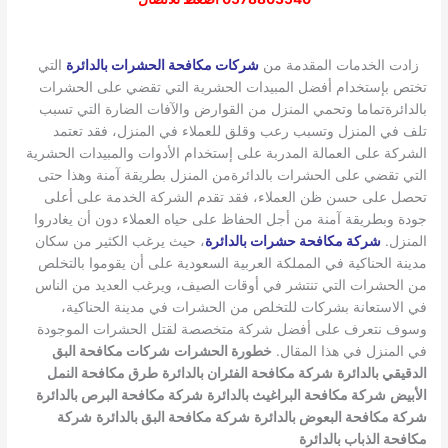
زادت الخدمات المقدمة من
شركات مكافحة الحشرات بالدائرة
التي
تختص بإستخدام أفضل المبيدات الحشرية التي تقضي على الحشرات
بالدائرةتماما وتحمي المنزل من القوارض والآفات الضارة التي تسبب
تلف في المنزل وتسبب رعب وقلق للعملاء في المنزل، فقد تعتمد
الشركة على العمالة المدربة على إستخدام الأدوات والمبيدات الحشرية
التي تقضي على الحشرات بالدائرةمن المنزل بطريقة آمنة وهذا حتى
تحصل على حسن ظن العملاء، فقد تقدم الشركة الخدمة على أعلى
جودة وبطريقة آمنة من أجل الحفاظ على حياه العملاء دون أن يغادروا
المنزل.
شركة مكافحة حشرات بالدائرة
، حيث يرغب الكثير من سكان
مدينة الحناكية في المملكة العربية السعودية على أن يقوموا بالتخلص
من الحشرات التي تنتشر في أوقات الصيف، ويرغب العديد من الناس
في الاستعانة بشركات للتخلص من الحشرات في مدينة الحناكية،
وسوف نتعرف على أفضل شركة متخصصة لقتل الحشرات الموجودة
في المنزل في هذا المقال.
خطورة الحشرات
شركات مكافحة البق
الدقيقي بالدائرة
شركة مكافحة الفئران بالدائرة
طرق مكافحة النمل
الأبيض
شركة مكافحة البراغيث بالدائرة
شركة مكافحة البرص بالدائرة
شركة مكافحة البعوض بالدائرة
شركة مكافحة البق بالدائرة
شركة
مكافحة الذباب بالدائرة