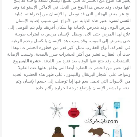
يعتبر هذا النوع من الحشرات التي تلسع الإنسان لسعة واحدة قد ينتج
عنها موته، وقد يعيش هذا النوع من النحل في الأماكن الإستوائية وقد
نتج عن بعض الهجائن التي قد توصل لها الإنسان من إختراعاته.
ذبابة
التسي تسي
: تعتبر هذه الذبابة من الأنواع التي تسبب إصابة الإنسان
بمرض النوم، وقد يتعرض للإصابة بها سكان أفريقيا ولم يتم التوصل إلى
علاج لهذا المرض حتى الآن، ويظل الإنسان مريض به لفترات طويلة
حتى يتعرض إلى الموت، وقد يصيب هذا الإنسان بالكسل وعدم الرغبة
في الحركة. أنواع العقارب تمثل أكبر قدر من خطورة الحشرات: وهذا
حيث أن العقارب تعتبر من أكثر الحشرات ضرر بالصحة، وتسبب الإصابة
بالتشنجات وقد ينتج عنها الوفاه بعد فترة من اللدغة.
حشرة الليسروع
الهر
: تعتبر من الحشرات الضارة أيضا التي يطلق عليها عث الفانيلا
وتتواجد على أشجار البرتقال والليمون، على ظهر هذه الحشرة العديد
من الأشواك التي تحمل سم فيها إذا توصلت إلى جسم الإنسان وتم
لدغه بها يشعر الإنسان بإرتفاع درجة الحرارة وآلام حادة.