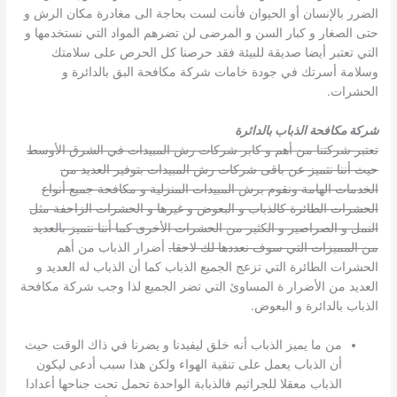
الضرر بالإنسان أو الحيوان فأنت لست بحاجة الى مغادرة مكان الرش و
حتى الصغار و كبار السن و المرضى لن تضرهم المواد التي نستخدمها و
التي تعتبر أيضا صديقة للبيئة فقد حرصنا كل الحرص على سلامتك
وسلامة أسرتك في جودة خامات شركة مكافحة البق بالدائرة و
الحشرات.
شركة مكافحة الذباب بالدائرة
تعتبر شركتنا من أهم و كابر شركات رش المبيدات في الشرق الأوسط
حيث أننا نتميز عن باقى شركات رش المبيدات بتوفير العديد من
الخدمات الهامة ونقوم برش المبيدات المنزلية و مكافحة جميع أنواع
الحشرات الطائرة كالذباب و البعوض و غيرها و الحشرات الزاحفة مثل
النمل و الصراصير و الكثير من الحشرات الأخرى كما أننا نتميز بالعديد
من المميزات التي سوف نعددها لك لاحقا.
أضرار الذباب من أهم
الحشرات الطائرة التي تزعج الجميع الذباب كما أن الذباب له العديد و
العديد من الأضرار ة المساوئ التي تضر الجميع لذا وجب شركة مكافحة
الذباب بالدائرة و البعوض.
من ما يميز الذباب أنه خلق ليفيدنا و يضرنا في ذاك الوقت حيث
أن الذباب يعمل على تنقية الهواء ولكن هذا سبب أدعى ليكون
الذباب معقلا للجراثيم فالذبابة الواحدة تحمل تحت جناحها أعدادا