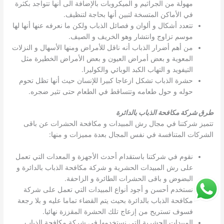
مهولة من الجراثيم و الميكروبات بالإضافة الى أنها تتواجد بكثرة
في الأماكن المتسخة لتبين أنها بحاجة لتنظيف.
تتعدد أشكال و ألوان و فصائل الذباب ولكن ما نعرفه عنها أنها لها
موسم تزاوج وانتشار وهو الخريف و الصيف.
من أهم أضرار الذباب أنه ناقل للأمراض ومنها الأسهال و النزلات
المعوية و بعض أمراض العيون و بعض الأمراض الخطيرة مثل
التيفويد و التهاب الكبد الوبائي والكوليرا.
حشرة الذباب تشكل ازعاجا كبيرا للإنسان حيث أنها تظل تحوم
حوله و حول طعامه وتتساقط في الطعام حتى تثير ضجره.
طرق شركة مكافحة الذباب بالدائرة
تتميز شركتنا في مجال رش المبيدات و مكافحة الحشرات عن باقى
الشركات المتنافسة في نفس المجال بعدة مميزات و منها:
نقوم في شركتنا باستقدام أحدث الأجهزة و المعدات التي تعمل
على رش المبيدات الحشرية و شركة مكافحة الذباب بالدائرة و
البضوض و باقى الحشرات الطائرة و الزاحفة.
نستخدم أحسن و أجود أنواع المبيدات التي تعمل على شركة
مكافحة الذباب بالدائرة بحيث يتم القضاء تماما عليه و بلا رجعة
فسوف تستريح من إزعاج تلك الحشرة المقززة نهائيا.
المبيدات الحشرية التي نستخدمها في شركة مكافحة الذباب