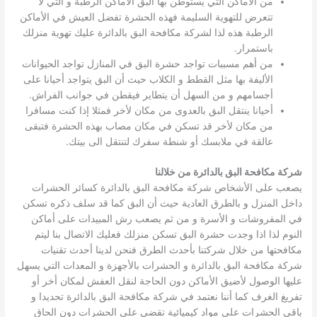
من الأماكن التي يستوطن بها البق الأماكن الرطبة و التي لا
تتعرض للتهوية السليمة فهذه الحشرة تفضل العيش في الأماكن
الرطبة هذه لذا لشركة مكافحة البق بالدائرة عليك تهوية منزلك
باستمرار.
من أهم مسببات تواجد حشرة البق في المنازل تواجد الحيوانات
الأليفة بها مثل القطط و الكلاب حيث أن البق يتواجد أحيانا على
أجسامهم و من السهل أن يتطاير فيقطن في جوانب الفراش.
أحيانا ينتقل البق بالعدوى من مكان لأخر فمثلا إذا كنت مسافرا
من مكان لأخر قد تسكن في مكان مصاب بهذه الحشرة فتبقى
عالقة في ملابسك أو شنطة سفرك لتنتقل الى بيتك.
شركة مكافحة البق بالدائرة من خلالنا
يصعب على الأشخاص شركة مكافحة البق بالدائرة كسائر الحشرات
داخل المنزل و بالطرق العادية حيث أن البق كما قد سلف ذكره تسكن
في المفروشات و الأسرة و من ثم يصعب رش المبيدات على أماكن
النوم لذا اذا وجدت حشرة البق تسكن منزلك فعليك الاتصال بنا ليتم
مكافحتها من خلال شركتنا بأحدث الطرق فنحن لدينا أحدث تقنيات
شركة مكافحة البق بالدائرة و الحشرات بالأجهزة و المعدات التي يسهل
عليها الوصول لأضيق الأماكن دون الحاجة لنقل العفش لمكان أخر أو
تفريغ الغرف كما أننا نعتمد في شركة مكافحة البق بالدائرة تحديدا و
باقي الحشرات على مواد كيميائية تقضي على الحشرات دون الحاق