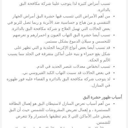
تسبب أمراض كثيرة لذا يتوجب علينا شركة مكافحة البق
بالدائرة.
من أهم الأمراض التي تتسبب فيها حشرة البق أمراض الجهاز
التنفسي و من هياج و حساسية ضد الأتربة و ربما تصل للربو في
بعض الحالات التي تهمل العلاج و شركة مكافحة البق بالدائرة.
تسبب أيضا حشرة البق التهاب العيون و احمرارهم و تعرضهم
للتحسس و سيلان الدموع بشكل مستمر.
قد تسبب أيضا بعض أنواع الإكزيما الجلدية و التي تظهر على
شكل بقع حمراء و بنية على أماكن متفرقة في الجلد مما يسبب
الألم و الحكة.
تسبب انخفاض معدلات عنصر الحديد في الدم.
في بعض الحالات قد سببت التهاب الكبد الفيروسي بي.
لذ يتوجب شركة مكافحة البق بالدائرة و القضاء عليه فور ظهوره
في المنازل.
أسباب ظهور حشرة البق
من أهم أسباب تعرض المنازل لاستيطان البق هو إهمال النظافة
المستمرة ، و إهمال تعريض المفروشات للشمس حيث أن البق
يعيش على الأماكن التي لا يتم تنظيفها باستمرار ولا تتعرض
للشمس.