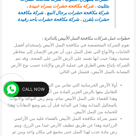
بتثليث
، شركة مكافحة حشرات بسراه عبيدة ،
شركة مكافحة حشرات برجال المع
،
شركة مكافحة
حشرات بلقرن
،
شركة مكافحة حشرات باحد رفيدة
خطوات عمل شركات مكافحة النمل الأبيض بالدائرة
:
تقوم الشركة المتخصصة في مكافحة النمل الأبيض بإستخدام أفضل
الخامات والأنواع التي تقتل النمل دون أن تعرض الإنسان إلى مخاطر
صحية، وهذا حيث انها تعتمد على الرش الآمن على الصحة، وقد تتم
الشركة بإتباع بعض الطرق في عملية الرش والإبادة حسب نوع الأرض
المصابة بالنمل الأبيض، فتتمثل في التالي:
أولا الأرض الخرسانية التي تعاني من النمل الأبيض فيها،قد يتم
CALL NOW
التعامل معها بالرش الغزير للمادة من أسفل التربة حتى الاعلى،
وهذا للقضاء على النمل الأبيض تمام، ويتم رش النوافذ والأبواب
بالمحاليل المذابة وهذا في البداية قبل أن يتم وضع الدهانات وهذا
للحماية من النمل الأبيض.
تتميز شركة مكافحة النمل الأبيض بالقضاء عليه من الأراضي
الزراعية وهذا عن طريق تنظيف الأرض جيدا من الزرع، ويتم
رض مادة جذب لهذا النمل حتى يتجمع في مكان واحد ومن ثم