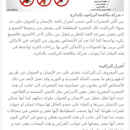
•
شركة مكافحة البراغيث بالدائرة
من أكثر الحشرات التي تسبب أضرار بالغة بالإنسان و الحيوان على حد
سواء البراغيث تلك الحشرة المتطفلة التي يشمئز من وجودها الجميع و
التي تنتشر بسرعة لافتة للنظر و تنتقل من مكان لأخر كالعدوى فالجميع
يكره تواجدها كما أننا نجد أن الأشخاص ينفرون من التواجد في الأماكن
التي يربى بها الحيوانات و الأماكن التي بها زراعات لكثرة تواجدها في
هذه البيئات لذا يتوجب شركة مكافحة البراغيث بالدائرة.
أضرار البراغيث
من المعروف أن البراغيث تتغذي على دم الإنسان و الحيوان عن طريق
لدغهم و هو ما يسبب الحكة الشديدة و التورم وقد تصل لأبعد من ذلك
للأشخاص الذين يعانون من حساسية ضد الحشرات الى جانب أن هذه
الحشرة المقززة تنقل بعض الأمراض مثل الحمى النمشية و الطاعون
حيث أنها تظل تتنقل بين الانسان و الحيوان ملوثة دمائهم كما أنها تتمكن
من الانتشار سريعا و البقاء على جسم العائل لها سواء انسان او حيوان
لفترات طويلة كما أنها يصعب اصطيادها لأنها تقفز و تختفي في مسافات
بعيدة جدا هذا الى جانب أن هذه الحشرة تقطن و تنمو في أماكن النوم
فنجد أنها تنشر بيضاتها في جوانب الفراش و هذه البيضات تبقى حية و
نشطة لفترات طويلة جدا.