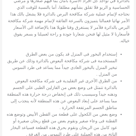
بالدائرة في تواجد كل أفراد الأسرة بأمان بما فيهم صغارها و مرضي
الحساسية و الربو فلا تقلق بشأنهم مطلقا، أما بالنسبة للوقت الذي
نحتاجه لإتمام عملية شركة مكافحة البرص بالدائرة فلا يشغل بالك هذا
الأمر نهائيا فعمالنا يتميزون بالسرعة الفائقة لإتمام مهمة شركة مكافحة
البرص بالدائرة فلأمر لا يستغرق وقتا طويلا هذا بالإضافة الى الأسعار
فأسعارنا لا مثيل لها فنحن شعارنا جودة و راحة لعميلنا و بسعر يفوق
خياله.
إستخدام البخور فى المنزل قد يكون من بعض الطرق
المستخدمة فى شركة مكافحة البعوض بالدائرة وذلك عن طريق
تبخير المنزل بالبخور العادى جيداً مما يساعد فى طرد النموس
من المنزل .
من الطرق الأخرى غير التقليدية فى شركة مكافحة البعوض
بالدائرة تتمثل فى وضع بعض من الفازلين الطبى على الجسم
ودهنه جيداً وسيسبب ذلك فى إنخفاض درجة حرارة هذه المنطقة
مما يساعد على إبعاد البعوض عن هذه المنطقة لأنه ينجذب إلى
مناطق الجسم المرتفعة الحرارة .
وضع بعض من الكحول على قطعة من القطن الأبيض وتوضع هذه
القطنة فى وعاء صغير ونقوم بعض من قطع ريحان صغيرة أو
عود كامل من الريحان ونقوم بحرق هذه القطعة فسياعد البخار
الناتج من هذه العملية على طرد النموس من الغرفة .