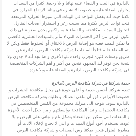
بالدائرة في البيت و القضاء عليه نهائيا و بلا رجعة. كثيرا من السيدات
يحاولن القضاء عليه و خصوصا لانتشاره في بيئاتنا لارتفاع الحرارة في
بلادنا حيث أنه يفضل التواجد في البيئات التي تميزها الحرارة المرتفعة
فنجد تواجد البرص بكثرة مما يسبب زعر و اشمئزاز أصحاب المنازل
فتحاول السيدات مكافحته و القضاء عليه ولكنهم يجدن صعوبة في ذلك
لكون البرص من أكثر الحشرات التي لا تتأثر بالمبيدات الحشرية فأقصى
ما يمكن للمبيد فعله هو إصابة البرص بالاختناق أو السقوط فقط ولكن لا
يتم القضاء عليه فتلجأ السيدات لشركة مكافحة البرص بالدائرة عن
طريق وصفات كثيرة لتجرب واحدة تلو الأخرى و هنا تجد أنه لا جدوى ولا
نتيجة نحن نوفر لك المجهود فنحن من أكبر و اهم الشركات المتخصصة
في شركة مكافحة البرص بالدائرة و القضاء عليه وبلا عودة.
خدمة شركتنا في شركة مكافحة البرص بالدائرة
تقدم شركتنا أحسن خدمة و أعلى جودة في مجال مكافحة الحشرات و
خصوصا الأبراص، فور أن نتلقى اتصالك و طلبك بشركة مكافحة البرص
بالدائرة سوف يتوجه الى منزلك مجموعة من الفنيين المتخصصين في
مكافحة الحشرات و تبدأ المكافحة بواسطتهم و من خلال أحدث الأجهزة
و المعدات التي تمكن من القضاء بشكل تام و نهائي على البرص و بلا
عودة، نستخدم أجود أنواع المبيدات و التي لا تحتاج لإخلاء الأثاث أو
مغادرة المنزل فنحن يمكننا رش المبيدات و شركة مكافحة البرص