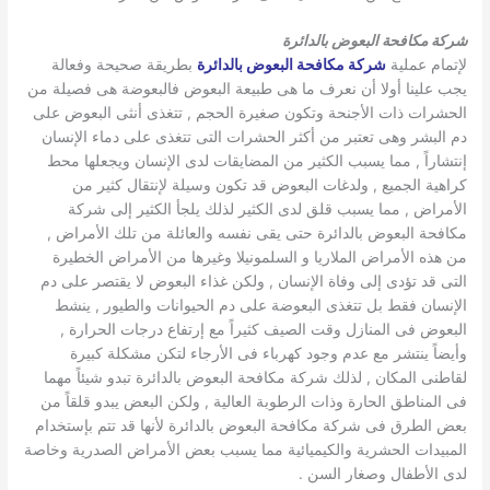
شركة مكافحة البعوض بالدائرة
لإتمام عملية
شركة مكافحة البعوض بالدائرة
بطريقة صحيحة وفعالة
يجب علينا أولا أن نعرف ما هى طبيعة البعوض فالبعوضة هى فصيلة من
الحشرات ذات الأجنحة وتكون صغيرة الحجم , تتغذى أنثى البعوض على
دم البشر وهى تعتبر من أكثر الحشرات التى تتغذى على دماء الإنسان
إنتشاراً , مما يسبب الكثير من المضايقات لدى الإنسان ويجعلها محط
كراهية الجميع , ولدغات البعوض قد تكون وسيلة لإنتقال كثير من
الأمراض , مما يسبب قلق لدى الكثير لذلك يلجأ الكثير إلى شركة
مكافحة البعوض بالدائرة حتى يقى نفسه والعائلة من تلك الأمراض ,
من هذه الأمراض الملاريا و السلمونيلا وغيرها من الأمراض الخطيرة
التى قد تؤدى إلى وفاة الإنسان , ولكن غذاء البعوض لا يقتصر على دم
الإنسان فقط بل تتغذى البعوضة على دم الحيوانات والطيور , ينشط
البعوض فى المنازل وقت الصيف كثيراً مع إرتفاع درجات الحرارة ,
وأيضاً ينتشر مع عدم وجود كهرباء فى الأرجاء لتكن مشكلة كبيرة
لقاطنى المكان , لذلك شركة مكافحة البعوض بالدائرة تبدو شيئاً مهما
فى المناطق الحارة وذات الرطوبة العالية , ولكن البعض يبدو قلقاً من
بعض الطرق فى شركة مكافحة البعوض بالدائرة لأنها قد تتم بإستخدام
المبيدات الحشرية والكيميائية مما يسبب بعض الأمراض الصدرية وخاصة
لدى الأطفال وصغار السن .