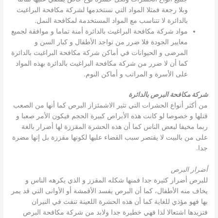
وبلا رجعة فمثلا المواد التي نستخدمها لشركة مكافحة البراغيث
بالدائرة لا تتناسب مع المواد المستخدمة لمكافحة النمل.
مواد شركة مكافحة البراغيث بالدائرة أمنة تماما و موافقة لجميع
معايير الجودة فلا ضرر من تواجد الأطفال و كبار السن و
المرضى و الحيوانات في أماكن شركة مكافحة البراغيث بالدائرة
كما أن لا ضرر من شركة مكافحة البراغيث بالدائرة بهذه المواد
على الأسرة و المراتب و أماكن النوم.
شركة مكافحة البرص بالدائرة
من أكثر أنواع الحشرات التي تثير الاشمئزاز البرص كما أنها من الصعب
قتلها و خصوصا لو كانت هذه الأبراص كبيرة الحجم فيكون الأمر صعبا و
ربما مخيفا لبعض الناس كما أن هذه الحشرة المقززة لها أضرار بالغة
على من بالبيت لا يقتصر سبب القضاء عليها لكونها مقززة بل إنها مضرة
جدا.
أضرار البرص
للبرص أضرار كثيرة جدا فمنها شكله المقزز و الذي يكرهه الناس و
يخاف منه الأطفال، كما أن البرص يفسد الأقمشة أو الأوانى التي قد يمر
بها فهو مؤذي للغاية كما أن هذه الحشرة اللعينة تنفث في النيران
فتزيدها اشتعالا لذا فهي خطيرة جدا ولابد من شركة مكافحة البرص