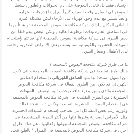
الإنسان فقط بل تتغذى البعوضة على دم الحيوانات والطيور , ينشط
البعوض فى المنازل وقت الصيف كثيراً مع إرتفاع درجات الحرارة ,
وأيضاً ينتشر مع عدم وجود كهرباء فى الأرجاء لتكن مشكلة كبيرة
لقاطنى المكان , لذلك شركة مكافحة البعوض بالمجمعة تبدو شيئاً مهما
فى المناطق الحارة وذات الرطوبة العالية , ولكن البعض يبدو قلقاً من
بعض الطرق فى شركة مكافحة البعوض بالمجمعة لأنها قد تتم بإستخدام
المبيدات الحشرية والكيميائية مما يسبب بعض الأمراض الصدرية وخاصة
لدى الأطفال وصغار السن .
ما هى طرق شركة مكافحة البعوض بالمجمعة ؟
هناك طرق تقليدية فى شركة مكافحة البعوض بالمجمعة والتى تكون
من السهل إستخدامها منها
الصاعق الكهربائى
:
إستخدام الصاعق
الكهربائى قد يكون من الطرق الفعالة فى شركة مكافحة البعوض
بالمجمعة والذى يتميز بضوء خافت يجذب إليه البعوض .
المبيدات
الحشرية
:
من الطرق التقليدية فى شركة مكافحة البعوض بالمجمعة
هى إستخدام المبيدات الحشرية التقليدية وتكون ذات نتيجة فعالة
وفورية رغم بعض المشاكل التى تصاحب إستخدام المبيدات الحشرية
مثل الأمراض الصدرية وغيرها فإنها من أكثر الطرق المستخدمة فى
شركة مكافحة البعوض بالمجمعة لسهولتها وفعاليتها . هل هناك طرق
أخرى فى شركة مكافحة البعوض بالمجمعة فى المنزل ؟ بالطبع تتعدد