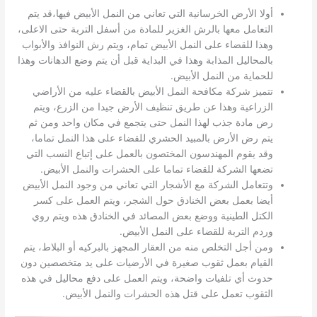
أولا الأرض الخرسانية التي تعاني من النمل الأبيض فيها،قد يتم
التعامل معها بالرش الغزير للمادة من أسفل التربة حتى الاعلى،
وهذا للقضاء على النمل الأبيض تمام، ويتم رش النوافذ والأبواب
بالمحاليل المذابة وهذا في البداية قبل أن يتم وضع الدهانات وهذا
للحماية من النمل الأبيض.
تتميز شركة مكافحة النمل الأبيض بالقضاء عليه من الأراضي
الزراعية وهذا عن طريق تنظيف الأرض جيدا من الزرع، ويتم
رض مادة جذب لهذا النمل حتى يتجمع في مكان واحد ومن ثم
يتم رض الأرض بالمبيد الحشري للقضاء على هذا النمل تماما،
وقد يقوم المهندسون المختصون بالعمل على إتباع النسب التي
تضعها الشركة للقضاء تماما على الحشرات والنمل الأبيض.
وتتعامل الشركة مع الأشجار التي تعاني من وجود النمل الأبيض
أيضا بعمل بعض الخنادق حول الشجر، ويتم العمل على كسر
الكتل الطينية ووضع بعض المصائد في الخنادق هذه ويتم روي
وردم التربة للقضاء على النمل الأبيض.
ومن أجل التخلص منه من العقار المجهز بالبركيه أو البلاط، يتم
القيام بعمل ثقوب صغيرة في الأرضيات على يد متخصصين دون
حدوث أي تلفيات واضحة، ويتم العمل على دفع محاليل في هذه
الثقوب تعمل على قتل هذه الحشرات والنمل الأبيض.