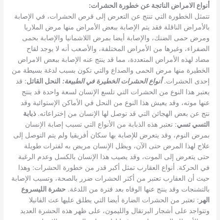
أنواع الامراض الناتجة عن خطورة الحشرات
:
تتمثل الخطورة التي تنتج عن التعرض إلى قرص الحشرات، في الإصابة
بالأمراض الناقلة فقد يتم الإصابة ببعض الأمراض منها مرض الملاريا
ومرض حمى الضنك، والإصابة أيضا بمرض اللاشمانيا والإصابة بحمى
الصفراء، وغيرها من الأمراض المختلفة، والأصعب أنه لا يوجد لقاح
مضاد لهذه الأمراض المتعددة، مما قد ينتج عنه الإصابة ببعض الامراض
الخطيرة منها مرض الحمى والصداع والتي تكون بسبب لدغة بسيطة من
إحدى الحشرات.
أنواع الحشرات الخطيرة في الطبيعة
:
النحل القاتل
: قد
يعتبر هذا النوع من الحشرات التي تلسع الإنسان لسعة واحدة قد ينتج
عنها موته، وقد يعيش هذا النوع من النحل في الأماكن الإستوائية وقد
نتج عن بعض الهجائن التي قد توصل لها الإنسان من إختراعاته.
ذبابة
التسي تسي
: تعتبر هذه الذبابة من الأنواع التي تسبب إصابة الإنسان
بمرض النوم، وقد يتعرض للإصابة بها سكان أفريقيا ولم يتم التوصل إلى
علاج لهذا المرض حتى الآن، ويظل الإنسان مريض به لفترات طويلة
حتى يتعرض إلى الموت، وقد يصيب هذا الإنسان بالكسل وعدم الرغبة
في الحركة. أنواع العقارب تمثل أكبر قدر من خطورة الحشرات: وهذا
حيث أن العقارب تعتبر من أكثر الحشرات ضرر بالصحة، وتسبب الإصابة
بالتشنجات وقد ينتج عنها الوفاه بعد فترة من اللدغة.
حشرة الليسروع
الهر
: تعتبر من الحشرات الضارة أيضا التي يطلق عليها عث الفانيلا
وتتواجد على أشجار البرتقال والليمون، على ظهر هذه الحشرة العديد