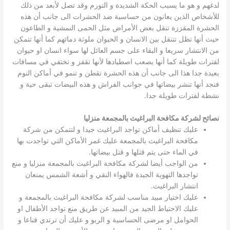
لدغهم و هو ما يسبب الحكة الشديدة و التورم وقد تصل لأبعد من ذلك
للأشخاص الذين يعانون من حساسية ضد الحشرات الى جانب أن هذه
الحشرة المقززة تنقل بعض الأمراض مثل الحمى النمشية و الطاعون
حيث أنها تظل تتنقل بين الانسان و الحيوان ملوثة دمائهم كما أنها تتمكن
من الانتشار سريعا و البقاء على جسم العائل لها سواء انسان او حيوان
لفترات طويلة كما أنها يصعب اصطيادها لأنها تقفز و تختفي في مسافات
بعيدة جدا هذا الى جانب أن هذه الحشرة تقطن و تنمو في أماكن النوم
فنجد أنها تنشر بيضاتها في جوانب الفراش و هذه البيضات تبقى حية و
نشطة لفترات طويلة جدا.
نصائح لشركة مكافحة البراغيث بالمجمعة منزليا
عليك تنظيف أماكن تواجد البراغيث جيدا و لتتمكن من شركة
مكافحة البراغيث بالمجمعة عليك غمر الأماكن التي تواجدت بها
في الماء حتى يتم قتلها و قتل بيضاتها.
من الواجب أيضا لشركة مكافحة البراغيث بالمجمعة منزليا و منع
تواجدها التهوية الجيدة فالهواء النقي و أشعة الشمس يمنعان
انتشار البراغيث.
عليك اختيار مبيد مناسب لشركة مكافحة البراغيث بالمجمعة و
عليك الاحتياط الجيد من المبيد عن طريق منع تواجد الأطفال او
الحوامل او مرضى الحساسية و الربو و عليك أن ترتدي قناعا و