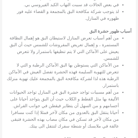
في بعض الحالات قد سببت التهاب الكبد الفيروسي بي.
لذ يتوجب شركة مكافحة البق بالمجمعة و القضاء عليه فور
ظهوره في المنازل.
أسباب ظهور حشرة البق
من أهم أسباب تعرض المنازل لاستيطان البق هو إهمال النظافة
المستمرة ، و إهمال تعريض المفروشات للشمس حيث أن البق
يعيش على الأماكن التي لا يتم تنظيفها باستمرار ولا تتعرض
للشمس.
من الأماكن التي يستوطن بها البق الأماكن الرطبة و التي لا
تتعرض للتهوية السليمة فهذه الحشرة تفضل العيش في الأماكن
الرطبة هذه لذا لشركة مكافحة البق بالمجمعة عليك تهوية منزلك
باستمرار.
من أهم مسببات تواجد حشرة البق في المنازل تواجد الحيوانات
الأليفة بها مثل القطط و الكلاب حيث أن البق يتواجد أحيانا على
أجسامهم و من السهل أن يتطاير فيقطن في جوانب الفراش.
أحيانا ينتقل البق بالعدوى من مكان لأخر فمثلا إذا كنت مسافرا
من مكان لأخر قد تسكن في مكان مصاب بهذه الحشرة فتبقى
عالقة في ملابسك أو شنطة سفرك لتنتقل الى بيتك.