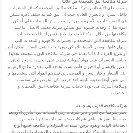
شركة مكافحة البق بالمجمعة من خلالنا
يصعب على الأشخاص شركة مكافحة البق بالمجمعة كسائر الحشرات
داخل المنزل و بالطرق العادية حيث أن البق كما قد سلف ذكره تسكن
في المفروشات و الأسرة و من ثم يصعب رش المبيدات على أماكن
النوم لذا اذا وجدت حشرة البق تسكن منزلك فعليك الاتصال بنا ليتم
مكافحتها من خلال شركتنا بأحدث الطرق فنحن لدينا أحدث تقنيات
شركة مكافحة البق بالمجمعة و الحشرات بالأجهزة و المعدات التي
يسهل عليها الوصول لأضيق الأماكن دون الحاجة لنقل العفش لمكان أخر
أو تفريغ الغرف كما أننا نعتمد في شركة مكافحة البق بالمجمعة تحديدا
و باقي الحشرات على مواد كيميائية تقضي على الحشرات دون الحاق
الضرر بالإنسان أو الحيوان فأنت لست بحاجة الى مغادرة مكان الرش و
حتى الصغار و كبار السن و المرضى لن تضرهم المواد التي نستخدمها و
التي تعتبر أيضا صديقة للبيئة فقد حرصنا كل الحرص على سلامتك
وسلامة أسرتك في جودة خامات شركة مكافحة البق بالمجمعة و
الحشرات.
شركة مكافحة الذباب بالمجمعة
تعتبر شركتنا من أهم و كابر شركات رش المبيدات في الشرق الأوسط
حيث أننا نتميز عن باقى شركات رش المبيدات بتوفير العديد من
الخدمات الهامة ونقوم برش المبيدات المنزلية و مكافحة جميع أنواع
الحشرات الطائرة كالذباب و البعوض و غيرها و الحشرات الزاحفة مثل