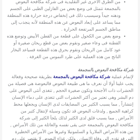
من الطرق الأخرى غير التقليدية فى شركة مكافحة البعوض
بالمجمعة تتمثل فى وضع بعض من الفازلين الطبى على الجسم
ودهنه جيداً وسيسبب ذلك فى إنخفاض درجة حرارة هذه المنطقة
مما يساعد على إبعاد البعوض عن هذه المنطقة لأنه ينجذب إلى
مناطق الجسم المرتفعة الحرارة .
وضع بعض من الكحول على قطعة من القطن الأبيض وتوضع هذه
القطنة فى وعاء صغير ونقوم بعض من قطع ريحان صغيرة أو
عود كامل من الريحان ونقوم بحرق هذه القطعة فسياعد البخار
الناتج من هذه العملية على طرد النموس من الغرفة .
شركة مكافحة البعوض بالمجمعة
لإتمام عملية
شركة مكافحة البعوض بالمجمعة
بطريقة صحيحة وفعالة
يجب علينا أولا أن نعرف ما هى طبيعة البعوض فالبعوضة هى فصيلة من
الحشرات ذات الأجنحة وتكون صغيرة الحجم , تتغذى أنثى البعوض على
دم البشر وهى تعتبر من أكثر الحشرات التى تتغذى على دماء الإنسان
إنتشاراً , مما يسبب الكثير من المضايقات لدى الإنسان ويجعلها محط
كراهية الجميع , ولدغات البعوض قد تكون وسيلة لإنتقال كثير من
الأمراض , مما يسبب قلق لدى الكثير لذلك يلجأ الكثير إلى شركة
مكافحة البعوض بالمجمعة حتى يقى نفسه والعائلة من تلك الأمراض ,
من هذه الأمراض الملاريا و السلمونيلا وغيرها من الأمراض الخطيرة
التى قد تؤدى إلى وفاة الإنسان , ولكن غذاء البعوض لا يقتصر على دم