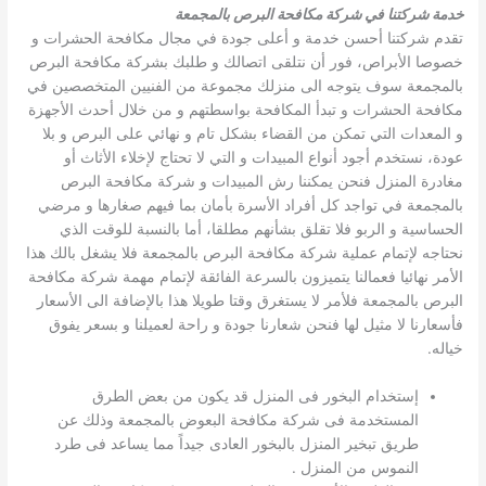
خدمة شركتنا في شركة مكافحة البرص بالمجمعة
تقدم شركتنا أحسن خدمة و أعلى جودة في مجال مكافحة الحشرات و
خصوصا الأبراص، فور أن نتلقى اتصالك و طلبك بشركة مكافحة البرص
بالمجمعة سوف يتوجه الى منزلك مجموعة من الفنيين المتخصصين في
مكافحة الحشرات و تبدأ المكافحة بواسطتهم و من خلال أحدث الأجهزة
و المعدات التي تمكن من القضاء بشكل تام و نهائي على البرص و بلا
عودة، نستخدم أجود أنواع المبيدات و التي لا تحتاج لإخلاء الأثاث أو
مغادرة المنزل فنحن يمكننا رش المبيدات و شركة مكافحة البرص
بالمجمعة في تواجد كل أفراد الأسرة بأمان بما فيهم صغارها و مرضي
الحساسية و الربو فلا تقلق بشأنهم مطلقا، أما بالنسبة للوقت الذي
نحتاجه لإتمام عملية شركة مكافحة البرص بالمجمعة فلا يشغل بالك هذا
الأمر نهائيا فعمالنا يتميزون بالسرعة الفائقة لإتمام مهمة شركة مكافحة
البرص بالمجمعة فلأمر لا يستغرق وقتا طويلا هذا بالإضافة الى الأسعار
فأسعارنا لا مثيل لها فنحن شعارنا جودة و راحة لعميلنا و بسعر يفوق
خياله.
إستخدام البخور فى المنزل قد يكون من بعض الطرق
المستخدمة فى شركة مكافحة البعوض بالمجمعة وذلك عن
طريق تبخير المنزل بالبخور العادى جيداً مما يساعد فى طرد
النموس من المنزل .