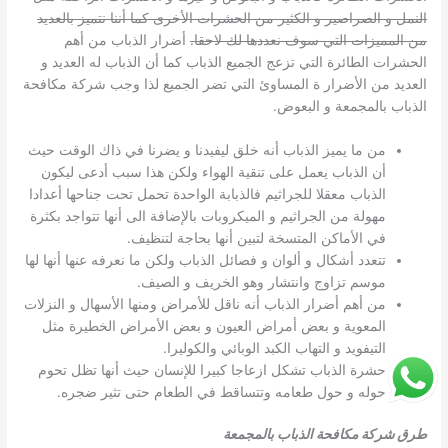
النمل و الصراصير و الكثير من الحشرات الأخرى كما أننا نتميز بالعديد
من المميزات التي سوف نعددها لك لاحقا.
أضرار الذباب من أهم
الحشرات الطائرة التي تزعج الجميع الذباب كما أن الذباب له العديد و
العديد من الأضرار ة المساوئ التي تضر الجميع لذا وجب شركة مكافحة
الذباب بالمجمعة و البعوض.
من ما يميز الذباب أنه خلق ليفيدنا و يضرنا في ذاك الوقت حيث
أن الذباب يعمل على تنقية الهواء ولكن هذا سبب أدعى ليكون
الذباب معقلا للجراثيم فالذبابة الواحدة تحمل تحت جناحها أعدادا
مهولة من الجراثيم و الميكروبات بالإضافة الى أنها تتواجد بكثرة
في الأماكن المتسخة لتبين أنها بحاجة لتنظيف.
تتعدد أشكال و ألوان و فصائل الذباب ولكن ما نعرفه عنها أنها لها
موسم تزاوج وانتشار وهو الخريف و الصيف.
من أهم أضرار الذباب أنه ناقل للأمراض ومنها الأسهال و النزلات
المعوية و بعض أمراض العيون و بعض الأمراض الخطيرة مثل
التيفويد و التهاب الكبد الوبائي والكوليرا.
حشرة الذباب تشكل ازعاجا كبيرا للإنسان حيث أنها تظل تحوم
حوله و حول طعامه وتتساقط في الطعام حتى تثير ضجره.
طرق شركة مكافحة الذباب بالمجمعة