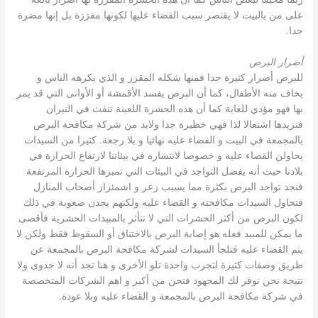
على من بالبيت لا يقتصر سبب القضاء عليها لكونها مقززة بل إنها مضرة
جدا.
أضرار البرص
للبرص أضرار كثيرة جدا فمنها شكله المقزز و الذي يكرهه الناس و
يخاف منه الأطفال، كما أن البرص يفسد الأقمشة أو الأوانى التي قد يمر
بها فهو مؤذي للغاية كما أن هذه الحشرة اللعينة تنفث في النيران
فتزيدها اشتعالا لذا فهي خطيرة جدا ولابد من شركة مكافحة البرص
بالمجمعة في البيت و القضاء عليه نهائيا و بلا رجعة. كثيرا من السيدات
يحاولن القضاء عليه و خصوصا لانتشاره في بيئاتنا لارتفاع الحرارة في
بلادنا حيث أنه يفضل التواجد في البيئات التي تميزها الحرارة المرتفعة
فنجد تواجد البرص بكثرة مما يسبب زعر و اشمئزاز أصحاب المنازل
فتحاول السيدات مكافحته و القضاء عليه ولكنهم يجدن صعوبة في ذلك
لكون البرص من أكثر الحشرات التي لا تتأثر بالمبيدات الحشرية فأقصى
ما يمكن للمبيد فعله هو إصابة البرص بالاختناق أو السقوط فقط ولكن لا
يتم القضاء عليه فتلجأ السيدات لشركة مكافحة البرص بالمجمعة عن
طريق وصفات كثيرة لتجرب واحدة تلو الأخرى و هنا تجد أنه لا جدوى ولا
نتيجة نحن نوفر لك المجهود فنحن من أكبر و اهم الشركات المتخصصة
في شركة مكافحة البرص بالمجمعة و القضاء عليه وبلا عودة.