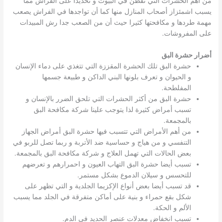
من أهم الحشرات التي تقطن في البيوت و تحديدا على الفراش مما
يسبب اشمئزاز أصحاب المنازل منها كما أن تواجدها في الفراش يصعب
مهمة طردها و مكافحتها كثيرا حيث أن من الصعب جدا رش المبيدات
على المفروشات.
أضرار حشرة البق
حشرة البق تلك الحشرة المقززة التي تتغذي على دماء الإنسان
و الحيوان و تعرف بلونها البني الداكن و طبيعة جسمها
المفلطحة.
حشرة البق من أكثر الحشرات التي تلحق الضرر بالإنسان و
تسبب أمراض كثيرة لذا يتوجب علينا شركة مكافحة البق
بالمجمعة.
من أهم الأمراض التي تتسبب فيها حشرة البق أمراض الجهاز
التنفسي و من هياج و حساسية ضد الأتربة و ربما تصل للربو في
بعض الحالات التي تهمل العلاج و شركة مكافحة البق بالمجمعة.
تسبب أيضا حشرة البق التهاب العيون و احمرارهم و تعرضهم
للتحسس و سيلان الدموع بشكل مستمر.
قد تسبب أيضا بعض أنواع الإكزيما الجلدية و التي تظهر على
شكل بقع حمراء و بنية على أماكن متفرقة في الجلد مما يسبب
الألم و الحكة.
تسبب انخفاض معدلات عنصر الحديد في الدم.