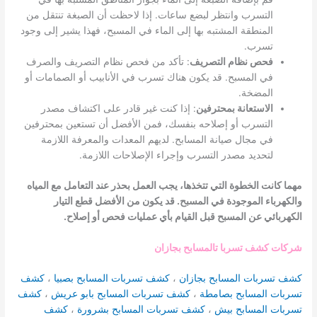
التسرب وانتظر لبضع ساعات. إذا لاحظت أن الصبغة تنتقل من
المنطقة المشتبه بها إلى الماء في المسبح، فهذا يشير إلى وجود
تسرب.
فحص نظام التصريف
: تأكد من فحص نظام التصريف والصرف
في المسبح. قد يكون هناك تسرب في الأنابيب أو الصمامات أو
المضخة.
الاستعانة بمحترفين
: إذا كنت غير قادر على اكتشاف مصدر
التسرب أو إصلاحه بنفسك، فمن الأفضل أن تستعين بمحترفين
في مجال صيانة المسابح. لديهم المعدات والمعرفة اللازمة
لتحديد مصدر التسرب وإجراء الإصلاحات اللازمة.
مهما كانت الخطوة التي تتخذها، يجب العمل بحذر عند التعامل مع المياه
والكهرباء الموجودة في المسبح. قد يكون من الأفضل قطع التيار
الكهربائي عن المسبح قبل القيام بأي عمليات فحص أو إصلاح.
شركات كشف تسربا تالمسابح بجازان
كشف تسربات المسابح بجازان
،
كشف تسربات المسابح بصبيا
،
كشف
تسربات المسابح بصامطة
،
كشف تسربات المسابح بابو عريش
،
كشف
تسربات المسابح بيش
،
كشف تسربات المسابح بشرورة
،
كشف