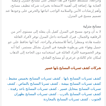
والرائعة، سنسلط الضوء في هذا المقال على مسابح المنزل وكيفية
العناية بها، إضافة إلى أهمية الاستعانة بخبرات شركة تنظيف مسابح،
وأهم إرشادات الأمن والسلامة الواجب اتباعها والحرص على وجودها عند
تصميم مسبح في المنزل.
مسابح منزلية
لا بد أن وجود مسبح في المنزل كفيل بأن ينقله إلى مستوى آخر من
الرفاهية والجمال، فبرك السباحة داخل المنزل توفر لأفراد العائلة
جلسة هادئة ومنظراً رائعاً للاستجمام والراحة، كما أنها تحافظ على جو
جميل وهواء نقي ورطوبة طبيعية في المنزل بشكل مستمر، كما أنه
يوفر الخصوصية لأفراد العائلة في استخدامه دون الحاجة إلى الذهاب
لمكان عام كالنادي عرعري أو مسابح الفنادق.
شركات كشف تسربات المسابح بابها عسير
كشف تسربات المسابح بابها
،
كشف تسربات المسابح بخميس مشيط
،
كشف تسربات المسابح ببيشة
،
كشف تسربا المسابح بالنماص
،
كشف
تسربات المسابح بمحايل عسير
،
كشف تسربات المسابح باحد رفيدة
،
كشف تسربات المسابح بالدرب
،
كشف تسربات المسابح بظهران
الجنوب
،
كشف تسربات المسابح بالمجاردة