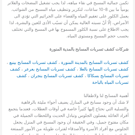
تكمن جمالية المسبح في نقاء مياهه، لذا يجب تشغيل المضخات والفلاتر
يومياً ما بين 8-10 ساعات، لتكرير وتنظيف مياه المسبح من الشوائب.
يعمل الكلور على تعقيم المياه والقضاء على الجراثيم التي تؤدي الى
الأمراض، إلّا أنّ نسبته العالية يمكن أن تسبّب الأذى للعين والبشرة، لذا
يجب الاطلاع على نسبة الكلور المسموح بها في المسبح والتي تختلف
بحسب حجم المسبح ومستوى المياه.
شركات كشف تسربات المسابح بالمدية المنورة
كشف تسربات المسابح بالمدينة المنورة
،
كشف تسربات المسابح بينبع
،
كشف تسربات المسابح بالعلا
،
كشف تسربات المسابح بعرعر
،
كشف
تسربات المسابح بسكاكا
،
كشف تسربات المسابح بنجران
،
كشف
تسربات المياه بالباحة
أهمية المسابح لنا ولاطفالنا
لا شك أن وجود مسابح في المنازل يضيف أجواء مليئة بالرفاهية
والتسلية التي نحتاج إليها كثيراً خاصة في أوقات العطلات، فعندما يتجمع
أفراد العائلة يفضلون الجلوس وتبادل الحديث واللحظات الجميلة في
مكان مفتوح جميل، وفي الحقيقة أن وجود المسبح في المنزل يجعل
الجلوس مع أفراد الأسرة والأصدقاء لفترات طويلة من الأمور الممتعة