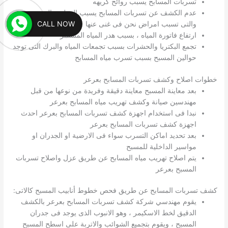
تسربات المسابح يسبب روائح كريهه
عدم الكشف عن تسربات المسابح يسبب الرطوبة المستمرة
CALL NOW
والتى تسبب امراض نحن فى غنى عنها
ارتفاع فاتورة المياه ، بسبب هدر المياه المستمر
تجمع البكتريا والحشرات بسبب تجمعات المياه والبرك التى توجد
حوالين المسبح بسبب تسرب مياه المسابح
خطوات اصلاح وكشف تسربات المسابح بعرعر
بعد معاينة المسبح معاينة دقيقة وفريدة من نوعها من قبل
مهندسين صيانة وكشف تهريب مياه المسابح بعرعر
نبدا فى استخدام اجهزة كشف تسربات المسابح بعرعر احدث
اجهزة كشف تسربات المسابح بعرعر
بعد تحديد اماكن التسرب سواء فى الارضية او الجدران او
مواسير الداخلية للمسبح
يتم اصلاح تهريب مياه المسابح عن طريق عزل واصلاح تسربات
المسبح بعرعر
كشف تسربات المسابح عن طريق فحص خطوط أنابيب المسبح كالاتى:
يقوم مهندسي شركة كشف تسربات المسابح بعرعر بالكشف
الدقيق لخط الاسكيمر ، وهو الانبوب الذى يوجد فى جدران
المسبح ، ويقوم بتجميع الشوائب والاتربة على اسطح المسبح