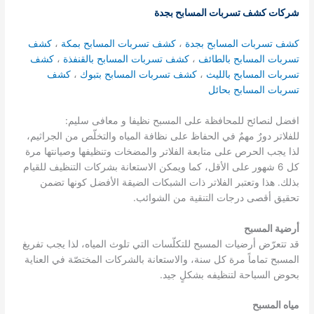
شركات كشف تسربات المسابح بجدة
كشف تسربات المسابح بجدة
،
كشف تسربات المسابح بمكة
،
كشف
تسربات المسابح بالطائف
،
كشف تسربات المسابح بالقنفذة
،
كشف
تسربات المسابح بالليث
،
كشف تسربات المسابح بتبوك
،
كشف
تسربات المسابح بحائل
افضل لنصائح للمحافظة على المسبح نظيفا و معافى سليم:
للفلاتر دورٌ مهمٌ في الحفاظ على نظافة المياه والتخلّص من الجراثيم،
لذا يجب الحرص على متابعة الفلاتر والمضخات وتنظيفها وصيانتها مرة
كل 6 شهور على الأقل، كما ويمكن الاستعانة بشركات التنظيف للقيام
بذلك. هذا وتعتبر الفلاتر ذات الشبكات الضيقة الأفضل كونها تضمن
تحقيق أقصى درجات التنقية من الشوائب.
أرضية المسبح
قد تتعرّض أرضيات المسبح للتكلّسات التي تلوث المياه، لذا يجب تفريغ
المسبح تماماً مرة كل سنة، والاستعانة بالشركات المختصّة في العناية
بحوض السباحة لتنظيفه بشكلٍ جيد.
مياه المسبح