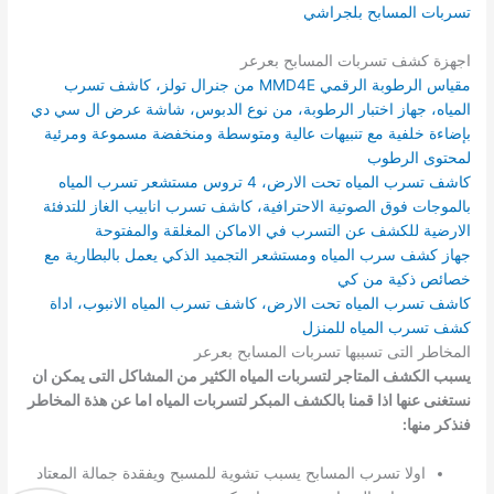
تسربات المسابح بلجراشي
اجهزة كشف تسربات المسابح بعرعر
مقياس الرطوبة الرقمي MMD4E من جنرال تولز، كاشف تسرب
المياه، جهاز اختبار الرطوبة، من نوع الدبوس، شاشة عرض ال سي دي
بإضاءة خلفية مع تنبيهات عالية ومتوسطة ومنخفضة مسموعة ومرئية
لمحتوى الرطوب
كاشف تسرب المياه تحت الارض، 4 تروس مستشعر تسرب المياه
بالموجات فوق الصوتية الاحترافية، كاشف تسرب انابيب الغاز للتدفئة
الارضية للكشف عن التسرب في الاماكن المغلقة والمفتوحة
جهاز كشف سرب المياه ومستشعر التجميد الذكي يعمل بالبطارية مع
خصائص ذكية من كي
كاشف تسرب المياه تحت الارض، كاشف تسرب المياه الانبوب، اداة
كشف تسرب المياه للمنزل
المخاطر التى تسببها تسربات المسابح بعرعر
يسبب الكشف المتاجر لتسربات المياه الكثير من المشاكل التى يمكن ان
نستغنى عنها اذا قمنا بالكشف المبكر لتسربات المياه اما عن هذة المخاطر
فنذكر منها:
اولا تسرب المسابح يسبب تشوية للمسبح ويفقدة جمالة المعتاد