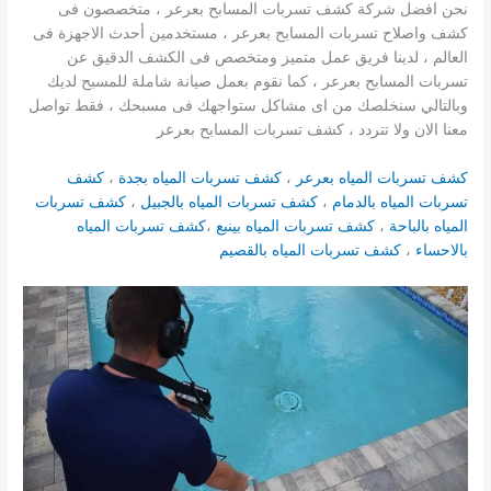
نحن افضل شركة كشف تسربات المسابح بعرعر ، متخصصون فى
كشف واصلاح تسربات المسابح بعرعر ، مستخدمين أحدث الاجهزة فى
العالم ، لدينا فريق عمل متميز ومتخصص فى الكشف الدقيق عن
تسربات المسابح بعرعر ، كما نقوم بعمل صيانة شاملة للمسبح لديك
وبالتالي سنخلصك من اى مشاكل ستواجهك فى مسبحك ، فقط تواصل
معنا الان ولا تتردد ، كشف تسربات المسابح بعرعر
كشف تسربات المياه بعرعر
،
كشف تسربات المياه بجدة
،
كشف
تسربات المياه بالدمام
،
كشف تسربات المياه بالجبيل
،
كشف تسربات
المياه بالباحة
،
كشف تسربات المياه بينبع
،
كشف تسربات المياه
بالاحساء
،
كشف تسربات المياه بالقصيم