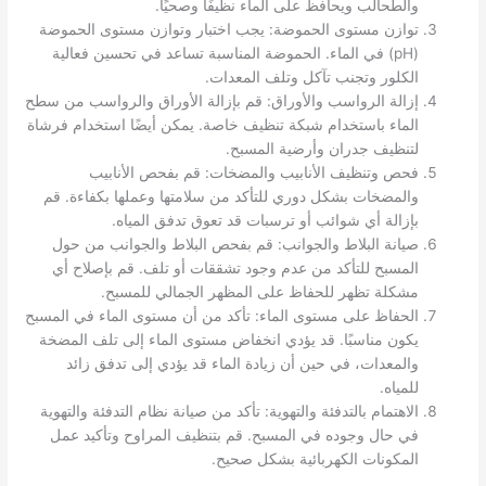
والطحالب ويحافظ على الماء نظيفًا وصحيًا.
توازن مستوى الحموضة: يجب اختبار وتوازن مستوى الحموضة
(pH) في الماء. الحموضة المناسبة تساعد في تحسين فعالية
الكلور وتجنب تآكل وتلف المعدات.
إزالة الرواسب والأوراق: قم بإزالة الأوراق والرواسب من سطح
الماء باستخدام شبكة تنظيف خاصة. يمكن أيضًا استخدام فرشاة
لتنظيف جدران وأرضية المسبح.
فحص وتنظيف الأنابيب والمضخات: قم بفحص الأنابيب
والمضخات بشكل دوري للتأكد من سلامتها وعملها بكفاءة. قم
بإزالة أي شوائب أو ترسبات قد تعوق تدفق المياه.
صيانة البلاط والجوانب: قم بفحص البلاط والجوانب من حول
المسبح للتأكد من عدم وجود تشققات أو تلف. قم بإصلاح أي
مشكلة تظهر للحفاظ على المظهر الجمالي للمسبح.
الحفاظ على مستوى الماء: تأكد من أن مستوى الماء في المسبح
يكون مناسبًا. قد يؤدي انخفاض مستوى الماء إلى تلف المضخة
والمعدات، في حين أن زيادة الماء قد يؤدي إلى تدفق زائد
للمياه.
الاهتمام بالتدفئة والتهوية: تأكد من صيانة نظام التدفئة والتهوية
في حال وجوده في المسبح. قم بتنظيف المراوح وتأكيد عمل
المكونات الكهربائية بشكل صحيح.