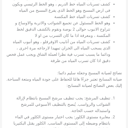
كشف تسربات المياه خط الدريم ، وهو الخط الرئيسي ويكون
فى ارض المسبح وهو الخط الذى يفرغ المسبح من المياه
كشف تسربات المياه خط المكنسة
وهو الخط المسئول عن تجميع الشوائب والاتربة والاوساخ و
تتراوح الانبوب حوالى 2 بوصة ونقوم بالكشف الدقيق لخط
المكنسة ، ومعرفة اذا ما كان التسرب من او لا
كشف تسربات المياه من أنابيب الاوفرفلو ، وهو أنبوب المياه
الذى يسحب المياه الى الخزان تمهيدا لارجاعه مرة اخرى ،
ودائما ما يسبب تسرب فية نظرا لعملة الشاق ويجب عمل فحص
دقيق اذا كان تسرب المياه من طرفة
نصائح لصيانة المسبح وجعلة سليم دائما:
صيانة المسابح تعتبر جزءًا هامًا للحفاظ على جودة المياه ومتعة السباحة.
إليك بعض النصائح لصيانة المسابح:
تنظيف المرشح: يجب تنظيف مرشح المسبح بانتظام لإزالة
الشوائب والرواسب. يُنصح بالتنظيف الأسبوعي للمرشح
واستبداله حسب الحاجة.
معايرة مستوى الكلور: يجب اختبار مستوى الكلور في الماء
بانتظام وضبطه إلى المستوى المناسب. الكلور يقتل البكتيريا