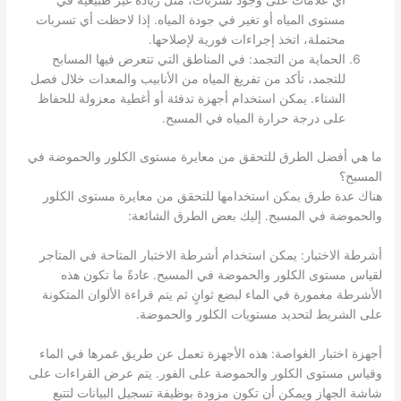
أي علامات على وجود تسربات، مثل زيادة غير طبيعية في
مستوى المياه أو تغير في جودة المياه. إذا لاحظت أي تسربات
محتملة، اتخذ إجراءات فورية لإصلاحها.
الحماية من التجمد: في المناطق التي تتعرض فيها المسابح
للتجمد، تأكد من تفريغ المياه من الأنابيب والمعدات خلال فصل
الشتاء. يمكن استخدام أجهزة تدفئة أو أغطية معزولة للحفاظ
على درجة حرارة المياه في المسبح.
ما هي أفضل الطرق للتحقق من معايرة مستوى الكلور والحموضة في
المسبح؟
هناك عدة طرق يمكن استخدامها للتحقق من معايرة مستوى الكلور
والحموضة في المسبح. إليك بعض الطرق الشائعة:
أشرطة الاختبار: يمكن استخدام أشرطة الاختبار المتاحة في المتاجر
لقياس مستوى الكلور والحموضة في المسبح. عادةً ما تكون هذه
الأشرطة مغمورة في الماء لبضع ثوانٍ ثم يتم قراءة الألوان المتكونة
على الشريط لتحديد مستويات الكلور والحموضة.
أجهزة اختبار الغواصة: هذه الأجهزة تعمل عن طريق غمرها في الماء
وقياس مستوى الكلور والحموضة على الفور. يتم عرض القراءات على
شاشة الجهاز ويمكن أن تكون مزودة بوظيفة تسجيل البيانات لتتبع