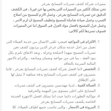
مميزات شركة كشف تسربات المسابح بعرعر
نحن نمتلك الكثير من المميزات التى يختص بها عن غيرنا ، فى الكشف
الدقيق عن تسربات المسابح بعرعر ، وعمل الازم للمسبح من اصلاح
التسرب وعمل صيانة شاملة للمسبح وتنظيف المسبح ان لزم الامر ،
وعمل عزل للمسبح بافضل مواد العزل فى السوق اما عن المميزات
فسوف نسردها لكم كالاتى:
الالتزام فى المواعيد
فمجرد تلقى الاتصال من خدمة العملاء التى
تعمل من اجل خدمة سكان عرعر الذين يرديون كشف تعن
تسربات المسبح تمهيدا لاصلحة وعزلة ، وبعد الاتفاق نلتزم بكل
بنود العقد ، بما فى من مواعيد وضمان ومتابعه ، والتزام بالامور
المالية المبرمة بالتعاقد
التخصص
لاننا افضل شركة كشف تسربات المسابح بعرعر ، فاننا
متميزون فى كشف تسربات المسابح بدقة متناهية لا مثيل لها
على الإطلاق
العمالة الفنية
، لدينا مهندسين متميزون فى كشف تسربات
المسابح على اعلى مستوى من المهنية والحرفية
مواكبة التطورات دائما حيث اننا نمتلك افضل الاجهزة الحديثة
الخاصة بكشف تسربات المسابح بعرعر
المرونة فى الاسعار
، والتى تناسب جميع اطياف العملاء، كلا