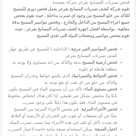
فحص تسربات المسابح بعرعر شركة معتمدة
تقوم شركة كشف تسربات المسابح بعرعر بعمل فحص دورى للمسبح
للتاكد من خلو المسبح من وجود اى تسرب بداخلة ، حيث نقوم بفحص
جميع اجزاء المسبح من الداخل والخارج ، وفحص مواسير المسبح بدقة
متناهية ، بواسطة افضل اجهزة كشف تسربات المسابح بعرعر ، حيث
نقوم بفحص مواسير ومضخات المياه التى تغذى المسبح
فحص المواسير الغير مرئية
( الداخلية ) للمسبح عن طريق جهاز
كشف تسربات المسابح بعرعر
فحص ارضية المسبح
بدقة والتاكد من انة متساوى ولا يوجد بة
منطقة هابطة او علوية
فحص الحوائط والسيراميك
الذى يكسو حوائط وجدران المسبح
والتاكد من خلو من اى ثقب او بقع توجد بة
فحص مستوى الماء
: تأكد من أن مستوى الماء في المسبح يكون
ثابتًا ولا ينخفض بشكل غير طبيعي. إذا كان هناك انخفاض ملحوظ
في مستوى الماء، فقد يكون هذا دليلاً على وجود تسرب.
فحص الأجزاء المرئية
: قم بفحص الأجزاء المرئية من المسبح
بحثًا عن أي تشققات أو ثقوب في الجدران أو الأرضية أو البلاط.
قد يحدث تآكل أو تلف في هذه الأجزاء مما يسبب تسرب المياه.
اختبار الصبغة
: يمكن استخدام صبغة مائية خاصة لاختبار التسرب.
قم بإضافة الصبغة إلى الماء بجوار المناطق المشتبه بها في