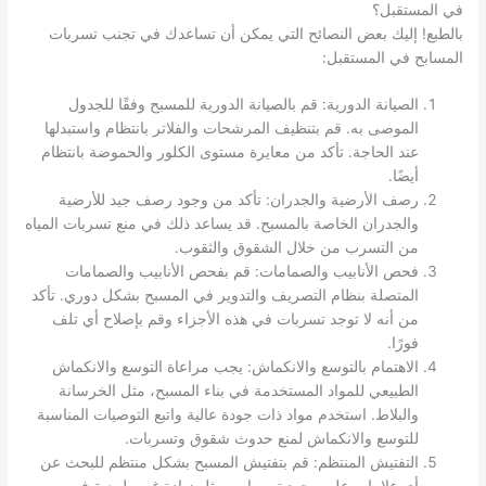
في المستقبل؟
بالطبع! إليك بعض النصائح التي يمكن أن تساعدك في تجنب تسربات
المسابح في المستقبل:
الصيانة الدورية: قم بالصيانة الدورية للمسبح وفقًا للجدول
الموصى به. قم بتنظيف المرشحات والفلاتر بانتظام واستبدلها
عند الحاجة. تأكد من معايرة مستوى الكلور والحموضة بانتظام
أيضًا.
رصف الأرضية والجدران: تأكد من وجود رصف جيد للأرضية
والجدران الخاصة بالمسبح. قد يساعد ذلك في منع تسربات المياه
من التسرب من خلال الشقوق والثقوب.
فحص الأنابيب والصمامات: قم بفحص الأنابيب والصمامات
المتصلة بنظام التصريف والتدوير في المسبح بشكل دوري. تأكد
من أنه لا توجد تسربات في هذه الأجزاء وقم بإصلاح أي تلف
فورًا.
الاهتمام بالتوسع والانكماش: يجب مراعاة التوسع والانكماش
الطبيعي للمواد المستخدمة في بناء المسبح، مثل الخرسانة
والبلاط. استخدم مواد ذات جودة عالية واتبع التوصيات المناسبة
للتوسع والانكماش لمنع حدوث شقوق وتسربات.
التفتيش المنتظم: قم بتفتيش المسبح بشكل منتظم للبحث عن