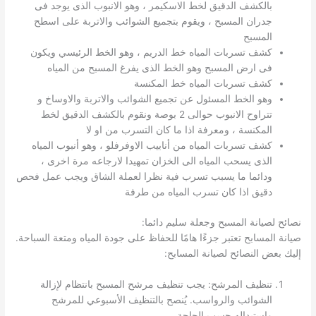
بالكشف الدقيق لخط الاسكيمر ، وهو الانبوب الذى يوجد فى
جدران المسبح ، ويقوم بتجميع الشوائب والاتربة على اسطح
المسبح
كشف تسربات المياه خط الدريم ، وهو الخط الرئيسي ويكون
فى ارض المسبح وهو الخط الذى يفرغ المسبح من المياه
كشف تسربات المياه خط المكنسة
وهو الخط المسئول عن تجميع الشوائب والاتربة والاوساخ و
تتراوح الانبوب حوالى 2 بوصة ونقوم بالكشف الدقيق لخط
المكنسة ، ومعرفة اذا ما كان التسرب من او لا
كشف تسربات المياه من أنابيب الاوفرفلو ، وهو أنبوب المياه
الذى يسحب المياه الى الخزان تمهيدا لارجاعه مرة اخرى ،
ودائما ما يسبب تسرب فية نظرا لعملة الشاق ويجب عمل فحص
دقيق اذا كان تسرب المياه من طرفة
نصائح لصيانة المسبح وجعلة سليم دائما:
صيانة المسابح تعتبر جزءًا هامًا للحفاظ على جودة المياه ومتعة السباحة.
إليك بعض النصائح لصيانة المسابح:
تنظيف المرشح: يجب تنظيف مرشح المسبح بانتظام لإزالة
الشوائب والرواسب. يُنصح بالتنظيف الأسبوعي للمرشح
واستبداله حسب الحاجة.