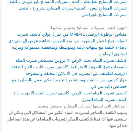
تسربات المسابح بصامطة
،
كشف تسربات المسابح بابو عريش
،
كشف
تسربات المسابح بيش
،
كشف تسربات المسابح بشرورة
،
كشف
تسربات المسابح بلجراشي
اجهزة كشف تسربات المسابح بخميس مشيط
مقياس الرطوبة الرقمي MMD4E من جنرال تولز، كاشف تسرب
المياه، جهاز اختبار الرطوبة، من نوع الدبوس، شاشة عرض ال سي دي
بإضاءة خلفية مع تنبيهات عالية ومتوسطة ومنخفضة مسموعة ومرئية
لمحتوى الرطوب
كاشف تسرب المياه تحت الارض، 4 تروس مستشعر تسرب المياه
بالموجات فوق الصوتية الاحترافية، كاشف تسرب انابيب الغاز للتدفئة
الارضية للكشف عن التسرب في الاماكن المغلقة والمفتوحة
جهاز كشف سرب المياه ومستشعر التجميد الذكي يعمل بالبطارية مع
خصائص ذكية من كي
كاشف تسرب المياه تحت الارض، كاشف تسرب المياه الانبوب، اداة
كشف تسرب المياه للمنزل
المخاطر التى تسببها تسربات المسابح بخميس مشيط
يسبب الكشف المتاجر لتسربات المياه الكثير من المشاكل التى يمكن ان
نستغنى عنها اذا قمنا بالكشف المبكر لتسربات المياه اما عن هذة المخاطر
فنذكر منها: