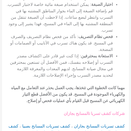
اختبار الصبغة
: يمكن استخدام صبغة مائية خاصة لاختبار التسرب.
قم بإضافة الصبغة إلى الماء بجوار المناطق المشتبه بها في
التسرب وانتظر لبضع ساعات. إذا لاحظت أن الصبغة تنتقل من
المنطقة المشتبه بها إلى الماء في المسبح، فهذا يشير إلى وجود
تسرب.
فحص نظام التصريف
: تأكد من فحص نظام التصريف والصرف
في المسبح. قد يكون هناك تسرب في الأنابيب أو الصمامات أو
المضخة.
الاستعانة بمحترفين
: إذا كنت غير قادر على اكتشاف مصدر
التسرب أو إصلاحه بنفسك، فمن الأفضل أن تستعين بمحترفين
في مجال صيانة المسابح. لديهم المعدات والمعرفة اللازمة
لتحديد مصدر التسرب وإجراء الإصلاحات اللازمة.
مهما كانت الخطوة التي تتخذها، يجب العمل بحذر عند التعامل مع المياه
والكهرباء الموجودة في المسبح. قد يكون من الأفضل قطع التيار
الكهربائي عن المسبح قبل القيام بأي عمليات فحص أو إصلاح.
شركات كشف تسربا تالمسابح بجازان
كشف تسربات المسابح بجازان
،
كشف تسربات المسابح بصبيا
،
كشف