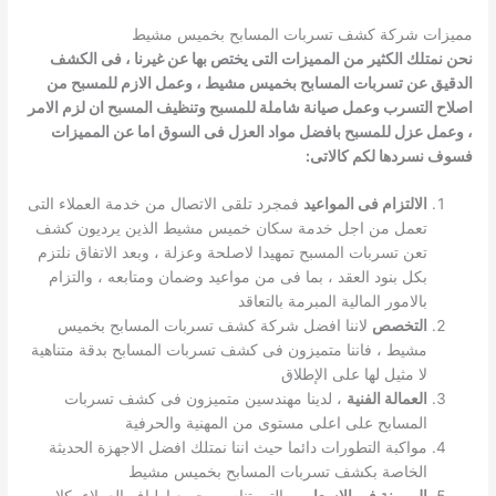
مميزات شركة كشف تسربات المسابح بخميس مشيط
نحن نمتلك الكثير من المميزات التى يختص بها عن غيرنا ، فى الكشف
الدقيق عن تسربات المسابح بخميس مشيط ، وعمل الازم للمسبح من
اصلاح التسرب وعمل صيانة شاملة للمسبح وتنظيف المسبح ان لزم الامر
، وعمل عزل للمسبح بافضل مواد العزل فى السوق اما عن المميزات
فسوف نسردها لكم كالاتى:
الالتزام فى المواعيد
فمجرد تلقى الاتصال من خدمة العملاء التى
تعمل من اجل خدمة سكان خميس مشيط الذين يرديون كشف
تعن تسربات المسبح تمهيدا لاصلحة وعزلة ، وبعد الاتفاق نلتزم
بكل بنود العقد ، بما فى من مواعيد وضمان ومتابعه ، والتزام
بالامور المالية المبرمة بالتعاقد
التخصص
لاننا افضل شركة كشف تسربات المسابح بخميس
مشيط ، فاننا متميزون فى كشف تسربات المسابح بدقة متناهية
لا مثيل لها على الإطلاق
العمالة الفنية
، لدينا مهندسين متميزون فى كشف تسربات
المسابح على اعلى مستوى من المهنية والحرفية
مواكبة التطورات دائما حيث اننا نمتلك افضل الاجهزة الحديثة
الخاصة بكشف تسربات المسابح بخميس مشيط