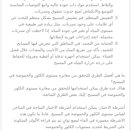
والبلاط. استخدم مواد ذات جودة عالية واتبع التوصيات المناسبة
للتوسع والانكماش لمنع حدوث شقوق وتسربات.
التفتيش المنتظم: قم بتفتيش المسبح بشكل منتظم للبحث عن
أي علامات على وجود تسربات، مثل زيادة غير طبيعية في
مستوى المياه أو تغير في جودة المياه. إذا لاحظت أي تسربات
محتملة، اتخذ إجراءات فورية لإصلاحها.
الحماية من التجمد: في المناطق التي تتعرض فيها المسابح
للتجمد، تأكد من تفريغ المياه من الأنابيب والمعدات خلال فصل
الشتاء. يمكن استخدام أجهزة تدفئة أو أغطية معزولة للحفاظ
على درجة حرارة المياه في المسبح.
ما هي أفضل الطرق للتحقق من معايرة مستوى الكلور والحموضة في
المسبح؟
هناك عدة طرق يمكن استخدامها للتحقق من معايرة مستوى الكلور
والحموضة في المسبح. إليك بعض الطرق الشائعة:
أشرطة الاختبار: يمكن استخدام أشرطة الاختبار المتاحة في المتاجر
لقياس مستوى الكلور والحموضة في المسبح. عادةً ما تكون هذه
الأشرطة مغمورة في الماء لبضع ثوانٍ ثم يتم قراءة الألوان المتكونة
على الشريط لتحديد مستويات الكلور والحموضة.