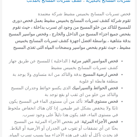
تسربات المسابح بالبكيرية
،
كشف تسربات المسابح بالمذنب
فحص تسربات المسابح بخميس مشيط شركة معتمدة
تقوم شركة كشف تسربات المسابح بخميس مشيط بعمل فحص دورى
للمسبح للتاكد من خلو المسبح من وجود اى تسرب بداخلة ، حيث نقوم
بفحص جميع اجزاء المسبح من الداخل والخارج ، وفحص مواسير المسبح
بدقة متناهية ، بواسطة افضل اجهزة كشف تسربات المسابح بخميس
مشيط ، حيث نقوم بفحص مواسير ومضخات المياه التى تغذى المسبح
فحص المواسير الغير مرئية
( الداخلية ) للمسبح عن طريق جهاز
كشف تسربات المسابح بخميس مشيط
فحص ارضية المسبح
بدقة والتاكد من انة متساوى ولا يوجد بة
منطقة هابطة او علوية
فحص الحوائط والسيراميك
الذى يكسو حوائط وجدران المسبح
والتاكد من خلو من اى ثقب او بقع توجد بة
فحص مستوى الماء
: تأكد من أن مستوى الماء في المسبح يكون
ثابتًا ولا ينخفض بشكل غير طبيعي. إذا كان هناك انخفاض ملحوظ
في مستوى الماء، فقد يكون هذا دليلاً على وجود تسرب.
فحص الأجزاء المرئية
: قم بفحص الأجزاء المرئية من المسبح
بحثًا عن أي تشققات أو ثقوب في الجدران أو الأرضية أو البلاط.
قد يحدث تآكل أو تلف في هذه الأجزاء مما يسبب تسرب المياه.