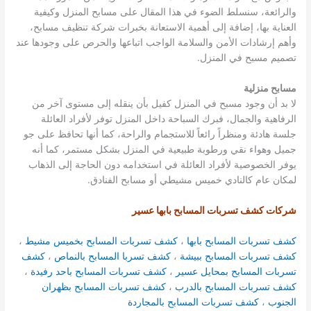
والرائعة، سنسلط الضوء في هذا المقال على مسابح المنزل وكيفية
العناية بها، إضافة إلى أهمية الاستعانة بخبرات شركة تنظيف مسابح،
وأهم إرشادات الأمن والسلامة الواجب اتباعها والحرص على وجودها عند
تصميم مسبح في المنزل.
مسابح منزلية
لا بد أن وجود مسبح في المنزل كفيل بأن ينقله إلى مستوى آخر من
الرفاهية والجمال، فبرك السباحة داخل المنزل توفر لأفراد العائلة
جلسة هادئة ومنظراً رائعاً للاستجمام والراحة، كما أنها تحافظ على جو
جميل وهواء نقي ورطوبة طبيعية في المنزل بشكل مستمر، كما أنه
يوفر الخصوصية لأفراد العائلة في استخدامه دون الحاجة إلى الذهاب
لمكان عام كالنادي خميس مشيطي أو مسابح الفنادق.
شركات كشف تسربات المسابح بابها عسير
كشف تسربات المسابح بابها
،
كشف تسربات المسابح بخميس مشيط
،
كشف تسربات المسابح ببيشة
،
كشف تسربا المسابح بالنماص
،
كشف
تسربات المسابح بمحايل عسير
،
كشف تسربات المسابح باحد رفيدة
،
كشف تسربات المسابح بالدرب
،
كشف تسربات المسابح بظهران
الجنوب
،
كشف تسربات المسابح بالمجاردة