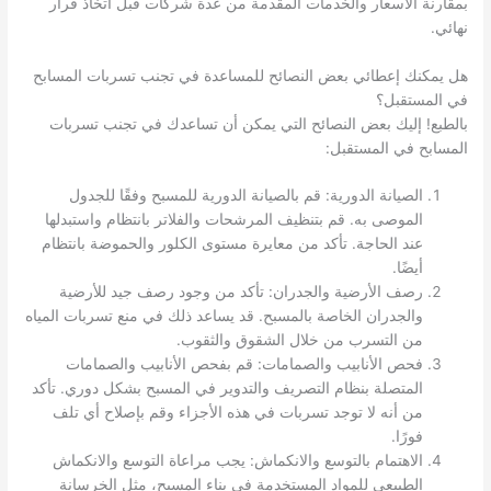
بمقارنة الأسعار والخدمات المقدمة من عدة شركات قبل اتخاذ قرار
نهائي.
هل يمكنك إعطائي بعض النصائح للمساعدة في تجنب تسربات المسابح
في المستقبل؟
بالطبع! إليك بعض النصائح التي يمكن أن تساعدك في تجنب تسربات
المسابح في المستقبل:
الصيانة الدورية: قم بالصيانة الدورية للمسبح وفقًا للجدول
الموصى به. قم بتنظيف المرشحات والفلاتر بانتظام واستبدلها
عند الحاجة. تأكد من معايرة مستوى الكلور والحموضة بانتظام
أيضًا.
رصف الأرضية والجدران: تأكد من وجود رصف جيد للأرضية
والجدران الخاصة بالمسبح. قد يساعد ذلك في منع تسربات المياه
من التسرب من خلال الشقوق والثقوب.
فحص الأنابيب والصمامات: قم بفحص الأنابيب والصمامات
المتصلة بنظام التصريف والتدوير في المسبح بشكل دوري. تأكد
من أنه لا توجد تسربات في هذه الأجزاء وقم بإصلاح أي تلف
فورًا.
الاهتمام بالتوسع والانكماش: يجب مراعاة التوسع والانكماش
الطبيعي للمواد المستخدمة في بناء المسبح، مثل الخرسانة