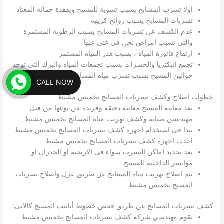
اولا تسرب المسابح يسبب تشوية للمسبح ويفقدة جمالة المعتاد
تسربات المسابح يسبب روائح كريهه
عدم الكشف عن تسربات المسابح يسبب الرطوبة المستمرة
والتى تسبب امراض نحن فى غنى عنها
ارتفاع فاتورة المياه ، بسبب هدر المياه المستمر
تجمع البكتريا والحشرات بسبب تجمعات المياه والبرك التى توجد
حوالين المسبح بسبب تسرب مياه المسابح
CALL NOW
خطوات اصلاح وكشف تسربات المسابح بخميس مشيط
بعد معاينة المسبح معاينة دقيقة وفريدة من نوعها من قبل
مهندسين صيانة وكشف تهريب مياه المسابح بخميس مشيط
نبدا فى استخدام اجهزة كشف تسربات المسابح بخميس مشيط
احدث اجهزة كشف تسربات المسابح بخميس مشيط
بعد تحديد اماكن التسرب سواء فى الارضية او الجدران او
مواسير الداخلية للمسبح
يتم اصلاح تهريب مياه المسابح عن طريق عزل واصلاح تسربات
المسبح بخميس مشيط
كشف تسربات المسابح عن طريق فحص خطوط أنابيب المسبح كالاتى:
يقوم مهندسي شركة كشف تسربات المسابح بخميس مشيط