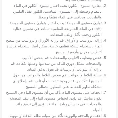
معايرة مستوى الكلور: يجب اختبار مستوى الكلور في الماء
بانتظام وضبطه إلى المستوى المناسب. الكلور يقتل البكتيريا
والطحالب ويحافظ على الماء نظيفًا وصحيًا.
توازن مستوى الحموضة: يجب اختبار وتوازن مستوى الحموضة
(pH) في الماء. الحموضة المناسبة تساعد في تحسين فعالية
الكلور وتجنب تآكل وتلف المعدات.
إزالة الرواسب والأوراق: قم بإزالة الأوراق والرواسب من سطح
الماء باستخدام شبكة تنظيف خاصة. يمكن أيضًا استخدام فرشاة
لتنظيف جدران وأرضية المسبح.
فحص وتنظيف الأنابيب والمضخات: قم بفحص الأنابيب
والمضخات بشكل دوري للتأكد من سلامتها وعملها بكفاءة. قم
بإزالة أي شوائب أو ترسبات قد تعوق تدفق المياه.
صيانة البلاط والجوانب: قم بفحص البلاط والجوانب من حول
المسبح للتأكد من عدم وجود تشققات أو تلف. قم بإصلاح أي
مشكلة تظهر للحفاظ على المظهر الجمالي للمسبح.
الحفاظ على مستوى الماء: تأكد من أن مستوى الماء في المسبح
يكون مناسبًا. قد يؤدي انخفاض مستوى الماء إلى تلف المضخة
والمعدات، في حين أن زيادة الماء قد يؤدي إلى تدفق زائد
للمياه.
الاهتمام بالتدفئة والتهوية: تأكد من صيانة نظام التدفئة والتهوية