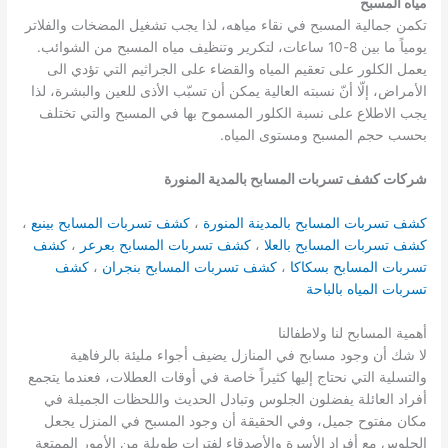
مياه المسبح
تكمن جمالية المسبح في نقاء مياهه، لذا يجب تشغيل المضخات والفلاتر
يومياً ما بين 8-10 ساعات، لتكرير وتنظيف مياه المسبح من الشوائب.
يعمل الكلور على تعقيم المياه والقضاء على الجراثيم التي تؤدي الى
الأمراض، إلّا أنّ نسبته العالية يمكن أن تسبّب الأذى للعين والبشرة، لذا
يجب الاطلاع على نسبة الكلور المسموح بها في المسبح والتي تختلف
بحسب حجم المسبح ومستوى المياه.
شركات كشف تسربات المسابح بالمدية المنورة
كشف تسربات المسابح بالمدينة المنورة
،
كشف تسربات المسابح بينبع
،
كشف تسربات المسابح بالعلا
،
كشف تسربات المسابح بعرعر
،
كشف
تسربات المسابح بسكاكا
،
كشف تسربات المسابح بنجران
،
كشف
تسربات المياه بالباحة
أهمية المسابح لنا ولاطفالنا
لا شك أن وجود مسابح في المنازل يضيف أجواء مليئة بالرفاهية
والتسلية التي نحتاج إليها كثيراً خاصة في أوقات العطلات، فعندما يتجمع
أفراد العائلة يفضلون الجلوس وتبادل الحديث واللحظات الجميلة في
مكان مفتوح جميل، وفي الحقيقة أن وجود المسبح في المنزل يجعل
الجلوس مع أفراد الأسرة والأصدقاء لفترات طويلة من الأمور الممتعة