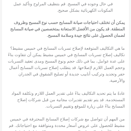
في حال وجوده في المسبح. قم بتنظيف المراوح وتأكيد عمل
المكونات الكهربائية بشكل صحيح.
يمكن أن تختلف احتياجات صيانة المسابح حسب نوع المسبح وظروف
المنطقة. قد يكون من الأفضل الاستعانة بمتخصصين في صيانة المسابح
لضمان الحصول على نتائج جيدة وسلامة المسبح.
ما هي التكاليف المتوقعة لإصلاح تسربات المسابح في خميس مشيط؟
تكاليف إصلاح تسربات المسابح في خميس مشيط يمكن أن تتفاوت بناءً
على عدة عوامل، بما في ذلك حجم ونوع المسبح ومدى تعقيد التسربات
وحجم العمل اللازم لإصلاحها. قد يتطلب إصلاح تسربات المسابح أعمال
حفر وتجديد وتركيب أنابيب جديدة أو تصليح الشقوق في الجدران
والأرضية.
عادةً ما يتم تحديد التكاليف بناءً على تقدير العمل اللازم وتكلفة المواد
المستخدمة. قد يتم تقديم تقديرات مجانية من قبل شركات إصلاح
المسابح بناءً على زيارة للموقع وتقييم التسربات.
من المهم أن تتواصل مع شركات إصلاح المسابح المحترفة في خميس
مشيط للحصول على عروض أسعار محددة ومتوافقة مع احتياجاتك. قم