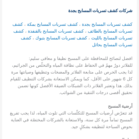
شركات كشف تسربات المسابح بجدة
كشف تسربات المسابح بجدة
،
كشف تسربات المسابح بمكة
،
كشف
تسربات المسابح بالطائف
،
كشف تسربات المسابح بالقنفذة
،
كشف
تسربات المسابح بالليث
،
كشف تسربات المسابح بتبوك
،
كشف
تسربات المسابح بحائل
افضل لنصائح للمحافظة على المسبح نظيفا و معافى سليم:
للفلاتر دورٌ مهمٌ في الحفاظ على نظافة المياه والتخلّص من الجراثيم،
لذا يجب الحرص على متابعة الفلاتر والمضخات وتنظيفها وصيانتها مرة
كل 6 شهور على الأقل، كما ويمكن الاستعانة بشركات التنظيف للقيام
بذلك. هذا وتعتبر الفلاتر ذات الشبكات الضيقة الأفضل كونها تضمن
تحقيق أقصى درجات التنقية من الشوائب.
أرضية المسبح
قد تتعرّض أرضيات المسبح للتكلّسات التي تلوث المياه، لذا يجب تفريغ
المسبح تماماً مرة كل سنة، والاستعانة بالشركات المختصّة في العناية
بحوض السباحة لتنظيفه بشكلٍ جيد.