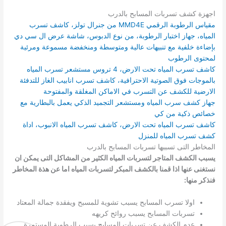
اجهزة كشف تسربات المسابح بالدرب
مقياس الرطوبة الرقمي MMD4E من جنرال تولز، كاشف تسرب
المياه، جهاز اختبار الرطوبة، من نوع الدبوس، شاشة عرض ال سي دي
بإضاءة خلفية مع تنبيهات عالية ومتوسطة ومنخفضة مسموعة ومرئية
لمحتوى الرطوب
كاشف تسرب المياه تحت الارض، 4 تروس مستشعر تسرب المياه
بالموجات فوق الصوتية الاحترافية، كاشف تسرب انابيب الغاز للتدفئة
الارضية للكشف عن التسرب في الاماكن المغلقة والمفتوحة
جهاز كشف سرب المياه ومستشعر التجميد الذكي يعمل بالبطارية مع
خصائص ذكية من كي
كاشف تسرب المياه تحت الارض، كاشف تسرب المياه الانبوب، اداة
كشف تسرب المياه للمنزل
المخاطر التى تسببها تسربات المسابح بالدرب
يسبب الكشف المتاجر لتسربات المياه الكثير من المشاكل التى يمكن ان
نستغنى عنها اذا قمنا بالكشف المبكر لتسربات المياه اما عن هذة المخاطر
فنذكر منها:
اولا تسرب المسابح يسبب تشوية للمسبح ويفقدة جمالة المعتاد
تسربات المسابح يسبب روائح كريهه
عدم الكشف عن تسربات المسابح يسبب الرطوبة المستمرة