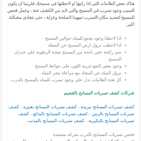
هناك بعض العلامات التى اذا رايتها او لاحظتها فى مسبحك فلربما ان يكون
السبب وجود تسرب فى المسبح والتى لابد من الكشف عنة ، وعمل فحص
للمسبح لتحديد مكان التسرب تمهيدا لاصلحة وعزلة ، حتى نتفادى مشكلة
اكبر:
اذا لاحظنا وجود تجمع للمياه حوالين المسبح
اذا لاحظت نزول ارض المسبح عن المعتاد
شم رائحة عفن ناتجة من المسبح نتيجة الرطوبة على جدران
المسبح
وجود بعض البقع غريبة اللون على حوائط المسبح
نزول المياه عن المعتاد مع مراعاة تبخر المياه
كل هذة العلامات تدل على وجود تسرب للمياه بالمسبح بالدرب
شركات كشف تسربات المسابح بالقصيم
كشف تسربات المسابح ببريدة
،
كشف تسربات المسابح بعنيزة
،
كشف
تسربات المسابح بالرس
،
كشف تسربات المسابح بالبدائع
،
كشف
تسربات المسابح بالبكيرية
،
كشف تسربات المسابح بالمذنب
فحص تسربات المسابح بالدرب شركة معتمدة