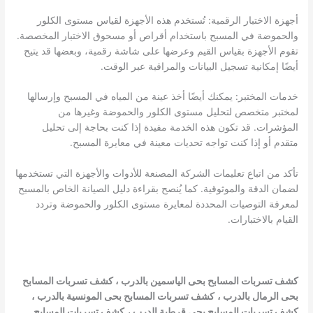
أجهزة الاختبار الرقمية: تُستخدم هذه الأجهزة لقياس مستوى الكلور
والحموضة في المسبح باستخدام أقراص أو مسحوق الاختبار المخصصة.
تقوم الأجهزة بقياس القيم وعرضها على شاشة رقمية، وبعضها قد يتيح
أيضًا إمكانية تسجيل البيانات والمراقبة عبر الوقت.
خدمات المختبر: يمكنك أيضًا أخذ عينة من المياه في المسبح وإرسالها
لمختبر متخصص لتحليل مستوى الكلور والحموضة وغيرها من
المؤشرات. قد تكون هذه الخدمة مفيدة إذا كنت بحاجة إلى تحليل
متقدم أو إذا كنت تواجه تحديات معينة في معايرة المسبح.
تأكد من اتباع تعليمات الشركة المصنعة للأدوات والأجهزة التي تستخدمها
لضمان الدقة والموثوقية. كما يُنصح بقراءة دليل الصيانة الخاص بالمسبح
لمعرفة التوصيات المحددة لمعايرة مستوى الكلور والحموضة وتردد
القيام بالاختبارات.
كشف تسربات المسابح بحى الياسمين بالدرب
،
كشف تسربات المسابح
بحى الرمال بالدرب
،
كشف تسربات المسابح بحى المونسية بالدرب
،
كشف تسربات المسابح بحى قرطبة الدرب
،
كشف تسربات المسابح