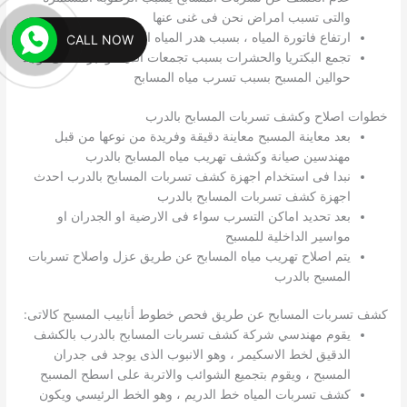
والتى تسبب امراض نحن فى غنى عنها
ارتفاع فاتورة المياه ، بسبب هدر المياه المستمر
CALL NOW
تجمع البكتريا والحشرات بسبب تجمعات المياه والبرك التى توجد
حوالين المسبح بسبب تسرب مياه المسابح
خطوات اصلاح وكشف تسربات المسابح بالدرب
بعد معاينة المسبح معاينة دقيقة وفريدة من نوعها من قبل
مهندسين صيانة وكشف تهريب مياه المسابح بالدرب
نبدا فى استخدام اجهزة كشف تسربات المسابح بالدرب احدث
اجهزة كشف تسربات المسابح بالدرب
بعد تحديد اماكن التسرب سواء فى الارضية او الجدران او
مواسير الداخلية للمسبح
يتم اصلاح تهريب مياه المسابح عن طريق عزل واصلاح تسربات
المسبح بالدرب
كشف تسربات المسابح عن طريق فحص خطوط أنابيب المسبح كالاتى:
يقوم مهندسي شركة كشف تسربات المسابح بالدرب بالكشف
الدقيق لخط الاسكيمر ، وهو الانبوب الذى يوجد فى جدران
المسبح ، ويقوم بتجميع الشوائب والاتربة على اسطح المسبح
كشف تسربات المياه خط الدريم ، وهو الخط الرئيسي ويكون