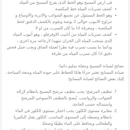
فى ارض المسبح وهو الخط الذى يفرغ المسبح من المياه
كشف تسربات المياه خط المكنسة
وهو الخط المسئول عن تجميع الشوائب والاتربة والاوساخ و
تتراوح الانبوب حوالى 2 بوصة ونقوم بالكشف الدقيق لخط
المكنسة ، ومعرفة اذا ما كان التسرب من او لا
كشف تسربات المياه من أنابيب الاوفرفلو ، وهو أنبوب المياه
الذى يسحب المياه الى الخزان تمهيدا لارجاعه مرة اخرى ،
ودائما ما يسبب تسرب فية نظرا لعملة الشاق ويجب عمل فحص
دقيق اذا كان تسرب المياه من طرفة
نصائح لصيانة المسبح وجعلة سليم دائما:
صيانة المسابح تعتبر جزءًا هامًا للحفاظ على جودة المياه ومتعة السباحة.
إليك بعض النصائح لصيانة المسابح:
تنظيف المرشح: يجب تنظيف مرشح المسبح بانتظام لإزالة
الشوائب والرواسب. يُنصح بالتنظيف الأسبوعي للمرشح
واستبداله حسب الحاجة.
معايرة مستوى الكلور: يجب اختبار مستوى الكلور في الماء
بانتظام وضبطه إلى المستوى المناسب. الكلور يقتل البكتيريا
والطحالب ويحافظ على الماء نظيفًا وصحيًا.
توازن مستوى الحموضة: يجب اختبار وتوازن مستوى الحموضة