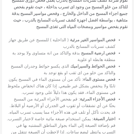
تقوم شركة كشف تسربات المسابح بالدرب بعمل فحص دورى للمسبح
للتاكد من خلو المسبح من وجود اى تسرب بداخلة ، حيث نقوم بفحص
جميع اجزاء المسبح من الداخل والخارج ، وفحص مواسير المسبح بدقة
متناهية ، بواسطة افضل اجهزة كشف تسربات المسابح بالدرب ، حيث
نقوم بفحص مواسير ومضخات المياه التى تغذى المسبح
فحص المواسير الغير مرئية
( الداخلية ) للمسبح عن طريق جهاز
كشف تسربات المسابح بالدرب
فحص ارضية المسبح
بدقة والتاكد من انة متساوى ولا يوجد بة
منطقة هابطة او علوية
فحص الحوائط والسيراميك
الذى يكسو حوائط وجدران المسبح
والتاكد من خلو من اى ثقب او بقع توجد بة
فحص مستوى الماء
: تأكد من أن مستوى الماء في المسبح يكون
ثابتًا ولا ينخفض بشكل غير طبيعي. إذا كان هناك انخفاض ملحوظ
في مستوى الماء، فقد يكون هذا دليلاً على وجود تسرب.
فحص الأجزاء المرئية
: قم بفحص الأجزاء المرئية من المسبح
بحثًا عن أي تشققات أو ثقوب في الجدران أو الأرضية أو البلاط.
قد يحدث تآكل أو تلف في هذه الأجزاء مما يسبب تسرب المياه.
اختبار الصبغة
: يمكن استخدام صبغة مائية خاصة لاختبار التسرب.
قم بإضافة الصبغة إلى الماء بجوار المناطق المشتبه بها في
التسرب وانتظر لبضع ساعات. إذا لاحظت أن الصبغة تنتقل من