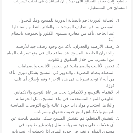
بالطبع! إليك بعض النصائح التي يمكن أن تساعدك في تجنب تسربات
المسابح في المستقبل:
الصيانة الدورية: قم بالصيانة الدورية للمسبح وفقًا للجدول
الموصى به. قم بتنظيف المرشحات والفلاتر بانتظام واستبدلها
عند الحاجة. تأكد من معايرة مستوى الكلور والحموضة بانتظام
أيضًا.
رصف الأرضية والجدران: تأكد من وجود رصف جيد للأرضية
والجدران الخاصة بالمسبح. قد يساعد ذلك في منع تسربات المياه
من التسرب من خلال الشقوق والثقوب.
فحص الأنابيب والصمامات: قم بفحص الأنابيب والصمامات
المتصلة بنظام التصريف والتدوير في المسبح بشكل دوري. تأكد
من أنه لا توجد تسربات في هذه الأجزاء وقم بإصلاح أي تلف
فورًا.
الاهتمام بالتوسع والانكماش: يجب مراعاة التوسع والانكماش
الطبيعي للمواد المستخدمة في بناء المسبح، مثل الخرسانة
والبلاط. استخدم مواد ذات جودة عالية واتبع التوصيات المناسبة
للتوسع والانكماش لمنع حدوث شقوق وتسربات.
التفتيش المنتظم: قم بتفتيش المسبح بشكل منتظم للبحث عن
أي علامات على وجود تسربات، مثل زيادة غير طبيعية في
مستوى المياه أو تغير في جودة المياه. إذا لاحظت أي تسربات