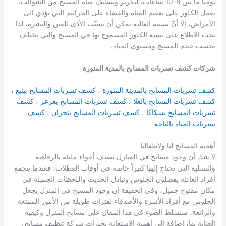
يومياً ما بين 8-10 ساعات، لتكرير وتنظيف مياه المسبح من الشوائب.
يعمل الكلور على تعقيم المياه والقضاء على الجراثيم التي تؤدي الى
الأمراض، إلّا أنّ نسبته العالية يمكن أن تسبّب الأذى للعين والبشرة، لذا
يجب الاطلاع على نسبة الكلور المسموح بها في المسبح والتي تختلف
بحسب حجم المسبح ومستوى المياه.
شركات كشف تسربات المسابح بالمدية المنورة
كشف تسربات المسابح بالمدينة المنورة
،
كشف تسربات المسابح بينبع
،
كشف تسربات المسابح بالعلا
،
كشف تسربات المسابح بعرعر
،
كشف
تسربات المسابح بسكاكا
،
كشف تسربات المسابح بنجران
،
كشف
تسربات المياه بالباحة
أهمية المسابح لنا ولاطفالنا
لا شك أن وجود مسابح في المنازل يضيف أجواء مليئة بالرفاهية
والتسلية التي نحتاج إليها كثيراً خاصة في أوقات العطلات، فعندما يتجمع
أفراد العائلة يفضلون الجلوس وتبادل الحديث واللحظات الجميلة في
مكان مفتوح جميل، وفي الحقيقة أن وجود المسبح في المنزل يجعل
الجلوس مع أفراد الأسرة والأصدقاء لفترات طويلة من الأمور الممتعة
والرائعة، سنسلط الضوء في هذا المقال على مسابح المنزل وكيفية
العناية بها، إضافة إلى أهمية الاستعانة بخبرات شركة تنظيف مسابح،