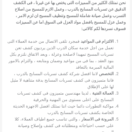
نحن نمتلك الكثير من المميزات التى يختص بها عن غيرنا ، فى الكشف
الدقيق عن تسربات المسابح بالدرب ، وعمل الازم للمسبح من اصلاح
التسرب وعمل صيانة شاملة للمسبح وتنظيف المسبح ان لزم الامر ،
وعمل عزل للمسبح بافضل مواد العزل فى السوق اما عن المميزات
فسوف نسردها لكم كالاتى:
الالتزام فى المواعيد
فمجرد تلقى الاتصال من خدمة العملاء التى
تعمل من اجل خدمة سكان الدرب الذين يرديون كشف تعن
تسربات المسبح تمهيدا لاصلحة وعزلة ، وبعد الاتفاق نلتزم بكل
بنود العقد ، بما فى من مواعيد وضمان ومتابعه ، والتزام بالامور
المالية المبرمة بالتعاقد
التخصص
لاننا افضل شركة كشف تسربات المسابح بالدرب ،
فاننا متميزون فى كشف تسربات المسابح بدقة متناهية لا مثيل
لها على الإطلاق
العمالة الفنية
، لدينا مهندسين متميزون فى كشف تسربات
المسابح على اعلى مستوى من المهنية والحرفية
مواكبة التطورات دائما حيث اننا نمتلك افضل الاجهزة الحديثة
الخاصة بكشف تسربات المسابح بالدرب
المرونة فى الاسعار
، والتى تناسب جميع اطياف العملاء، كلا
على حسب احتياجاته ومتطلباته فى كشف وإصلاح وصيانة