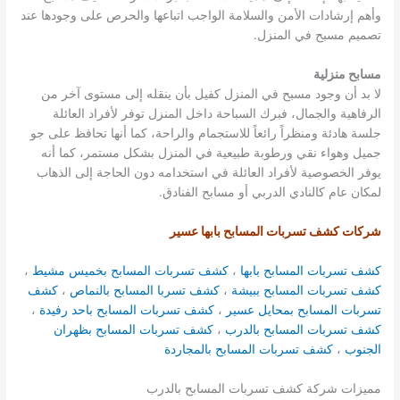
وأهم إرشادات الأمن والسلامة الواجب اتباعها والحرص على وجودها عند
تصميم مسبح في المنزل.
مسابح منزلية
لا بد أن وجود مسبح في المنزل كفيل بأن ينقله إلى مستوى آخر من
الرفاهية والجمال، فبرك السباحة داخل المنزل توفر لأفراد العائلة
جلسة هادئة ومنظراً رائعاً للاستجمام والراحة، كما أنها تحافظ على جو
جميل وهواء نقي ورطوبة طبيعية في المنزل بشكل مستمر، كما أنه
يوفر الخصوصية لأفراد العائلة في استخدامه دون الحاجة إلى الذهاب
لمكان عام كالنادي الدربي أو مسابح الفنادق.
شركات كشف تسربات المسابح بابها عسير
كشف تسربات المسابح بابها
،
كشف تسربات المسابح بخميس مشيط
،
كشف تسربات المسابح ببيشة
،
كشف تسربا المسابح بالنماص
،
كشف
تسربات المسابح بمحايل عسير
،
كشف تسربات المسابح باحد رفيدة
،
كشف تسربات المسابح بالدرب
،
كشف تسربات المسابح بظهران
الجنوب
،
كشف تسربات المسابح بالمجاردة
مميزات شركة كشف تسربات المسابح بالدرب