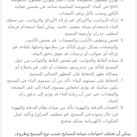
(pH) في الماء. الحموضة المناسبة تساعد في تحسين فعالية
الكلور وتجنب تآكل وتلف المعدات.
إزالة الرواسب والأوراق: قم بإزالة الأوراق والرواسب من سطح
الماء باستخدام شبكة تنظيف خاصة. يمكن أيضًا استخدام فرشاة
لتنظيف جدران وأرضية المسبح.
فحص وتنظيف الأنابيب والمضخات: قم بفحص الأنابيب
والمضخات بشكل دوري للتأكد من سلامتها وعملها بكفاءة. قم
بإزالة أي شوائب أو ترسبات قد تعوق تدفق المياه.
صيانة البلاط والجوانب: قم بفحص البلاط والجوانب من حول
المسبح للتأكد من عدم وجود تشققات أو تلف. قم بإصلاح أي
مشكلة تظهر للحفاظ على المظهر الجمالي للمسبح.
الحفاظ على مستوى الماء: تأكد من أن مستوى الماء في المسبح
يكون مناسبًا. قد يؤدي انخفاض مستوى الماء إلى تلف المضخة
والمعدات، في حين أن زيادة الماء قد يؤدي إلى تدفق زائد
للمياه.
الاهتمام بالتدفئة والتهوية: تأكد من صيانة نظام التدفئة والتهوية
في حال وجوده في المسبح. قم بتنظيف المراوح وتأكيد عمل
المكونات الكهربائية بشكل صحيح.
يمكن أن تختلف احتياجات صيانة المسابح حسب نوع المسبح وظروف