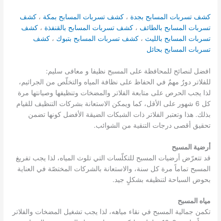
كشف تسربات المسابح بجدة
،
كشف تسربات المسابح بمكة
،
كشف
تسربات المسابح بالطائف
،
كشف تسربات المسابح بالقنفذة
،
كشف
تسربات المسابح بالليث
،
كشف تسربات المسابح بتبوك
،
كشف
تسربات المسابح بحائل
افضل لنصائح للمحافظة على المسبح نظيفا و معافى سليم:
للفلاتر دورٌ مهمٌ في الحفاظ على نظافة المياه والتخلّص من الجراثيم،
لذا يجب الحرص على متابعة الفلاتر والمضخات وتنظيفها وصيانتها مرة
كل 6 شهور على الأقل، كما ويمكن الاستعانة بشركات التنظيف للقيام
بذلك. هذا وتعتبر الفلاتر ذات الشبكات الضيقة الأفضل كونها تضمن
تحقيق أقصى درجات التنقية من الشوائب.
أرضية المسبح
قد تتعرّض أرضيات المسبح للتكلّسات التي تلوث المياه، لذا يجب تفريغ
المسبح تماماً مرة كل سنة، والاستعانة بالشركات المختصّة في العناية
بحوض السباحة لتنظيفه بشكلٍ جيد.
مياه المسبح
تكمن جمالية المسبح في نقاء مياهه، لذا يجب تشغيل المضخات والفلاتر