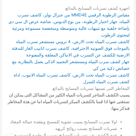
اجهزة كشف تسربات المسابح بالبدائع
مقياس الرطوبة الرقمي MMD4E من جنرال تولز، كاشف تسرب
المياه، جهاز اختبار الرطوبة، من نوع الدبوس، شاشة عرض ال سي دي
بإضاءة خلفية مع تنبيهات عالية ومتوسطة ومنخفضة مسموعة ومرئية
لمحتوى الرطوب
كاشف تسرب المياه تحت الارض، 4 تروس مستشعر تسرب المياه
بالموجات فوق الصوتية الاحترافية، كاشف تسرب انابيب الغاز للتدفئة
الارضية للكشف عن التسرب في الاماكن المغلقة والمفتوحة
جهاز كشف سرب المياه ومستشعر التجميد الذكي يعمل بالبطارية مع
خصائص ذكية من كي
كاشف تسرب المياه تحت الارض، كاشف تسرب المياه الانبوب، اداة
كشف تسرب المياه للمنزل
المخاطر التى تسببها تسربات المسابح بالبدائع
يسبب الكشف المتاجر لتسربات المياه الكثير من المشاكل التى يمكن ان
نستغنى عنها اذا قمنا بالكشف المبكر لتسربات المياه اما عن هذة المخاطر
فنذكر منها:
اولا تسرب المسابح يسبب تشوية للمسبح ويفقدة جمالة المعتاد
تسربات المسابح يسبب روائح كريهه
عدم الكشف عن تسربات المسابح يسبب الرطوبة المستمرة