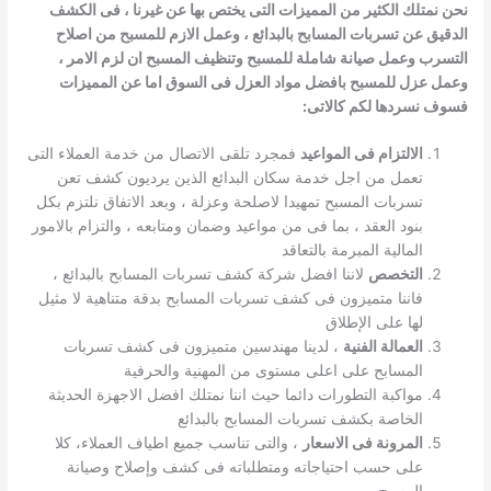
نحن نمتلك الكثير من المميزات التى يختص بها عن غيرنا ، فى الكشف
الدقيق عن تسربات المسابح بالبدائع ، وعمل الازم للمسبح من اصلاح
التسرب وعمل صيانة شاملة للمسبح وتنظيف المسبح ان لزم الامر ،
وعمل عزل للمسبح بافضل مواد العزل فى السوق اما عن المميزات
فسوف نسردها لكم كالاتى:
الالتزام فى المواعيد
فمجرد تلقى الاتصال من خدمة العملاء التى
تعمل من اجل خدمة سكان البدائع الذين يرديون كشف تعن
تسربات المسبح تمهيدا لاصلحة وعزلة ، وبعد الاتفاق نلتزم بكل
بنود العقد ، بما فى من مواعيد وضمان ومتابعه ، والتزام بالامور
المالية المبرمة بالتعاقد
التخصص
لاننا افضل شركة كشف تسربات المسابح بالبدائع ،
فاننا متميزون فى كشف تسربات المسابح بدقة متناهية لا مثيل
لها على الإطلاق
العمالة الفنية
، لدينا مهندسين متميزون فى كشف تسربات
المسابح على اعلى مستوى من المهنية والحرفية
مواكبة التطورات دائما حيث اننا نمتلك افضل الاجهزة الحديثة
الخاصة بكشف تسربات المسابح بالبدائع
المرونة فى الاسعار
، والتى تناسب جميع اطياف العملاء، كلا
على حسب احتياجاته ومتطلباته فى كشف وإصلاح وصيانة