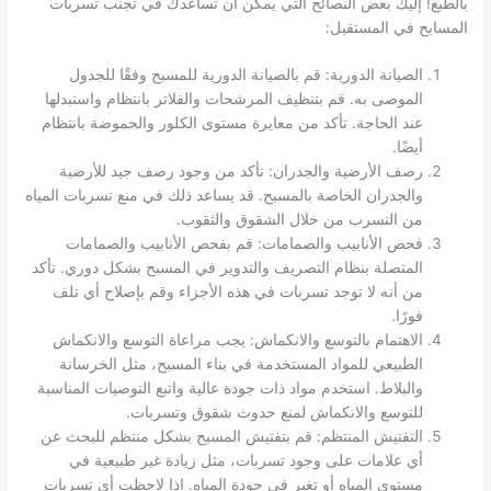
بالطبع! إليك بعض النصائح التي يمكن أن تساعدك في تجنب تسربات
المسابح في المستقبل:
الصيانة الدورية: قم بالصيانة الدورية للمسبح وفقًا للجدول
الموصى به. قم بتنظيف المرشحات والفلاتر بانتظام واستبدلها
عند الحاجة. تأكد من معايرة مستوى الكلور والحموضة بانتظام
أيضًا.
رصف الأرضية والجدران: تأكد من وجود رصف جيد للأرضية
والجدران الخاصة بالمسبح. قد يساعد ذلك في منع تسربات المياه
من التسرب من خلال الشقوق والثقوب.
فحص الأنابيب والصمامات: قم بفحص الأنابيب والصمامات
المتصلة بنظام التصريف والتدوير في المسبح بشكل دوري. تأكد
من أنه لا توجد تسربات في هذه الأجزاء وقم بإصلاح أي تلف
فورًا.
الاهتمام بالتوسع والانكماش: يجب مراعاة التوسع والانكماش
الطبيعي للمواد المستخدمة في بناء المسبح، مثل الخرسانة
والبلاط. استخدم مواد ذات جودة عالية واتبع التوصيات المناسبة
للتوسع والانكماش لمنع حدوث شقوق وتسربات.
التفتيش المنتظم: قم بتفتيش المسبح بشكل منتظم للبحث عن
أي علامات على وجود تسربات، مثل زيادة غير طبيعية في
مستوى المياه أو تغير في جودة المياه. إذا لاحظت أي تسربات