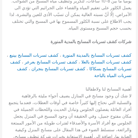
يومياً ما بين 8-10 ساعات، لتكرير وتنظيف مياه المسبح من الشوائب.
يعمل الكلور على تعقيم المياه والقضاء على الجراثيم التي تؤدي الى
الأمراض، إلّا أنّ نسبته العالية يمكن أن تسبّب الأذى للعين والبشرة، لذا
يجب الاطلاع على نسبة الكلور المسموح بها في المسبح والتي تختلف
بحسب حجم المسبح ومستوى المياه.
شركات كشف تسربات المسابح بالمدية المنورة
كشف تسربات المسابح بالمدينة المنورة
،
كشف تسربات المسابح بينبع
،
كشف تسربات المسابح بالعلا
،
كشف تسربات المسابح بعرعر
،
كشف
تسربات المسابح بسكاكا
،
كشف تسربات المسابح بنجران
،
كشف
تسربات المياه بالباحة
أهمية المسابح لنا ولاطفالنا
لا شك أن وجود مسابح في المنازل يضيف أجواء مليئة بالرفاهية
والتسلية التي نحتاج إليها كثيراً خاصة في أوقات العطلات، فعندما يتجمع
أفراد العائلة يفضلون الجلوس وتبادل الحديث واللحظات الجميلة في
مكان مفتوح جميل، وفي الحقيقة أن وجود المسبح في المنزل يجعل
الجلوس مع أفراد الأسرة والأصدقاء لفترات طويلة من الأمور الممتعة
والرائعة، سنسلط الضوء في هذا المقال على مسابح المنزل وكيفية
العناية بها، إضافة إلى أهمية الاستعانة بخبرات شركة تنظيف مسابح،