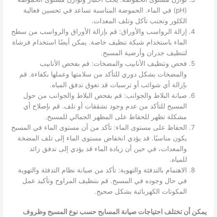
(pH) في الماء. الحموضة المناسبة تساعد في تحسين فعالية
الكلور وتجنب تآكل وتلف المعدات.
إزالة الرواسب والأوراق: قم بإزالة الأوراق والرواسب من سطح
الماء باستخدام شبكة تنظيف خاصة. يمكن أيضًا استخدام فرشاة
لتنظيف جدران وأرضية المسبح.
فحص وتنظيف الأنابيب والمضخات: قم بفحص الأنابيب
والمضخات بشكل دوري للتأكد من سلامتها وعملها بكفاءة. قم
بإزالة أي شوائب أو ترسبات قد تعوق تدفق المياه.
صيانة البلاط والجوانب: قم بفحص البلاط والجوانب من حول
المسبح للتأكد من عدم وجود تشققات أو تلف. قم بإصلاح أي
مشكلة تظهر للحفاظ على المظهر الجمالي للمسبح.
الحفاظ على مستوى الماء: تأكد من أن مستوى الماء في المسبح
يكون مناسبًا. قد يؤدي انخفاض مستوى الماء إلى تلف المضخة
والمعدات، في حين أن زيادة الماء قد يؤدي إلى تدفق زائد
للمياه.
الاهتمام بالتدفئة والتهوية: تأكد من صيانة نظام التدفئة والتهوية
في حال وجوده في المسبح. قم بتنظيف المراوح وتأكيد عمل
المكونات الكهربائية بشكل صحيح.
يمكن أن تختلف احتياجات صيانة المسابح حسب نوع المسبح وظروف