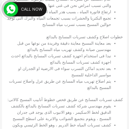
والتى تسبب امراض نحن فى غنى عنها
CALL NOW
ارتفاع فاتورة المياه ، بسبب هدر المياه المستمر
تجمع البكتريا والحشرات بسبب تجمعات المياه والبرك التى توجد
حوالين المسبح بسبب تسرب مياه المسابح
خطوات اصلاح وكشف تسربات المسابح بالبدائع
بعد معاينة المسبح معاينة دقيقة وفريدة من نوعها من قبل
مهندسين صيانة وكشف تهريب مياه المسابح بالبدائع
نبدا فى استخدام اجهزة كشف تسربات المسابح بالبدائع احدث
اجهزة كشف تسربات المسابح بالبدائع
بعد تحديد اماكن التسرب سواء فى الارضية او الجدران او
مواسير الداخلية للمسبح
يتم اصلاح تهريب مياه المسابح عن طريق عزل واصلاح تسربات
المسبح بالبدائع
كشف تسربات المسابح عن طريق فحص خطوط أنابيب المسبح كالاتى:
يقوم مهندسي شركة كشف تسربات المسابح بالبدائع بالكشف
الدقيق لخط الاسكيمر ، وهو الانبوب الذى يوجد فى جدران
المسبح ، ويقوم بتجميع الشوائب والاتربة على اسطح المسبح
كشف تسربات المياه خط الدريم ، وهو الخط الرئيسي ويكون