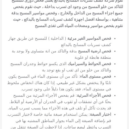
تقوم شركة كشف تسربات المسابح بالبدائع بعمل فحص دورى للمسبح
للتاكد من خلو المسبح من وجود اى تسرب بداخلة ، حيث نقوم بفحص
جميع اجزاء المسبح من الداخل والخارج ، وفحص مواسير المسبح بدقة
متناهية ، بواسطة افضل اجهزة كشف تسربات المسابح بالبدائع ، حيث
نقوم بفحص مواسير ومضخات المياه التى تغذى المسبح
فحص المواسير الغير مرئية
( الداخلية ) للمسبح عن طريق جهاز
كشف تسربات المسابح بالبدائع
فحص ارضية المسبح
بدقة والتاكد من انة متساوى ولا يوجد بة
منطقة هابطة او علوية
فحص الحوائط والسيراميك
الذى يكسو حوائط وجدران المسبح
والتاكد من خلو من اى ثقب او بقع توجد بة
فحص مستوى الماء
: تأكد من أن مستوى الماء في المسبح يكون
ثابتًا ولا ينخفض بشكل غير طبيعي. إذا كان هناك انخفاض ملحوظ
في مستوى الماء، فقد يكون هذا دليلاً على وجود تسرب.
فحص الأجزاء المرئية
: قم بفحص الأجزاء المرئية من المسبح
بحثًا عن أي تشققات أو ثقوب في الجدران أو الأرضية أو البلاط.
قد يحدث تآكل أو تلف في هذه الأجزاء مما يسبب تسرب المياه.
اختبار الصبغة
: يمكن استخدام صبغة مائية خاصة لاختبار التسرب.
قم بإضافة الصبغة إلى الماء بجوار المناطق المشتبه بها في
التسرب وانتظر لبضع ساعات. إذا لاحظت أن الصبغة تنتقل من