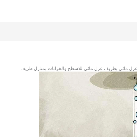
زل مائى بطريف عزل مائى للاسطح والخزانات بمنازل طريف