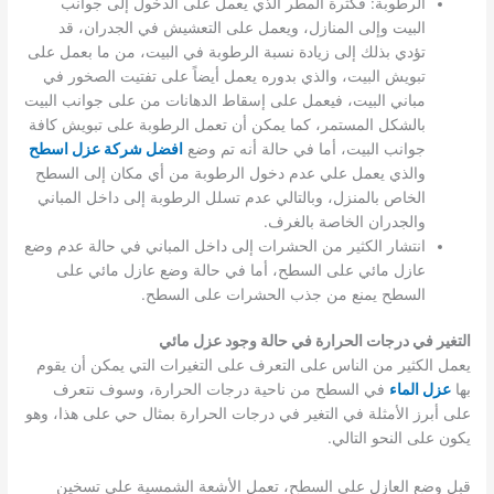
الرطوبة: فكثرة المطر الذي يعمل على الدخول إلى جوانب
البيت وإلى المنازل، ويعمل على التعشيش في الجدران، قد
تؤدي بذلك إلى زيادة نسبة الرطوبة في البيت، من ما بعمل على
تبويش البيت، والذي بدوره يعمل أيضاً على تفتيت الصخور في
مباني البيت، فيعمل على إسقاط الدهانات من على جوانب البيت
بالشكل المستمر، كما يمكن أن تعمل الرطوبة على تبويش كافة
جوانب البيت، أما في حالة أنه تم وضع
افضل شركة عزل اسطح
والذي يعمل علي عدم دخول الرطوبة من أي مكان إلى السطح
الخاص بالمنزل، وبالتالي عدم تسلل الرطوبة إلى داخل المباني
والجدران الخاصة بالغرف.
انتشار الكثير من الحشرات إلى داخل المباني في حالة عدم وضع
عازل مائي على السطح، أما في حالة وضع عازل مائي على
السطح يمنع من جذب الحشرات على السطح.
التغير في درجات الحرارة في حالة وجود عزل مائي
يعمل الكثير من الناس على التعرف على التغيرات التي يمكن أن يقوم
بها
عزل الماء
في السطح من ناحية درجات الحرارة، وسوف نتعرف
على أبرز الأمثلة في التغير في درجات الحرارة بمثال حي على هذا، وهو
يكون على النحو التالي.
قبل وضع العازل على السطح، تعمل الأشعة الشمسية على تسخين