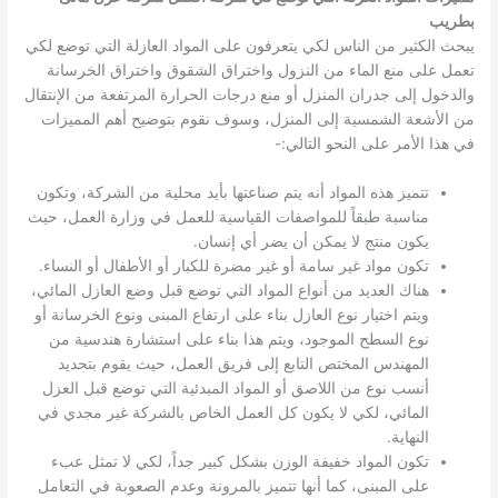
بطريب
يبحث الكثير من الناس لكي يتعرفون على المواد العازلة التي توضع لكي
تعمل على منع الماء من النزول واختراق الشقوق واختراق الخرسانة
والدخول إلى جدران المنزل أو منع درجات الحرارة المرتفعة من الإنتقال
من الأشعة الشمسية إلى المنزل، وسوف نقوم بتوضيح أهم المميزات
في هذا الأمر على النحو التالي:-
تتميز هذه المواد أنه يتم صناعتها بأيد محلية من الشركة، وتكون
مناسبة طبقاً للمواصفات القياسية للعمل في وزارة العمل، حيث
يكون منتج لا يمكن أن يضر أي إنسان.
تكون مواد غير سامة أو غير مضرة للكبار أو الأطفال أو النساء.
هناك العديد من أنواع المواد التي توضع قبل وضع العازل المائي،
ويتم اختيار نوع العازل بناء على ارتفاع المبنى ونوع الخرسانة أو
نوع السطح الموجود، ويتم هذا بناء على استشارة هندسية من
المهندس المختص التابع إلى فريق العمل، حيث يقوم بتحديد
أنسب نوع من اللاصق أو المواد المبدئية التي توضع قبل العزل
المائي، لكي لا يكون كل العمل الخاص بالشركة غير مجدي في
النهاية.
تكون المواد خفيفة الوزن بشكل كبير جداً، لكي لا تمثل عبء
على المبنى، كما أنها تتميز بالمرونة وعدم الصعوبة في التعامل