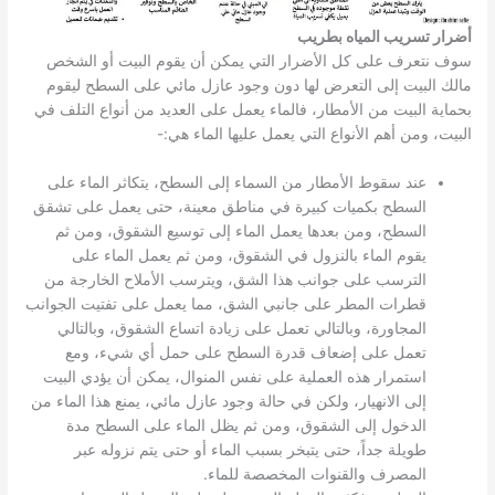
أضرار تسريب المياه بطريب
سوف نتعرف على كل الأضرار التي يمكن أن يقوم البيت أو الشخص
مالك البيت إلى التعرض لها دون وجود عازل مائي على السطح ليقوم
بحماية البيت من الأمطار، فالماء يعمل على العديد من أنواع التلف في
البيت، ومن أهم الأنواع التي يعمل عليها الماء هي:-
عند سقوط الأمطار من السماء إلى السطح، يتكاثر الماء على
السطح بكميات كبيرة في مناطق معينة، حتى يعمل على تشقق
السطح، ومن بعدها يعمل الماء إلى توسيع الشقوق، ومن ثم
يقوم الماء بالنزول في الشقوق، ومن ثم يعمل الماء على
الترسب على جوانب هذا الشق، ويترسب الأملاح الخارجة من
قطرات المطر على جانبي الشق، مما يعمل على تفتيت الجوانب
المجاورة، وبالتالي تعمل على زيادة اتساع الشقوق، وبالتالي
تعمل على إضعاف قدرة السطح على حمل أي شيء، ومع
استمرار هذه العملية على نفس المنوال، يمكن أن يؤدي البيت
إلى الانهيار، ولكن في حالة وجود عازل مائي، يمنع هذا الماء من
الدخول إلى الشقوق، ومن ثم يظل الماء على السطح مدة
طويلة جداً، حتى يتبخر بسبب الماء أو حتى يتم نزوله عبر
المصرف والقنوات المخصصة للماء.