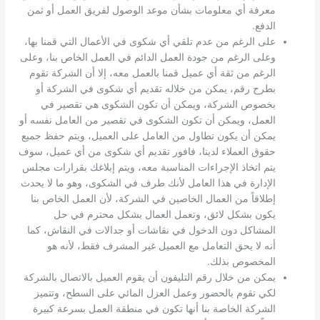
معرفة أي معلومات بشأن موعد الوصول لفريق العمل أو ثمن
الدفع.
على الرغم من عدم تلقي أي شكوى في الأعمال التي قمنا بها،
وعلى الرغم من جودة العمل الدائم في العمل الخاص بنا، وعلى
الرغم من ثقة أي عميل قمنا بالعمل معه، إلا أن الشركة تقوم
بطرح رقم، يمكن من خلاله تقديم أي شكوى في الشركة أو
بخصوص الشركة، ويمكن أن تكون الشكوى هي تقصير في
العمل، ويمكن أن تكون الشكوى في تقصير من العامل نفسه أو
يمكن أن يكون تطاول من العامل على العميل، ويتم حفظ جميع
حقوق العملاء لدينا، فافور تقديم أي شكوى من أي عميل، سوف
يتم اتخاذ الإجراءات المناسبة معه، ويتم إبلاغك بقرارات مجلس
الإدارة في هذا العامل لأنك طرف في الشكوى، وهو ما لا يحدث
إطلاقاً من العمال الخاصين في الشركة، لأن العمل الخاص بنا
يكون بشكل لائق، وتعمل العمال بشكل محترم في حل
المشاكل دون الدخول في نقاشات أو جدالات في النقاش، كما
أنه لا يحق التعامل مع العميل غير المشرف فقط، لأنه هو
المخصوص بذلك.
يمكن من خلال رقم التليفون أن يقوم العميل بالاتصال بالشركة
لكي تقوم بالحضور وعمل العزل المائي على السطح، وتتميز
الشركة الخاصة بنا أنها تكون في منطقة العمل بسرعة كبيرة