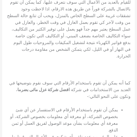
للقيام بالعديد من الأعمال التي سوف نتعرف عليها، كما يمكن أن تقوم
بالاتصال بالشركة فوراً عن طريق هذه الارقام، اذا لاحظت وجود
تشققات غريبة على السطح الخاص بالمنزل، ويحب أن تتابع حالة السطح
من وقت لآخر كي تقوم بعمل العازل في وقت الخطر، والعازل في
عمل السطح يعتبر مهم جداً فهو يعمل على توفير الكثير من التكاليف،
سواء التكاليف الخاصة بضعف المبني، أو التكاليف التي تكون خاصة
بدفع فواتير الكهرباء نتيجة لتشغيل المكيفات والمروحيات طول اليوم
في النهار أو في الليل، لكي يتمكن الشخص من مقاومة درجات
الحرارة.
كما أنه يمكن أن تقوم باستخدام الأرقام التي سوف نقوم بتوضيحها في
العديد من الاستخدامات في شركة
افضل شركة عزل مائى بضرما
،
وتكون على النحو التالي:-
يمكن أن تقوم باستخدام الأرقام في الاستفسار عن أي شئ
بخصوص الشركة، أو معرفة أي معلومات بخصوص الشركة، أو
معرفة أي معلومات بشأن موعد الوصول لفريق العمل أو ثمن
الدفع.
على الرغم من عدم تلقي أي شكوى في الأعمال التي قمنا بها،