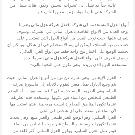
عالية جداً قد تصل إلى عشرات السنين، ويكون هناك ضمان من
الشركة على تلك المواد بزمن معين للتلف فيها.
أنواع العزل المستخدمة في شركة افضل شركة عزل مائى بضرما
يوجد العديد من الأنواع الخاصة بالعزل المائي في الشركة، وسوف
نتعرف عليها، حيث توجد العديد من أنواع العزل التي تستخدم على
حسب نوعية السطح، فيمكن أن يتم الاستخدام في أي شكل، ويمكن أن
يحكمنا الوضع على اختيار نوع واحد فقط من أنواع العزل المائي،
وسوف نتعرف على أنواع
افضل شركة عزل مائى بضرما
يحدد
المستخدم النوع الذي يريده، وهي تكون على النحو التالي:-
العزل الإيجابي: وهي عبارة عن نوع من أنواع العزل المائي، حيث
يتم وضع العازل بميل معين ليقوم بالاتجاه إلى ماسورة صرف
المياه، وهي الطريقة المستخدمة في كافة المستويات، أو الوضع
الطبيعي للتخلص من المياه فور تكونها، وتستخدم هذه الطريقة
عندما تكون المناطق المجاورة ليست مزدحمة، فيتم استخدامها
لأن الماء لن تسقط على أي شخص في الحي.
العزل السلبي: وهو الوضع الغير طبيعي والغير متبع، وهي يحدث
عندما تكون الخرسانة او السطح غير موجه للتخلص من الماء،
فيتم عمل العزل السلبي، ويكون العزل السلبي أكثر كلفة من