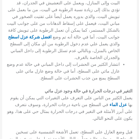
البيت وإلى المنازل، ويعمل على التعشيش في الجدران، قد
تؤدي بذلك إلى زيادة نسبة الرطوبة في البيت، من ما بعمل على
تبويش البيت، والذي بدوره يعمل أيضاً على تفتيت الصخور في
مباني البيت، فيعمل على إسقاط الدهانات من على جوانب البيت
بالشكل المستمر، كما يمكن أن تعمل الرطوبة على تبويش كافة
جوانب البيت، أما في حالة أنه تم وضع
افضل شركة عزل اسطح
والذي يعمل علي عدم دخول الرطوبة من أي مكان إلى السطح
الخاص بالمنزل، وبالتالي عدم تسلل الرطوبة إلى داخل المباني
والجدران الخاصة بالغرف.
انتشار الكثير من الحشرات إلى داخل المباني في حالة عدم وضع
عازل مائي على السطح، أما في حالة وضع عازل مائي على
السطح يمنع من جذب الحشرات على السطح.
التغير في درجات الحرارة في حالة وجود عزل مائي
يعمل الكثير من الناس على التعرف على التغيرات التي يمكن أن يقوم
بها
عزل الماء
في السطح من ناحية درجات الحرارة، وسوف نتعرف
على أبرز الأمثلة في التغير في درجات الحرارة بمثال حي على هذا، وهو
يكون على النحو التالي.
قبل وضع العازل على السطح، تعمل الأشعة الشمسية على تسخين
السطح إلى درجات عالية جداً، وبالتالي الأشعة تعمل على تسخين البيت