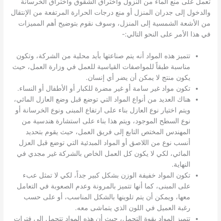
تعمل على منع الماء من النزول واختراق الشقوق واختراق الخرسانة
والدخول إلى جدران المنزل أو منع درجات الحرارة المرتفعة من الإنتقال
من الأشعة الشمسية إلى المنزل، وسوف نقوم بتوضيح أهم المميزات
في هذا الأمر على النحو التالي:-
تتميز هذه المواد أنه يتم صناعتها بأيد محلية من الشركة، وتكون
مناسبة طبقاً للمواصفات القياسية للعمل في وزارة العمل، حيث
يكون منتج لا يمكن أن يضر أي إنسان.
تكون مواد غير سامة أو غير مضرة للكبار أو الأطفال أو النساء.
هناك العديد من أنواع المواد التي توضع قبل وضع العازل المائي،
ويتم اختيار نوع العازل بناء على ارتفاع المبنى ونوع الخرسانة أو
نوع السطح الموجود، ويتم هذا بناء على استشارة هندسية من
المهندس المختص التابع إلى فريق العمل، حيث يقوم بتحديد
أنسب نوع من اللاصق أو المواد المبدئية التي توضع قبل العزل
المائي، لكي لا يكون كل العمل الخاص بالشركة غير مجدي في
النهاية.
تكون المواد خفيفة الوزن بشكل كبير جداً، لكي لا تمثل عبء
على المبنى، كما أنها تتميز بالمرونة وعدم الصعوبة في التعامل
معها، ويمكن أن يتم تلوينها بالشكل المناسب، أو على حسب
رغبة العميل في اللون الذي يتماشى معه.
تتميز المواد بقوة التحمل، حيث أن هذه المواد تتحمل إلى فترات