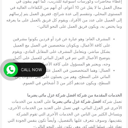
إعطاء محاضرات وكورسات أسبوعية للتدريب، كما أنهم يبقون في
مجال العمل ما لا يقل عن 10 أعوام، أي أنهم من الكفاءات العالية في
المستوى المحلي، وتنقسم إلى عدة شرائح، ففريق العمل يتم إرسالهم
إلى العميل على عدد من الأفراد، ويقوم كل فريق بالعمل على ما يعرفه
وما يختص به، ويكون فريق العمل على النحو التالي:-
المشرف العام: وهو عبارة عن فرد أو فردين يكونوا مشرفين
على كافة الأعمال، ويكونان متخصصين في العمل مع العميل
بشكل مباشر، ويتعامل المشرف على المقابل المادي، ويقوم
بتوضيح الأعمال التي تتم في العزل المائي للعميل على أكمل
وجه، ويعتبر هو المسؤول على كافة الأعمال على سطح العميل.
CALL NOW
العمال: وهما المتخصصين في العمل على وضع طبقات العزل
المائي على السطح، وهم من يعملون على نقل الأدوات إلى
السطح، ويكون عددهم أكثر من 3 أشخاص في العموم.
الخدمات المقدمة من شركة افضل شركة عزل مائى بضرما
تعمل شركة
افضل شركة عزل مائى بضرما
على العديد من الخدمات
الأخرى غير العزل المائي، فهي تعمل على العديد من الخدمات الأخرى،
ويتساءل الكثير من الناس عن الخدمات الأخرى التي تقوم الشركة
بتقديمها، وسوف نتعرف عليها بالتفصيل، وأيضاً تكون بنفس الجودة التي
تعتاد على عملها الشركة، وهي تكون على النحو التالي:-