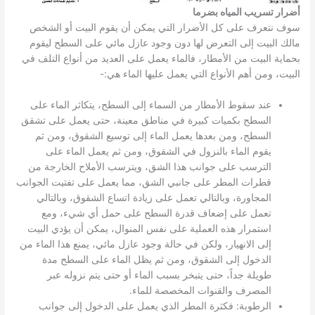
أضرار تسريب المياه بضرما
سوف نتعرف على كل الأضرار التي يمكن أن يقوم البيت أو الشخص
مالك البيت إلى التعرض لها دون وجود عازل مائي على السطح ليقوم
بحماية البيت من الأمطار، فالماء يعمل على العديد من أنواع التلف في
البيت، ومن أهم الأنواع التي يعمل عليها الماء هي:-
عند سقوط الأمطار من السماء إلى السطح، يتكاثر الماء على
السطح بكميات كبيرة في مناطق معينة، حتى يعمل على تشقق
السطح، ومن بعدها يعمل الماء إلى توسيع الشقوق، ومن ثم
يقوم الماء بالنزول في الشقوق، ومن ثم يعمل الماء على
الترسب على جوانب هذا الشق، ويترسب الأملاح الخارجة من
قطرات المطر على جانبي الشق، مما يعمل على تفتيت الجوانب
المجاورة، وبالتالي تعمل على زيادة اتساع الشقوق، وبالتالي
تعمل على إضعاف قدرة السطح على حمل أي شيء، ومع
استمرار هذه العملية على نفس المنوال، يمكن أن يؤدي البيت
إلى الانهيار، ولكن في حالة وجود عازل مائي، يمنع هذا الماء من
الدخول إلى الشقوق، ومن ثم يظل الماء على السطح مدة
طويلة جداً، حتى يتبخر بسبب الماء أو حتى يتم نزوله عبر
المصرف والقنوات المخصصة للماء.
الرطوبة: فكثرة المطر الذي يعمل على الدخول إلى جوانب