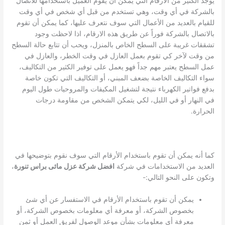
يوجد الكثير من الأرقام التي يمكن أن يقوم العميل باستخدامها للاتصال
بالشركة في أي وقت، وهي تستخدم من قبل أي شخص في أي وقت
للقيام بالعديد من الأعمال التي سوف نتعرف عليها، كما يمكن أن تقوم
بالاتصال بالشركة فوراً عن طريق هذه الارقام، اذا لاحظت وجود
تشققات غريبة على السطح الخاص بالمنزل، ويحب أن تتابع حالة السطح
من وقت لآخر كي تقوم بعمل العازل في وقت الخطر، والعازل في
عمل السطح يعتبر مهم جداً فهو يعمل على توفير الكثير من التكاليف،
سواء التكاليف الخاصة بضعف المبني، أو التكاليف التي تكون خاصة
بدفع فواتير الكهرباء نتيجة لتشغيل المكيفات والمروحيات طول اليوم
في النهار أو في الليل، لكي يتمكن الشخص من مقاومة درجات
الحرارة.
كما أنه يمكن أن تقوم باستخدام الأرقام التي سوف نقوم بتوضيحها في
العديد من الاستخدامات في شركة
افضل شركة عزل مائى براس تنورة
،
وتكون على النحو التالي:-
يمكن أن تقوم باستخدام الأرقام في الاستفسار عن أي شئ
بخصوص الشركة، أو معرفة أي معلومات بخصوص الشركة، أو
معرفة أي معلومات بشأن موعد الوصول لفريق العمل أو ثمن