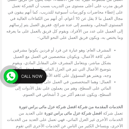
فريق مدرب على أعلى مستوى من التدريب بسبب أن الشركة تعمل
على إعطاء محاضرات وكورسات أسبوعية للتدريب، كما أنهم يبقون في
مجال العمل ما لا يقل عن 10 أعوام، أي أنهم من الكفاءات العالية في
المستوى المحلي، وتنقسم إلى عدة شرائح، ففريق العمل يتم إرسالهم
إلى العميل على عدد من الأفراد، ويقوم كل فريق بالعمل على ما يعرفه
وما يختص به، ويكون فريق العمل على النحو التالي:-
المشرف العام: وهو عبارة عن فرد أو فردين يكونوا مشرفين
على كافة الأعمال، ويكونان متخصصين في العمل مع العميل
بشكل مباشر، ويتعامل المشرف على المقابل المادي، ويقوم
بتوضيح الأعمال التي تتم في العزل المائي للعميل على أكمل
وجه، ويعتبر هو المسؤول على كافة الأعمال على سطح العميل.
CALL NOW
العمال: وهما المتخصصين في العمل على وضع طبقات العزل
المائي على السطح، وهم من يعملون على نقل الأدوات إلى
السطح، ويكون عددهم أكثر من 3 أشخاص في العموم.
الخدمات المقدمة من شركة افضل شركة عزل مائى براس تنورة
تعمل شركة
افضل شركة عزل مائى براس تنورة
على العديد من
الخدمات الأخرى غير العزل المائي، فهي تعمل على العديد من الخدمات
الأخرى، ويتساءل الكثير من الناس عن الخدمات الأخرى التي تقوم