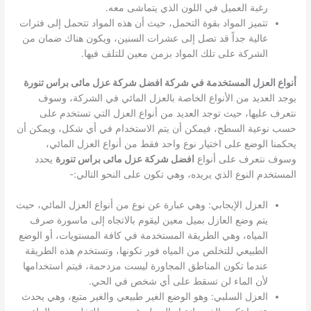
رغبة العميل في اللون الذي يتماشى معه.
تتميز المواد بقوة التحمل، حيث أن هذه المواد تتحمل إلى فترات
عالية جداً قد تصل إلى عشرات السنين، ويكون هناك ضمان من
الشركة على تلك المواد بزمن معين للتلف فيها.
أنواع العزل المستخدمة في شركة افضل شركة عزل مائى براس تنورة
يوجد العديد من الأنواع الخاصة بالعزل المائي في الشركة، وسوف
نتعرف عليها، حيث توجد العديد من أنواع العزل التي تستخدم على
حسب نوعية السطح، فيمكن أن يتم الاستخدام في أي شكل، ويمكن أن
يحكمنا الوضع على اختيار نوع واحد فقط من أنواع العزل المائي،
وسوف نتعرف على أنواع
افضل شركة عزل مائى براس تنورة
يحدد
المستخدم النوع الذي يريده، وهي تكون على النحو التالي:-
العزل الإيجابي: وهي عبارة عن نوع من أنواع العزل المائي، حيث
يتم وضع العازل بميل معين ليقوم بالاتجاه إلى ماسورة صرف
المياه، وهي الطريقة المستخدمة في كافة المستويات، أو الوضع
الطبيعي للتخلص من المياه فور تكونها، وتستخدم هذه الطريقة
عندما تكون المناطق المجاورة ليست مزدحمة، فيتم استخدامها
لأن الماء لن تسقط على أي شخص في الحي.
العزل السلبي: وهو الوضع الغير طبيعي والغير متبع، وهي يحدث