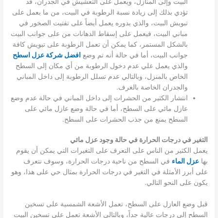
البيت وإلى المنازل، ويعمل على التعشيش في الجدران، قد
تؤدي بذلك إلى زيادة نسبة الرطوبة في البيت، من ما بعمل على
تبويش البيت، والذي بدوره يعمل أيضاً على تفتيت الصخور في
مباني البيت، فيعمل على إسقاط الدهانات من على جوانب البيت
بالشكل المستمر، كما يمكن أن تعمل الرطوبة على تبويش كافة
جوانب البيت، أما في حالة أنه تم وضع
افضل شركة عزل اسطح
والذي يعمل علي عدم دخول الرطوبة من أي مكان إلى السطح
الخاص بالمنزل، وبالتالي عدم تسلل الرطوبة إلى داخل المباني
والجدران الخاصة بالغرف.
انتشار الكثير من الحشرات إلى داخل المباني في حالة عدم وضع
عازل مائي على السطح، أما في حالة وضع عازل مائي على
السطح يمنع من جذب الحشرات على السطح.
التغير في درجات الحرارة في حالة وجود عزل مائي
يعمل الكثير من الناس على التعرف على التغيرات التي يمكن أن يقوم
بها
عزل الماء
في السطح من ناحية درجات الحرارة، وسوف نتعرف
على أبرز الأمثلة في التغير في درجات الحرارة بمثال حي على هذا، وهو
يكون على النحو التالي.
قبل وضع العازل على السطح، تعمل الأشعة الشمسية على تسخين
السطح إلى درجات عالية جداً، وبالتالي الأشعة تعمل على تسخين البيت