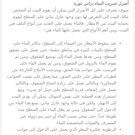
أضرار تسريب المياه براس تنورة
سوف نتعرف على كل الأضرار التي يمكن أن يقوم البيت أو الشخص
مالك البيت إلى التعرض لها دون وجود عازل مائي على السطح ليقوم
بحماية البيت من الأمطار، فالماء يعمل على العديد من أنواع التلف في
البيت، ومن أهم الأنواع التي يعمل عليها الماء هي:-
عند سقوط الأمطار من السماء إلى السطح، يتكاثر الماء على
السطح بكميات كبيرة في مناطق معينة، حتى يعمل على تشقق
السطح، ومن بعدها يعمل الماء إلى توسيع الشقوق، ومن ثم
يقوم الماء بالنزول في الشقوق، ومن ثم يعمل الماء على
الترسب على جوانب هذا الشق، ويترسب الأملاح الخارجة من
قطرات المطر على جانبي الشق، مما يعمل على تفتيت الجوانب
المجاورة، وبالتالي تعمل على زيادة اتساع الشقوق، وبالتالي
تعمل على إضعاف قدرة السطح على حمل أي شيء، ومع
استمرار هذه العملية على نفس المنوال، يمكن أن يؤدي البيت
إلى الانهيار، ولكن في حالة وجود عازل مائي، يمنع هذا الماء من
الدخول إلى الشقوق، ومن ثم يظل الماء على السطح مدة
طويلة جداً، حتى يتبخر بسبب الماء أو حتى يتم نزوله عبر
المصرف والقنوات المخصصة للماء.
الرطوبة: فكثرة المطر الذي يعمل على الدخول إلى جوانب