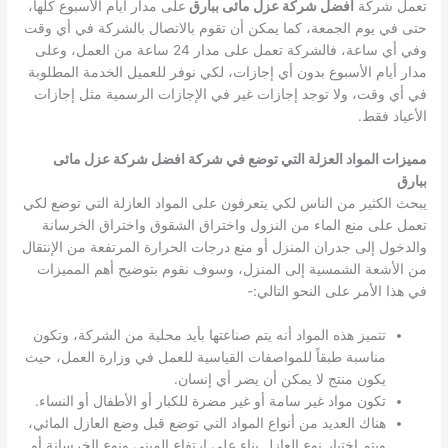
تعمل شركة
افضل شركة عزل مائى ببارق
على مدار أيام الأسبوع كلها،
حتى في يوم الجمعة، كما يمكن أن تقوم بالاتصال بالشركة في أي وقت
وفي أي ساعة، فالشركة تعمل على مدار 24 ساعة من العمل، وعلى
مدار أيام الأسبوع بدون أي إجازات، لكي نوفر للعميل الخدمة المطلوبة
في أي وقت، ولا توجد إجازات غير في الإجازات الرسمية مثل إجازات
الأعياد فقط.
مميزات المواد العزلة التي توضع في شركة افضل شركة عزل مائى
ببارق
يبحث الكثير من الناس لكي يتعرفون على المواد العازلة التي توضع لكي
تعمل على منع الماء من النزول واختراق الشقوق واختراق الخرسانة
والدخول إلى جدران المنزل أو منع درجات الحرارة المرتفعة من الإنتقال
من الأشعة الشمسية إلى المنزل، وسوف نقوم بتوضيح أهم المميزات
في هذا الأمر على النحو التالي:-
تتميز هذه المواد أنه يتم صناعتها بأيد محلية من الشركة، وتكون
مناسبة طبقاً للمواصفات القياسية للعمل في وزارة العمل، حيث
يكون منتج لا يمكن أن يضر أي إنسان.
تكون مواد غير سامة أو غير مضرة للكبار أو الأطفال أو النساء.
هناك العديد من أنواع المواد التي توضع قبل وضع العازل المائي،
ويتم اختيار نوع العازل بناء على ارتفاع المبنى ونوع الخرسانة أو