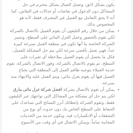
يكون بشكل لائق، وتعمل العمال بشكل محترم في حل
المشاكل دون الدخول في نقاشات أو جدالات في النقاش، كما
أنه لا يحق التعامل مع العميل غير المشرف فقط، لأنه هو
المخصوص بذلك.
يمكن من خلال رقم التليفون أن يقوم العميل بالاتصال بالشركة
لكي تقوم بالحضور وعمل العزل المائي على السطح، وتتميز
الشركة الخاصة بنا أنها تكون في منطقة العمل بسرعة كبيرة
جداً، فهي تعمل بأقصى سرعة لكي يتم حل المشكلة للعميل،
فكل ما يحصل أن يقوم العميل بملاحظة أي تغيرات على
السطح، ثم يقوم بالاتصال بالشركة، وفور الاتصال بالشركة، تقوم
خدمة العملاء بتوجيه طاقم العمل إلى المنطقة التي يحتاج
العميل فيها أن يقوم بعزل مائي، ويتم العمل عليه والانتهاء منه
بسرعة.
يمكن أن تقوم بالاتصال بشركة
افضل شركة عزل مائى ببارق
لكي يتم حل أي مشكلة من المشاكل التي تواجهك عبر التليفون
فقط، وتقوم الشركة بإعطائك أبرز النصائح التي تساعدك على
الحفاظ على السطح الخاص بك دون حدوث أي نوع من
التشققات أو الانكسارات فيه، وتكون خدمة من الخدمات
المجانية تماماً، ويمكن الاتصال في أي وقت من الأسبوع.