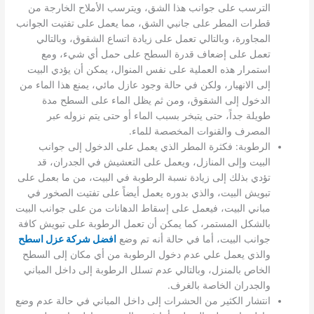
الترسب على جوانب هذا الشق، ويترسب الأملاح الخارجة من
قطرات المطر على جانبي الشق، مما يعمل على تفتيت الجوانب
المجاورة، وبالتالي تعمل على زيادة اتساع الشقوق، وبالتالي
تعمل على إضعاف قدرة السطح على حمل أي شيء، ومع
استمرار هذه العملية على نفس المنوال، يمكن أن يؤدي البيت
إلى الانهيار، ولكن في حالة وجود عازل مائي، يمنع هذا الماء من
الدخول إلى الشقوق، ومن ثم يظل الماء على السطح مدة
طويلة جداً، حتى يتبخر بسبب الماء أو حتى يتم نزوله عبر
المصرف والقنوات المخصصة للماء.
الرطوبة: فكثرة المطر الذي يعمل على الدخول إلى جوانب
البيت وإلى المنازل، ويعمل على التعشيش في الجدران، قد
تؤدي بذلك إلى زيادة نسبة الرطوبة في البيت، من ما بعمل على
تبويش البيت، والذي بدوره يعمل أيضاً على تفتيت الصخور في
مباني البيت، فيعمل على إسقاط الدهانات من على جوانب البيت
بالشكل المستمر، كما يمكن أن تعمل الرطوبة على تبويش كافة
جوانب البيت، أما في حالة أنه تم وضع
افضل شركة عزل اسطح
والذي يعمل علي عدم دخول الرطوبة من أي مكان إلى السطح
الخاص بالمنزل، وبالتالي عدم تسلل الرطوبة إلى داخل المباني
والجدران الخاصة بالغرف.
انتشار الكثير من الحشرات إلى داخل المباني في حالة عدم وضع