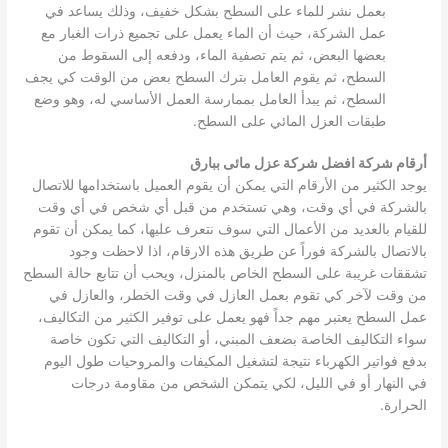
بعمل نشر للماء على السطح بشكل خفيف، وذلك يساعد في
عمل الشركة، حيث أن الماء يعمل على تجميع ذرات الغبار مع
بعضها البعض، ثم يتم تصفية الماء، ودفعه إلى السقوط من
السطح، ثم يقوم العامل بترك السطح بعض من الوقت كي يجف
السطح، ثم يبدأ العامل بممارسة العمل الأساسي له، وهو وضع
طبقات العزل المائي على السطح.
أرقام شركة افضل شركة عزل مائى ببارق
يوجد الكثير من الأرقام التي يمكن أن يقوم العميل باستخدامها للاتصال
بالشركة في أي وقت، وهي تستخدم من قبل أي شخص في أي وقت
للقيام بالعديد من الأعمال التي سوف نتعرف عليها، كما يمكن أن تقوم
بالاتصال بالشركة فوراً عن طريق هذه الارقام، اذا لاحظت وجود
تشققات غريبة على السطح الخاص بالمنزل، ويحب أن تتابع حالة السطح
من وقت لآخر كي تقوم بعمل العازل في وقت الخطر، والعازل في
عمل السطح يعتبر مهم جداً فهو يعمل على توفير الكثير من التكاليف،
سواء التكاليف الخاصة بضعف المبني، أو التكاليف التي تكون خاصة
بدفع فواتير الكهرباء نتيجة لتشغيل المكيفات والمروحيات طول اليوم
في النهار أو في الليل، لكي يتمكن الشخص من مقاومة درجات
الحرارة.