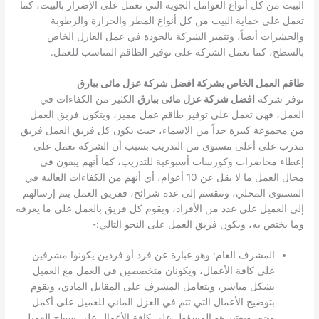
البيت من كل أنواع العوامل الجوية التي تعمل على الإضرار بالبيت، كما
تعمل على حماية البيت من كل أنواع المطر والحرارة والرطوبة
والحشرات أيضاً، وتتميز الشركة بالجودة في عمل العازل الخاص
بالسطح، كما تعمل الشركة على توفير الطاقم المناسب للعمل.
طاقم العمل الخاص بشركة افضل شركة عزل مائى ببارق
توفر شركة
افضل شركة عزل مائى ببارق
الكثير من الكفاءات في
العمل، فهي تعمل على توفير طاقم عمل مميز، ويتكون فريق العمل
من مجموعة كبيرة جداً من الاسماء، حيث يكون كل فريق العمل فريق
مدرب على أعلى مستوى من التدريب بسبب أن الشركة تعمل على
إعطاء محاضرات وكورسات أسبوعية للتدريب، كما أنهم يبقون في
مجال العمل ما لا يقل عن 10 أعوام، أي أنهم من الكفاءات العالية في
المستوى المحلي، وتنقسم إلى عدة شرائح، ففريق العمل يتم إرسالهم
إلى العميل على عدد من الأفراد، ويقوم كل فريق بالعمل على ما يعرفه
وما يختص به، ويكون فريق العمل على النحو التالي:-
المشرف العام: وهو عبارة عن فرد أو فردين يكونوا مشرفين
على كافة الأعمال، ويكونان متخصصين في العمل مع العميل
بشكل مباشر، ويتعامل المشرف على المقابل المادي، ويقوم
بتوضيح الأعمال التي تتم في العزل المائي للعميل على أكمل
وجه، ويعتبر هو المسؤول على كافة الأعمال على سطح العميل.