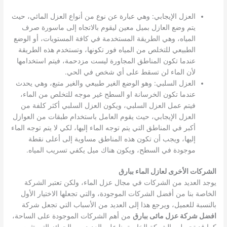
العزل الإيجابي: وهي عبارة عن نوع من أنواع العزل المائي، حيث
يتم وضع العازل بميل معين ليقوم بالاتجاه إلى ماسورة صرف
المياه، وهي الطريقة المستخدمة في كافة المستويات، أو الوضع
الطبيعي للتخلص من المياه فور تكونها، وتستخدم هذه الطريقة
عندما تكون المناطق المجاورة ليست مزدحمة، فيتم استخدامها
لأن الماء لن تسقط على أي شخص في الحي.
العزل السلبي: وهو الوضع الغير طبيعي والغير متبع، وهي يحدث
عندما تكون الخرسانة او السطح غير موجه للتخلص من الماء،
فيتم عمل العزل السلبي، ويكون العزل السلبي أكثر كلفة من
العزل الإيجابي، حيث يقوم العامل باستخدام طبقات من العوازل
أكبر في المناطق التي يتم توجه الماء إليها، لكي لا يتم توجه الماء
إليها، ويجب أن تكون هذه المناطق مساوية إلى أعلى نقطة
موجودة في السطح، ويكون هناك ميل يكفي تسريب المياه.
الشركات الأخرى لعازل الماء ببارق
يوجد العديد من الشركات في مجال عزل الماء، ولكن تعتبر الشركة
الخاصة بنا من أفضل الشركات الموجودة، والتي تجعلها الاختيار الأول
بالنسبة للعميل، ويرجع هذا إلى العديد من الأسباب التي تجعل شركة
افضل شركة عزل مائى ببارق
من أهم الشركات الموجودة على الساحة،