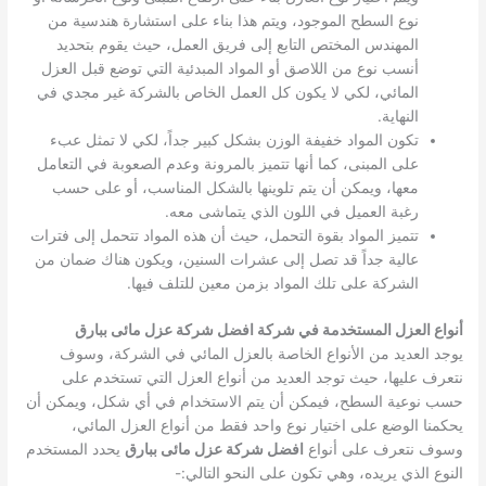
نوع السطح الموجود، ويتم هذا بناء على استشارة هندسية من
المهندس المختص التابع إلى فريق العمل، حيث يقوم بتحديد
أنسب نوع من اللاصق أو المواد المبدئية التي توضع قبل العزل
المائي، لكي لا يكون كل العمل الخاص بالشركة غير مجدي في
النهاية.
تكون المواد خفيفة الوزن بشكل كبير جداً، لكي لا تمثل عبء
على المبنى، كما أنها تتميز بالمرونة وعدم الصعوبة في التعامل
معها، ويمكن أن يتم تلوينها بالشكل المناسب، أو على حسب
رغبة العميل في اللون الذي يتماشى معه.
تتميز المواد بقوة التحمل، حيث أن هذه المواد تتحمل إلى فترات
عالية جداً قد تصل إلى عشرات السنين، ويكون هناك ضمان من
الشركة على تلك المواد بزمن معين للتلف فيها.
أنواع العزل المستخدمة في شركة افضل شركة عزل مائى ببارق
يوجد العديد من الأنواع الخاصة بالعزل المائي في الشركة، وسوف
نتعرف عليها، حيث توجد العديد من أنواع العزل التي تستخدم على
حسب نوعية السطح، فيمكن أن يتم الاستخدام في أي شكل، ويمكن أن
يحكمنا الوضع على اختيار نوع واحد فقط من أنواع العزل المائي،
وسوف نتعرف على أنواع
افضل شركة عزل مائى ببارق
يحدد المستخدم
النوع الذي يريده، وهي تكون على النحو التالي:-