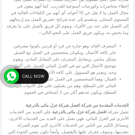
إعطاء محاضرات وكورسات أسبوعية للتدريب، كما أنهم يبقون في
مجال العمل ما لا يقل عن 10 أعوام، أي أنهم من الكفاءات العالية في
المستوى المحلي، وتنقسم إلى عدة شرائح، ففريق العمل يتم إرسالهم
إلى العميل على عدد من الأفراد، ويقوم كل فريق بالعمل على ما يعرفه
وما يختص به، ويكون فريق العمل على النحو التالي:-
المشرف العام: وهو عبارة عن فرد أو فردين يكونوا مشرفين
على كافة الأعمال، ويكونان متخصصين في العمل مع العميل
بشكل مباشر، ويتعامل المشرف على المقابل المادي، ويقوم
بتوضيح الأعمال التي تتم في العزل المائي للعميل على أكمل
وجه، ويعتبر هو المسؤول على كافة الأعمال على سطح العميل.
CALL NOW
العمال: وهما المتخصصين في العمل على وضع طبقات العزل
المائي على السطح، وهم من يعملون على نقل الأدوات إلى
السطح، ويكون عددهم أكثر من 3 أشخاص في العموم.
الخدمات المقدمة من شركة افضل شركة عزل مائى بالدرعية
تعمل شركة
افضل شركة عزل مائى بالدرعية
على العديد من الخدمات
الأخرى غير العزل المائي، فهي تعمل على العديد من الخدمات الأخرى،
ويتساءل الكثير من الناس عن الخدمات الأخرى التي تقوم الشركة
بتقديمها، وسوف نتعرف عليها بالتفصيل، وأيضاً تكون بنفس الجودة التي