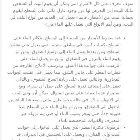
سوف نتعرف على كل الأضرار التي يمكن أن يقوم البيت أو الشخص
مالك البيت إلى التعرض لها دون وجود عازل مائي على السطح ليقوم
بحماية البيت من الأمطار، فالماء يعمل على العديد من أنواع التلف في
البيت، ومن أهم الأنواع التي يعمل عليها الماء هي:-
عند سقوط الأمطار من السماء إلى السطح، يتكاثر الماء على
السطح بكميات كبيرة في مناطق معينة، حتى يعمل على تشقق
السطح، ومن بعدها يعمل الماء إلى توسيع الشقوق، ومن ثم
يقوم الماء بالنزول في الشقوق، ومن ثم يعمل الماء على
الترسب على جوانب هذا الشق، ويترسب الأملاح الخارجة من
قطرات المطر على جانبي الشق، مما يعمل على تفتيت الجوانب
المجاورة، وبالتالي تعمل على زيادة اتساع الشقوق، وبالتالي
تعمل على إضعاف قدرة السطح على حمل أي شيء، ومع
استمرار هذه العملية على نفس المنوال، يمكن أن يؤدي البيت
إلى الانهيار، ولكن في حالة وجود عازل مائي، يمنع هذا الماء من
الدخول إلى الشقوق، ومن ثم يظل الماء على السطح مدة
طويلة جداً، حتى يتبخر بسبب الماء أو حتى يتم نزوله عبر
المصرف والقنوات المخصصة للماء.
الرطوبة: فكثرة المطر الذي يعمل على الدخول إلى جوانب
البيت وإلى المنازل، ويعمل على التعشيش في الجدران، قد