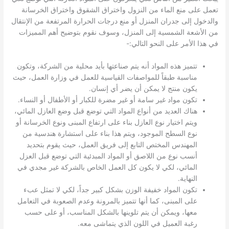
تعمل على منع الماء من النزول واختراق الشقوق واختراق الخرسانة
والدخول إلى جدران المنزل أو منع درجات الحرارة المرتفعة من الإنتقال
من الأشعة الشمسية إلى المنزل، وسوف نقوم بتوضيح أهم المميزات
في هذا الأمر على النحو التالي:-
تتميز هذه المواد أنه يتم صناعتها بأيد محلية من الشركة، وتكون
مناسبة طبقاً للمواصفات القياسية للعمل في وزارة العمل، حيث
يكون منتج لا يمكن أن يضر أي إنسان.
تكون مواد غير سامة أو غير مضرة للكبار أو الأطفال أو النساء.
هناك العديد من أنواع المواد التي توضع قبل وضع العازل المائي،
ويتم اختيار نوع العازل بناء على ارتفاع المبنى ونوع الخرسانة أو
نوع السطح الموجود، ويتم هذا بناء على استشارة هندسية من
المهندس المختص التابع إلى فريق العمل، حيث يقوم بتحديد
أنسب نوع من اللاصق أو المواد المبدئية التي توضع قبل العزل
المائي، لكي لا يكون كل العمل الخاص بالشركة غير مجدي في
النهاية.
تكون المواد خفيفة الوزن بشكل كبير جداً، لكي لا تمثل عبء
على المبنى، كما أنها تتميز بالمرونة وعدم الصعوبة في التعامل
معها، ويمكن أن يتم تلوينها بالشكل المناسب، أو على حسب
رغبة العميل في اللون الذي يتماشى معه.