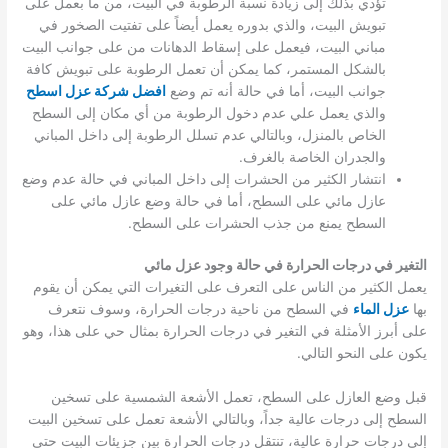
تؤدي بذلك إلى زيادة نسبة الرطوبة في البيت، من ما بعمل على
تبويش البيت، والذي بدوره يعمل أيضاً على تفتيت الصخور في
مباني البيت، فيعمل على إسقاط الدهانات من على جوانب البيت
بالشكل المستمر، كما يمكن أن تعمل الرطوبة على تبويش كافة
جوانب البيت، أما في حالة أنه تم وضع
افضل شركة عزل اسطح
والذي يعمل علي عدم دخول الرطوبة من أي مكان إلى السطح
الخاص بالمنزل، وبالتالي عدم تسلل الرطوبة إلى داخل المباني
والجدران الخاصة بالغرف.
انتشار الكثير من الحشرات إلى داخل المباني في حالة عدم وضع
عازل مائي على السطح، أما في حالة وضع عازل مائي على
السطح يمنع من جذب الحشرات على السطح.
التغير في درجات الحرارة في حالة وجود عزل مائي
يعمل الكثير من الناس على التعرف على التغيرات التي يمكن أن يقوم
بها
عزل الماء
في السطح من ناحية درجات الحرارة، وسوف نتعرف
على أبرز الأمثلة في التغير في درجات الحرارة بمثال حي على هذا، وهو
يكون على النحو التالي.
قبل وضع العازل على السطح، تعمل الأشعة الشمسية على تسخين
السطح إلى درجات عالية جداً، وبالتالي الأشعة تعمل على تسخين البيت
إلى درجات حرارة عالية، تنتقل درجات الحرارة بين جزيئات البيت حتى