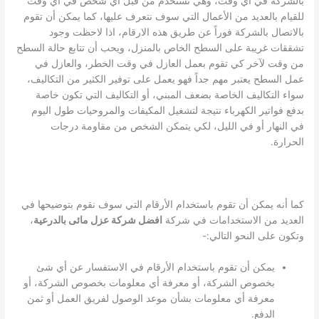
بالشركة في أي وقت، وهي تستخدم من قبل أي شخص في أي وقت
للقيام بالعديد من الأعمال التي سوف نتعرف عليها، كما يمكن أن تقوم
بالاتصال بالشركة فوراً عن طريق هذه الارقام، اذا لاحظت وجود
تشققات غريبة على السطح الخاص بالمنزل، ويحب أن تتابع حالة السطح
من وقت لآخر كي تقوم بعمل العازل في وقت الخطر، والعازل في
عمل السطح يعتبر مهم جداً فهو يعمل على توفير الكثير من التكاليف،
سواء التكاليف الخاصة بضعف المبني، أو التكاليف التي تكون خاصة
بدفع فواتير الكهرباء نتيجة لتشغيل المكيفات والمروحيات طول اليوم
في النهار أو في الليل، لكي يتمكن الشخص من مقاومة درجات
الحرارة.
كما أنه يمكن أن تقوم باستخدام الأرقام التي سوف نقوم بتوضيحها في
العديد من الاستخدامات في شركة
افضل شركة عزل مائى بالدرعية
،
وتكون على النحو التالي:-
يمكن أن تقوم باستخدام الأرقام في الاستفسار عن أي شئ
بخصوص الشركة، أو معرفة أي معلومات بخصوص الشركة، أو
معرفة أي معلومات بشأن موعد الوصول لفريق العمل أو ثمن
الدفع.