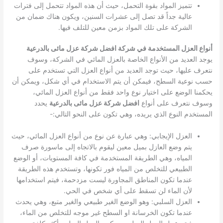
تتميز المواد بقوة التحمل، حيث أن هذه المواد تتحمل إلى فترات
عالية جداً قد تصل إلى عشرات السنين، ويكون هناك ضمان من
الشركة على تلك المواد بزمن معين للتلف فيها.
أنواع العزل المستخدمة في شركة افضل شركة عزل مائى بالدرعية
يوجد العديد من الأنواع الخاصة بالعزل المائي في الشركة، وسوف
نتعرف عليها، حيث توجد العديد من أنواع العزل التي تستخدم على
حسب نوعية السطح، فيمكن أن يتم الاستخدام في أي شكل، ويمكن أن
يحكمنا الوضع على اختيار نوع واحد فقط من أنواع العزل المائي،
وسوف نتعرف على أنواع
افضل شركة عزل مائى بالدرعية
يحدد
المستخدم النوع الذي يريده، وهي تكون على النحو التالي:-
العزل الإيجابي: وهي عبارة عن نوع من أنواع العزل المائي، حيث
يتم وضع العازل بميل معين ليقوم بالاتجاه إلى ماسورة صرف
المياه، وهي الطريقة المستخدمة في كافة المستويات، أو الوضع
الطبيعي للتخلص من المياه فور تكونها، وتستخدم هذه الطريقة
عندما تكون المناطق المجاورة ليست مزدحمة، فيتم استخدامها
لأن الماء لن تسقط على أي شخص في الحي.
العزل السلبي: وهو الوضع الغير طبيعي والغير متبع، وهي يحدث
عندما تكون الخرسانة او السطح غير موجه للتخلص من الماء،