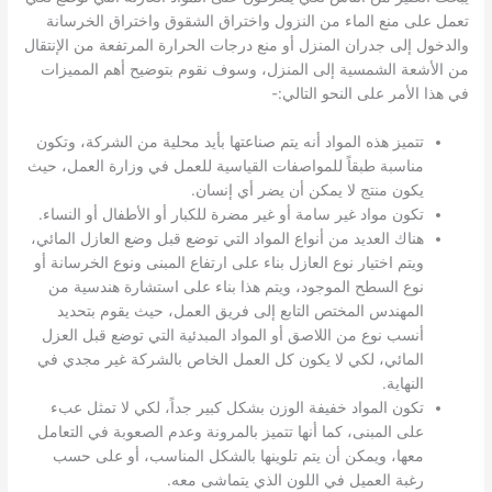
تعمل على منع الماء من النزول واختراق الشقوق واختراق الخرسانة
والدخول إلى جدران المنزل أو منع درجات الحرارة المرتفعة من الإنتقال
من الأشعة الشمسية إلى المنزل، وسوف نقوم بتوضيح أهم المميزات
في هذا الأمر على النحو التالي:-
تتميز هذه المواد أنه يتم صناعتها بأيد محلية من الشركة، وتكون
مناسبة طبقاً للمواصفات القياسية للعمل في وزارة العمل، حيث
يكون منتج لا يمكن أن يضر أي إنسان.
تكون مواد غير سامة أو غير مضرة للكبار أو الأطفال أو النساء.
هناك العديد من أنواع المواد التي توضع قبل وضع العازل المائي،
ويتم اختيار نوع العازل بناء على ارتفاع المبنى ونوع الخرسانة أو
نوع السطح الموجود، ويتم هذا بناء على استشارة هندسية من
المهندس المختص التابع إلى فريق العمل، حيث يقوم بتحديد
أنسب نوع من اللاصق أو المواد المبدئية التي توضع قبل العزل
المائي، لكي لا يكون كل العمل الخاص بالشركة غير مجدي في
النهاية.
تكون المواد خفيفة الوزن بشكل كبير جداً، لكي لا تمثل عبء
على المبنى، كما أنها تتميز بالمرونة وعدم الصعوبة في التعامل
معها، ويمكن أن يتم تلوينها بالشكل المناسب، أو على حسب
رغبة العميل في اللون الذي يتماشى معه.