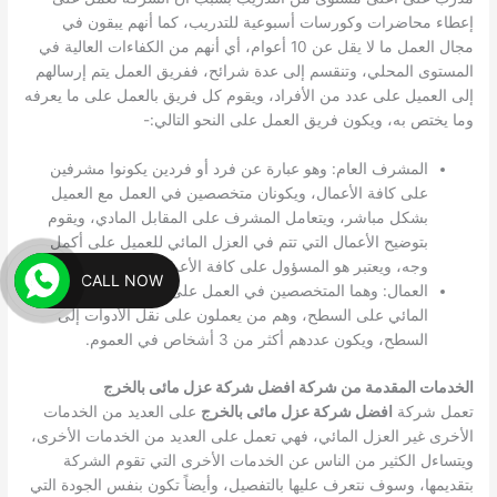
إعطاء محاضرات وكورسات أسبوعية للتدريب، كما أنهم يبقون في
مجال العمل ما لا يقل عن 10 أعوام، أي أنهم من الكفاءات العالية في
المستوى المحلي، وتنقسم إلى عدة شرائح، ففريق العمل يتم إرسالهم
إلى العميل على عدد من الأفراد، ويقوم كل فريق بالعمل على ما يعرفه
وما يختص به، ويكون فريق العمل على النحو التالي:-
المشرف العام: وهو عبارة عن فرد أو فردين يكونوا مشرفين
على كافة الأعمال، ويكونان متخصصين في العمل مع العميل
بشكل مباشر، ويتعامل المشرف على المقابل المادي، ويقوم
بتوضيح الأعمال التي تتم في العزل المائي للعميل على أكمل
وجه، ويعتبر هو المسؤول على كافة الأعمال على سطح العميل.
CALL NOW
العمال: وهما المتخصصين في العمل على وضع طبقات العزل
المائي على السطح، وهم من يعملون على نقل الأدوات إلى
السطح، ويكون عددهم أكثر من 3 أشخاص في العموم.
الخدمات المقدمة من شركة افضل شركة عزل مائى بالخرج
تعمل شركة
افضل شركة عزل مائى بالخرج
على العديد من الخدمات
الأخرى غير العزل المائي، فهي تعمل على العديد من الخدمات الأخرى،
ويتساءل الكثير من الناس عن الخدمات الأخرى التي تقوم الشركة
بتقديمها، وسوف نتعرف عليها بالتفصيل، وأيضاً تكون بنفس الجودة التي