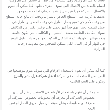
بالشركة في أي وقت، وهي تستخدم من قبل أي شخص في أي وقت
للقيام بالعديد من الأعمال التي سوف نتعرف عليها، كما يمكن أن تقوم
بالاتصال بالشركة فوراً عن طريق هذه الارقام، اذا لاحظت وجود
تشققات غريبة على السطح الخاص بالمنزل، ويحب أن تتابع حالة السطح
من وقت لآخر كي تقوم بعمل العازل في وقت الخطر، والعازل في
عمل السطح يعتبر مهم جداً فهو يعمل على توفير الكثير من التكاليف،
سواء التكاليف الخاصة بضعف المبني، أو التكاليف التي تكون خاصة
بدفع فواتير الكهرباء نتيجة لتشغيل المكيفات والمروحيات طول اليوم
في النهار أو في الليل، لكي يتمكن الشخص من مقاومة درجات
الحرارة.
كما أنه يمكن أن تقوم باستخدام الأرقام التي سوف نقوم بتوضيحها في
العديد من الاستخدامات في شركة
افضل شركة عزل مائى بالخرج
،
وتكون على النحو التالي:-
يمكن أن تقوم باستخدام الأرقام في الاستفسار عن أي شئ
بخصوص الشركة، أو معرفة أي معلومات بخصوص الشركة، أو
معرفة أي معلومات بشأن موعد الوصول لفريق العمل أو ثمن
الدفع.