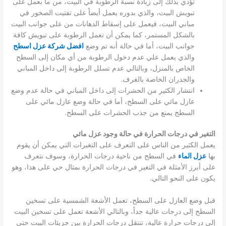
تؤدي بذلك إلى زيادة نسبة الرطوبة في البيت، من ما بعمل على
تبويش البيت، والذي بدوره يعمل أيضاً على تفتيت الصخور في
مباني البيت، فيعمل على إسقاط الدهانات من على جوانب البيت
بالشكل المستمر، كما يمكن أن تعمل الرطوبة على تبويش كافة
جوانب البيت، أما في حالة أنه تم وضع
افضل شركة عزل اسطح
والذي يعمل علي عدم دخول الرطوبة من أي مكان إلى السطح
الخاص بالمنزل، وبالتالي عدم تسلل الرطوبة إلى داخل المباني
والجدران الخاصة بالغرف.
انتشار الكثير من الحشرات إلى داخل المباني في حالة عدم وضع
عازل مائي على السطح، أما في حالة وضع عازل مائي على
السطح يمنع من جذب الحشرات على السطح.
التغير في درجات الحرارة في حالة وجود عزل مائي
يعمل الكثير من الناس على التعرف على التغيرات التي يمكن أن يقوم
بها
عزل الماء
في السطح من ناحية درجات الحرارة، وسوف نتعرف
على أبرز الأمثلة في التغير في درجات الحرارة بمثال حي على هذا، وهو
يكون على النحو التالي.
قبل وضع العازل على السطح، تعمل الأشعة الشمسية على تسخين
السطح إلى درجات عالية جداً، وبالتالي الأشعة تعمل على تسخين البيت
إلى درجات حرارة عالية، تنتقل درجات الحرارة بين جزيئات البيت حتى