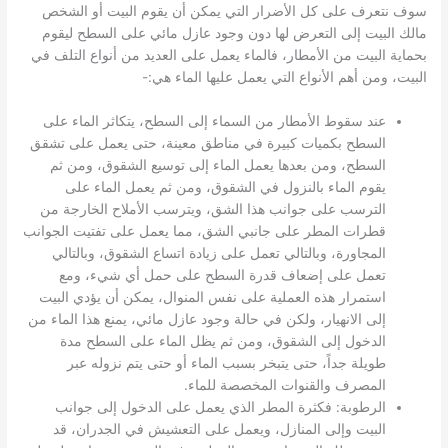
سوف نتعرف على كل الأضرار التي يمكن أن يقوم البيت أو الشخص
مالك البيت إلى التعرض لها دون وجود عازل مائي على السطح ليقوم
بحماية البيت من الأمطار، فالماء يعمل على العديد من أنواع التلف في
البيت، ومن أهم الأنواع التي يعمل عليها الماء هي:-
عند سقوط الأمطار من السماء إلى السطح، يتكاثر الماء على
السطح بكميات كبيرة في مناطق معينة، حتى يعمل على تشقق
السطح، ومن بعدها يعمل الماء إلى توسيع الشقوق، ومن ثم
يقوم الماء بالنزول في الشقوق، ومن ثم يعمل الماء على
الترسب على جوانب هذا الشق، ويترسب الأملاح الخارجة من
قطرات المطر على جانبي الشق، مما يعمل على تفتيت الجوانب
المجاورة، وبالتالي تعمل على زيادة اتساع الشقوق، وبالتالي
تعمل على إضعاف قدرة السطح على حمل أي شيء، ومع
استمرار هذه العملية على نفس المنوال، يمكن أن يؤدي البيت
إلى الانهيار، ولكن في حالة وجود عازل مائي، يمنع هذا الماء من
الدخول إلى الشقوق، ومن ثم يظل الماء على السطح مدة
طويلة جداً، حتى يتبخر بسبب الماء أو حتى يتم نزوله عبر
المصرف والقنوات المخصصة للماء.
الرطوبة: فكثرة المطر الذي يعمل على الدخول إلى جوانب
البيت وإلى المنازل، ويعمل على التعشيش في الجدران، قد