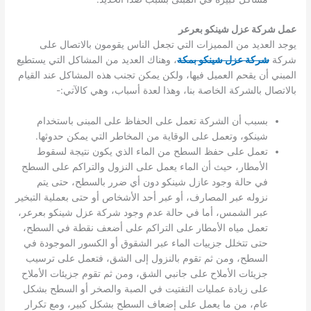
عمل شركة عزل شينكو بعرعر
يوجد العديد من المميزات التي تجعل الناس يقومون بالاتصال على
شركة
شركة عزل شينكو بمكة
، وهناك العديد من المشاكل التي يستطيع
المبني أن يقحم العميل فيها، ولكن يمكن تجنب هذه المشاكل عند القيام
بالاتصال بالشركة الخاصة بنا، وهذا لعدة أسباب، وهي كالآتي:-
بسبب أن الشركة تعمل على الحفاظ على المبنى باستخدام
شينكو، وتعمل على الوقاية من المخاطر التي يمكن حدوثها.
تعمل على حفظ السطح من الماء الذي يكون نتيجة لسقوط
الأمطار، حيث أن الماء يعمل على النزول والتراكم على السطح
في حالة وجود عازل شينكو دون أي ضرر بالسطح، حتى يتم
نزوله عبر المصارف، أو عبر أحد الأشخاص أو حتى بعملية التبخير
عبر الشمس، أما في حالة عدم وجود شركة عزل شينكو بعرعر،
تعمل مياه الأمطار على التراكم على أضعف نقطة في السطح،
حتى تتخلل جزييات الماء عبر الشقوق أو الكسور الموجودة في
السطح، ومن ثم تقوم بالنزول إلى الشق، فتعمل على ترسيب
جزيئات الأملاح على جانبي الشق، ومن ثم تقوم جزيئات الأملاح
على زيادة عمليات التفتيت في الصبة والصخر أو السطح بشكل
عام، من ما يعمل على إضعاف السطح بشكل كبير، ومع تكرار