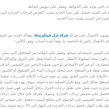
انات التي توجد على الحوائط، وتعمل على تبويش الحائط.
د في الصبة، فيعمل على صدأ الحديد بسبب التعرض لدرجات الحرارة المرتف
بيرة في المبنى بسبب صدأ الحديد.
يقومون بالاتصال على شركة
شركة عزل شينكو بمكة
، وهناك العديد من الم
 بالاتصال بالشركة الخاصة بنا، وهذا لعدة أسباب، وهي كالآتي:-
 المبنى باستخدام شينكو، وتعمل على الوقاية من المخاطر التي يمكن حد
يكون نتيجة لسقوط الأمطار، حيث أن الماء يعمل على النزول والتراكم 
لمصارف، أو عبر أحد الأشخاص أو حتى بعملية التبخير عبر الشمس، أما 
أضعف نقطة في السطح، حتى تتخلل جزييات الماء عبر الشقوق أو الكسور ا
لأملاح على جانبي الشق، ومن ثم تقوم جزيئات الأملاح على زيادة عمليا
ح بشكل كبير، ومع تكرار العملية لمدة اعوام، سوف يهدد هذا البيت بإزا
رارة، حيث تعمل على تقليل درجات الحرار بداخل المباني، فهي تعمل عل
عمل على تخفيض درجات الحرارة، وسوف نتعرف على مثال على درجات الح
ا يقارب من 45 درجة، فتعمل أشعة الشمس على الوصول إلى سطح المبنى، فتعمل على تس
كافة درجات الحرارة إلى المبنى في طول وقت