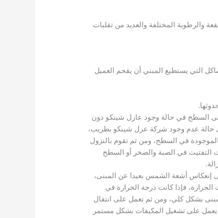
عة والرطوبة المختلفة والعديد من تقلبات
شاكل التي يستطيع المبني أن يقحم العميل
وثها.
على السطح في حالة وجود عازل شينكو دون
في حالة عدم وجود شركة عزل شينكو بطريب،
لموجودة في السطح، ومن ثم تقوم بالنزول
ت التفتيت في الصبة والصخر أو السطح
لة.
ى إنعكاس أشعة الشمس بعيدا عن المبنى،
رارة، فإذا كانت درجة الحرارة في
خين المبنى بشكل كلي، ومن ثم تعمل على انتقال
 النهار، فتصل درجات الحرارة في النهار إلى 45 درجة مئوية، مما يعمل على تشغيل المكيفات بشكل مستمر