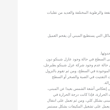
عة والرطوبة المختلفة والعديد من تقلبات
شاكل التي يستطيع المبني أن يقحم العميل
وثها.
على السطح في حالة وجود عازل شينكو دون
في حالة عدم وجود شركة عزل شينكو بطبرجل،
لموجودة في السطح، ومن ثم تقوم بالنزول
ت التفتيت في الصبة والصخر أو السطح
لة.
ى إنعكاس أشعة الشمس بعيدا عن المبنى،
رارة، فإذا كانت درجة الحرارة في
خين المبنى بشكل كلي، ومن ثم تعمل على انتقال
 النهار، فتصل درجات الحرارة في النهار إلى 45 درجة مئوية، مما يعمل على تشغيل المكيفات بشكل مستمر