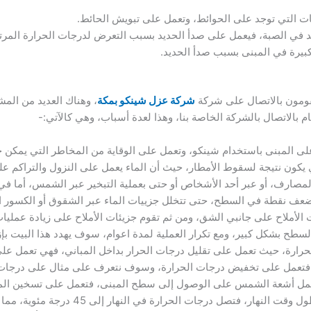
انات التي توجد على الحوائط، وتعمل على تبويش الحائط.
د في الصبة، فيعمل على صدأ الحديد بسبب التعرض لدرجات الحرارة المرتف
بيرة في المبنى بسبب صدأ الحديد.
يقومون بالاتصال على شركة
شركة عزل شينكو بمكة
، وهناك العديد من الم
 بالاتصال بالشركة الخاصة بنا، وهذا لعدة أسباب، وهي كالآتي:-
 المبنى باستخدام شينكو، وتعمل على الوقاية من المخاطر التي يمكن حد
يكون نتيجة لسقوط الأمطار، حيث أن الماء يعمل على النزول والتراكم 
لمصارف، أو عبر أحد الأشخاص أو حتى بعملية التبخير عبر الشمس، أما 
أضعف نقطة في السطح، حتى تتخلل جزييات الماء عبر الشقوق أو الكسور ا
لأملاح على جانبي الشق، ومن ثم تقوم جزيئات الأملاح على زيادة عمليا
ح بشكل كبير، ومع تكرار العملية لمدة اعوام، سوف يهدد هذا البيت بإزا
رارة، حيث تعمل على تقليل درجات الحرار بداخل المباني، فهي تعمل عل
عمل على تخفيض درجات الحرارة، وسوف نتعرف على مثال على درجات الح
ا يقارب من 45 درجة، فتعمل أشعة الشمس على الوصول إلى سطح المبنى، فتعمل على تس
كافة درجات الحرارة إلى المبنى في طول وقت