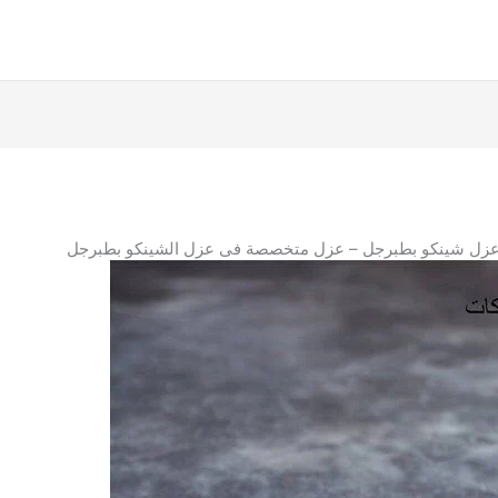
زل شينكو بطبرجل – عزل متخصصة فى عزل الشينكو بطبرجل