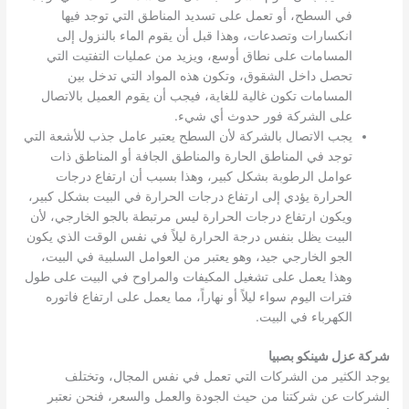
في السطح، أو تعمل على تسديد المناطق التي توجد فيها
انكسارات وتصدعات، وهذا قبل أن يقوم الماء بالنزول إلى
المسامات على نطاق أوسع، ويزيد من عمليات التفتيت التي
تحصل داخل الشقوق، وتكون هذه المواد التي تدخل بين
المسامات تكون غالية للغاية، فيجب أن يقوم العميل بالاتصال
على الشركة فور حدوث أي شيء.
يجب الاتصال بالشركة لأن السطح يعتبر عامل جذب للأشعة التي
توجد في المناطق الحارة والمناطق الجافة أو المناطق ذات
عوامل الرطوبة بشكل كبير، وهذا بسبب أن ارتفاع درجات
الحرارة يؤدي إلى ارتفاع درجات الحرارة في البيت بشكل كبير،
ويكون ارتفاع درجات الحرارة ليس مرتبطة بالجو الخارجي، لأن
البيت يظل بنفس درجة الحرارة ليلاً في نفس الوقت الذي يكون
الجو الخارجي جيد، وهو يعتبر من العوامل السلبية في البيت،
وهذا يعمل على تشغيل المكيفات والمراوح في البيت على طول
فترات اليوم سواء ليلاً أو نهاراً، مما يعمل على ارتفاع فاتوره
الكهرباء في البيت.
شركة عزل شينكو بصبيا
يوجد الكثير من الشركات التي تعمل في نفس المجال، وتختلف
الشركات عن شركتنا من حيث الجودة والعمل والسعر، فنحن نعتبر