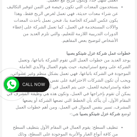
يستخدمون المعدات التي تكون رخيصة في الثمن لتوفير التكاليف
عن شراء معدات حديثة، فهي تعمل لغرض الربح فقط، وهذا
يكون عكس الشركة الخاصة بنا، فنحن نعمل بأحدث المعدات
والآلات المستخدمة في العمل، كما تعمل الشركة على إعطاء
الدورات التدريبية اللازمة للتعليم، والتي تلزم العديد من
الأشخاص لتوضيح بعض المفاهيم.
خطوات عمل شركة عزل شينكو بصبيا
يوجد العديد من خطوات العمل التي تقوم الشركة باتباعها، وتعمل
الشركة على وضع استراتيجية، حيث يقوم العمال والأيدي العاملة
الموجودة في الشركة باتباعها، فهي تعمل بشكل منظم وغير عشوائي،
ويحب أن تكون الشركات الاحترافية على نفس المنوال، حيث يتم وضع
CALL NOW
خطة واستراتيجية للعمل، حتى يتم العمل في أسرع وقت وبأعلى جوده
يمكن أن تقوم بإخراجها في العمل، وتكون هذه هي وظيفة المشرف في
المقام الأول، أن يتأكد بأن الخطط التي تضعها الشركة أو يضعها
المشرف، تسير بنفس المنوال في العمل، ومن أهم خطوات العمل
لوضع
شركة عزل شينكو بصبيا
هي:-
تنظيف السطح: يقوم العمال في المقام الأول بتنظيف السطح
من كافة أنواع الغبار والأتربة الموجودة على السطح، وذلك