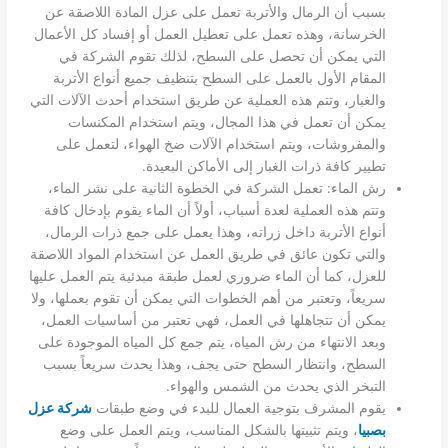
بسبب أن الرمال والأتربة تعمل على عزل المادة اللاصقة عن
الخرسانة، وهذه تعمل على تعطيل العمل أو إفساد كل الأعمال
التي يمكن أن تحصل على السطح، لذلك تقوم الشركة في
المقام الأول بالعمل على السطح بتنظيف جميع أنواع الأتربة
والغبار، وتتم هذه العملية عن طريق استخدام أحدث الآلات التي
يمكن أن تعمل في هذا المجال، ويتم استخدام المكنسات
والمفروشات، ويتم استخدام الآلات ضخ الهواء، لتعمل على
تطيير كافة ذرات الغبار إلى الأماكن البعيدة.
رش الماء: تعمل الشركة في الخطوة الثانية على نشر الماء،
وتتم هذه العملية لعدة أسباب، أولاً أن الماء يقوم بإدخال كافة
أنواع الأتربة داخل زراته، وهذا يعمل على جمع ذرات الرمال،
والتي تكون عائق في طريق العمل عن استخدام المواد اللاصقة
للعزل، كما أن الماء ضروري لعمل طبقة مبدئية يتم العمل عليها
سريعاً، وتعتبر من أهم الخطوات التي يمكن أن تقوم بعملها، ولا
يمكن أن تتجاهلها في العمل، فهي تعتبر من أساسيات العمل،
وبعد الانتهاء من رش المياه، يتم جمع كل المياه الموجودة على
السطح، وانتظار السطح حتى يجف، وهذا يحدث سريعاً بسبب
التبخر الذي يحدث من الشمس والهواء.
يقوم المشرف بتوجية العمال للبدء في وضع طبقات
شركة عزل
بصبيا
، ويتم تثبيتها بالشكل المناسب، ويتم العمل على وضع