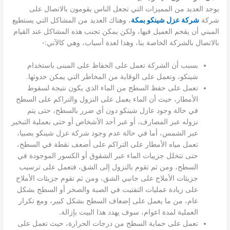
يوجد العديد من المميزات التي تجعل الناس يقومون بالاتصال على
شركة
شركة عزل شينكو بمكة
، وهناك العديد من المشاكل التي يستطيع
المبني أن يقحم العميل فيها، ولكن يمكن تجنب هذه المشاكل عند القيام
بالاتصال بالشركة الخاصة بنا، وهذا لعدة أسباب، وهي كالآتي:-
بسبب أن الشركة تعمل على الحفاظ على المبنى باستخدام
شينكو، وتعمل على الوقاية من المخاطر التي يمكن حدوثها.
تعمل على حفظ السطح من الماء الذي يكون نتيجة لسقوط
الأمطار، حيث أن الماء يعمل على النزول والتراكم على السطح
في حالة وجود عازل شينكو دون أي ضرر بالسطح، حتى يتم
نزوله عبر المصارف، أو عبر أحد الأشخاص أو حتى بعملية التبخير
عبر الشمس، أما في حالة عدم وجود شركة عزل شينكو بصبيا،
تعمل مياه الأمطار على التراكم على أضعف نقطة في السطح،
حتى تتخلل جزييات الماء عبر الشقوق أو الكسور الموجودة في
السطح، ومن ثم تقوم بالنزول إلى الشق، فتعمل على ترسيب
جزيئات الأملاح على جانبي الشق، ومن ثم تقوم جزيئات الأملاح
على زيادة عمليات التفتيت في الصبة والصخر أو السطح بشكل
عام، من ما يعمل على إضعاف السطح بشكل كبير، ومع تكرار
العملية لمدة اعوام، سوف يهدد هذا البيت بإزالة.
تعمل على حماية السطح من درجات الحرارة، حيث تعمل على