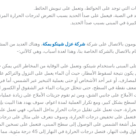
انات التي توجد على الحوائط، وتعمل على تبويش الحائط.
د في الصبة، فيعمل على صدأ الحديد بسبب التعرض لدرجات الحرارة المرتف
بيرة في المبنى بسبب صدأ الحديد.
يقومون بالاتصال على شركة
شركة عزل شينكو بمكة
، وهناك العديد من الم
 بالاتصال بالشركة الخاصة بنا، وهذا لعدة أسباب، وهي كالآتي:-
 المبنى باستخدام شينكو، وتعمل على الوقاية من المخاطر التي يمكن حد
يكون نتيجة لسقوط الأمطار، حيث أن الماء يعمل على النزول والتراكم 
لمصارف، أو عبر أحد الأشخاص أو حتى بعملية التبخير عبر الشمس، أما ف
أضعف نقطة في السطح، حتى تتخلل جزييات الماء عبر الشقوق أو الكسور ا
لأملاح على جانبي الشق، ومن ثم تقوم جزيئات الأملاح على زيادة عمليا
ح بشكل كبير، ومع تكرار العملية لمدة اعوام، سوف يهدد هذا البيت بإزا
رارة، حيث تعمل على تقليل درجات الحرار بداخل المباني، فهي تعمل عل
عمل على تخفيض درجات الحرارة، وسوف نتعرف على مثال على درجات الح
ا يقارب من 45 درجة، فتعمل أشعة الشمس على الوصول إلى سطح المبنى، فتعمل على تس
كافة درجات الحرارة إلى المبنى في طول وقت