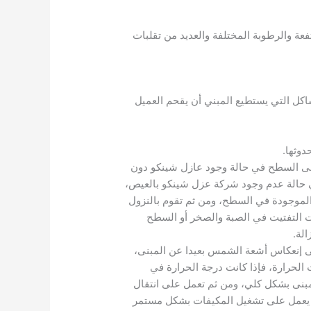
عة والرطوبة المختلفة والعديد من تقلبات
شاكل التي يستطيع المبني أن يقحم العميل
وثها.
على السطح في حالة وجود عازل شينكو دون
ي حالة عدم وجود شركة عزل شينكو بالعيص،
لموجودة في السطح، ومن ثم تقوم بالنزول
ت التفتيت في الصبة والصخر أو السطح
لة.
ى إنعكاس أشعة الشمس بعيدا عن المبنى،
رارة، فإذا كانت درجة الحرارة في
خين المبنى بشكل كلي، ومن ثم تعمل على انتقال
 النهار، فتصل درجات الحرارة في النهار إلى 45 درجة مئوية، مما يعمل على تشغيل المكيفات بشكل مستمر