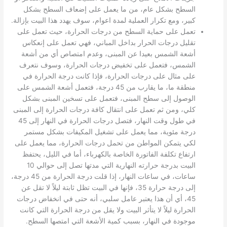
السطح بشكل عام، من ما يعمل على إضعاف السطح بشكل
كبير، ومع تكرار العملية لمدة اعوام، سوف يهدد هذا البيت بإزالة.
تعمل على حماية السطح من درجات الحرارة، حيث تعمل على
تقليل درجات الحرار بداخل المباني، فهي تعمل على إنعكاس
أشعة الشمس بعيدا عن المبنى، وعدم امتصاص أي من أشعة
الشمس، فتعمل على تخفيض درجات الحرارة، وسوف نتعرف
على مثال على درجات الحرارة، فإذا كانت درجة الحرارة في
منطقة ما، ما يقارب من 45 درجة، فتعمل أشعة الشمس على
الوصول إلى سطح المبنى، فتعمل على تسخين المبنى بشكل
كلي، ومن ثم تعمل على انتقال كافة درجات الحرارة إلى المبنى
في طول وقت النهار، فتصل درجات الحرارة في النهار إلى 45
درجة مئوية، مما يعمل على تشغيل المكيفات بشكل مستمر
لكي يتمكن المواطن من تحمل درجات الحرارة، مما يعمل على
ارتفاع تكلفة الفاتورة الخاصة بالكهرباء، أما في الليل، يحتفظ
البيت بدرجة حرارته النهارية التي مدتها تصل إلى حوالي 10
ساعات، في ساعات النهار، إذا قلت درجة الحرارة من 45 درجة،
إلى درجة حرارة 35، فإنها في البيت تظل ثابتة ليلاً لا تقل عن
45، أي أن هذا يعتبر عامل سلبي، أنه حتى في انخفاض درجات
الحرارة ليلاً لا يتأثر البيت ولا يقل من درجة الحرارة التي كانت
موجودة في النهار، بسبب كمية الأشعة التي امتصها السطح.