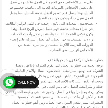
على تعيين الأشخاص ذوي الخبرة في العمل فقط، وهي تعمل
على تعيين الأشخاص بالمرتبات العالية التي تناسب حجمهم في
العمل، وهذا يعمل على تقديم أفضل خدمة للعميل، مما يجعل
العمل سهل جداً، ويكون مريح مع العميل.
يستخدمون المعدات التي تكون رخيصة في الثمن لتوفير التكاليف
عن شراء معدات حديثة، فهي تعمل لغرض الربح فقط، وهذا
يكون عكس الشركة الخاصة بنا، فنحن نعمل بأحدث المعدات
والآلات المستخدمة في العمل، كما تعمل الشركة على إعطاء
الدورات التدريبية اللازمة للتعليم، والتي تلزم العديد من
الأشخاص لتوضيح بعض المفاهيم.
خطوات عمل شركة عزل شينكو بالطائف
يوجد العديد من خطوات العمل التي تقوم الشركة باتباعها، وتعمل
الشركة على وضع استراتيجية، حيث يقوم العمال والأيدي العاملة
الموجودة في الشركة باتباعها، فهي تعمل بشكل منظم وغير عشوائي،
ويحب أن تكون الشركات الاحترافية على نفس المنوال، حيث يتم وضع
CALL NOW
خطة واستراتيجية للعمل، حتى يتم العمل في أسرع وقت وبأعلى جوده
يمكن أن تقوم بإخراجها في العمل، وتكون هذه هي وظيفة المشرف في
المقام الأول، أن يتأكد بأن الخطط التي تضعها الشركة أو يضعها
المشرف، تسير بنفس المنوال في العمل، ومن أهم خطوات العمل
لوضع
شركة عزل شينكو بالطائف
هي:-