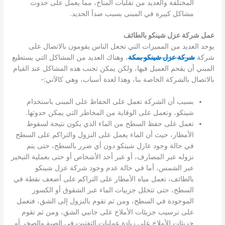
المختلفة والعديد من تقلبات المناخ، مما يعمل على حدوث
مشاكل كبيرة في المبنى بسبب صدأ الحديد.
عمل شركة عزل شينكو بالطائف
يوجد العديد من المميزات التي تجعل الناس يقومون بالاتصال على
شركة
شركة عزل شينكو بمكة
، وهناك العديد من المشاكل التي يستطيع
المبني أن يقحم العميل فيها، ولكن يمكن تجنب هذه المشاكل عند القيام
بالاتصال بالشركة الخاصة بنا، وهذا لعدة أسباب، وهي كالآتي:-
بسبب أن الشركة تعمل على الحفاظ على المبنى باستخدام
شينكو، وتعمل على الوقاية من المخاطر التي يمكن حدوثها.
تعمل على حفظ السطح من الماء الذي يكون نتيجة لسقوط
الأمطار، حيث أن الماء يعمل على النزول والتراكم على السطح
في حالة وجود عازل شينكو دون أي ضرر بالسطح، حتى يتم
نزوله عبر المصارف، أو عبر أحد الأشخاص أو حتى بعملية التبخير
عبر الشمس، أما في حالة عدم وجود شركة عزل شينكو
بالطائف، تعمل مياه الأمطار على التراكم على أضعف نقطة في
السطح، حتى تتخلل جزييات الماء عبر الشقوق أو الكسور
الموجودة في السطح، ومن ثم تقوم بالنزول إلى الشق، فتعمل
على ترسيب جزيئات الأملاح على جانبي الشق، ومن ثم تقوم
جزيئات الأملاح على زيادة عمليات التفتيت في الصبة والصخر أو