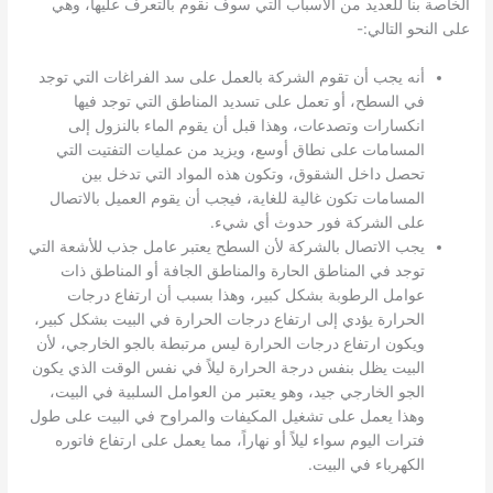
الخاصة بنا للعديد من الأسباب التي سوف نقوم بالتعرف عليها، وهي
على النحو التالي:-
أنه يجب أن تقوم الشركة بالعمل على سد الفراغات التي توجد
في السطح، أو تعمل على تسديد المناطق التي توجد فيها
انكسارات وتصدعات، وهذا قبل أن يقوم الماء بالنزول إلى
المسامات على نطاق أوسع، ويزيد من عمليات التفتيت التي
تحصل داخل الشقوق، وتكون هذه المواد التي تدخل بين
المسامات تكون غالية للغاية، فيجب أن يقوم العميل بالاتصال
على الشركة فور حدوث أي شيء.
يجب الاتصال بالشركة لأن السطح يعتبر عامل جذب للأشعة التي
توجد في المناطق الحارة والمناطق الجافة أو المناطق ذات
عوامل الرطوبة بشكل كبير، وهذا بسبب أن ارتفاع درجات
الحرارة يؤدي إلى ارتفاع درجات الحرارة في البيت بشكل كبير،
ويكون ارتفاع درجات الحرارة ليس مرتبطة بالجو الخارجي، لأن
البيت يظل بنفس درجة الحرارة ليلاً في نفس الوقت الذي يكون
الجو الخارجي جيد، وهو يعتبر من العوامل السلبية في البيت،
وهذا يعمل على تشغيل المكيفات والمراوح في البيت على طول
فترات اليوم سواء ليلاً أو نهاراً، مما يعمل على ارتفاع فاتوره
الكهرباء في البيت.