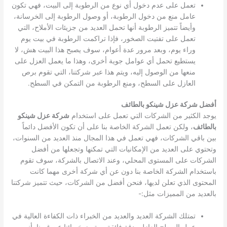
تعمل على عدم دخول أي نوع من الرطوبة إلى البيت، فهي تكون
عامل منع من دخول الرطوبة، أو وصول الرطوبة إلى الخرسانة،
وأيضاً تتميز الرطوبة أنها تحمل العديد من جزيئات الأملاح، التي
تعمل على تفتيت الصخور، فإذا تراكمت الرطوبة في بيت يوم
وراء يوم، وبعد مرور عدة أعوام، سوف يصبح هذا البيت هش، لا
يستطيع تحمل أي عوامل جوية أخرى، وهذا ما يعمل العزل على
منعها من الوصول إليه، ويتم هذا عبر شركتنا، التي تقوم برص
العازل على السطح، ومنع الرطوبة من التمكن في السطح.
أفضل شركة عزل شينكو بالطائف
يوجد الكثير من الشركات التي تعمل على استخدام
شركة عزل شينكو
بالطائف
، ولكن تعمل الشركة الخاصة بنا على أن تكون الأفضل دائماً
بين باقي الشركات، فهي تعمل في هذا المجال منذ العديد من السنوات،
وتحتوي على العديد من الإمكانيات التي تمكنها وتجعلها من أفضل
الشركات على المستوى المحلي، وعند الاتصال بالشركة، سوف تقوم
باستخدام الشركة الخاصة بنا دون عن أي شركة أخرى مهما كانت
المحتوى الذي تعلن لديها، فنحن أفضل من الشركات، حيث تتميز شركتنا
بالعديد من المميزات مثل:-
تمتلك الشركة العديد والعديد من الخبراء ذات الكفاءة العالية في
عمل السطح العازل بدقة فائقة، ويتميز خبرائنا عن غيرنا بأنهم