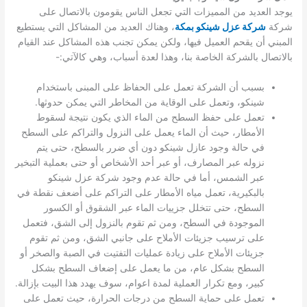
يوجد العديد من المميزات التي تجعل الناس يقومون بالاتصال على
شركة
شركة عزل شينكو بمكة
، وهناك العديد من المشاكل التي يستطيع
المبني أن يقحم العميل فيها، ولكن يمكن تجنب هذه المشاكل عند القيام
بالاتصال بالشركة الخاصة بنا، وهذا لعدة أسباب، وهي كالآتي:-
بسبب أن الشركة تعمل على الحفاظ على المبنى باستخدام
شينكو، وتعمل على الوقاية من المخاطر التي يمكن حدوثها.
تعمل على حفظ السطح من الماء الذي يكون نتيجة لسقوط
الأمطار، حيث أن الماء يعمل على النزول والتراكم على السطح
في حالة وجود عازل شينكو دون أي ضرر بالسطح، حتى يتم
نزوله عبر المصارف، أو عبر أحد الأشخاص أو حتى بعملية التبخير
عبر الشمس، أما في حالة عدم وجود شركة عزل شينكو
بالبكيرية، تعمل مياه الأمطار على التراكم على أضعف نقطة في
السطح، حتى تتخلل جزييات الماء عبر الشقوق أو الكسور
الموجودة في السطح، ومن ثم تقوم بالنزول إلى الشق، فتعمل
على ترسيب جزيئات الأملاح على جانبي الشق، ومن ثم تقوم
جزيئات الأملاح على زيادة عمليات التفتيت في الصبة والصخر أو
السطح بشكل عام، من ما يعمل على إضعاف السطح بشكل
كبير، ومع تكرار العملية لمدة اعوام، سوف يهدد هذا البيت بإزالة.
تعمل على حماية السطح من درجات الحرارة، حيث تعمل على