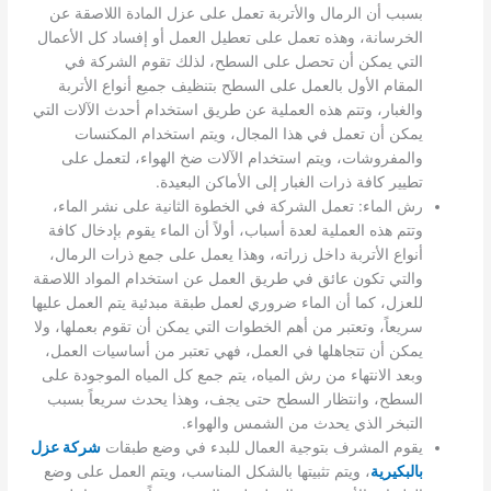
بسبب أن الرمال والأتربة تعمل على عزل المادة اللاصقة عن
الخرسانة، وهذه تعمل على تعطيل العمل أو إفساد كل الأعمال
التي يمكن أن تحصل على السطح، لذلك تقوم الشركة في
المقام الأول بالعمل على السطح بتنظيف جميع أنواع الأتربة
والغبار، وتتم هذه العملية عن طريق استخدام أحدث الآلات التي
يمكن أن تعمل في هذا المجال، ويتم استخدام المكنسات
والمفروشات، ويتم استخدام الآلات ضخ الهواء، لتعمل على
تطيير كافة ذرات الغبار إلى الأماكن البعيدة.
رش الماء: تعمل الشركة في الخطوة الثانية على نشر الماء،
وتتم هذه العملية لعدة أسباب، أولاً أن الماء يقوم بإدخال كافة
أنواع الأتربة داخل زراته، وهذا يعمل على جمع ذرات الرمال،
والتي تكون عائق في طريق العمل عن استخدام المواد اللاصقة
للعزل، كما أن الماء ضروري لعمل طبقة مبدئية يتم العمل عليها
سريعاً، وتعتبر من أهم الخطوات التي يمكن أن تقوم بعملها، ولا
يمكن أن تتجاهلها في العمل، فهي تعتبر من أساسيات العمل،
وبعد الانتهاء من رش المياه، يتم جمع كل المياه الموجودة على
السطح، وانتظار السطح حتى يجف، وهذا يحدث سريعاً بسبب
التبخر الذي يحدث من الشمس والهواء.
يقوم المشرف بتوجية العمال للبدء في وضع طبقات
شركة عزل
بالبكيرية
، ويتم تثبيتها بالشكل المناسب، ويتم العمل على وضع