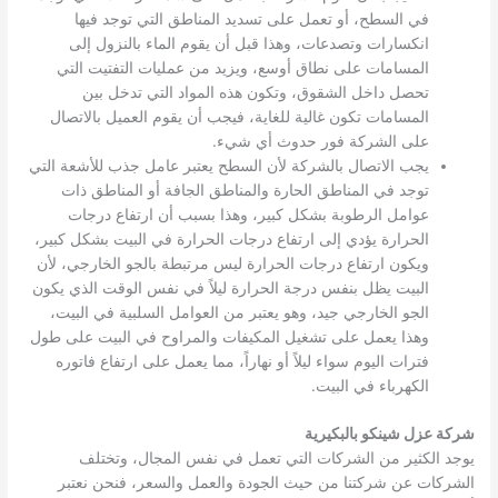
في السطح، أو تعمل على تسديد المناطق التي توجد فيها
انكسارات وتصدعات، وهذا قبل أن يقوم الماء بالنزول إلى
المسامات على نطاق أوسع، ويزيد من عمليات التفتيت التي
تحصل داخل الشقوق، وتكون هذه المواد التي تدخل بين
المسامات تكون غالية للغاية، فيجب أن يقوم العميل بالاتصال
على الشركة فور حدوث أي شيء.
يجب الاتصال بالشركة لأن السطح يعتبر عامل جذب للأشعة التي
توجد في المناطق الحارة والمناطق الجافة أو المناطق ذات
عوامل الرطوبة بشكل كبير، وهذا بسبب أن ارتفاع درجات
الحرارة يؤدي إلى ارتفاع درجات الحرارة في البيت بشكل كبير،
ويكون ارتفاع درجات الحرارة ليس مرتبطة بالجو الخارجي، لأن
البيت يظل بنفس درجة الحرارة ليلاً في نفس الوقت الذي يكون
الجو الخارجي جيد، وهو يعتبر من العوامل السلبية في البيت،
وهذا يعمل على تشغيل المكيفات والمراوح في البيت على طول
فترات اليوم سواء ليلاً أو نهاراً، مما يعمل على ارتفاع فاتوره
الكهرباء في البيت.
شركة عزل شينكو بالبكيرية
يوجد الكثير من الشركات التي تعمل في نفس المجال، وتختلف
الشركات عن شركتنا من حيث الجودة والعمل والسعر، فنحن نعتبر