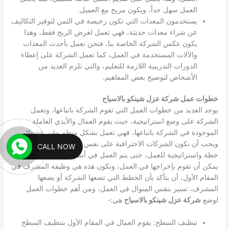
العمل سهل جداً، ويكون مريح مع العميل.
يستخدمون المعدات التي تكون رخيصة في الثمن لتوفير التكاليف
عن شراء معدات حديثة، فهي تعمل لغرض الربح فقط، وهذا
يكون عكس الشركة الخاصة بنا، فنحن نعمل بأحدث المعدات
والآلات المستخدمة في العمل، كما تعمل الشركة على إعطاء
الدورات التدريبية اللازمة للتعليم، والتي تلزم العديد من
الأشخاص لتوضيح بعض المفاهيم.
خطوات عمل شركة عزل شينكو بالاسياح
يوجد العديد من خطوات العمل التي تقوم الشركة باتباعها، وتعمل
الشركة على وضع استراتيجية، حيث يقوم العمال والأيدي العاملة
الموجودة في الشركة باتباعها، فهي تعمل بشكل منظم وغير عشوائي،
ويحب أن تكون الشركات الاحترافية على نفس المنوال، حيث يتم وضع
CALL NOW
خطة واستراتيجية للعمل، حتى يتم العمل في أسرع وقت وبأعلى جوده
يمكن أن تقوم بإخراجها في العمل، وتكون هذه هي وظيفة المشرف في
المقام الأول، أن يتأكد بأن الخطط التي تضعها الشركة أو يضعها
المشرف، تسير بنفس المنوال في العمل، ومن أهم خطوات العمل
لوضع
شركة عزل شينكو بالاسياح
هي:-
تنظيف السطح: يقوم العمال في المقام الأول بتنظيف السطح