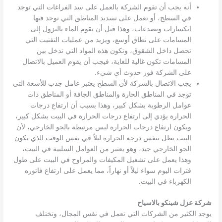
أنه يجب أن تقوم الشركة بالعمل على سد الفراغات التي توجد
في السطح، أو تعمل على تسديد المناطق التي توجد فيها
انكسارات وتصدعات، وهذا قبل أن يقوم الماء بالنزول إلى
المسامات على نطاق أوسع، ويزيد من عمليات التفتيت التي
تحصل داخل الشقوق، وتكون هذه المواد التي تدخل بين
المسامات تكون غالية للغاية، فيجب أن يقوم العميل بالاتصال
على الشركة فور حدوث أي شيء.
يجب الاتصال بالشركة لأن السطح يعتبر عامل جذب للأشعة التي
توجد في المناطق الحارة والمناطق الجافة أو المناطق ذات
عوامل الرطوبة بشكل كبير، وهذا بسبب أن ارتفاع درجات
الحرارة يؤدي إلى ارتفاع درجات الحرارة في البيت بشكل كبير،
ويكون ارتفاع درجات الحرارة ليس مرتبطة بالجو الخارجي، لأن
البيت يظل بنفس درجة الحرارة ليلاً في نفس الوقت الذي يكون
الجو الخارجي جيد، وهو يعتبر من العوامل السلبية في البيت،
وهذا يعمل على تشغيل المكيفات والمراوح في البيت على طول
فترات اليوم سواء ليلاً أو نهاراً، مما يعمل على ارتفاع فاتوره
الكهرباء في البيت.
شركة عزل شينكو بالاسياح
يوجد الكثير من الشركات التي تعمل في نفس المجال، وتختلف