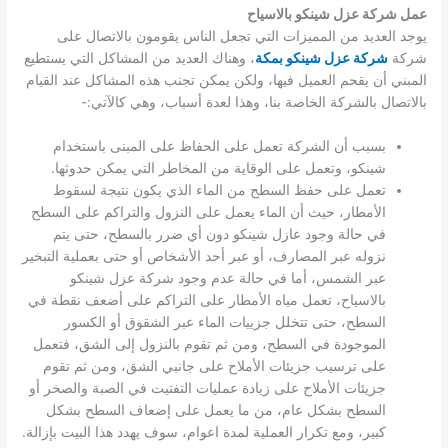
عمل شركة عزل شينكو بالاسياح
يوجد العديد من المميزات التي تجعل الناس يقومون بالاتصال على
شركة
شركة عزل شينكو بمكة
، وهناك العديد من المشاكل التي يستطيع
المبني أن يقحم العميل فيها، ولكن يمكن تجنب هذه المشاكل عند القيام
بالاتصال بالشركة الخاصة بنا، وهذا لعدة أسباب، وهي كالآتي:-
بسبب أن الشركة تعمل على الحفاظ على المبنى باستخدام
شينكو، وتعمل على الوقاية من المخاطر التي يمكن حدوثها.
تعمل على حفظ السطح من الماء الذي يكون نتيجة لسقوط
الأمطار، حيث أن الماء يعمل على النزول والتراكم على السطح
في حالة وجود عازل شينكو دون أي ضرر بالسطح، حتى يتم
نزوله عبر المصارف، أو عبر أحد الأشخاص أو حتى بعملية التبخير
عبر الشمس، أما في حالة عدم وجود شركة عزل شينكو
بالاسياح، تعمل مياه الأمطار على التراكم على أضعف نقطة في
السطح، حتى تتخلل جزييات الماء عبر الشقوق أو الكسور
الموجودة في السطح، ومن ثم تقوم بالنزول إلى الشق، فتعمل
على ترسيب جزيئات الأملاح على جانبي الشق، ومن ثم تقوم
جزيئات الأملاح على زيادة عمليات التفتيت في الصبة والصخر أو
السطح بشكل عام، من ما يعمل على إضعاف السطح بشكل
كبير، ومع تكرار العملية لمدة اعوام، سوف يهدد هذا البيت بإزالة.