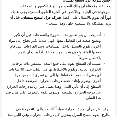
أحسن شركة عزل اسطح بميسان
يجب عند ملاحظة أن هناك العديد من أنواع الكسور والتصدعات
الموجودة في البناية، وبالأخص في الجزء العلوي للسطح، يجب عليك
فوراً أن تقوم بالاتصال على أفضل
شركة عزل اسطح بميسان
، قبل أن
تزيد المشكلة ولا تستطيع حلها، وهذا بسبب:-
أنه يجب أن يتم تعمير هذه الشروخ والتصدعات قبل أن تكبر
وتصبح صعبة في التعامل معها، فهي عندما تكبر تحتاج إلى مواد
أخرى، تقوم بالتسلل داخل المسامات وسد الفراغات التي قام
بعملها الماء، وتكون هذه المواد مكلفة، لذا يجب أن تقوم
بالاتصال سريعاً.
بسبب أن السطح يقوم على جمع أشعة الشمس ذات درجات
الحرارة العالية، ويقوم بالاحتفاظ بها في الليل، حتى 10 ساعات،
أي يعني أنه يقوم بالاحتفاظ بها إلى أن تشرق الشمس مرة
أخرى، وتقوم بإعادة حفظ درجات الحرارة المرتفعة داخل
السطح إلى أن يأتي الليل، وهذا يعمل علي زيادة درجات الحرارة
عن درجة الحرارة الطبيعية، وسوف نقوم بالتعرف على مثال في
هذا الشأن.
سوف نفترض أن درجة الحرارة صباحاً كانت حوالي 40 درجة في
الخارج، يقوم سطح المنزل بتخزين كل درجات الحرارة، وفي الليل مثلا