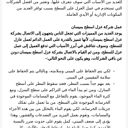
للعديد من الأسباب التي سوف نتعرف عليها، وتعتبر من أفضل الشركات
التي تستخدم في عمل العزل على السطح بسبب توافر العديد من
المكونات الإدارية أو الأيدي العاملة.
عمل شركة عزل اسطح بميسان
يوجد العديد من المميزات التي تجعل الناس يتجهون إلى الاتصال بشركة
عزل اسطح بميسان، لأنها تتميز بالقدرة على العمل الدائم لعمل عازل
للسطح، وسوف نتناقش في أبرز الأسباب التي تدفع العميل إلى عمل
عزل للسطح، ومن ثم القيام بالاتصال بشركة عزل اسطح بميسان دونن
عن باقي الشركات، وهو يكون على النحو التالي:-
لكي يتم الحفاظ على المبنى وسلامته، وبالتالي يتم الحفاظ على
سلامة المقيمين في المبنى.
يعد مهم جداً بسبب المطر، فعند سقوط المطر على أسطح
المنازل، ومن ثم يبدأ الماء في التراكم على سطح المنزل، ومع
كثرة الماء الموجود، يقوم بالتفاعل مع المسامات الموجودة في
الخرسانة الموجودة على السطح، من ما تعمل على تفكك
جزيئات الخرسانة، لكي يقوم الماء بالتخلل من بين هذه الأجزاء
والمسامات، وتقوم بعمل المزيد من التصدعات والقشور، وهذا
يؤدي إلى ضعف المبني، كمل يقوم على حدوث ضرر بالنسبة
للأعمدة، كما يعمل الماء على إسقاط الدهان والألوان بكل