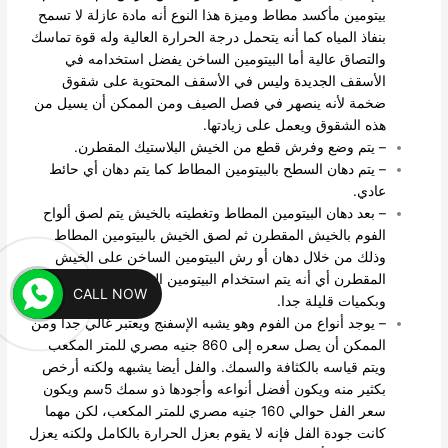
بيتومين مأكسد مطاط وميزة هذا النوع أنه مادة عازلة لا تسمح
بنفاذ المياه كما أنه يتحمل درجة الحرارة العالية وله قوة تماسك
والتصاق عالية أما البيتومين الساخن يفضل استخدامه في
الأسقف الجديدة وليس في الأسقف المحتوية على شقوق
ضخمة لأنه ينصهر في فصل الصيف ومن الممكن أن يسيل من
هذه الشقوق ويعمل على زيادتها.
– يتم وضع وفرش قطع من الخيش البلاستيك المقطرن.
– يتم دهان السطح بالبيتومين المطاط كما يتم دهان أي حائط
عادي.
– بعد دهان البيتومين المطاط وتغطيته بالخيش يتم لصق ألواح
الفوم بالخيش المقطرن ثم لصق الخيش بالبيتومين المطاط
وذلك من خلال دهان أو رش البيتومين الساخن على الخيش
المقطرن أي أنه يتم استخدام البيتومين الساخن كلاصق فقط
CALL NOW
وبكميات قليلة جدا.
– يوجد أنواع من الفوم وهو يشبه الإسفنج ويعتبر غالي جدا ومن
الممكن أن يصل سعره إلى 860 جنيه مصري للمتر المكعب
ويتم قياسه بالكثافة والسمك. والفل أيضا يشبهه ولكنه أرخص
بكثير منه ويكون أفضل أنواعه وأجودها ذو سمك 5سم ويكون
سعر الفل حوالي 160 جنيه مصري للمتر المكعب، لكن مهما
كانت جودة الفل فإنه لا يقوم بعزل الحرارة بالكامل ولكنه يعزل