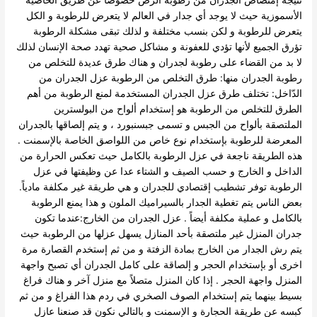
نتيجة إمتصاص الجدران من رطوبة الرض خصوصا عن طريق الخاصية
الأسموزية حيث لا يوجد أي جدار في العالم لا يتعرض للرطوبة و الكل
يتعرض للرطوبة و لكن بنسب مختلفة و لذلك تبقى مشكلة الرطوبة
تؤرق الجميع لأنها تؤدي للعفونة و مشاكل صحية تهدد صحة الإنسان لذلك
لا بد من القضاء على رطوبة لجدران و هناك طرق عديدة للتخلص من
رطوبة الجدران منها: طرق التخلص من الرطوبة عزل الجدران من
الدّاخل: تختلف طرق عزل الجدران المستخدمة لمنع الرطوبة من أهم
الطرق للتخلص من الرطوبة هو إستخدام ألواح من البولسترين
الملتصقة بألواح من الجبس و تسمى جبسنبورد ، و يتم إلصاقها بالجدران
المعرضة للرطوبة بإستخدام نوع خاص من اللواصق الخاصة بالإسمنت .
هذه الطريقة ناجعة في عزل الرطوبة بالكامل حيث تعكس الحرارة من
الداخل و الخارج و حسب الصيف و الشتاء عدا عن وظيفتها في عزل
الرطوبة توفر تشطيب إقتصادي للجدران و هي طريقة غير مكلفة مادياً.
بعض الناس يتم تغطية الجدار بالسيراميك الملون و هذا يمنع الرطوبة
بالكامل و عملية مكلفة أيضاً . عزل الجدران من الخارج:عندما تكون
جدران المنزل غير ملتصقة بأحد المنازل يسهل عزلها من الرطوبة حيث
يتم رش الجدار من الخارج بمادة الزفتة و من ثم إستخدم القصارة مرة
اخرى أو بإستخدام الحجر و إلصاقة على كامل الجدران أي تصبح واجهة
المنزل واجهة الحجر . إذا كان المنزل متصلاً مع منزل آخر و هناك فراغ
بسيط بينهما يتم إستخدام الصوف الصخري في ردم هذا الفراغ و من ثم
كبسه عن طريقة الحجارة و الإسمنت و بالتالي نكون قد صنعنا عازل