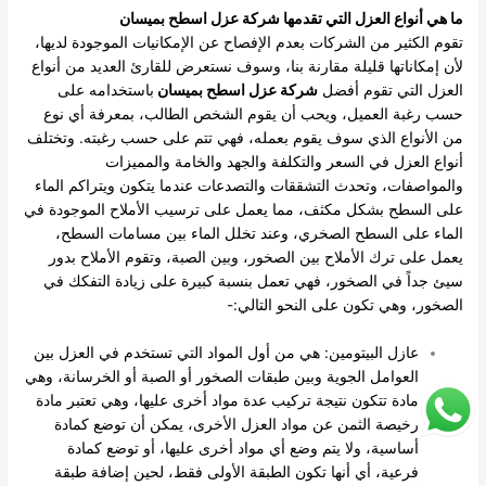
ما هي أنواع العزل التي تقدمها شركة عزل اسطح بميسان
تقوم الكثير من الشركات بعدم الإفصاح عن الإمكانيات الموجودة لديها،
لأن إمكاناتها قليلة مقارنة بنا، وسوف نستعرض للقارئ العديد من أنواع
العزل التي تقوم أفضل
شركة عزل اسطح بميسان
باستخدامه على
حسب رغبة العميل، ويحب أن يقوم الشخص الطالب، بمعرفة أي نوع
من الأنواع الذي سوف يقوم بعمله، فهي تتم على حسب رغبته.
وتختلف
أنواع العزل في السعر والتكلفة والجهد والخامة والمميزات
والمواصفات، وتحدث التشققات والتصدعات عندما يتكون ويتراكم الماء
على السطح بشكل مكثف، مما يعمل على ترسيب الأملاح الموجودة في
الماء على السطح الصخري، وعند تخلل الماء بين مسامات السطح،
يعمل على ترك الأملاح بين الصخور، وبين الصبة، وتقوم الأملاح بدور
سيئ جداً في الصخور، فهي تعمل بنسبة كبيرة على زيادة التفكك في
الصخور، وهي تكون على النحو التالي:-
عازل البيتومين: هي من أول المواد التي تستخدم في العزل بين
العوامل الجوية وبين طبقات الصخور أو الصبة أو الخرسانة، وهي
مادة تتكون نتيجة تركيب عدة مواد أخرى عليها، وهي تعتبر مادة
رخيصة الثمن عن مواد العزل الأخرى، يمكن أن توضع كمادة
أساسية، ولا يتم وضع أي مواد أخرى عليها، أو توضع كمادة
فرعية، أي أنها تكون الطبقة الأولى فقط، لحين إضافة طبقة