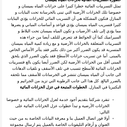
تمثل التسريبات المائية خطرا كبيرا على خزانات المياه بميسان و
خصوصا تلك الخزانات الأرضية التي تبنى بالخرسانة تحت البنايات و
المنازل فتكون المشكلة هي أن التسريب المائي للخزانات يؤذي البنايات
كثيرا فتسريب المياه بميسان يؤذي قواعد و أساسات المباني و يضرها
مما يؤدي إلى تلف الأرضيات و تكون المياه بميسان تحت البلاط و
السيراميك كما أن الحوائط قد تتعرض للتلف أيضا من جراء هذه
التسريبات المتعلقة بالخزانات الأرضية و مع زيادة كمية المياه بميسان
المتسربة قد يكون الضرر أكبر من ذلك بكثير فقد يتأثر الأساس الخاص
بالمبنى. أما عن تسريب خزانات الأسطح فقد يكون الضرر الذي يلحق
المبنى أقل من الخزانات الأرضية لكن الضرر أيضا يكون بالغ فتسريبات
الخزانات المائية للأسطح تتسبب في تلف الأسقف و تلفيات الدهانات
الى جانب أن المياه بميسان تنتشر في الخرسانات للأسقف مما تلحقه
بالضرر البالغ. كل هذا الى جانب الرطوبة التي تزيد من الجراثيم و
البكتيريا في المنازل.
الخطوات المتبعة في عزل الخزانات المائية
تنفرد شركتنا بتقديم أجود خدمة لعزل الخزانات المائية و خصوصا
الخزانات الأرضية و تبدأ خطوات عزل الخزانات المائية على
التالي:
أولا فور اتصال العميل بنا و معرفة البيانات الخاصة به من حيث
العنوان و أرقام التليفونات الخاصة بالعميل يتم ارسال مجموعة