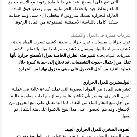
التي تقع على السطح، فقد يتم خلط مادة رغوية مع الأسمنت مع
الماء وتخلط جيدا بالخلاطة الخرسانية، ويتم وضعها فوق المادة
العازلة للحرارة يسمك مدروس لا يتخطى ال7 سم، ويتم حمايته
بشكل كامل باللياسة الأسمنتية المصنوعة من المادة الرغوة.
شركات مميزة فى العزل والكشف
عزل خزانات بميسان
،
عزل خزانات بجدة
،
كشف تسرب المياه بجدة
،
كشف تسربات المياه بميسان
،
كشف تسربات المياه بالدمام
،
كشف
تسربات المياه بجدة
تتميز هذه الطرق الخاصة بعزل الأسطح حراريا بأنها
تقلل من إحتمال حدوث التشطيبات، قد تحتاج إلى حماية كبيرة خلال
عملية التنفيذ من أجل الحصول على مبنى معزول نهائيا من الحرارة.
البوليستيرين للعزل الحراري:
تعتبر هذه المادة من المواد العضوية التي تملك كفاءة عالية في عملية
العزل الحراري، وتتميز بأن كثافتها عالية وتمتاز بأنها ذات مقاومة عالية
من أجل منع البخار الماء من النفاذ، كما انها تعمل على منع الحريق من
الإشعاع، وقد يتم الحصول على هذا النوع بالكيلوا على هئة أشكال تم
صبها.
الصوف الصخري للعزل الحراري الجيد:
يصنع الصوف الصخري من مادة صخرية تتواجد في الطبيعة وقد يتم