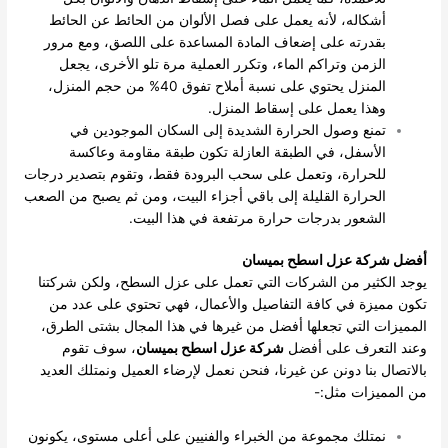
أشكاله، لأنه يعمل على فصل الألوان من الحائط عن الحائط
بقدرته على إضعاف المادة المساعدة على اللصق، ومع مرور
الزمن وتراكم الماء، وتكرر العملية مرة تلو الأخرى، يجعل
المنزل يحتوي على نسبة أملاح تفوق 40% من حجم المنزل،
وهذا يعمل على إسقاط المنزل.
تمنع وصول الحرارة الشديدة إلى السكان الموجودين في
الأسفل، في الطبقة العازلة تكون طبقة مقاومة وعاكسة
للحرارة، وتعمل على سحب البرودة فقط، وتقوم بتصدير درجات
الحرارة القليلة إلى باقي أجزاء البيت، ومن ثم يصبح من الصعب
الشعور بدرجات حرارة مرتفعة في هذا البيت.
أفضل شركة عزل اسطح بميسان
يوجد الكثير من الشركات التي تعمل على عزل السطح، ولكن شركتنا
تكون مميزة في كافة التفاصيل والأعمال، فهي تحتوي على عدد من
المميزات التي تجعلها أفضل من غيرها في هذا المجال بشتى الطرق،
وعند التعرف على أفضل
شركة عزل اسطح بميسان
، سوف تقوم
بالاتصال بنا دونن عن غيرنا، فنحن نعمل لإرضاء العميل ونمتلك العديد
من المميزات مثل:-
نمتلك مجموعة من الخبراء والفنيين على أعلى مستوى، يكونون