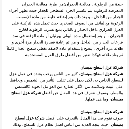
جيدة من الرطوبة . معالجة الجدران:من طرق معالجة الجدران
المعرضة للرطوبة يتم تكسير الجزء السطحي للجدار حيث تظهر أجزاء
الجدار من الداخل ، و بعد ذلك يتم إضافة خليط من مادة الإسمنت
الرغوية مع لفائف من الصوف الصخري حيث تعمل هذه التركيبة على
العزل الحراري داخل الجدار و بالتالي يمنع تسرب الرطوبة لخارج
الجدران . أو يتم إستعمال مادة البولي يورثيان أو مادة الزفتة في سد
فراغات الجدار من الداخل و من ثم إعادة قصارة الجدار مرة أخرى و
طلائه مرة أخرى . ينصح بإستخدام مادة لاصقة تغطي سطح الجدار كاملاً
ثم يعاد طلائه فهكذا تعتبر من أفضل طرق العزل المستخدمة
شركة عزل اسطح بميسان
شركة عزل اسطح بميسان
، كثير من الناس يرغب بشدة في عمل عزل
للسطح الخاص به، لكي يعمل على تقليل التأثير من الشمس، ويحافظ
على البيت وسلامته من الآثار الضارة من العوامل الجوية كالشمس
والمطر، وسوف نتعرف في هذا المقال عن أفضل
شركة عزل اسطح
بميسان
، وما هي عملها.
شركة عزل اسطح بميسان
سوف نقوم في هذا المقال بالتعرف على أفضل
شركة عزل اسطح
بميسان
، حيث يتجه العديد من الناس لعمل نظام عزل للسطح، وذلك