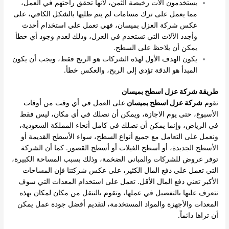
يستخدمون آلات رخيصة الثمن، لأنها تحقق راحتهم في العمل،
مما يعمل على ترك مسامات لم يتم طليها بالشكل الكافي، على
عكس شركة العزل بميسان، فهي تعمل علي استخدام أحدث
وأجدد الآلات التي تستخدم في العزل، وذلك لعدم وجود أي خطأ
يمكن أن يلاحظ على السطح.
يكون الهدف الأول لهذه الشركات هو الربح فقط، ويجب أن يكون
المبدأ هو الدقة تؤدي إلى الربح، والعكس خطأ.
طريقة شركة عزل اسطح بميسان
تقوم
شركة عزل اسطح بميسان
على العمل في أي وقت من أوقات
الأسبوع، حتى يوم الاجازة، ويمكن أن نصلك في أي مكان، ليس فقط
في الرياض، وإنما يمكن أن نصلك في كامل أنحاء المملكة السعودية،
ونعمل على التعامل مع جميع أنواع السطح، سواء الأسطح القديمة أو
الأسطح الجديدة، أو أسطح الفيلات أو أسطح القصور.
كما أن الشركة
توفر عروض للشركات والمباني الضخمة، وذلك بسبب المساحة الكبيرة،
التي تعمل على دفع المال الكثير، على عكس شركتنا فإن المساحات
الأكبر تعني دفع المال الأقل.
تعمل على استخدام المعدات التي سوف
نتعرف عليها بالتفصيل في عملها، وتقوم بالتنقل من مكان لمكان بهذه
المعدات والأجهزة والمواد المستخدمة، لتقديم أفضل جودة عمل يمكن
أن تراها دائماً.