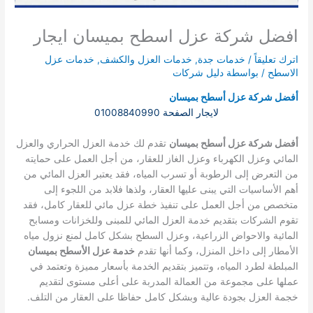
افضل شركة عزل اسطح بميسان ايجار
اترك تعليقاً
/
خدمات جدة
,
خدمات العزل والكشف
,
خدمات عزل
الاسطح
/ بواسطة
دليل شركات
أفضل شركة عزل أسطح بميسان
لايجار الصفحة 01008840990
أفضل شركة عزل أسطح بميسان
تقدم لك خدمة العزل الحراري والعزل
المائي وعزل الكهرباء وعزل الغاز للعقار، من أجل العمل على حمايته
من التعرض إلى الرطوبة أو تسرب المياه، فقد يعتبر العزل المائي من
أهم الأساسيات التي يبنى عليها العقار، ولذها فلابد من اللجوء إلى
متخصص من أجل العمل على تنفيذ خطة عزل مائي للعقار كامل، فقد
تقوم الشركات بتقديم خدمة العزل المائي للمبنى وللخزانات ومسابح
المائية والاحواض الزراعية، وعزل السطح بشكل كامل لمنع نزول مياه
الأمطار إلى داخل المنزل، وكما أنها تقدم
خدمة عزل الأسطح بميسان
المبلطة لطرد المياه، وتتميز بتقديم الخدمة بأسعار مميزة وتعتمد في
عملها على مجموعة من العمالة المدربة على أعلى مستوى لتقديم
خجمة العزل بجودة عالية وبشكل كامل حفاظا على العقار من التلف.