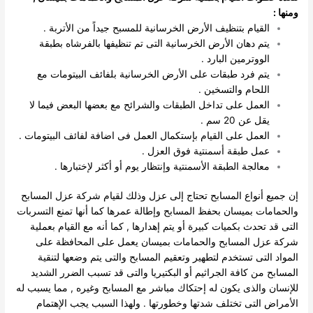
ومنها :
القيام بتنظيف الأرض الخرسانية للمسبح جيداً من الأتربة .
يتم دهان الأرض الخرسانية التى تم تنظيفها بالفرشاه بطبقة
الووترمين البارد .
يتم فرد طبقات على الأرض الخرسانية بلفائف البيتومات مع
اللحام والتسخين .
العمل على تداخل الطبقات والشرائح مع بعضها البعض فيما لا
يقل عن 20 سم .
العمل على القيام بإستكمال العمل فى اضافة لفائف البيتومات .
عمل طبقة أسمنتية فوق العزل .
معالجة الطبقة الأسمنتية وإنتظار يوم أو أكثر لإختبارها .
إن جميع أنواع المسابح تحتاج إلى عزل وذلك لقيام شركة عزل المسابح
والحمامات بميسان بحفظ المسابح وإطالة عمرها كما أنها تمنع التسربات
التى قد تحدث بكميات كبيرة أو يتم إهدارها , كما أنه مع القيام بعملية
شركة عزل المسابح والحمامات بميسان يعمل على المحافظة على
المواد التى تستخدم لتطهير وتعقيم المسابح والتى يتم وضعها لتنقية
المسابح من كافة الجراثيم أو البكتيريا والتى قد تسبب الضرر الشديد
للإنسان والذى يكون له إحتكاك مباشر مع المسابح وغيره , مما يسبب له
الأمراض التى تختلف شدتها وخطورتها .
ولهذا السبب يجب الإهتمام