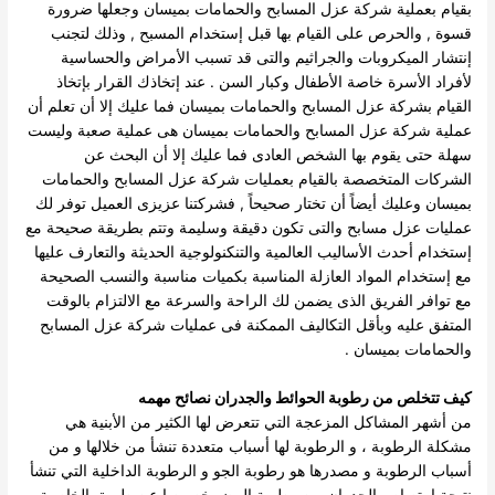
بقيام بعملية شركة عزل المسابح والحمامات بميسان وجعلها ضرورة
قسوة , والحرص على القيام بها قبل إستخدام المسبح , وذلك لتجنب
إنتشار الميكروبات والجراثيم والتى قد تسبب الأمراض والحساسية
لأفراد الأسرة خاصة الأطفال وكبار السن .
عند إتخاذك القرار بإتخاذ
القيام بشركة عزل المسابح والحمامات بميسان فما عليك إلا أن تعلم أن
عملية شركة عزل المسابح والحمامات بميسان هى عملية صعبة وليست
سهلة حتى يقوم بها الشخص العادى فما عليك إلا أن البحث عن
الشركات المتخصصة بالقيام بعمليات شركة عزل المسابح والحمامات
بميسان وعليك أيضاً أن تختار صحيحاً , فشركتنا عزيزى العميل توفر لك
عمليات عزل مسابح والتى تكون دقيقة وسليمة وتتم بطريقة صحيحة مع
إستخدام أحدث الأساليب العالمية والتنكنولوجية الحديثة والتعارف عليها
مع إستخدام المواد العازلة المناسبة بكميات مناسبة والنسب الصحيحة
مع توافر الفريق الذى يضمن لك الراحة والسرعة مع الالتزام بالوقت
المتفق عليه وبأقل التكاليف الممكنة فى عمليات شركة عزل المسابح
والحمامات بميسان .
كيف تتخلص من رطوبة الحوائط والجدران نصائح مهمه
من أشهر المشاكل المزعجة التي تتعرض لها الكثير من الأبنية هي
مشكلة الرطوبة ، و الرطوبة لها أسباب متعددة تنشأ من خلالها و من
أسباب الرطوبة و مصدرها هو رطوبة الجو و الرطوبة الداخلية التي تنشأ