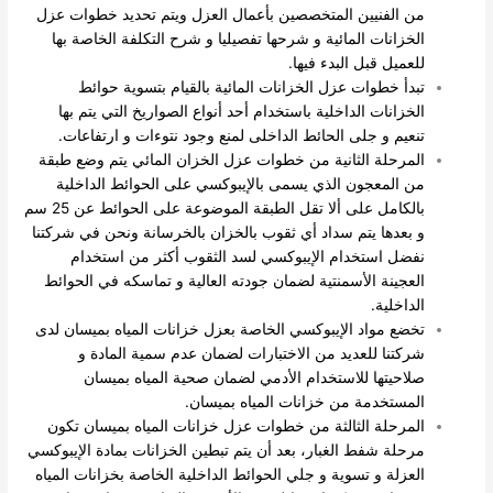
من الفنيين المتخصصين بأعمال العزل ويتم تحديد خطوات عزل
الخزانات المائية و شرحها تفصيليا و شرح التكلفة الخاصة بها
للعميل قبل البدء فيها.
تبدأ خطوات عزل الخزانات المائية بالقيام بتسوية حوائط
الخزانات الداخلية باستخدام أحد أنواع الصواريخ التي يتم بها
تنعيم و جلى الحائط الداخلى لمنع وجود نتوءات و ارتفاعات.
المرحلة الثانية من خطوات عزل الخزان المائي يتم وضع طبقة
من المعجون الذي يسمى بالإيبوكسي على الحوائط الداخلية
بالكامل على ألا تقل الطبقة الموضوعة على الحوائط عن 25 سم
و بعدها يتم سداد أي ثقوب بالخزان بالخرسانة ونحن في شركتنا
نفضل استخدام الإيبوكسي لسد الثقوب أكثر من استخدام
العجينة الأسمنتية لضمان جودته العالية و تماسكه في الحوائط
الداخلية.
تخضع مواد الإيبوكسي الخاصة بعزل خزانات المياه بميسان لدى
شركتنا للعديد من الاختبارات لضمان عدم سمية المادة و
صلاحيتها للاستخدام الأدمي لضمان صحية المياه بميسان
المستخدمة من خزانات المياه بميسان.
المرحلة الثالثة من خطوات عزل خزانات المياه بميسان تكون
مرحلة شفط الغبار، بعد أن يتم تبطين الخزانات بمادة الإيبوكسي
العزلة و تسوية و جلي الحوائط الداخلية الخاصة بخزانات المياه